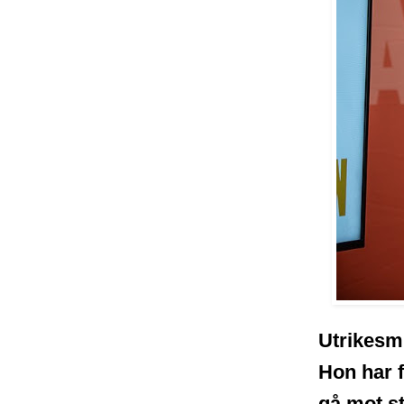
Utrikesmi
Hon har f
gå mot s