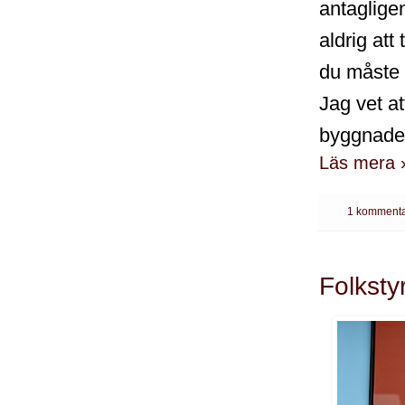
antaglige
aldrig att
du måste 
Jag vet at
byggnaden 
Läs mera 
1 kommenta
Folksty