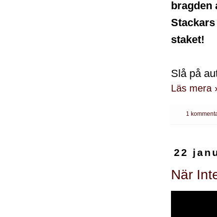
bragden a
Stackars
staket!
Slå på aut
Läs mera 
1 kommenta
22 jan
När Int