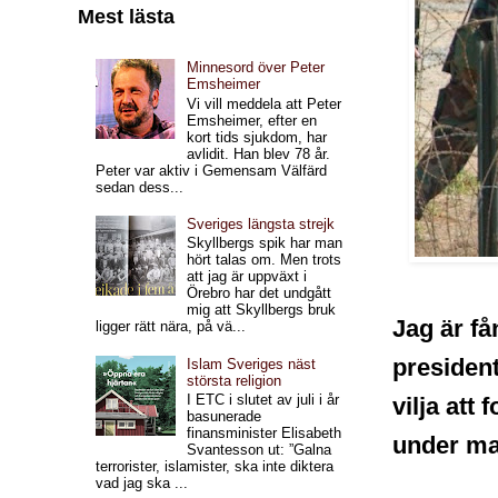
Mest lästa
Minnesord över Peter
Emsheimer
Vi vill meddela att Peter
Emsheimer, efter en
kort tids sjukdom, har
avlidit. Han blev 78 år.
Peter var aktiv i Gemensam Välfärd
sedan dess...
Sveriges längsta strejk
Skyllbergs spik har man
hört talas om. Men trots
att jag är uppväxt i
Örebro har det undgått
mig att Skyllbergs bruk
Jag är f
ligger rätt nära, på vä...
president
Islam Sveriges näst
största religion
I ETC i slutet av juli i år
vilja att
basunerade
finansminister Elisabeth
under ma
Svantesson ut: ”Galna
terrorister, islamister, ska inte diktera
vad jag ska ...