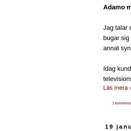
Adamo med
Jag talar
bugar sig 
annat syn
Idag kund
televisio
Läs mera 
1 kommenta
19 jan