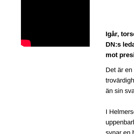
Igår, to
DN:s leda
mot presi
Det är en
trovärdig
än sin sv
I Helmers
uppenbarl
synar en 