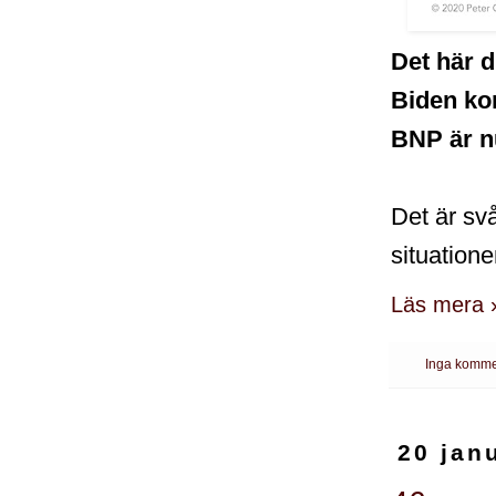
Det här d
Biden ko
BNP är nu
Det är svå
situatione
Läs mera 
Inga komme
20 jan