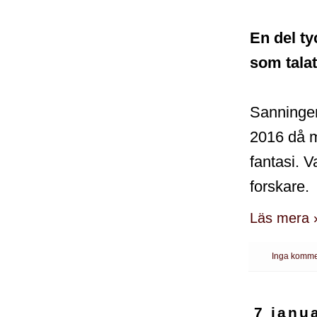
En del ty
som tala
Sanningen 
2016 då m
fantasi. 
forskare.
Läs mera 
Inga komme
7 janu