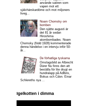
använde satiren som
vapen mot ett
självhärskardöme och mot miljoners
liveg...
Noam Chomsky om
bomben
Den sjätte augusti är
det 81 år sedan
Hiroshima
atombombades. Noam
Chomsky (född 1928) kommenterade
denna händelse i en intervju inför 50-
år...
De förhatliga tyskarna
Omslagsbild av Albrecht
Dürer Nu finns den att
beställa för lite drygt en
hundralapp på Adlbris,
Bokus och Cdon. Einar
Schlereths nya ...
Igelkotten i dimma