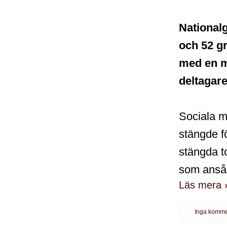
Nationalg
och 52 gr
med en m
deltagare
Sociala m
stängde f
stängda to
som ansåg
Läs mera 
Inga komme