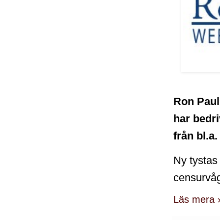
Ron Paul
har bedri
från bl.a
Ny tystas
censurvå
Läs mera 