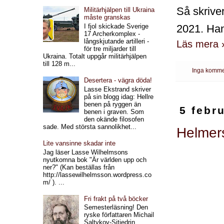
Så skrive
Militärhjälpen till Ukraina
måste granskas
2021. Han
I fjol skickade Sverige
17 Archerkomplex -
långskjutande artilleri -
Läs mera 
för tre miljarder till
Ukraina. Totalt uppgår militärhjälpen
till 128 m...
Inga komme
Desertera - vägra döda!
Lasse Ekstrand skriver
på sin blogg idag: Hellre
benen på ryggen än
5 febr
benen i graven. Som
den okände filosofen
sade. Med största sannolikhet...
Helmers
Lite vansinne skadar inte
Jag läser Lasse Wilhelmsons
nyutkomna bok "Är världen upp och
ner?" (Kan beställas från
http://lassewilhelmsson.wordpress.co
m/ ). ...
Fri frakt på två böcker
Semesterläsning! Den
ryske författaren Michail
Saltykov-Sjtjedrin