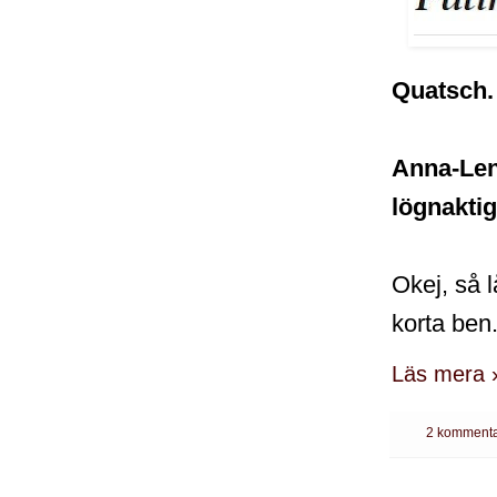
Quatsch
Anna-Lena
lögnakti
Okej, så l
korta ben
Läs mera 
2 kommenta