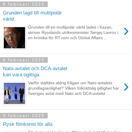
8 februari 2025
Grunden lagd till multipolär
värld
›
Grunden till en multipolär värld lades i Kazan,
skriver Rysslands utrikesminister Sergej Lavrov i
en krönika för RT.com och Global Affairs ...
6 februari 2025
Nato-avtalet och DCA-avtalet
kan vara ogiltiga
›
Varför ställdes aldrig frågan om Nato-avtalets
grundlagsenlighet? Vilken folkrättslig giltighet har
Sveriges avtal med Nato och DCA-avtalet ...
3 februari 2025
Rysk filmkonst för alla