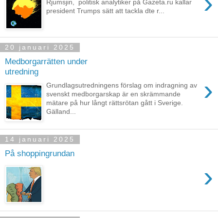
›
Rjumsjin, politisk analytiker på Gazeta.ru kallar
president Trumps sätt att tackla dte r...
20 januari 2025
Medborgarrätten under
utredning
›
Grundlagsutredningens förslag om indragning av
svenskt medborgarskap är en skrämmande
mätare på hur långt rättsrötan gått i Sverige.
Gälland...
14 januari 2025
På shoppingrundan
›