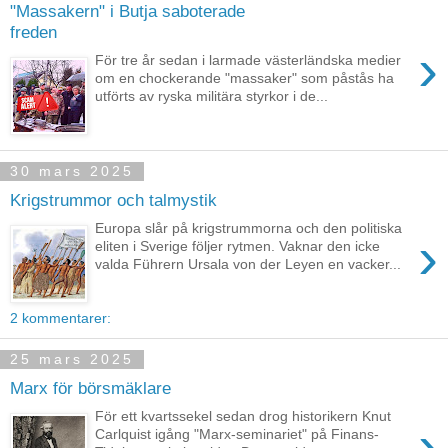
"Massakern" i Butja saboterade
freden
›
För tre år sedan i larmade västerländska medier
om en chockerande "massaker" som påstås ha
utförts av ryska militära styrkor i de...
30 mars 2025
Krigstrummor och talmystik
Europa slår på krigstrummorna och den politiska
›
eliten i Sverige följer rytmen. Vaknar den icke
valda Führern Ursala von der Leyen en vacker...
2 kommentarer:
25 mars 2025
Marx för börsmäklare
För ett kvartssekel sedan drog historikern Knut
›
Carlquist igång "Marx-seminariet" på Finans-