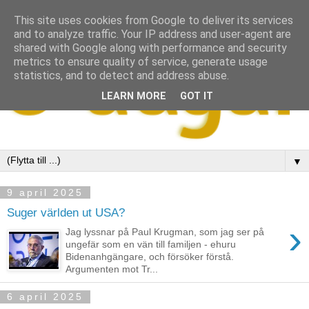
This site uses cookies from Google to deliver its services
and to analyze traffic. Your IP address and user-agent are
shared with Google along with performance and security
metrics to ensure quality of service, generate usage
statistics, and to detect and address abuse.
LEARN MORE
GOT IT
▼
9 april 2025
Suger världen ut USA?
›
Jag lyssnar på Paul Krugman, som jag ser på
ungefär som en vän till familjen - ehuru
Bidenanhgängare, och försöker förstå.
Argumenten mot Tr...
6 april 2025