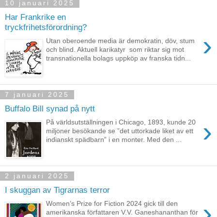
10 januari 2025
Har Frankrike en
tryckfrihetsförordning?
›
Utan oberoende media är demokratin, döv, stum
och blind. Aktuell karikatyr som riktar sig mot
transnationella bolags uppköp av franska tidn...
7 januari 2025
Buffalo Bill synad på nytt
›
På världsutställningen i Chicago, 1893, kunde 20
miljoner besökande se ”det uttorkade liket av ett
indianskt spädbarn” i en monter. Med den ...
2 januari 2025
I skuggan av Tigrarnas terror
›
Women’s Prize for Fiction 2024 gick till den
amerikanska författaren V.V. Ganeshananthan för