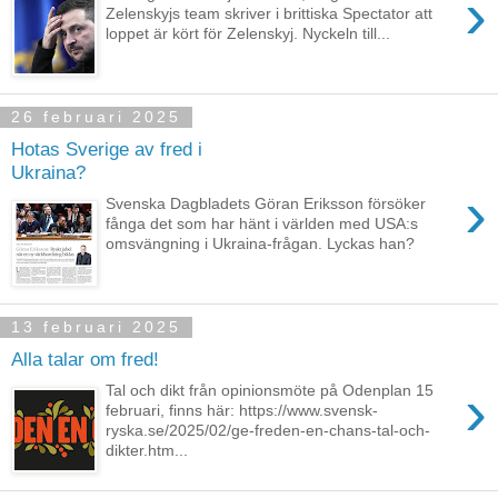
›
Zelenskyjs team skriver i brittiska Spectator att
loppet är kört för Zelenskyj. Nyckeln till...
26 februari 2025
Hotas Sverige av fred i
Ukraina?
›
Svenska Dagbladets Göran Eriksson försöker
fånga det som har hänt i världen med USA:s
omsvängning i Ukraina-frågan. Lyckas han?
13 februari 2025
Alla talar om fred!
›
Tal och dikt från opinionsmöte på Odenplan 15
februari, finns här: https://www.svensk-
ryska.se/2025/02/ge-freden-en-chans-tal-och-
dikter.htm...