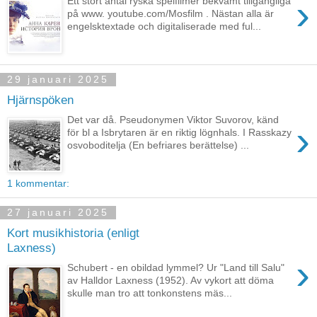
›
Ett stort antal ryska spelfilmer bekvämt tillgängliga
på www. youtube.com/Mosfilm . Nästan alla är
engelsktextade och digitaliserade med ful...
29 januari 2025
Hjärnspöken
Det var då. Pseudonymen Viktor Suvorov, känd
›
för bl a Isbrytaren är en riktig lögnhals. I Rasskazy
osvoboditelja (En befriares berättelse) ...
1 kommentar:
27 januari 2025
Kort musikhistoria (enligt
Laxness)
›
Schubert - en obildad lymmel? Ur "Land till Salu"
av Halldor Laxness (1952). Av vykort att döma
skulle man tro att tonkonstens mäs...