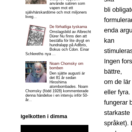
använde satiren som
vapen mot ett
bli obliga
självhärskardöme och mot miljoners
liveg...
formulera
De förhatliga tyskarna
enda argu
Omslagsbild av Albrecht
Dürer Nu finns den att
kan
beställa för lite drygt en
hundralapp på Adlbris,
stimulera
Bokus och Cdon. Einar
Schlereths nya ...
Ingen fors
Noam Chomsky om
bomben
bättre,
Den sjätte augusti är
det 81 år sedan
om de lär 
Hiroshima
atombombades. Noam
eller fyra
Chomsky (född 1928) kommenterade
denna händelse i en intervju inför 50-
år...
fungerar 
starkaste
Igelkotten i dimma
språket). 