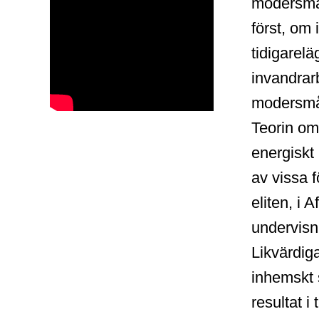
modersmå
först, om 
tidigarel
invandrarb
modersmål 
Teorin om
energiskt
av vissa f
eliten, i 
undervisni
Likvärdiga
inhemskt 
resultat i