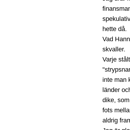
finansman
spekulati
hette då.
Vad Hanne 
skvaller.
Varje stål
"strypsnar
inte man 
länder och
dike, som 
fots mell
aldrig fra