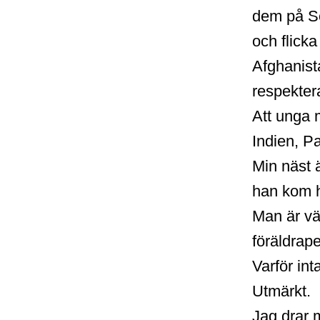
dem på Se
och flick
Afghanista
respektera
Att unga m
Indien, Pa
Min näst ä
han kom 
Man är väl
föräldrap
Varför int
Utmärkt.
Jag drar 