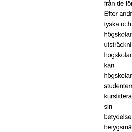
från de f
Efter andr
tyska och
högskolan
utsträckn
högskolan
kan
högskolan
studentern
kurslitte
sin
betydelse
betygsmä