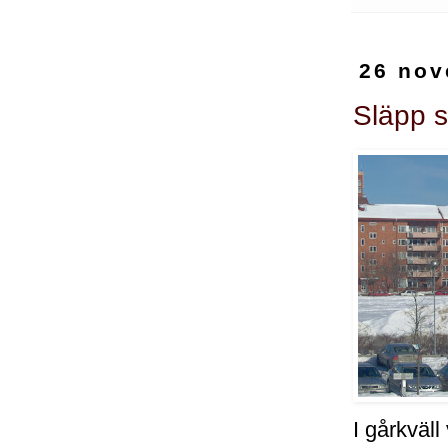
26 nov
Släpp so
I gårkväl