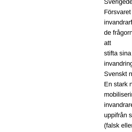
Sverigede
Försvaret
invandrar
de frågorn
att
stifta sin
invandring
Svenskt n
En stark n
mobiliseri
invandrare
uppifrån s
(falsk ell