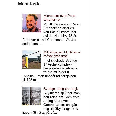
Mest lästa
Minnesord över Peter
Emsheimer
Vi vill meddela att Peter
Emsheimer, efter en
kort tids sjukdom, har
avlidit. Han blev 78 år.
Peter var aktiv i Gemensam Välfärd
sedan dess...
Militärhjälpen till Ukraina
måste granskas
I fjol skickade Sverige
17 Archerkomplex -
långskjutande artilleri -
för tre miljarder till
Ukraina. Totalt uppgår militärhjälpen
till 128 m...
Sveriges längsta strejk
Skyllbergs spik har man
hört talas om. Men trots
att jag är uppväxt i
Örebro har det undgått
mig att Skyllbergs bruk
ligger rätt nära, på vä...