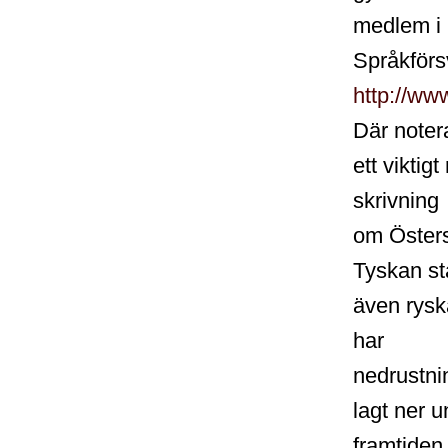
medlem i 
Språkförs
http://ww
Där noter
ett viktig
skrivning
om Östers
Tyskan st
även rysk
har
nedrustnin
lagt ner u
framtiden