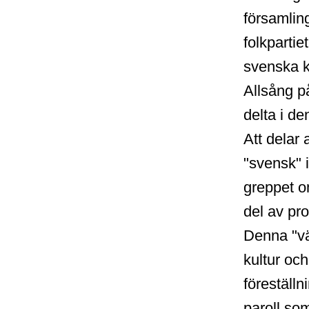
församling
folkpartie
svenska k
Allsång p
delta i de
Att delar 
"svensk" 
greppet o
del av pr
Denna "vä
kultur oc
föreställn
paroll som