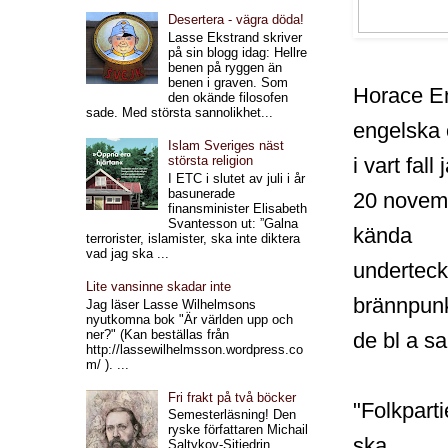
Desertera - vägra döda!
Lasse Ekstrand skriver
på sin blogg idag: Hellre
benen på ryggen än
benen i graven. Som
Horace Eng
den okände filosofen
sade. Med största sannolikhet...
engelska o
Islam Sveriges näst
i vart fal
största religion
I ETC i slutet av juli i år
basunerade
20 novemb
finansminister Elisabeth
Svantesson ut: ”Galna
kända
terrorister, islamister, ska inte diktera
vad jag ska ...
undertec
Lite vansinne skadar inte
brännpunk
Jag läser Lasse Wilhelmsons
nyutkomna bok "Är världen upp och
ner?" (Kan beställas från
de bl a sa
http://lassewilhelmsson.wordpress.co
m/ ). ...
Fri frakt på två böcker
"Folkpart
Semesterläsning! Den
ryske författaren Michail
ska
Saltykov-Sjtjedrin