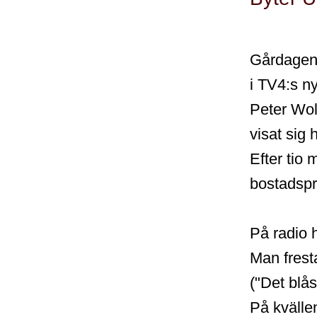
Gårdagen 
i TV4:s n
Peter Wol
visat sig 
Efter tio 
bostadsp
På radio h
Man frest
("Det blås
På kvälle