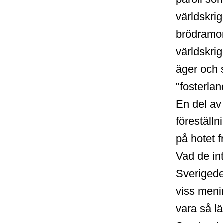
världskrig
brödramor
världskri
äger och s
"fosterlan
En del av 
föreställ
på hotet 
Vad de int
Sverigedem
viss meni
vara så lä