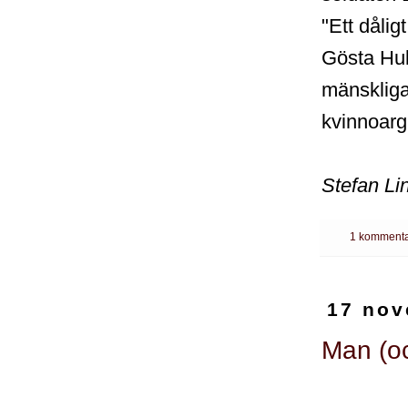
"Ett dålig
Gösta Hul
mänskliga
kvinnoarg
Stefan Li
1 kommenta
17 nov
Man (oc