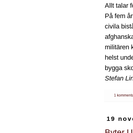
Allt talar 
På fem år 
civila bis
afghanska
militären 
helst und
bygga sko
Stefan Li
1 kommenta
19 nov
Byter U