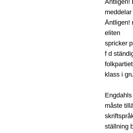
Äntligen!
meddelar 
Äntligen!
eliten
spricker p
f d ständ
folkpartie
klass i g
Engdahls 
måste til
skriftspr
ställning