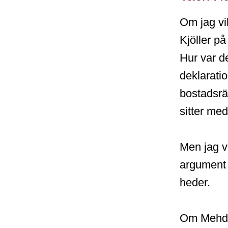
Om jag vi
Kjöller p
Hur var d
deklarati
bostadsrä
sitter med
Men jag v
argument 
heder.
Om Mehdi 