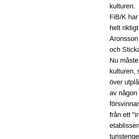
kulturen.
FiB/K har 
helt rikti
Aronsson 
och Stick
Nu måste 
kulturen,
över utpl
av någon
försvinnan
från ett "
etablisse
turistenge