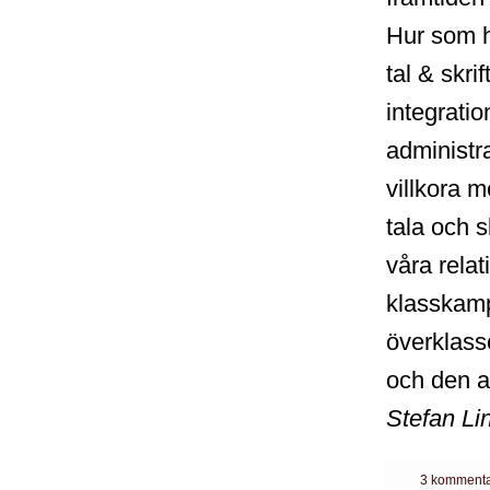
Hur som he
tal & skrif
integratio
administra
villkora m
tala och s
våra relat
klasskamp
överklass
och den a
Stefan Li
3 kommenta