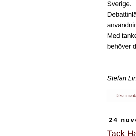
Sverige.
Debattinl
användnin
Med tanke
behöver de
Stefan Li
5 kommenta
24 nov
Tack Ha