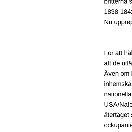
britterna 
1838-184
Nu upprep
För att hå
att de ut
Även om h
inhemska 
nationell
USA/Nato:
återtåget 
ockupante