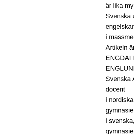
är lika m
Svenska u
engelska
i massmedi
Artikeln 
ENGDAHL 
ENGLUN
Svenska 
docent
i nordisk
gymnasie
i svensk
gymnasiel