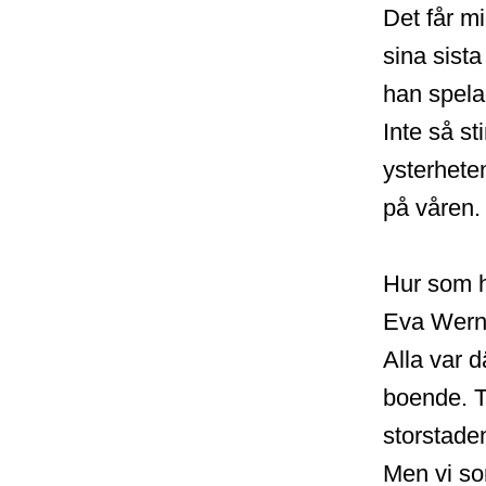
Det får m
sina sist
han spel
Inte så s
ysterhete
på våren.
Hur som h
Eva Wernl
Alla var d
boende. T
storstade
Men vi so