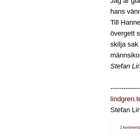
Jag är gl
hans vänne
Till Hanne
övergett 
skilja sak
männsikors
Stefan Li
-------------
lindgren.
Stefan Li
1 kommenta