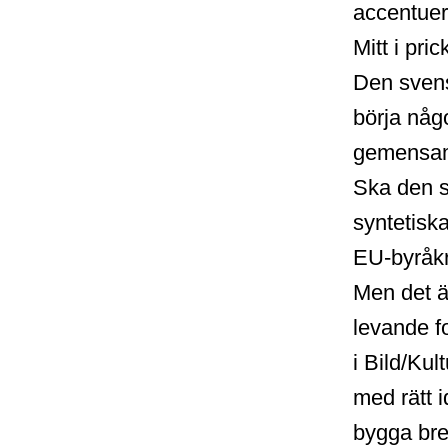
accentuera
Mitt i pri
Den svens
börja någ
gemensam
Ska den s
syntetiska
EU-byråkr
Men det ä
levande fo
i Bild/Kul
med rätt 
bygga bre