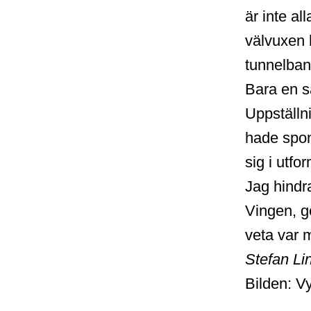
är inte al
välvuxen 
tunnelban
Bara en s
Uppställn
hade spons
sig i utfo
Jag hindr
Vingen, ge
veta var 
Stefan Li
Bilden: Vy