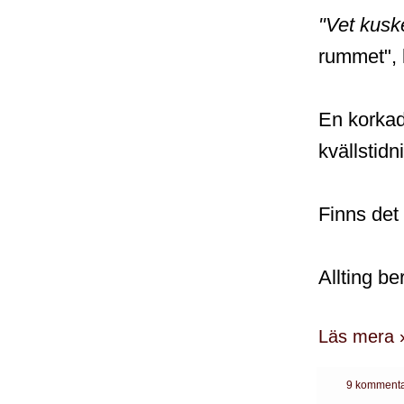
"Vet kusk
rummet", k
En korkad 
kvällstid
Finns det
Allting be
Läs mera 
9 kommenta