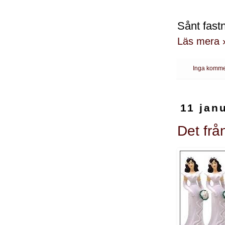
Sånt fast
Läs mera 
Inga komme
11 jan
Det frå