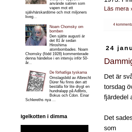
använde satiren som
Läs mera 
vapen mot ett
självhärskardöme och mot miljoners
liveg...
4 kommenta
Noam Chomsky om
bomben
Den sjätte augusti är
det 81 år sedan
Hiroshima
24 jan
atombombades. Noam
Chomsky (född 1928) kommenterade
denna händelse i en intervju inför 50-
Dammiga
år...
De förhatliga tyskarna
Det är svå
Omslagsbild av Albrecht
Dürer Nu finns den att
torsdag ö
beställa för lite drygt en
hundralapp på Adlbris,
Bokus och Cdon. Einar
fjärdedel
Schlereths nya ...
Igelkotten i dimma
Det sades
som