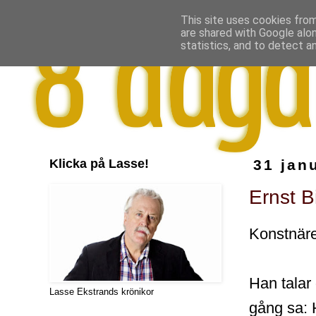
This site uses cookies from
are shared with Google alo
statistics, and to detect a
Klicka på Lasse!
31 jan
Ernst B
Konstnären
Han talar
Lasse Ekstrands krönikor
gång sa: 