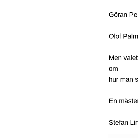
Göran Per
Olof Palme
Men valet
om
hur man st
En mäster
Stefan Li