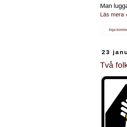
Man luggar
Läs mera 
Inga komme
23 jan
Två fol