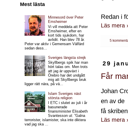
Mest lästa
Redan i f
Minnesord över Peter
Emsheimer
Läs mera 
Vi vill meddela att Peter
Emsheimer, efter en
kort tids sjukdom, har
avlidit. Han blev 78 år.
5 kommenta
Peter var aktiv i Gemensam Välfärd
sedan dess...
Sveriges längsta strejk
29 jan
Skyllbergs spik har man
hört talas om. Men trots
att jag är uppväxt i
Får ma
Örebro har det undgått
mig att Skyllbergs bruk
ligger rätt nära, på vä...
Johan Cro
Islam Sveriges näst
största religion
en av de
I ETC i slutet av juli i år
basunerade
få skriben
finansminister Elisabeth
Svantesson ut: ”Galna
Läs mera 
terrorister, islamister, ska inte diktera
vad jag ska ...