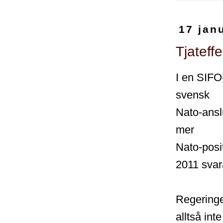
17 jan
Tjateff
I en SIFO
svensk
Nato-anslu
mer
Nato-posit
2011 svar
Regeringe
alltså int