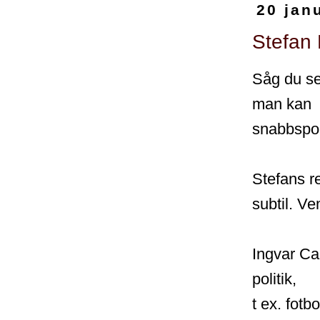
20 jan
Stefan 
Såg du se
man kan
snabbspola
Stefans re
subtil. V
Ingvar Ca
politik,
t ex. fotbo