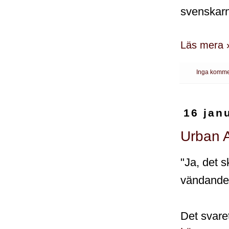
svenskar
Läs mera 
Inga komme
16 jan
Urban A
"Ja, det 
vändande
Det svaret