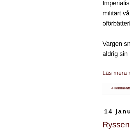
Imperialis
militärt v
oförbätter
Vargen sne
aldrig sin
Läs mera 
4 kommenta
14 jan
Ryssen