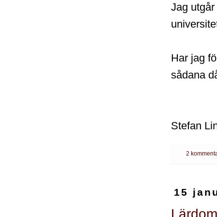
Jag utgår
universit
Har jag fö
sådana d
Stefan Li
2 kommenta
15 jan
Lärdoma