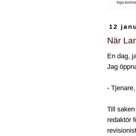
Inga komme
12 jan
När La
En dag, ja
Jag öppna
- Tjenare
Till saken
redaktör f
revisionis