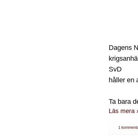
Dagens Ny
krigsanhä
SvD
håller en 
Ta bara d
Läs mera 
1 kommenta