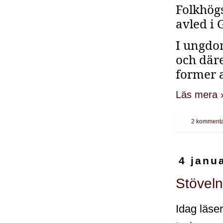
Folkhögs
avled i 
I ungdo
och däre
former a
Läs mera 
2 kommenta
4 janu
Stöveln
Idag läse