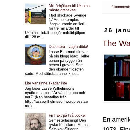
Militärhjälpen till Ukraina
2 kommenta
måste granskas
I fjol skickade Sverige
17 Archerkomplex -
långskjutande artilleri -
för tre miljarder till
26 jan
Ukraina. Totalt uppgår militärhjälpen
till 128 m...
The Wa
Desertera - vägra döda!
Lasse Ekstrand skriver
på sin blogg idag: Hellre
benen på ryggen än
benen i graven. Som
den okände filosofen
sade. Med största sannolikhet...
Lite vansinne skadar inte
Jag läser Lasse Wilhelmsons
nyutkomna bok "Är världen upp och
ner?" (Kan beställas från
http://lassewilhelmsson.wordpress.co
m/ ). ...
Fri frakt på två böcker
En amerik
Semesterläsning! Den
ryske författaren Michail
1973. Fin
Saltykov-Sjtjedrin