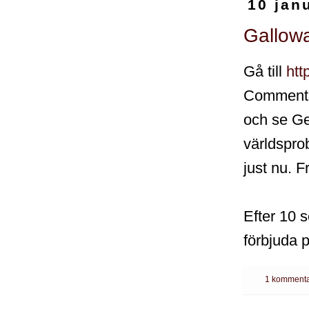
10 jan
Gallowa
Gå till
htt
Comment
och se Ge
världspr
just nu. F
Efter 10 s
förbjuda
1 kommenta