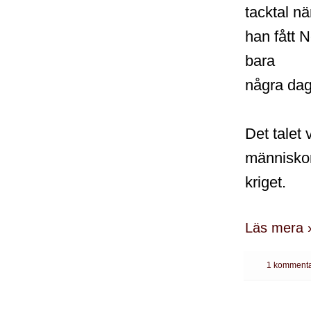
tacktal nä
han fått 
bara
några daga
Det talet 
människor
kriget.
Läs mera 
1 kommenta