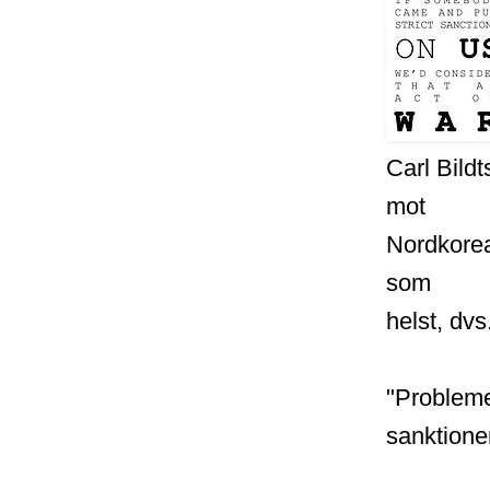
Carl Bild
mot
Nordkorea
som
helst, dv
"Problemet
sanktione