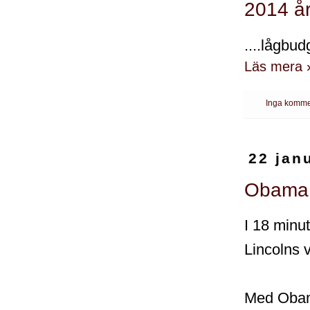
2014 år
....lågbu
Läs mera 
Inga komme
22 jan
Obama 
I 18 minut
Lincolns 
Med Obama