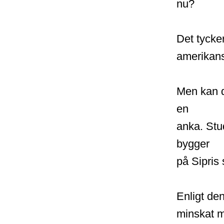
nu?
Det tycke
amerikans
Men kan d
en
anka. St
bygger
på Sipris 
Enligt de
minskat m