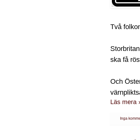
Två folkom
Storbritan
ska få rö
Och Österr
värnplikts
Läs mera 
Inga komme