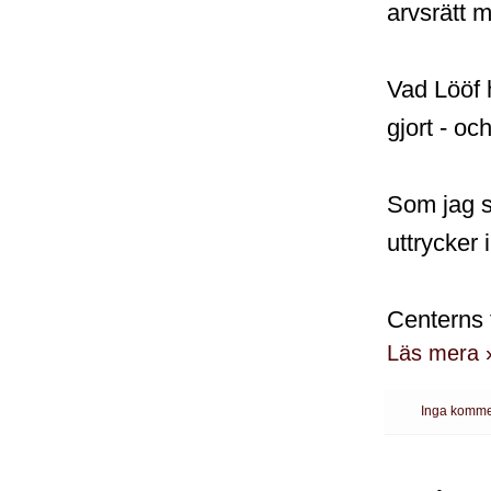
arvsrätt 
Vad Lööf h
gjort - oc
Som jag s
uttrycker
Centerns 
Läs mera 
Inga komme