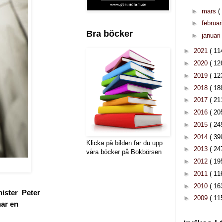
►
mars
(
►
februar
Bra böcker
►
januar
►
2021
( 11
►
2020
( 12
►
2019
( 12
►
2018
( 18
►
2017
( 21
►
2016
( 20
►
2015
( 24
►
2014
( 39
Klicka på bilden får du upp
►
2013
( 24
våra böcker på Bokbörsen
►
2012
( 19
►
2011
( 11
►
2010
( 16
nister Peter
►
2009
( 11
har en