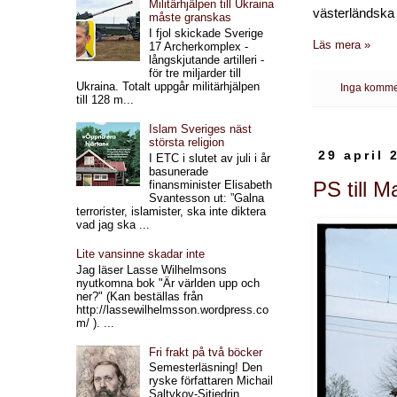
Militärhjälpen till Ukraina
västerländska
måste granskas
I fjol skickade Sverige
Läs mera »
17 Archerkomplex -
långskjutande artilleri -
för tre miljarder till
Ukraina. Totalt uppgår militärhjälpen
Inga komme
till 128 m...
Islam Sveriges näst
största religion
29 april 
I ETC i slutet av juli i år
basunerade
PS till 
finansminister Elisabeth
Svantesson ut: ”Galna
terrorister, islamister, ska inte diktera
vad jag ska ...
Lite vansinne skadar inte
Jag läser Lasse Wilhelmsons
nyutkomna bok "Är världen upp och
ner?" (Kan beställas från
http://lassewilhelmsson.wordpress.co
m/ ). ...
Fri frakt på två böcker
Semesterläsning! Den
ryske författaren Michail
Saltykov-Sjtjedrin