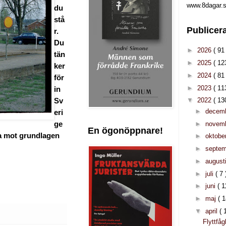
www.8dagar.s
du
stå
Publicer
r.
Du
►
2026
( 91 
tän
►
2025
( 12
ker
►
2024
( 81 
för
►
2023
( 11
in
▼
2022
( 13
Sv
►
decem
eri
►
novem
ge
En ögonöppnare!
da mot grundlagen
►
oktobe
►
septe
►
august
►
juli
( 7 
►
juni
( 1
►
maj
( 1
▼
april
( 
Flyttfåg