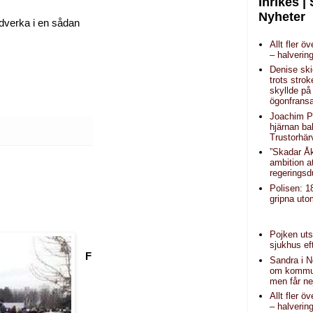
Inrikes |
Nyheter
edverka i en sådan
Allt fler ö
– halverin
Denise sk
trots strok
skyllde på
ögonfrans
Joachim P
hjärnan b
Trustorhär
”Skadar Å
ambition a
regeringsd
Polisen: 1
gripna uto
Pojken uts
sjukhus ef
F
Sandra i No
om kommu
men får ne
Allt fler ö
– halverin