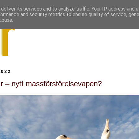
deliver its services and to analyze traffic. Your IP address and 
formance and security metrics to ensure quality of service, gen
abuse.
2022
lar – nytt massförstörelsevapen?