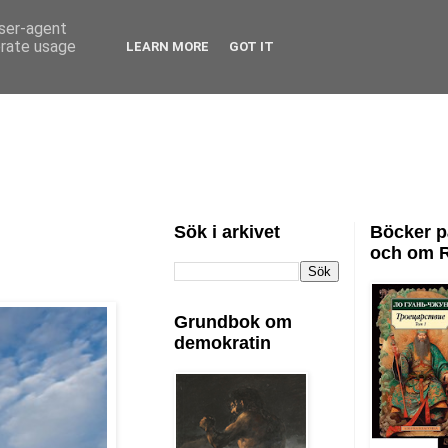
user-agent
erate usage
LEARN MORE
GOT IT
Sök i arkivet
Böcker p
och om 
Grundbok om
demokratin