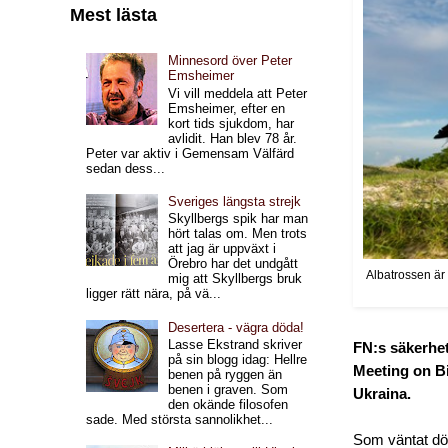
Mest lästa
Minnesord över Peter
Emsheimer
Vi vill meddela att Peter
Emsheimer, efter en
kort tids sjukdom, har
avlidit. Han blev 78 år.
Peter var aktiv i Gemensam Välfärd
sedan dess...
Sveriges längsta strejk
Skyllbergs spik har man
hört talas om. Men trots
att jag är uppväxt i
Örebro har det undgått
Albatrossen är 
mig att Skyllbergs bruk
ligger rätt nära, på vä...
Desertera - vägra döda!
Lasse Ekstrand skriver
FN:s säkerhet
på sin blogg idag: Hellre
Meeting on Bi
benen på ryggen än
benen i graven. Som
Ukraina.
den okände filosofen
sade. Med största sannolikhet...
Som väntat dök