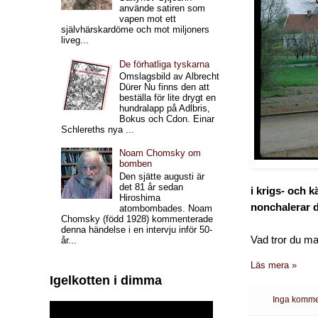
använde satiren som
vapen mot ett
självhärskardöme och mot miljoners
liveg...
De förhatliga tyskarna
Omslagsbild av Albrecht
Dürer Nu finns den att
beställa för lite drygt en
hundralapp på Adlbris,
Bokus och Cdon. Einar
Schlereths nya ...
Noam Chomsky om
bomben
Den sjätte augusti är
det 81 år sedan
i krigs- och 
Hiroshima
nonchalerar 
atombombades. Noam
Chomsky (född 1928) kommenterade
denna händelse i en intervju inför 50-
Vad tror du m
år...
Läs mera »
Igelkotten i dimma
Inga komme