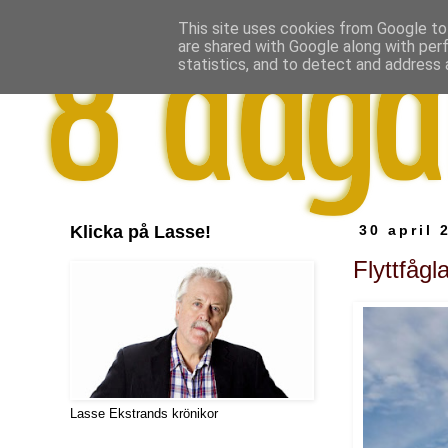
This site uses cookies from Google to 
are shared with Google along with per
statistics, and to detect and address 
Klicka på Lasse!
30 april 
Flyttfåg
Lasse Ekstrands krönikor