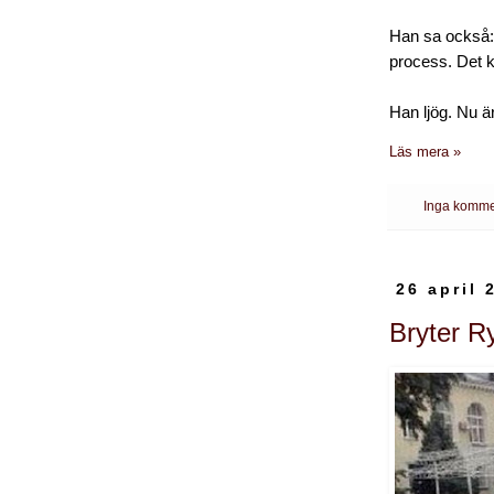
Han sa också: 
process. Det k
Han ljög. Nu ä
Läs mera »
Inga komme
26 april 
Bryter R