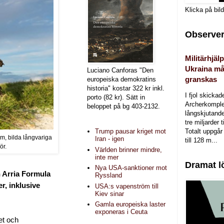
Klicka på bil
Observer
Militärhjälp
Ukraina må
Luciano Canforas "Den
granskas
europeiska demokratins
historia" kostar 322 kr inkl.
I fjol skicka
porto (82 kr). Sätt in
Archerkomple
beloppet på bg 403-2132.
långskjutande a
tre miljarder t
Totalt uppgår 
Trump pausar kriget mot
am, bilda långvariga
Iran - igen
till 128 m...
ör.
Världen brinner mindre,
inte mer
Dramat l
Nya USA-sanktioner mot
n Arria Formula
Ryssland
r, inklusive
USA:s vapenström till
Kiev sinar
Gamla europeiska laster
exponeras i Ceuta
et och