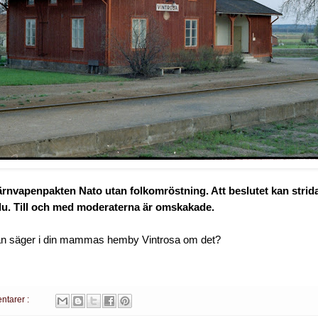
kärnvapenpakten Nato utan folkomröstning. Att beslutet kan stri
du. Till och med moderaterna är omskakade.
an säger i din mammas hemby Vintrosa om det?
ntarer :