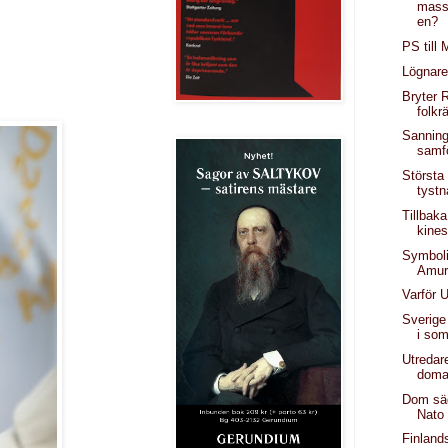
mass
en?
PS till
Lögnare
Bryter 
folkr
Sanning
samf
Största
tystn
Tillbaka
kines
Symboli
Amu
Varför 
Sverige
i so
Utredar
domar
Dom säge
Nato
Finland