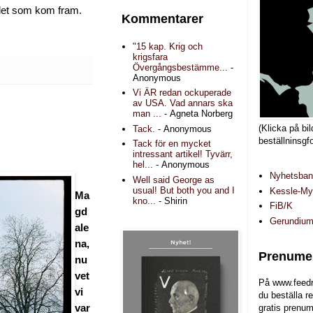
 det som kom fram.
Kommentarer
"15 kap. Krig och
krigsfara
Övergångsbestämme...
-
Anonymous
Vi ÄR redan ockuperade
av USA. Vad annars ska
man ...
- Agneta Norberg
(Klicka på bil
Tack.
- Anonymous
beställninsgf
Tack för en mycket
intressant artikel! Tyvärr,
hel...
- Anonymous
Nyhetsba
Well said George as
usual! But both you and I
Kessle-Myr
Ma
kno...
- Shirin
FiB/K
gd
Gerundiu
ale
na,
Prenumer
nu
vet
På www.feedr
vi
du beställa r
var
gratis prenum