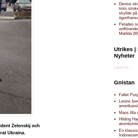
Denise sk
trots strok
skyllde på
ögonfrans
Petades 
ordförande
Matilda (M
Utrikes |
Nyheter
Läser in...
Gnistan
Fallet Pusj
Lenins brev
amerikans
Maos lilla 
Hilding H
atombomb
ident Zelenskij och
En klassis
erat Ukraina.
Indonesie