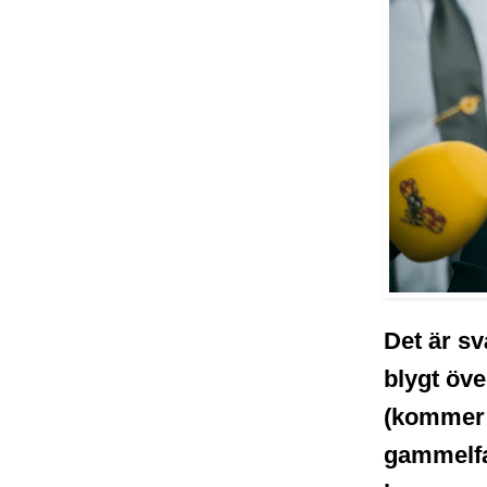
Det är sv
blygt öve
(kommer a
gammelfa