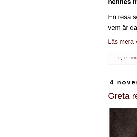
hennes mo
En resa s
vem är d
Läs mera 
Inga komme
4 nove
Greta r