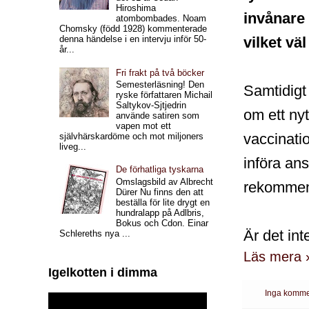
Hiroshima
invånare
atombombades. Noam
Chomsky (född 1928) kommenterade
vilket vä
denna händelse i en intervju inför 50-
år...
Fri frakt på två böcker
Semesterläsning! Den
Samtidigt
ryske författaren Michail
Saltykov-Sjtjedrin
om ett nytt
använde satiren som
vapen mot ett
vaccinatio
självhärskardöme och mot miljoners
liveg...
införa ans
De förhatliga tyskarna
Omslagsbild av Albrecht
rekommen
Dürer Nu finns den att
beställa för lite drygt en
hundralapp på Adlbris,
Bokus och Cdon. Einar
Är det in
Schlereths nya ...
Läs mera 
Igelkotten i dimma
Inga komme