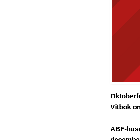
Oktoberfö
Vitbok o
ABF-huse
december.