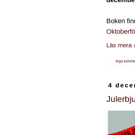
Boken fin
Oktoberfö
Läs mera 
Inga komme
4 dece
Julerb