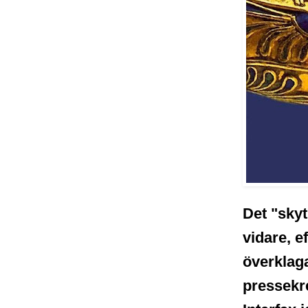
Det "skyt
vidare, e
överklaga
pressekre