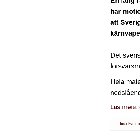
En lång 
har moti
att Sver
kärnvapen
Det svens
försvarsm
Hela mater
nedslåend
Läs mera 
Inga komme