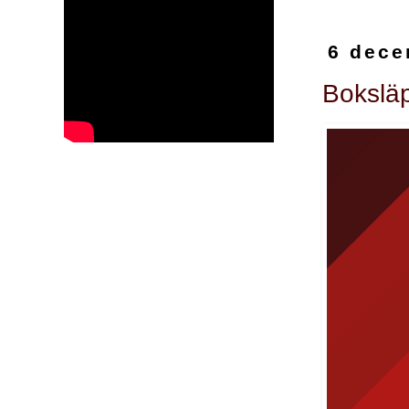
6 dece
Boksläp