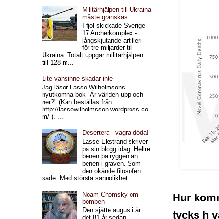
Militärhjälpen till Ukraina
måste granskas
I fjol skickade Sverige
17 Archerkomplex -
långskjutande artilleri -
för tre miljarder till
Ukraina. Totalt uppgår militärhjälpen
till 128 m...
Lite vansinne skadar inte
Jag läser Lasse Wilhelmsons
nyutkomna bok "Är världen upp och
ner?" (Kan beställas från
http://lassewilhelmsson.wordpress.co
m/ ). ...
Desertera - vägra döda!
Lasse Ekstrand skriver
på sin blogg idag: Hellre
benen på ryggen än
benen i graven. Som
den okände filosofen
sade. Med största sannolikhet...
Noam Chomsky om
Hur komme
bomben
Den sjätte augusti är
tycks h v
det 81 år sedan