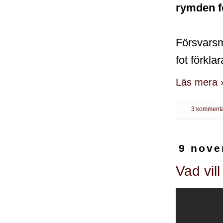
rymden f
Försvarsm
fot förkla
Läs mera 
3 kommenta
9 nove
Vad vil