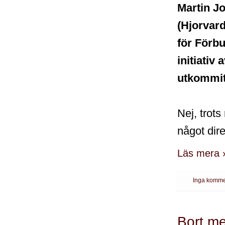
Martin J
(Hjorvar
för
Förbu
initiativ
utkommit
Nej, trots
något dire
Läs mera 
Inga komme
Bort me