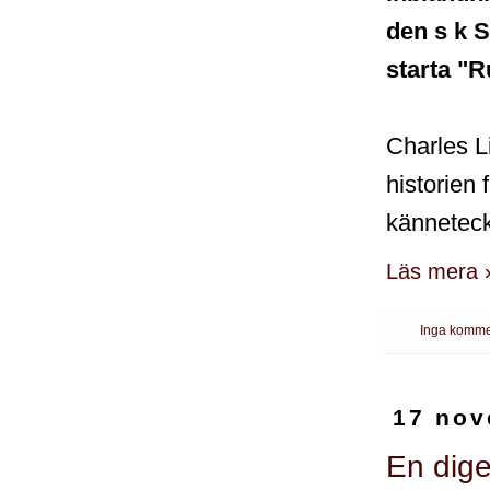
den s k S
starta "Ru
Charles Li
historien
känneteck
Läs mera 
Inga komme
17 nov
En dige