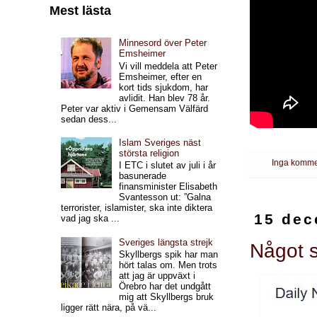
Mest lästa
Minnesord över Peter
Emsheimer
Vi vill meddela att Peter
Emsheimer, efter en
kort tids sjukdom, har
avlidit. Han blev 78 år.
Peter var aktiv i Gemensam Välfärd
sedan dess...
Islam Sveriges näst
största religion
Inga komme
I ETC i slutet av juli i år
basunerade
finansminister Elisabeth
Svantesson ut: ”Galna
terrorister, islamister, ska inte diktera
15 dec
vad jag ska ...
Sveriges längsta strejk
Något 
Skyllbergs spik har man
hört talas om. Men trots
att jag är uppväxt i
Örebro har det undgått
mig att Skyllbergs bruk
ligger rätt nära, på vä...