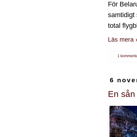
För Belaru
samtidigt 
total flyg
Läs mera 
1 kommenta
6 nove
En sån 