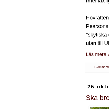
Interfax i
Hovrätten
Pearsons 
"skytiska 
utan till 
Läs mera 
1 kommenta
25 okt
Ska br