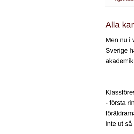
Alla kan
Men nu i v
Sverige h
akademiker
Klassföre
- första r
föräldrarn
inte ut så