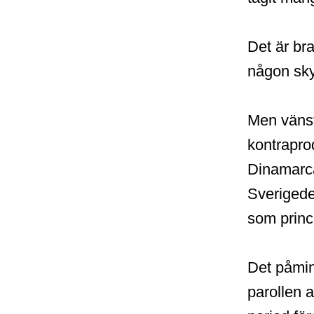
Det är br
någon skyl
Men vänst
kontrapro
Dinamarca
Sverigede
som princi
Det påmin
parollen a