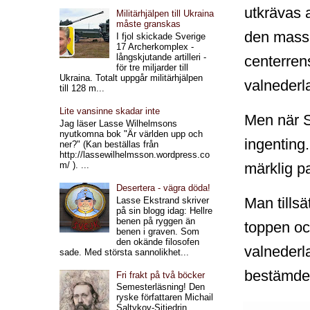
utkrävas 
Militärhjälpen till Ukraina
måste granskas
den massa
I fjol skickade Sverige
17 Archerkomplex -
långskjutande artilleri -
centerren
för tre miljarder till
Ukraina. Totalt uppgår militärhjälpen
valnederl
till 128 m...
Lite vansinne skadar inte
Men när S
Jag läser Lasse Wilhelmsons
nyutkomna bok "Är världen upp och
ingenting
ner?" (Kan beställas från
http://lassewilhelmsson.wordpress.co
m/ ). ...
märklig pa
Desertera - vägra döda!
Man tillsä
Lasse Ekstrand skriver
på sin blogg idag: Hellre
benen på ryggen än
toppen och
benen i graven. Som
den okände filosofen
valnederla
sade. Med största sannolikhet...
bestämde s
Fri frakt på två böcker
Semesterläsning! Den
ryske författaren Michail
Saltykov-Sjtjedrin