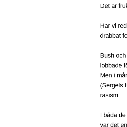
Det är fr
Har vi re
drabbat fo
Bush och 
lobbade fö
Men i må
(Sergels 
rasism.
I båda de
var det en