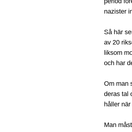
period för
nazister i
Så här se
av 20 rik
liksom mode
och har de
Om man sk
deras tal 
håller när
Man måste