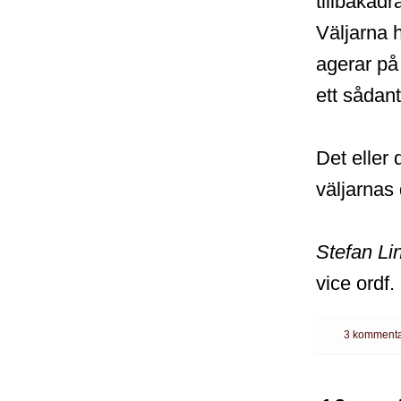
tillbakad
Väljarna h
agerar på
ett sådant
Det eller 
väljarnas
Stefan Li
vice ordf.
3 kommenta