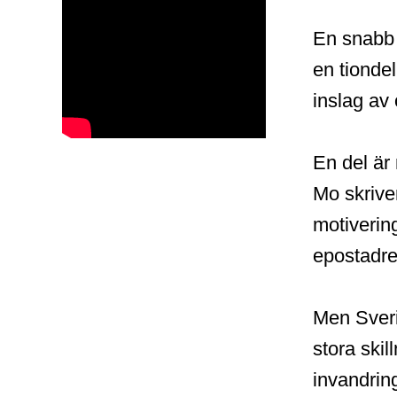
En snabb 
en tionde
inslag av
En del är
Mo skriver
motivering
epostadre
Men Sveri
stora ski
invandring