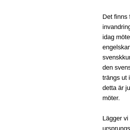
Det finns 
invandrin
idag möter
engelskan
svenskkun
den svens
trängs ut
detta är j
möter.
Lägger vi 
ursprungs