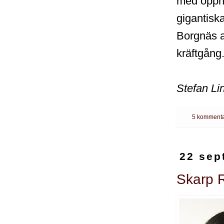
med öppna
gigantisk
Borgnäs ax
kräftgång
Stefan Li
5 kommenta
22 sep
Skarp 