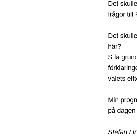
Det skull
frågor til
Det skull
här?
S la grund
förklaring
valets elf
Min progno
på dagen 
Stefan Li