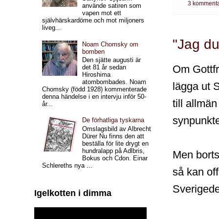
3 kommenta
använde satiren som
vapen mot ett
självhärskardöme och mot miljoners
liveg...
"Jag duk
Noam Chomsky om
bomben
Den sjätte augusti är
Om Gottfri
det 81 år sedan
Hiroshima
atombombades. Noam
lägga ut 
Chomsky (född 1928) kommenterade
denna händelse i en intervju inför 50-
till allmä
år...
synpunkte
De förhatliga tyskarna
Omslagsbild av Albrecht
Dürer Nu finns den att
beställa för lite drygt en
hundralapp på Adlbris,
Men bortse
Bokus och Cdon. Einar
Schlereths nya ...
så kan of
Sveriged
Igelkotten i dimma