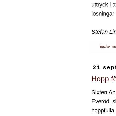
uttryck i 
lösningar 
Stefan Li
Inga komme
21 sep
Hopp fö
Sixten An
Everöd, s
hoppfulla