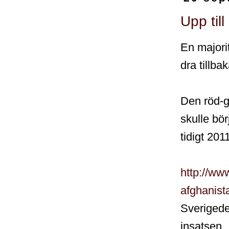
Upp till
En majorit
dra tillb
Den röd-gr
skulle bör
tidigt 201
http://ww
afghanist
Sverigede
insatsen