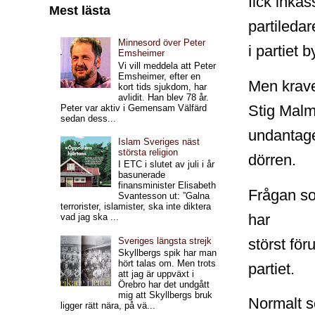
fick inkas
Mest lästa
partiledar
Minnesord över Peter
i partiet b
Emsheimer
Vi vill meddela att Peter
Emsheimer, efter en
Men krave
kort tids sjukdom, har
avlidit. Han blev 78 år.
Stig Mal
Peter var aktiv i Gemensam Välfärd
sedan dess...
undantage
Islam Sveriges näst
största religion
dörren.
I ETC i slutet av juli i år
basunerade
finansminister Elisabeth
Frågan so
Svantesson ut: ”Galna
terrorister, islamister, ska inte diktera
har
vad jag ska ...
störst fö
Sveriges längsta strejk
Skyllbergs spik har man
hört talas om. Men trots
partiet.
att jag är uppväxt i
Örebro har det undgått
mig att Skyllbergs bruk
Normalt se
ligger rätt nära, på vä...