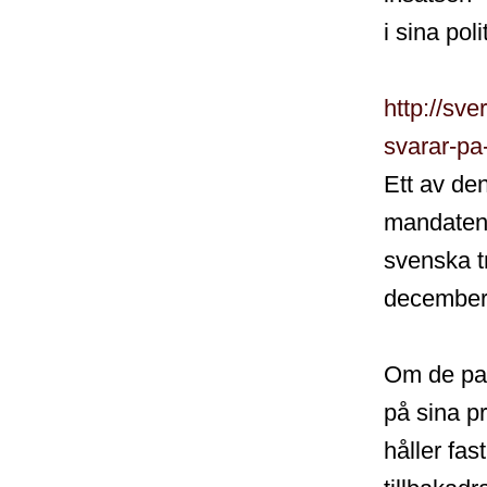
i sina poli
http://sv
svarar-pa
Ett av den
mandaten
svenska t
december
Om de part
på sina p
håller fas