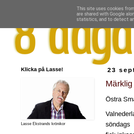
This site uses cookies from
are shared with Google alo
statistics, and to detect a
Klicka på Lasse!
23 sep
Märklig 
Östra Små
Valnederl
söndags
Lasse Ekstrands krönikor