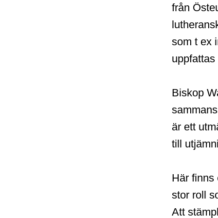
från Öste
lutherans
som t ex 
uppfattas
Biskop Wa
sammansl
är ett utm
till utjäm
Här finns 
stor roll
Att stämpl