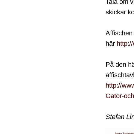
Tala om va
skickar ko
Affischen
här
http:/
På den här
affischtav
http://ww
Gator-och
Stefan Li
Inga komme