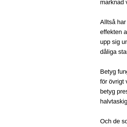
marknad v
Alltså ha
effekten 
upp sig u
dåliga sta
Betyg fun
för övrigt
betyg pres
halvtaski
Och de so