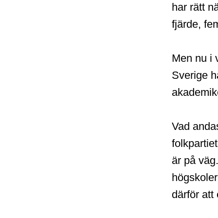
har rätt n
fjärde, fe
Men nu i v
Sverige h
akademike
Vad andas 
folkpartie
är på väg
högskoler
därför att