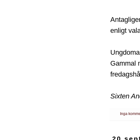
Antaglige
enligt val
Ungdomar ä
Gammal ma
fredagshål
Sixten A
Inga komme
20 sep