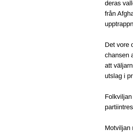
deras vall
från Afgha
upptrappn
Det vore 
chansen a
att väljar
utslag i p
Folkviljan
partiintre
Motviljan