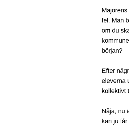
Majorens 
fel. Man b
om du ska
kommunens
början?
Efter någ
eleverna 
kollektivt
Nåja, nu ä
kan ju får