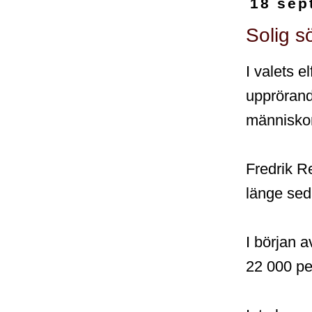
18 sep
Solig s
I valets e
upprörand
människor
Fredrik R
länge sed
I början a
22 000 pe