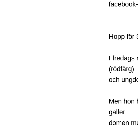
facebook-
Hopp för 
I fredags 
(rödfärg)
och ungdo
Men hon ha
gäller
domen med