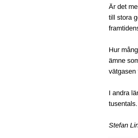
Är det me
till stora
framtidens
Hur många
ämne som 
vätgasen t
I andra lä
tusentals.
Stefan Li