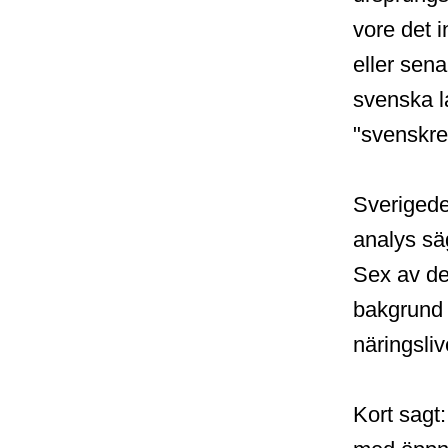
vore det 
eller sena
svenska l
"svenskre
Sverigede
analys sä
Sex av de
bakgrund i
näringsliv
Kort sagt