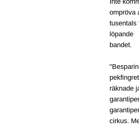
Inte komme
ompröva a
tusentals 
löpande
bandet.
"Besparin
pekfingret
räknade j
garantipe
garantipe
cirkus. M