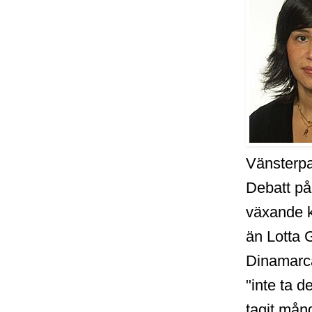
Vänsterpa
Debatt på
växande k
än Lotta G
Dinamarca
"inte ta 
tagit mång