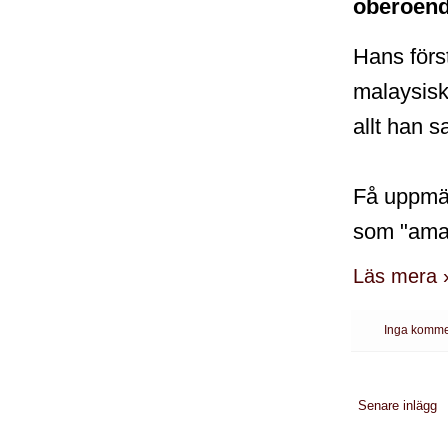
oberoen
Hans först
malaysisk
allt han 
Få uppmär
som "ama
Läs mera 
Inga komme
Senare inlägg