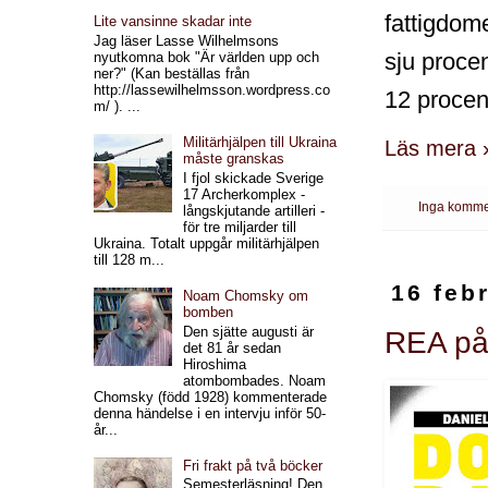
fattigdom
Lite vansinne skadar inte
Jag läser Lasse Wilhelmsons
sju procen
nyutkomna bok "Är världen upp och
ner?" (Kan beställas från
http://lassewilhelmsson.wordpress.co
12 procen
m/ ). ...
Militärhjälpen till Ukraina
Läs mera 
måste granskas
I fjol skickade Sverige
17 Archerkomplex -
Inga komme
långskjutande artilleri -
för tre miljarder till
Ukraina. Totalt uppgår militärhjälpen
till 128 m...
16 feb
Noam Chomsky om
bomben
Den sjätte augusti är
REA på
det 81 år sedan
Hiroshima
atombombades. Noam
Chomsky (född 1928) kommenterade
denna händelse i en intervju inför 50-
år...
Fri frakt på två böcker
Semesterläsning! Den