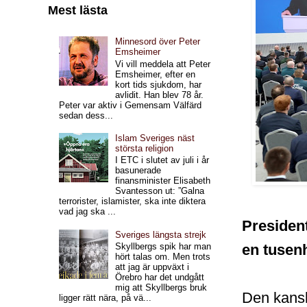
Mest lästa
Minnesord över Peter
Emsheimer
Vi vill meddela att Peter
Emsheimer, efter en
kort tids sjukdom, har
avlidit. Han blev 78 år.
Peter var aktiv i Gemensam Välfärd
sedan dess...
Islam Sveriges näst
största religion
I ETC i slutet av juli i år
basunerade
finansminister Elisabeth
Svantesson ut: ”Galna
terrorister, islamister, ska inte diktera
vad jag ska ...
President 
Sveriges längsta strejk
en tusen
Skyllbergs spik har man
hört talas om. Men trots
att jag är uppväxt i
Örebro har det undgått
mig att Skyllbergs bruk
Den kansk
ligger rätt nära, på vä...