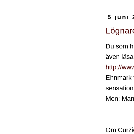
5 juni
Lögnar
Du som ha
även läsa
http://ww
Ehnmark t
sensation
Men: Man m
Om Curzio