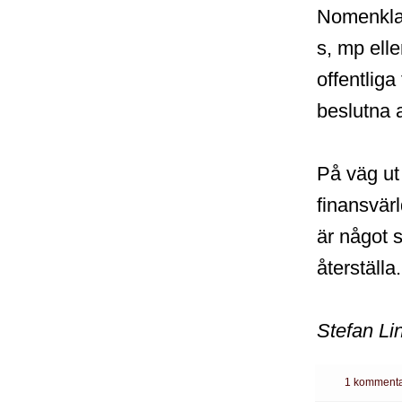
Nomenklatu
s, mp elle
offentliga
beslutna a
På väg ut
finansvär
är något 
återställa.
Stefan Li
1 kommenta