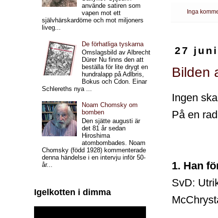
använde satiren som
Inga komme
vapen mot ett
självhärskardöme och mot miljoners
liveg...
De förhatliga tyskarna
27 jun
Omslagsbild av Albrecht
Dürer Nu finns den att
beställa för lite drygt en
Bilden 
hundralapp på Adlbris,
Bokus och Cdon. Einar
Schlereths nya ...
Ingen ska 
Noam Chomsky om
På en rad
bomben
Den sjätte augusti är
det 81 år sedan
Hiroshima
atombombades. Noam
Chomsky (född 1928) kommenterade
denna händelse i en intervju inför 50-
1. Han f
år...
SvD: Utrik
Igelkotten i dimma
McChrysta