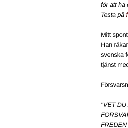
för att ha
Testa på
Mitt spon
Han råkar 
svenska fö
tjänst me
Försvarsma
"VET DU
FÖRSVA
FREDEN 