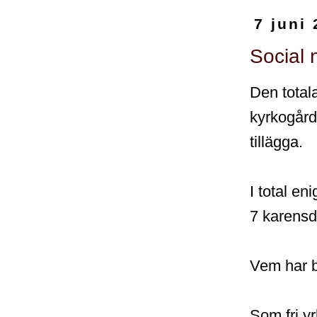
7 juni
Social 
Den total
kyrkogård
tillägga.
I total e
7 karensd
Vem har b
Som fri y