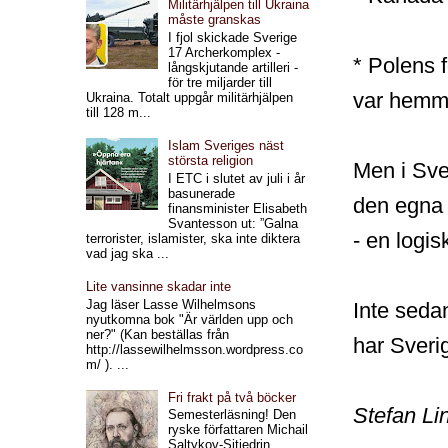
Militärhjälpen till Ukraina
måste granskas
I fjol skickade Sverige
17 Archerkomplex -
* Polens f
långskjutande artilleri -
för tre miljarder till
var hemm
Ukraina. Totalt uppgår militärhjälpen
till 128 m...
Islam Sveriges näst
största religion
Men i Sve
I ETC i slutet av juli i år
basunerade
den egna k
finansminister Elisabeth
Svantesson ut: ”Galna
- en logis
terrorister, islamister, ska inte diktera
vad jag ska ...
Lite vansinne skadar inte
Jag läser Lasse Wilhelmsons
Inte seda
nyutkomna bok "Är världen upp och
ner?" (Kan beställas från
har Sverig
http://lassewilhelmsson.wordpress.co
m/ ). ...
Fri frakt på två böcker
Stefan Li
Semesterläsning! Den
ryske författaren Michail
Saltykov-Sjtjedrin