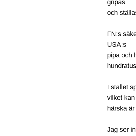
gripas
och ställas
FN:s säke
USA:s
pipa och h
hundratus
I stället 
vilket ka
härska är
Jag ser in