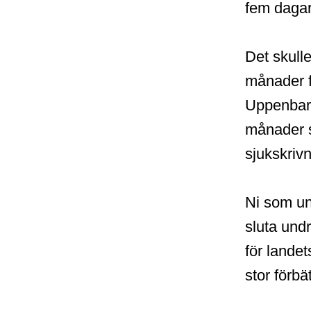
fem dagar 
Det skulle
månader f
Uppenbarl
månader s
sjukskriv
Ni som un
sluta und
för landet
stor förbät