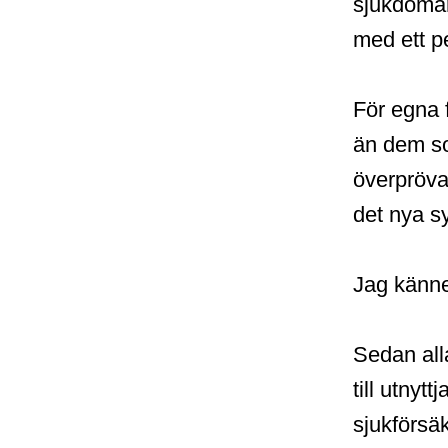
sjukdomar 
med ett p
För egna 
än dem so
överpröva
det nya s
Jag känne
Sedan alla
till utnyt
sjukförsä