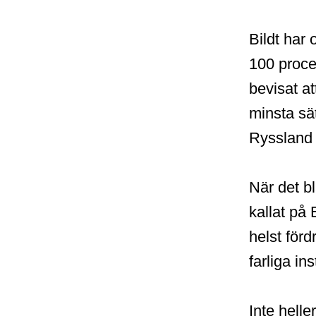
Bildt har 
100 procen
bevisat at
minsta sät
Ryssland 
När det bl
kallat på 
helst förd
farliga in
Inte helle