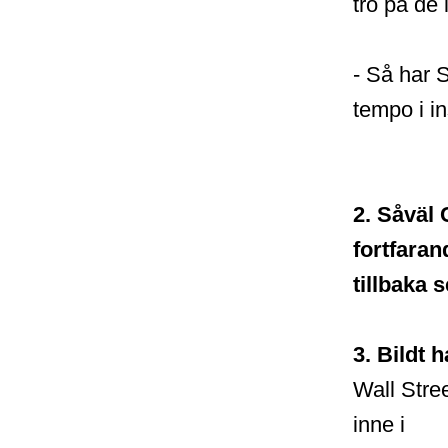
tro på de 
- Så har S
tempo i in
2. Såväl 
fortfaran
tillbaka s
3. Bildt 
Wall Stre
inne i