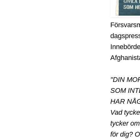
Försvarsm
dagspress
Innebörde
Afghanist
"DIN MO
SOM INT
HAR NÅ
Vad tycker
tycker om
för dig? 