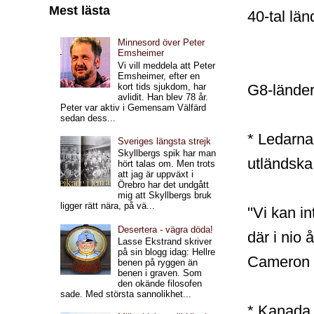
Mest lästa
40-tal län
Minnesord över Peter
Emsheimer
Vi vill meddela att Peter
Emsheimer, efter en
G8-länder
kort tids sjukdom, har
avlidit. Han blev 78 år.
Peter var aktiv i Gemensam Välfärd
sedan dess...
* Ledarna 
Sveriges längsta strejk
Skyllbergs spik har man
utländska
hört talas om. Men trots
att jag är uppväxt i
Örebro har det undgått
mig att Skyllbergs bruk
ligger rätt nära, på vä...
"Vi kan in
Desertera - vägra döda!
där i nio 
Lasse Ekstrand skriver
på sin blogg idag: Hellre
Cameron t
benen på ryggen än
benen i graven. Som
den okände filosofen
sade. Med största sannolikhet...
* Kanada 