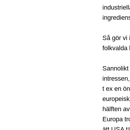
industriel
ingredien
Så gör vi
folkvalda 
Sannolikt 
intressen,
t ex en ön
europeisk
hälften av
Europa tr
ätt USA tä