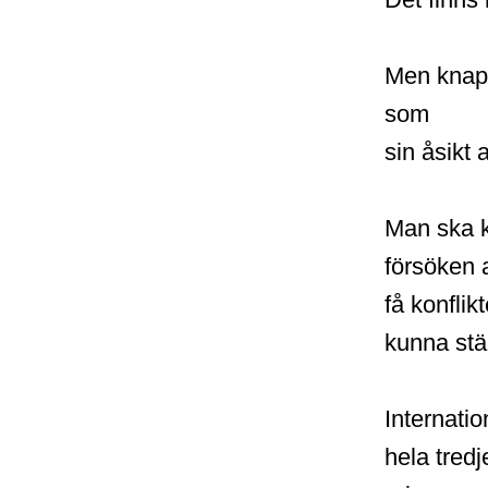
Men knapp
som
sin åsikt 
Man ska k
försöken a
få konflik
kunna stäl
Internatio
hela tred