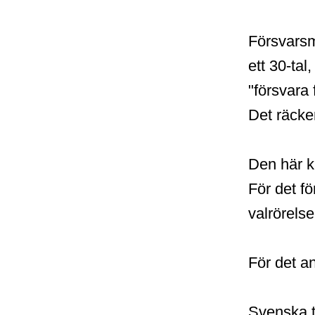
Försvarsm
ett 30-ta
"försvara
Det räcke
Den här k
För det fö
valrörelse
För det a
Svenska tr