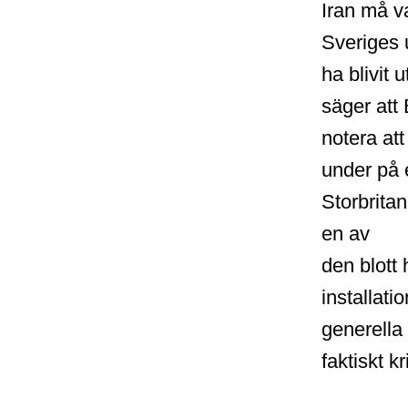
Iran må v
Sveriges u
ha blivit 
säger att 
notera at
under på 
Storbrita
en av
den blott 
installat
generella 
faktiskt k
*