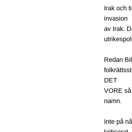
Irak och 
invasion
av Irak. D
utrikespoli
Redan Bild
folkrättss
DET
VORE så a
namn.
Inte på n
kritiserat