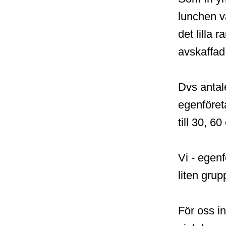
lunchen v
det lilla 
avskaffad
Dvs antale
egenföret
till 30, 60
Vi - egen
liten grup
För oss i