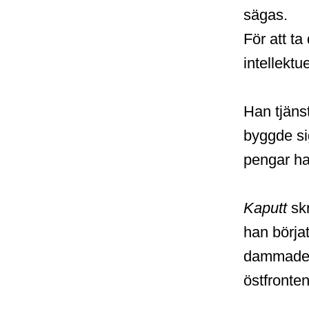
sägas.
För att ta
intellektu
Han tjänst
byggde si
pengar ha
Kaputt
skr
han börja
dammade a
östfronte