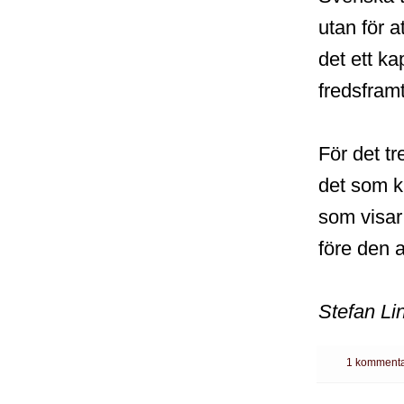
utan för a
det ett ka
fredsfram
För det tr
det som k
som visar
före den 
Stefan Li
1 kommenta