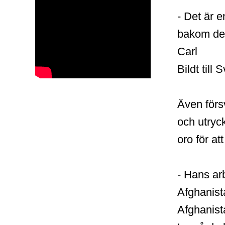
- Det är e
bakom de m
Carl
Bildt till 
Även förs
och utryc
oro för at
- Hans ar
Afghanist
Afghanist