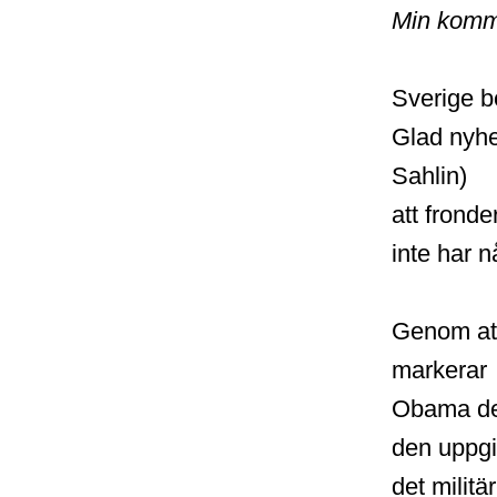
Min komm
Sverige be
Glad nyhe
Sahlin)
att frond
inte har nå
Genom at
markerar
Obama de 
den uppgif
det militär