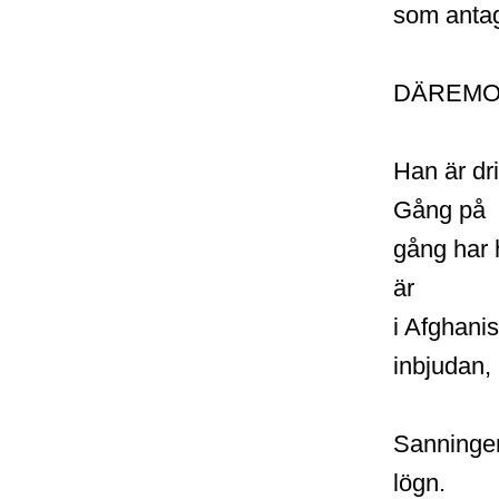
som antag
DÄREMOT f
Han är dr
Gång på
gång har 
är
i Afghani
inbjudan,
Sanningen
lögn.