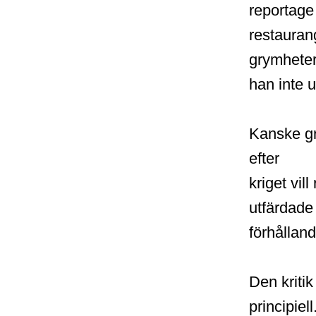
reportage
restauran
grymheter 
han inte u
Kanske gr
efter
kriget vil
utfärdade 
förhållan
Den kriti
principiel