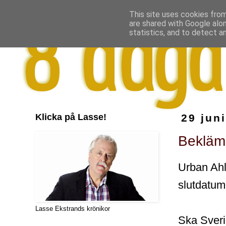
This site uses cookies from
are shared with Google alo
statistics, and to detect a
Klicka på Lasse!
29 jun
Bekläm
Urban Ahli
slutdatum
Lasse Ekstrands krönikor
Ska Sveri