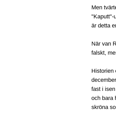
Men tvärt
"Kaputt"-
är detta 
När van Re
falskt, me
Historien
december 1
fast i isen
och bara 
skröna som