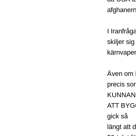
afghanern
I Iranfråg
skiljer si
kärnvapen
Även om I
precis s
KUNNAN
ATT BYGGA
gick så
längt att 