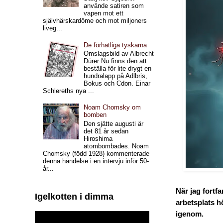
använde satiren som
vapen mot ett
självhärskardöme och mot miljoners
liveg...
De förhatliga tyskarna
Omslagsbild av Albrecht
Dürer Nu finns den att
beställa för lite drygt en
hundralapp på Adlbris,
Bokus och Cdon. Einar
Schlereths nya ...
Noam Chomsky om
bomben
Den sjätte augusti är
det 81 år sedan
Hiroshima
atombombades. Noam
Chomsky (född 1928) kommenterade
denna händelse i en intervju inför 50-
år...
När jag fortf
Igelkotten i dimma
arbetsplats 
igenom.