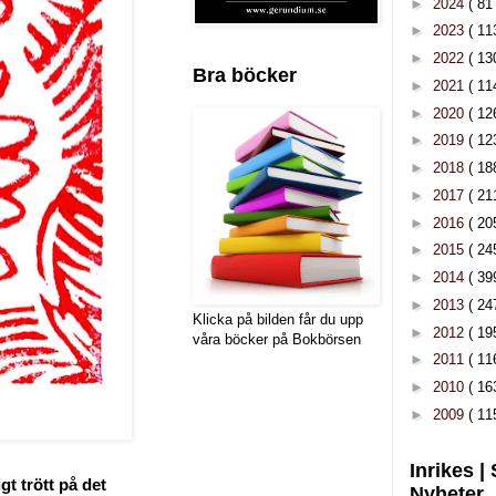
►
2024
( 81 
►
2023
( 11
►
2022
( 13
Bra böcker
►
2021
( 11
►
2020
( 12
►
2019
( 12
►
2018
( 18
►
2017
( 21
►
2016
( 20
►
2015
( 24
►
2014
( 39
►
2013
( 24
Klicka på bilden får du upp
►
2012
( 19
våra böcker på Bokbörsen
►
2011
( 11
►
2010
( 16
►
2009
( 11
Inrikes |
gt trött på det
Nyheter