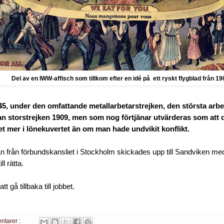
Del av en IWW-affisch som tillkom efter en idé på ett ryskt flygblad från 19
5, under den omfattande metallarbetarstrejken, den största arbe
an storstrejken 1909, men som nog förtjänar utvärderas som att 
et mer i lönekuvertet än om man hade undvikit konflikt.
rån förbundskansliet i Stockholm skickades upp till Sandviken med 
ll rätta.
tt gå tillbaka till jobbet.
ntarer :