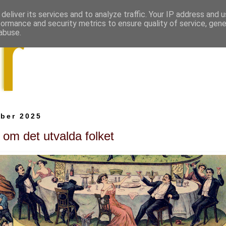
deliver its services and to analyze traffic. Your IP address and 
formance and security metrics to ensure quality of service, gen
abuse.
ber 2025
 om det utvalda folket