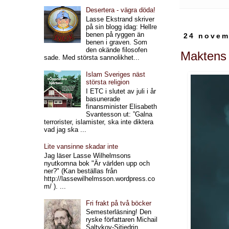
Desertera - vägra döda!
Lasse Ekstrand skriver
på sin blogg idag: Hellre
benen på ryggen än
24 novem
benen i graven. Som
den okände filosofen
Maktens 
sade. Med största sannolikhet...
Islam Sveriges näst
största religion
I ETC i slutet av juli i år
basunerade
finansminister Elisabeth
Svantesson ut: ”Galna
terrorister, islamister, ska inte diktera
vad jag ska ...
Lite vansinne skadar inte
Jag läser Lasse Wilhelmsons
nyutkomna bok "Är världen upp och
ner?" (Kan beställas från
http://lassewilhelmsson.wordpress.co
m/ ). ...
Fri frakt på två böcker
Semesterläsning! Den
ryske författaren Michail
Saltykov-Sjtjedrin