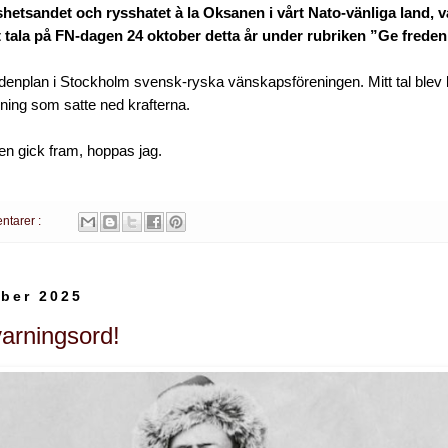
hetsandet och rysshatet à la Oksanen i vårt Nato-vänliga land, var
 att tala på FN-dagen 24 oktober detta år under rubriken ”Ge frede
enplan i Stockholm svensk-ryska vänskapsföreningen. Mitt tal blev 
lning som satte ned krafterna.
n gick fram, hoppas jag.
ntarer :
ber 2025
varningsord!