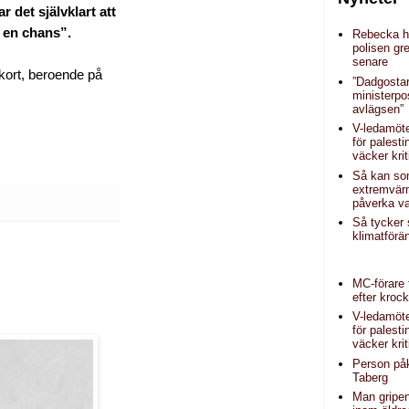
 det självklart att
n en chans”.
Rebecka hi
polisen g
senare
kort, beroende på
”Dadgosta
ministerpo
avlägsen”
V-ledamöt
för palest
väcker krit
Så kan s
extremvär
påverka va
Så tycker
klimatförä
MC-förare t
efter kroc
V-ledamöt
för palest
väcker krit
Person påk
Taberg
Man gripen