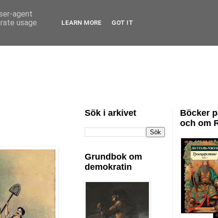
user-agent
erate usage
LEARN MORE
GOT IT
Sök i arkivet
Böcker p
och om 
Grundbok om
demokratin