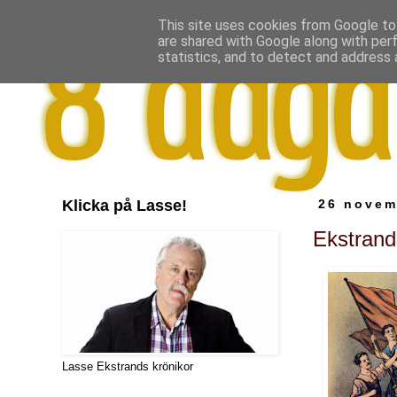
This site uses cookies from Google to 
are shared with Google along with per
statistics, and to detect and address 
Klicka på Lasse!
26 novem
Ekstrand
Lasse Ekstrands krönikor