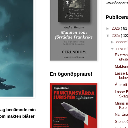
www.8dagar.s
Publicer
►
2026
( 91 
▼
2025
( 12
►
decem
▼
novem
Ekstran
utval
Maktens
En ögonöppnare!
Lasse 
behov
Åter ett
Lasse E
Skag
Minns n
Kolo
m jag benämnde min
När tåra
som makten blåser
Storskr