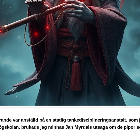
arande var anställd på en statlig tankedisciplineringsanstalt, so
högskolan, brukade jag minnas Jan Myrdals utsaga om de pipor 