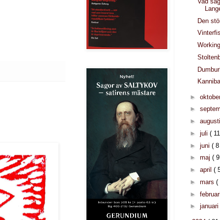
Vad såg
Lang
Den stö
Vinterf
Working
Stolten
Dumbur
Kanniba
►
oktobe
►
septe
►
august
►
juli
( 11
►
juni
( 8
►
maj
( 9
►
april
( 
►
mars
(
►
februar
►
januar