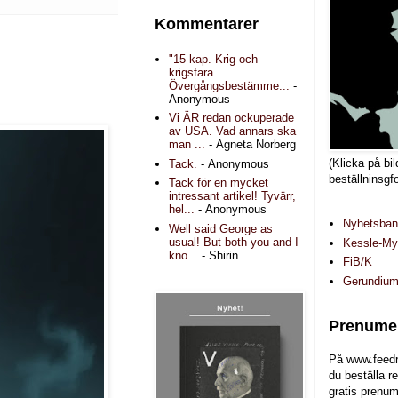
Kommentarer
"15 kap. Krig och
krigsfara
Övergångsbestämme...
-
Anonymous
Vi ÄR redan ockuperade
av USA. Vad annars ska
man ...
- Agneta Norberg
(Klicka på bil
Tack.
- Anonymous
beställninsgf
Tack för en mycket
intressant artikel! Tyvärr,
hel...
- Anonymous
Nyhetsba
Well said George as
usual! But both you and I
Kessle-Myr
kno...
- Shirin
FiB/K
Gerundiu
Prenumer
På www.feedr
du beställa r
gratis prenum