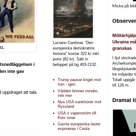
Klicka på bil
Observer
Militärhjälp
Ukraina må
Luciano Canforas "Den
01.
granskas
europeiska demokratins
historia" kostar 322 kr inkl.
I fjol skicka
porto (82 kr). Sätt in
Archerkomple
tsnedläggelsen i
beloppet på bg 403-2132.
långskjutande a
den inte gav
tre miljarder t
Totalt uppgår 
Trump pausar kriget mot
Iran - igen
till 128 m...
Världen brinner mindre,
uppdraget att tala
inte mer
Dramat l
Nya USA-sanktioner mot
Ryssland
USA:s vapenström till
Kiev sinar
Gamla europeiska laster
exponeras i Ceuta