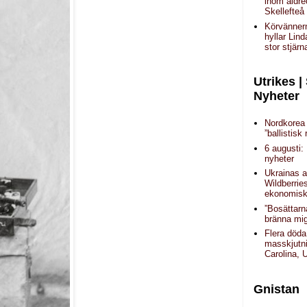
inom äldr
Skellefteå
Körvänner
hyllar Lin
stor stjärn
Utrikes |
Nyheter
Nordkorea 
”ballistisk 
6 augusti:
nyheter
Ukrainas a
Wildberrie
ekonomisk 
”Bosättarn
bränna mig
Flera döda
masskjutni
Carolina,
Gnistan