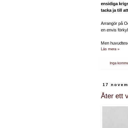
ensidiga krigs
tacka ja till
Arrangör på Od
en envis förky
Men huvudtese
Läs mera »
Inga komme
17 novem
Åter ett 