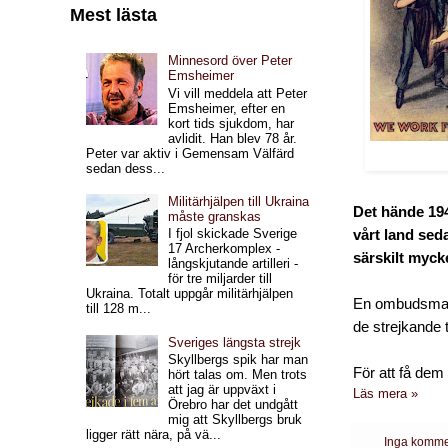
Mest lästa
Minnesord över Peter
Emsheimer
Vi vill meddela att Peter
Emsheimer, efter en
kort tids sjukdom, har
avlidit. Han blev 78 år.
Peter var aktiv i Gemensam Välfärd
sedan dess...
Militärhjälpen till Ukraina
Det hände 194
måste granskas
I fjol skickade Sverige
vårt land sed
17 Archerkomplex -
särskilt myck
långskjutande artilleri -
för tre miljarder till
Ukraina. Totalt uppgår militärhjälpen
En ombudsman f
till 128 m...
de strejkande ti
Sveriges längsta strejk
Skyllbergs spik har man
För att få dem a
hört talas om. Men trots
att jag är uppväxt i
Läs mera »
Örebro har det undgått
mig att Skyllbergs bruk
ligger rätt nära, på vä...
Inga komme