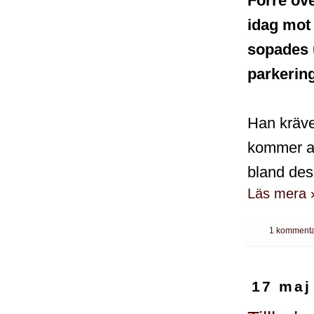
Förre öve
idag mot 
sopades 
parkerin
Han kräve
kommer at
bland des
Läs mera 
1 kommenta
17 maj