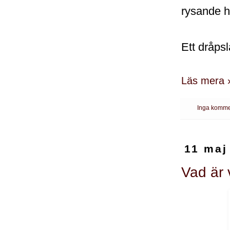
rysande hi
Ett dråps
Läs mera 
Inga komme
11 maj
Vad är 