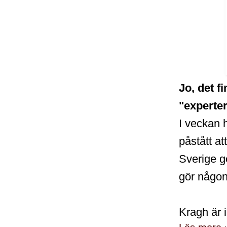
Jo, det f
"experter
I veckan h
påstått at
Sverige g
gör någon
Kragh är 