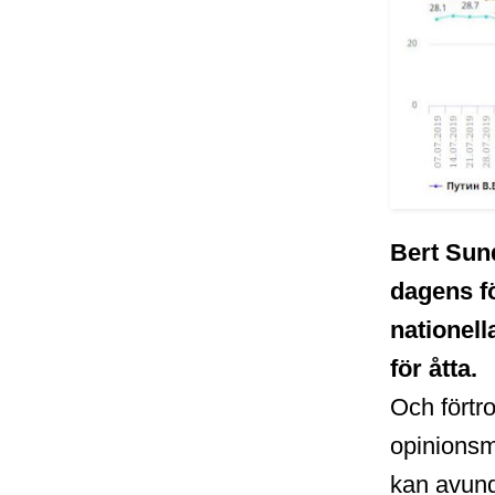
Bert Sun
dagens fö
nationell
för åtta.
Och förtro
opinionsm
kan avun