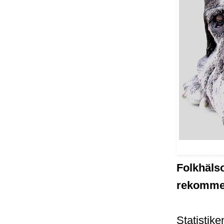
Folkhälso
rekommend
Statistike