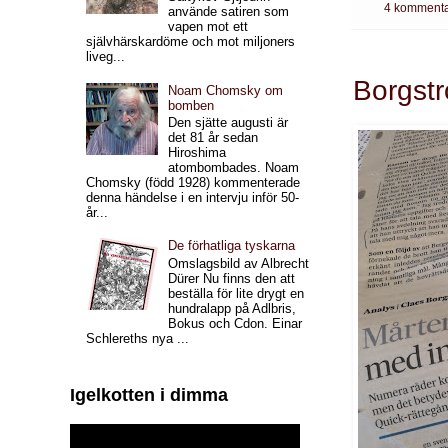
4 kommenta
använde satiren som
vapen mot ett
självhärskardöme och mot miljoners
liveg...
Borgst
Noam Chomsky om
bomben
Den sjätte augusti är
det 81 år sedan
Hiroshima
atombombades. Noam
Chomsky (född 1928) kommenterade
denna händelse i en intervju inför 50-
år...
De förhatliga tyskarna
Omslagsbild av Albrecht
Dürer Nu finns den att
beställa för lite drygt en
hundralapp på Adlbris,
Bokus och Cdon. Einar
Schlereths nya ...
Igelkotten i dimma