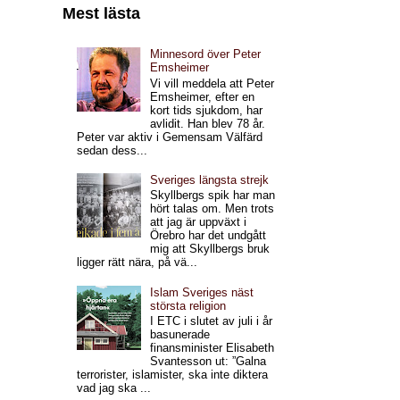
Mest lästa
Minnesord över Peter
Emsheimer
Vi vill meddela att Peter
Emsheimer, efter en
kort tids sjukdom, har
avlidit. Han blev 78 år.
Peter var aktiv i Gemensam Välfärd
sedan dess...
Sveriges längsta strejk
Skyllbergs spik har man
hört talas om. Men trots
att jag är uppväxt i
Örebro har det undgått
mig att Skyllbergs bruk
ligger rätt nära, på vä...
Islam Sveriges näst
största religion
I ETC i slutet av juli i år
basunerade
finansminister Elisabeth
Svantesson ut: ”Galna
terrorister, islamister, ska inte diktera
vad jag ska ...