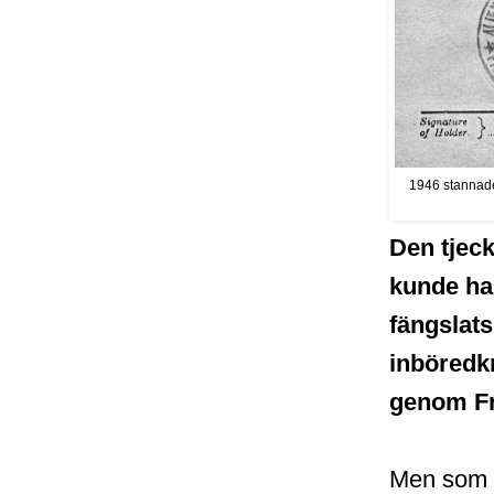
1946 stannade 
Den tjeck
kunde ha
fängslats
inböredkr
genom Fr
Men som k