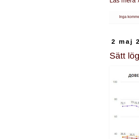
Läs mera 
Inga komme
2 maj 
Sätt lö