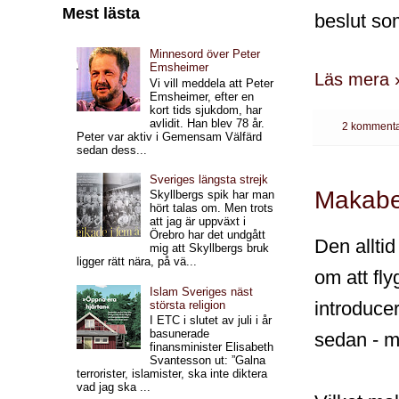
Mest lästa
beslut som
Minnesord över Peter
Emsheimer
Läs mera 
Vi vill meddela att Peter
Emsheimer, efter en
kort tids sjukdom, har
avlidit. Han blev 78 år.
2 kommenta
Peter var aktiv i Gemensam Välfärd
sedan dess...
Sveriges längsta strejk
Makabe
Skyllbergs spik har man
hört talas om. Men trots
att jag är uppväxt i
Örebro har det undgått
Den allti
mig att Skyllbergs bruk
ligger rätt nära, på vä...
om att fl
Islam Sveriges näst
introducer
största religion
I ETC i slutet av juli i år
basunerade
sedan - m
finansminister Elisabeth
Svantesson ut: ”Galna
terrorister, islamister, ska inte diktera
vad jag ska ...