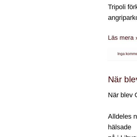
Tripoli fö
angriparko
Läs mera 
Inga komme
När ble
När blev 
Alldeles n
hälsade