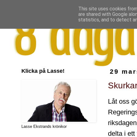
This site uses cookies from
are shared with Google alo
statistics, and to detect a
Klicka på Lasse!
29 mar
Skurkar
Låt oss gö
Regerings
riksdagen
Lasse Ekstrands krönikor
delta i et