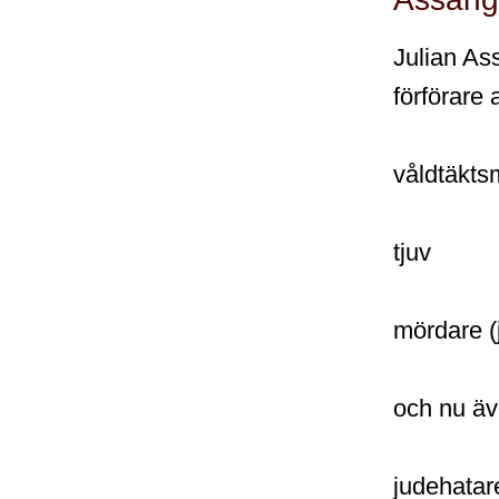
Julian As
förförare
våldtäkt
tjuv
mördare (
och nu ä
judehatar