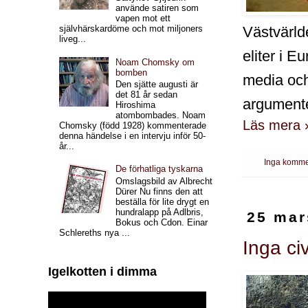
använde satiren som
vapen mot ett
Västvärld
självhärskardöme och mot miljoners
liveg...
eliter i 
Noam Chomsky om
bomben
media och 
Den sjätte augusti är
det 81 år sedan
argument
Hiroshima
atombombades. Noam
Läs mera 
Chomsky (född 1928) kommenterade
denna händelse i en intervju inför 50-
år...
Inga komme
De förhatliga tyskarna
Omslagsbild av Albrecht
Dürer Nu finns den att
beställa för lite drygt en
hundralapp på Adlbris,
25 mar
Bokus och Cdon. Einar
Schlereths nya ...
Inga ci
Igelkotten i dimma