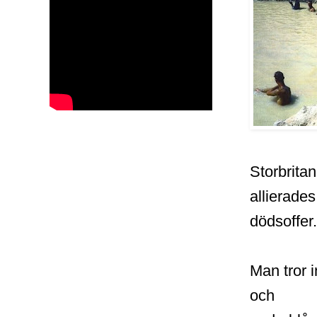
Storbrita
allierade
dödsoffer.
Man tror 
och