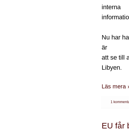
interna
informati
Nu har ha
är
att se til
Libyen.
Läs mera 
1 kommenta
EU får 