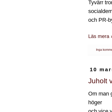
Tyvärr tro
socialdemo
och PR-by
Läs mera 
Inga komme
10 mar
Juholt 
Om man gå
höger
och vice 