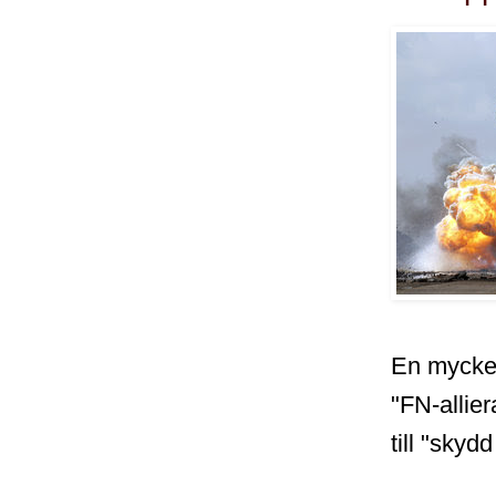
En mycket 
"FN-allie
till "skydd