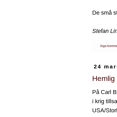
De små st
Stefan Li
Inga komme
24 mar
Hemlig 
På Carl Bi
i krig ti
USA/Storb