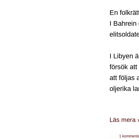
En folkrät
I Bahrein
elitsoldat
I Libyen ä
försök at
att följa
oljerika l
Läs mera 
1 kommenta