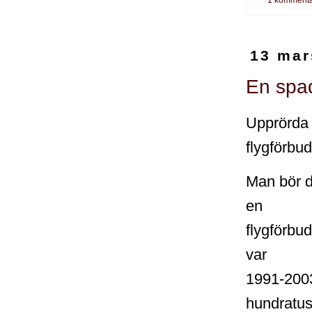
13 mar
En spa
Upprörda 
flygförbu
Man bör d
en
flygförbu
var
1991-2003,
hundratus