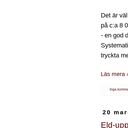
Det är väl
på c:a 8 
- en god 
Systematis
tryckta me
Läs mera 
Inga komme
20 mar
Eld-upp