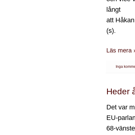
långt
att Håkan 
(s).
Läs mera 
Inga komme
Heder å
Det var m
EU-parla
68-vänste