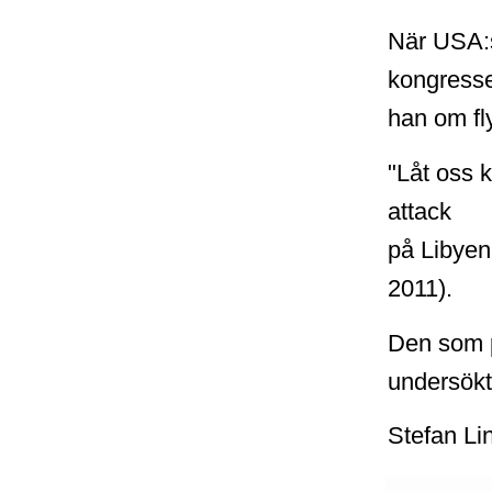
När USA:s
kongress
han om fl
"Låt oss 
attack
på Libyen 
2011).
Den som p
undersökt
Stefan Li