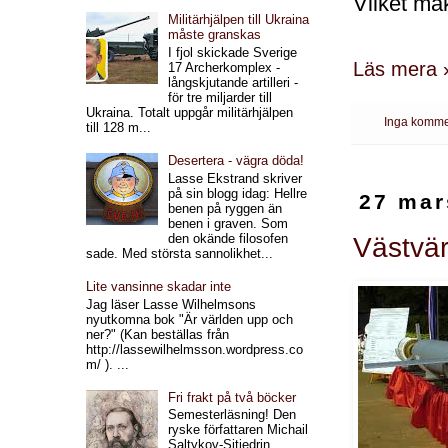
Vilket ma
Militärhjälpen till Ukraina
måste granskas
I fjol skickade Sverige
Läs mera 
17 Archerkomplex -
långskjutande artilleri -
för tre miljarder till
Ukraina. Totalt uppgår militärhjälpen
Inga komme
till 128 m...
Desertera - vägra döda!
Lasse Ekstrand skriver
på sin blogg idag: Hellre
27 mar
benen på ryggen än
benen i graven. Som
den okände filosofen
Västvär
sade. Med största sannolikhet...
Lite vansinne skadar inte
Jag läser Lasse Wilhelmsons
nyutkomna bok "Är världen upp och
ner?" (Kan beställas från
http://lassewilhelmsson.wordpress.co
m/ ). ...
Fri frakt på två böcker
Semesterläsning! Den
ryske författaren Michail
Saltykov-Sjtjedrin