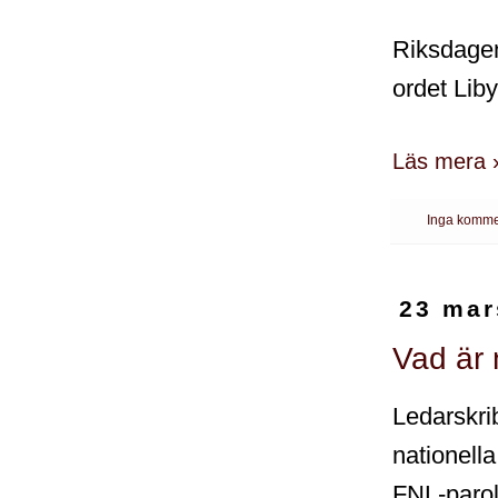
Riksdagen
ordet Lib
Läs mera 
Inga komme
23 mar
Vad är 
Ledarskri
nationel
FNL-paroll