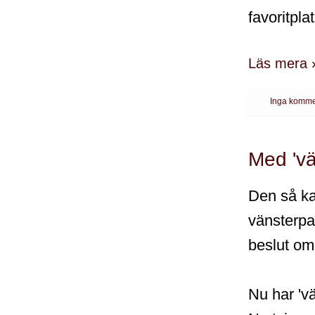
favoritpla
Läs mera 
Inga komme
Med 'vä
Den så ka
vänsterpar
beslut om 
Nu har 'vä