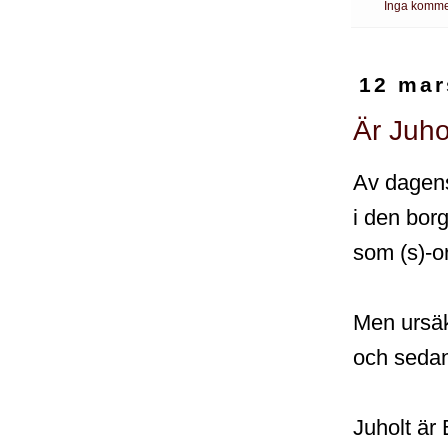
Inga komme
12 mar
Är Juho
Av dagens
i den bor
som (s)-or
Men ursäk
och sedan
Juholt är 