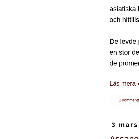
asiatiska
och hittil
De levde 
en stor d
de promen
Läs mera 
2 kommenta
3 mars
Assange