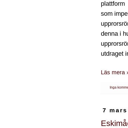
plattform
som imper
upprorsrör
denna i h
upprorsrör
utdraget i
Läs mera 
Inga komme
7 mars
Eskimåe