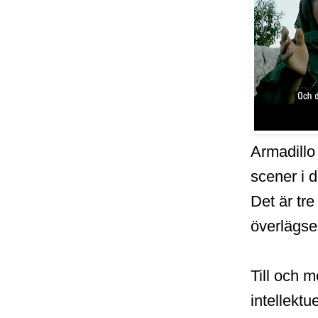
Armadillo
scener i 
Det är tr
överlägse
Till och 
intellekt