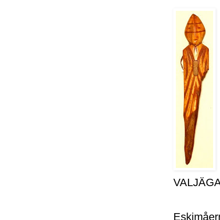
VALJÄG
Eskimåern