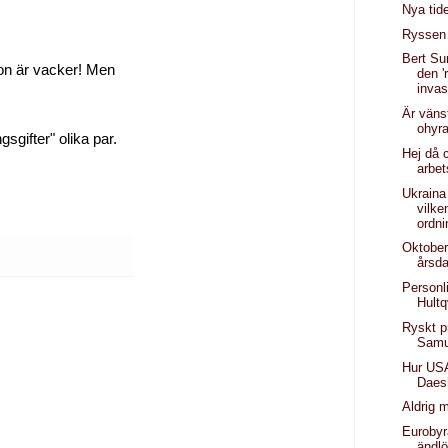
Nya tid
Ryssen
Bert Su
 hon är vacker! Men
den '
invas
Är väns
ohyr
gifter" olika par.
Hej då 
arbet
Ukraina 
vilke
ordn
Oktober
årsd
Personli
Hultq
Ryskt pr
Samu
Hur US
Daes
Aldrig m
Eurobyr
ändlö