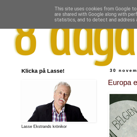
This site uses cookies from Google to 
are shared with Google along with per
statistics, and to detect and address 
Klicka på Lasse!
30 novem
Europa e
Lasse Ekstrands krönikor