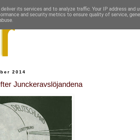
deliver its services and to analyze traffic. Your IP address and 
formance and security metrics to ensure quality of service, gen
abuse.
ber 2014
fter Junckeravslöjandena