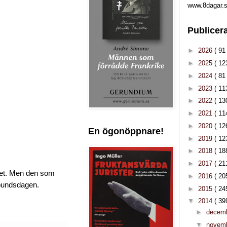
www.8dagar.s
Publicer
►
2026
( 91 
►
2025
( 12
►
2024
( 81 
►
2023
( 11
►
2022
( 13
►
2021
( 11
►
2020
( 12
En ögonöppnare!
►
2019
( 12
►
2018
( 18
►
2017
( 21
det. Men den som
►
2016
( 20
rbundsdagen.
►
2015
( 24
▼
2014
( 39
►
decem
▼
novem