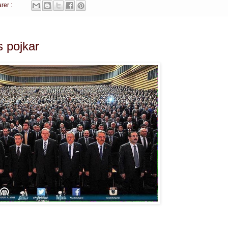
rer :
 pojkar