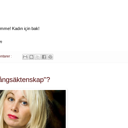
femme!
Kadın
için
bak!
en
ntarer :
tvångsäktenskap"?