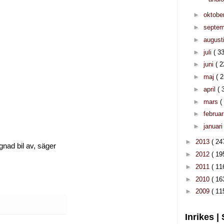
►
oktobe
►
septe
►
august
►
juli
( 33
►
juni
( 2
►
maj
( 2
►
april
( 
►
mars
(
►
februar
►
januar
►
2013
( 24
gnad bil av, säger
►
2012
( 19
►
2011
( 11
►
2010
( 16
►
2009
( 11
Inrikes |