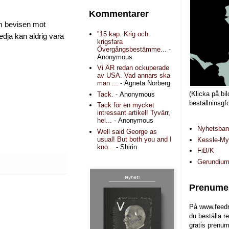
Kommentarer
m bevisen mot
"15 kap. Krig och
ja kan aldrig vara
krigsfara
Övergångsbestämme...
-
Anonymous
Vi ÄR redan ockuperade
av USA. Vad annars ska
man ...
- Agneta Norberg
(Klicka på bil
Tack.
- Anonymous
beställninsgf
Tack för en mycket
intressant artikel! Tyvärr,
hel...
- Anonymous
Nyhetsba
Well said George as
usual! But both you and I
Kessle-Myr
kno...
- Shirin
FiB/K
Gerundiu
Prenumer
På www.feedr
du beställa r
gratis prenum