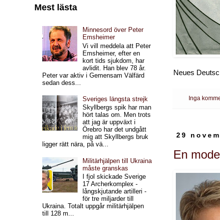
Mest lästa
Minnesord över Peter
Emsheimer
Vi vill meddela att Peter
Emsheimer, efter en
kort tids sjukdom, har
avlidit. Han blev 78 år.
Neues Deutsch
Peter var aktiv i Gemensam Välfärd
sedan dess...
Inga komme
Sveriges längsta strejk
Skyllbergs spik har man
hört talas om. Men trots
att jag är uppväxt i
Örebro har det undgått
29 novem
mig att Skyllbergs bruk
ligger rätt nära, på vä...
En moder
Militärhjälpen till Ukraina
måste granskas
I fjol skickade Sverige
17 Archerkomplex -
långskjutande artilleri -
för tre miljarder till
Ukraina. Totalt uppgår militärhjälpen
till 128 m...