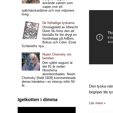
använde satiren som
vapen mot ett
självhärskardöme och mot miljoners
liveg...
De förhatliga tyskarna
Omslagsbild av Albrecht
Dürer Nu finns den att
beställa för lite drygt en
hundralapp på Adlbris,
Bokus och Cdon. Einar
Schlereths nya ...
Noam Chomsky om
bomben
Den sjätte augusti är
det 81 år sedan
Hiroshima
atombombades. Noam
Chomsky (född 1928) kommenterade
denna händelse i en intervju inför 50-
år...
Den tyska väns
begriper lite 
Igelkotten i dimma
Läs mera »