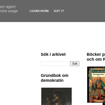
user-agent
erate usage
LEARN MORE
GOT IT
Sök i arkivet
Böcker p
och om 
Grundbok om
demokratin