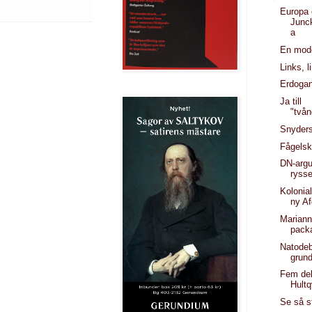
Europa 
Junc
a
En mode
Links, l
Erdogan
Ja till
"två
Snyders
Fågels
DN-arg
ryss
Kolonia
ny Af
Marian
pack
Natodeb
grund
Fem deb
Hultq
Se så st