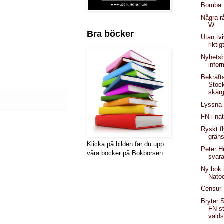
Bomba 
Några rå
W
Bra böcker
Utan tv
riktig
Nyhets
infor
Bekräft
Stoc
skär
Lyssna 
FN i nat
Ryskt fl
grän
Klicka på bilden får du upp
Peter H
våra böcker på Bokbörsen
svar
Ny bok 
Nato
Censur
Bryter 
FN-s
våld