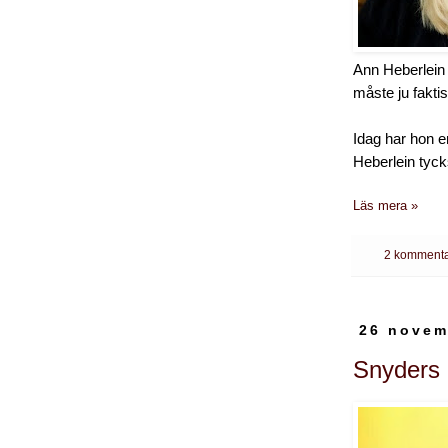
Ann Heberlein ä
måste ju fakti
Idag har hon e
Heberlein tyck
Läs mera »
2 kommenta
26 novem
Snyders 