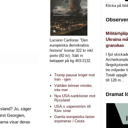
Klicka på bil
Observer
Militärhjälp
Ukraina må
Luciano Canforas "Den
granskas
europeiska demokratins
historia" kostar 322 kr inkl.
I fjol skicka
porto (82 kr). Sätt in
Archerkomple
beloppet på bg 403-2132.
långskjutande a
tre miljarder t
Totalt uppgår 
Trump pausar kriget mot
Iran - igen
till 128 m...
Världen brinner mindre,
inte mer
Dramat l
Nya USA-sanktioner mot
Ryssland
USA:s vapenström till
ssland? Jo, säger
Kiev sinar
rst Georgien,
Gamla europeiska laster
exponeras i Ceuta
arna visar deras