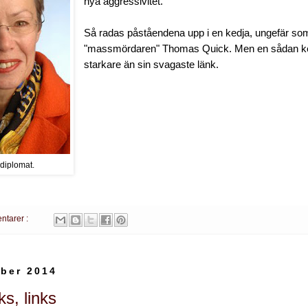
nya aggressivitet.
Så radas påståendena upp i en kedja, ungefär so
"massmördaren" Thomas Quick. Men en sådan ked
starkare än sin svagaste länk.
 diplomat.
ntarer :
ber 2014
ks, links