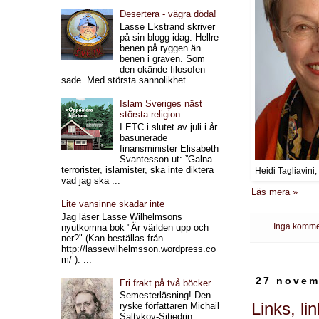
Desertera - vägra döda!
Lasse Ekstrand skriver
på sin blogg idag: Hellre
benen på ryggen än
benen i graven. Som
den okände filosofen
sade. Med största sannolikhet...
Islam Sveriges näst
största religion
I ETC i slutet av juli i år
basunerade
finansminister Elisabeth
Svantesson ut: ”Galna
terrorister, islamister, ska inte diktera
Heidi Tagliavini,
vad jag ska ...
Läs mera »
Lite vansinne skadar inte
Jag läser Lasse Wilhelmsons
Inga komme
nyutkomna bok "Är världen upp och
ner?" (Kan beställas från
http://lassewilhelmsson.wordpress.co
m/ ). ...
27 novem
Fri frakt på två böcker
Semesterläsning! Den
Links, lin
ryske författaren Michail
Saltykov-Sjtjedrin