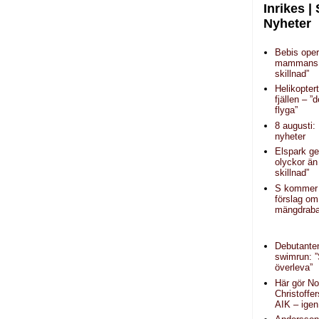
Inrikes |
Nyheter
Bebis oper
mammans 
skillnad”
Helikopter
fjällen – ”d
flyga”
8 augusti:
nyheter
Elspark ge
olyckor än
skillnad”
S kommer
förslag om
mängdraba
Debutanten
swimrun: 
överleva”
Här gör N
Christoffe
AIK – igen