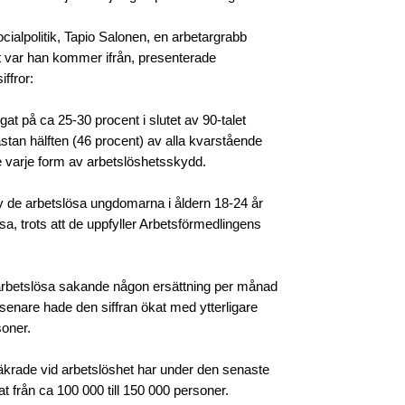
ocialpolitik, Tapio Salonen, en arbetargrabb
t var han kommer ifrån, presenterade
ffror:
egat på ca 25-30 procent i slutet av 90-talet
stan hälften (46 procent) av alla kvarstående
 varje form av arbetslöshetsskydd.
v de arbetslösa ungdomarna i åldern 18-24 år
sa, trots att de uppfyller Arbetsförmedlingens
arbetslösa sakande någon ersättning per månad
 senare hade den siffran ökat med ytterligare
soner.
säkrade vid arbetslöshet har under den senaste
at från ca 100 000 till 150 000 personer.