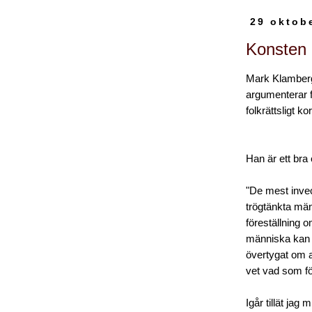
29 oktob
Konsten a
Mark Klamberg 
argumenterar f
folkrättsligt ko
Han är ett bra
"De mest invec
trögtänkta män
föreställning 
människa kan m
övertygat om a
vet vad som f
Igår tillät jag