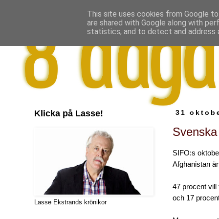
This site uses cookies from Google to 
are shared with Google along with per
statistics, and to detect and address 
Klicka på Lasse!
31 oktob
Svenska f
SIFO:s oktober
Afghanistan är
47 procent vill
och 17 procent
Lasse Ekstrands krönikor