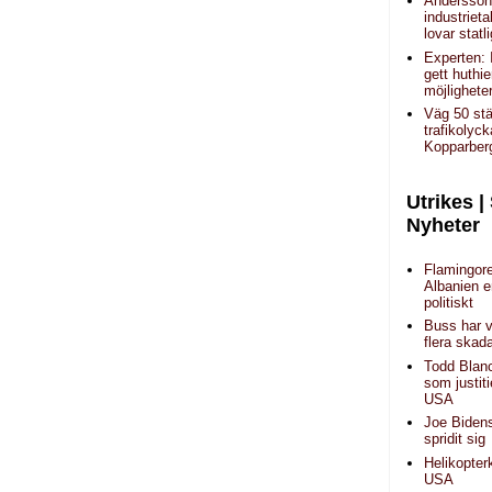
Andersson (
industrieta
lovar statl
Experten: 
gett huthi
möjlighete
Väg 50 stä
trafikolyc
Kopparber
Utrikes |
Nyheter
Flamingore
Albanien 
politiskt
Buss har v
flera skad
Todd Blan
som justiti
USA
Joe Biden
spridit sig
Helikopter
USA