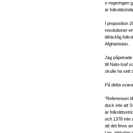
s-regeringen g
är folkrättstridi
I proposition 2
resolutioner en
tillräcklig folk
Afghanistan.
Jag påpekade 
till Nato-Isaf 
skulle ha sett
På detta svar
"Referensen til
dock inte att 
är folkrättsstr
och 1378 inte u
att det finns a
t.ex. inbjudan