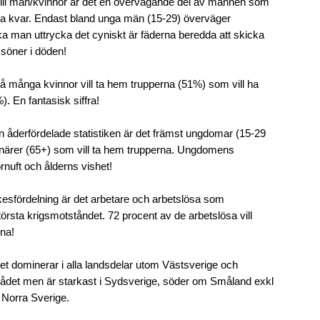
ill män/kvinnor är det en övervägande del av männen som
rna kvar. Endast bland unga män (15-29) överväger
a man uttrycka det cyniskt är fäderna beredda att skicka
 söner i döden!
å många kvinnor vill ta hem trupperna (51%) som vill ha
. En fantasisk siffra!
en åderfördelade statistiken är det främst ungdomar (15-29
onärer (65+) som vill ta hem trupperna. Ungdomens
rnuft och ålderns vishet!
rkesfördelning är det arbetare och arbetslösa som
törsta krigsmotståndet. 72 procent av de arbetslösa vill
na!
t dominerar i alla landsdelar utom Västsverige och
det men är starkast i Sydsverige, söder om Småland exkl
 Norra Sverige.