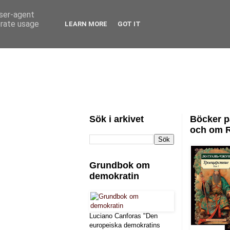
user-agent
erate usage
LEARN MORE
GOT IT
Sök i arkivet
Böcker p
och om 
Grundbok om
demokratin
Luciano Canforas "Den
europeiska demokratins