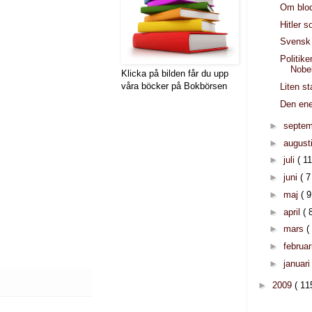
Om blo
Hitler 
Svensk 
Politik
Nobel
Klicka på bilden får du upp
våra böcker på Bokbörsen
Liten s
Den enes
►
septe
►
august
►
juli
( 11
►
juni
( 7
►
maj
( 9
►
april
( 
►
mars
(
►
februar
►
januar
►
2009
( 11