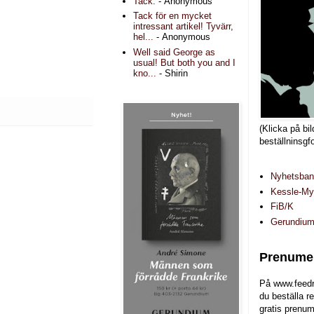
Tack.
- Anonymous
Tack för en mycket
intressant artikel! Tyvärr,
hel...
- Anonymous
Well said George as
usual! But both you and I
kno...
- Shirin
(Klicka på bil
beställninsgf
Nyhetsba
Kessle-Myr
FiB/K
Gerundiu
Prenumer
På www.feedr
du beställa r
gratis prenum