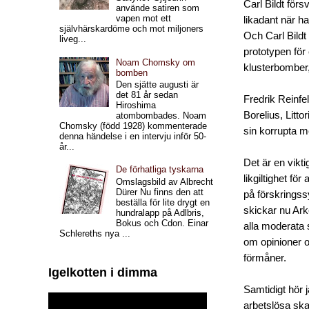
Carl Bildt förs
använde satiren som
vapen mot ett
likadant när h
självhärskardöme och mot miljoners
Och Carl Bildt 
liveg...
prototypen för 
Noam Chomsky om
klusterbomber, 
bomben
Den sjätte augusti är
det 81 år sedan
Fredrik Reinfel
Hiroshima
Borelius, Litto
atombombades. Noam
Chomsky (född 1928) kommenterade
sin korrupta m
denna händelse i en intervju inför 50-
år...
Det är en vikt
De förhatliga tyskarna
likgiltighet fö
Omslagsbild av Albrecht
Dürer Nu finns den att
på förskringss
beställa för lite drygt en
skickar nu Arke
hundralapp på Adlbris,
Bokus och Cdon. Einar
alla moderata 
Schlereths nya ...
om opinioner o
förmåner.
Igelkotten i dimma
Samtidigt hör 
arbetslösa ska