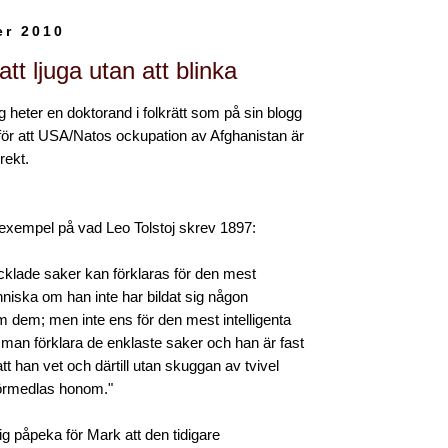
er 2010
tt ljuga utan att blinka
heter en doktorand i folkrätt som på sin blogg
ör att USA/Natos ockupation av Afghanistan är
rrekt.
 exempel på vad Leo Tolstoj skrev 1897:
klade saker kan förklaras för den mest
niska om han inte har bildat sig någon
om dem; men inte ens för den mest intelligenta
an förklara de enklaste saker och han är fast
tt han vet och därtill utan skuggan av tvivel
örmedlas honom."
 mig påpeka för Mark att den tidigare