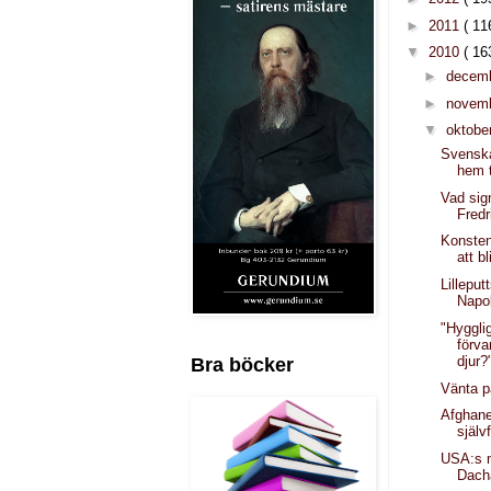
►
2011
( 11
▼
2010
( 16
►
decem
►
novem
▼
oktobe
Svenska 
hem 
Vad sig
Fredr
Konsten
att b
Lilleput
Napo
"Hyggli
förva
djur?
Bra böcker
Vänta p
Afghan
själv
USA:s 
Dach