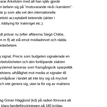
varar Arkelsten med att han själv gjorde
an befann sig på "motsvarande nivå i karriären".
är ju som alla vet den internationella
etiskt acceptabelt beteende (aktier i
lobbying för Irakkriget etc.)
dt prövar nu (efter affärerna Stegö Chilóe,
rin m fl) att stå emot mediadrevet och rädda
edarbetare.
ig signal. Precis som budgeten signalerade en
r arbetslösheten och den fortlöpande slakten
ystemet lanseras som framgångsrik sparpolitik
lstens uthållighet mot media ut signaler till
småpåvar i landet att inte bry sig så mycket
ch inte genera sig, utan ta för sig av maktens
jag Göran Hägglund (kd) på radion försvara att
 klara familjeförsörjningen på 180 kr/dag.