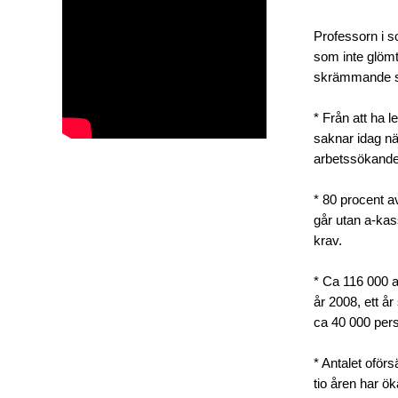
Professorn i s
som inte glöm
skrämmande si
* Från att ha l
saknar idag nä
arbetssökande
* 80 procent a
går utan a-kas
krav.
* Ca 116 000 
år 2008, ett år
ca 40 000 per
* Antalet oför
tio åren har ök