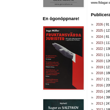
www.8dagar.s
Publicer
En ögonöppnare!
►
2026
( 91 
►
2025
( 12
►
2024
( 81 
►
2023
( 11
►
2022
( 13
►
2021
( 11
►
2020
( 12
►
2019
( 12
►
2018
( 18
►
2017
( 21
►
2016
( 20
►
2015
( 24
►
2014
( 39
►
2013
( 24
►
2012
( 19