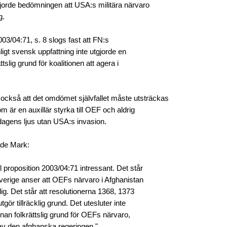
jorde bedömningen att USA:s militära närvaro
g.
003/04:71, s. 8 slogs fast att FN:s
ligt svensk uppfattning inte utgjorde en
rättslig grund för koalitionen att agera i
också att det omdömet självfallet måste utsträckas
som är en auxillär styrka till OEF och aldrig
 dagens ljus utan USA:s invasion.
ade Mark:
l proposition 2003/04:71 intressant. Det står
Sverige anser att OEFs närvaro i Afghanistan
idig. Det står att resolutionerna 1368, 1373
tgör tillräcklig grund. Det utesluter inte
nnan folkrättslig grund för OEFs närvaro,
 av den afghanska regeringen."