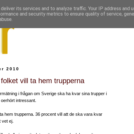
deliver its services and to analyze traffic. Your IP address and 
formance and security metrics to ensure quality of service, gen
abuse.
er 2010
olket vill ta hem trupperna
mätning i frågan om Sverige ska ha kvar sina trupper i
 oerhört intressant.
 ta hem trupperna. 36 procent vill att de ska vara kvar
 vet ej.