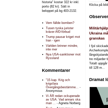
historia" kostar 322 kr inkl.
Klicka på bil
porto (82 kr). Sätt in
beloppet på bg 403-2132.
Observer
Vem fällde bomben?
Militärhjälp
Tusen tyska jurister
kräver AfD-förbud
Ukraina må
Trump pausar kriget mot
granskas
Iran - igen
Världen brinner mindre,
I fjol skicka
inte mer
Archerkomple
Nya USA-sanktioner mot
långskjutande a
Ryssland
tre miljarder t
Totalt uppgår 
till 128 m...
Kommentarer
Dramat l
"15 kap. Krig och
krigsfara
Övergångsbestämme...
-
Anonymous
Vi ÄR redan ockuperade
av USA. Vad annars ska
man ...
- Agneta Norberg