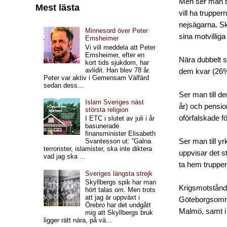
Men ser man t
Mest lästa
vill ha truppe
nejsägarna. Sk
Minnesord över Peter
sina motvilliga
Emsheimer
Vi vill meddela att Peter
Emsheimer, efter en
Nära dubbelt s
kort tids sjukdom, har
avlidit. Han blev 78 år.
dem kvar (26%)
Peter var aktiv i Gemensam Välfärd
sedan dess...
Ser man till d
Islam Sveriges näst
år) och pensi
största religion
oförfalskade fö
I ETC i slutet av juli i år
basunerade
finansminister Elisabeth
Ser man till y
Svantesson ut: ”Galna
terrorister, islamister, ska inte diktera
uppvisar det s
vad jag ska ...
ta hem trupper
Sveriges längsta strejk
Skyllbergs spik har man
Krigsmotstånde
hört talas om. Men trots
att jag är uppväxt i
Göteborgsområ
Örebro har det undgått
Malmö, samt i
mig att Skyllbergs bruk
ligger rätt nära, på vä...