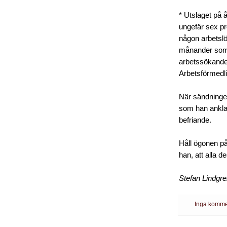
* Utslaget på å
ungefär sex pr
någon arbetslö
månander som 
arbetssökande -
Arbetsförmedli
När sändningen
som han anklaga
befriande.
Håll ögonen på
han, att alla d
Stefan Lindgr
Inga komme