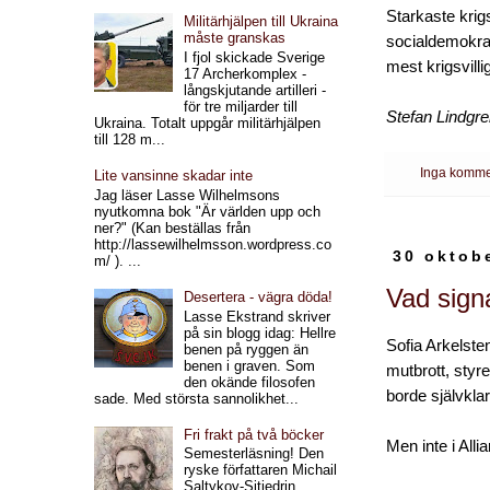
Starkaste krigs
Militärhjälpen till Ukraina
måste granskas
socialdemokrat
I fjol skickade Sverige
mest krigsvilli
17 Archerkomplex -
långskjutande artilleri -
för tre miljarder till
Stefan Lindgr
Ukraina. Totalt uppgår militärhjälpen
till 128 m...
Inga komme
Lite vansinne skadar inte
Jag läser Lasse Wilhelmsons
nyutkomna bok "Är världen upp och
ner?" (Kan beställas från
http://lassewilhelmsson.wordpress.co
30 oktob
m/ ). ...
Vad sign
Desertera - vägra döda!
Lasse Ekstrand skriver
på sin blogg idag: Hellre
Sofia Arkelste
benen på ryggen än
benen i graven. Som
mutbrott, styr
den okände filosofen
borde självklart
sade. Med största sannolikhet...
Fri frakt på två böcker
Men inte i All
Semesterläsning! Den
ryske författaren Michail
Saltykov-Sjtjedrin