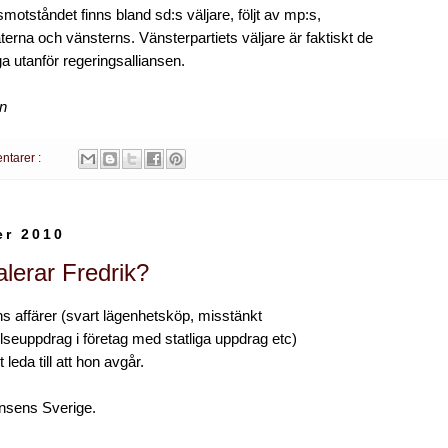
motståndet finns bland sd:s väljare, följt av mp:s,
erna och vänsterns. Vänsterpartiets väljare är faktiskt de
ga utanför regeringsalliansen.
en
ntarer :
er 2010
alerar Fredrik?
ns affärer (svart lägenhetsköp, misstänkt
elseuppdrag i företag med statliga uppdrag etc)
 leda till att hon avgår.
iansens Sverige.