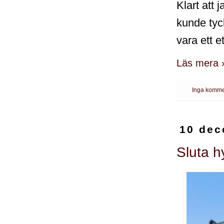
Klart att 
kunde tyck
vara ett e
Läs mera 
Inga komme
10 dec
Sluta h