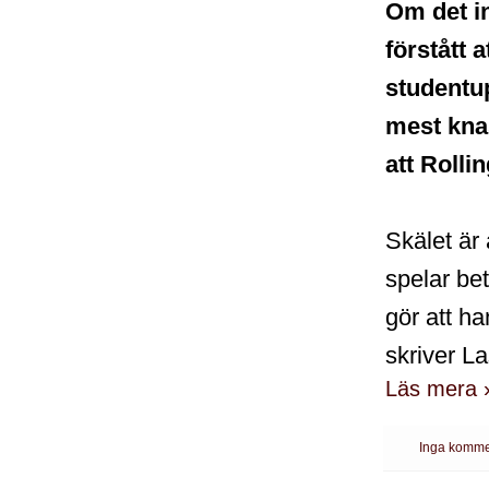
Om det in
förstått a
studentup
mest knas
att Rolli
Skälet är 
spelar bet
gör att ha
skriver L
Läs mera 
Inga komme