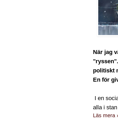
När jag v
"ryssen".
politisk
En för gi
I en soci
alla i sta
Läs mera 