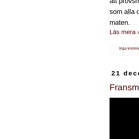
att provs
som alla d
maten.
Läs mera 
Inga komme
21 dec
Fransm