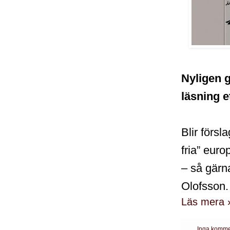
Nyligen g
läsning e
Blir försl
fria” eur
– så gärn
Olofsson.
Läs mera 
Inga komme