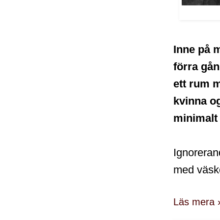
Inne på m
förra gå
ett rum m
kvinna og
minimalt 
Ignoreran
med väsko
Läs mera 