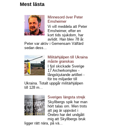
Mest lästa
Minnesord över Peter
Emsheimer
Vi vill meddela att Peter
Emsheimer, efter en
kort tids sjukdom, har
avlidit. Han blev 78 år.
Peter var aktiv i Gemensam Välfärd
sedan dess...
Militärhjälpen till Ukraina
måste granskas
I fjol skickade Sverige
17 Archerkomplex -
långskjutande artilleri -
för tre miljarder till
Ukraina. Totalt uppgår militärhjälpen
till 128 m...
Sveriges längsta strejk
Skyllbergs spik har man
hört talas om. Men trots
att jag är uppväxt i
Örebro har det undgått
mig att Skyllbergs bruk
ligger rätt nära, på vä...