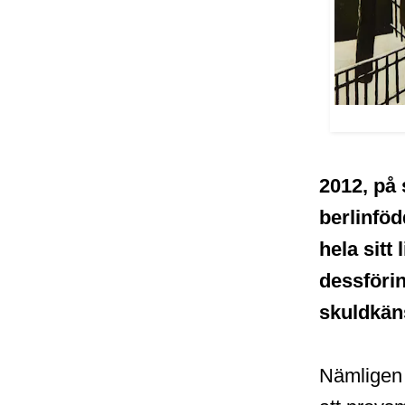
2012, på 
berlinföd
hela sitt 
dessföri
skuldkäns
Nämligen 