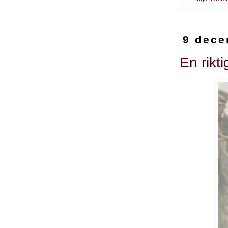
9 dece
En rikti