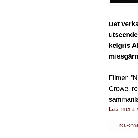
Det verka
utseende
kelgris 
missgärn
Filmen ”N
Crowe, rej
sammanlag
Läs mera 
Inga komme