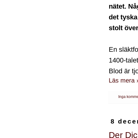
nätet. N
det tyska
stolt över
En släktfo
1400-tale
Blod är tj
Läs mera 
Inga komme
8 dece
Der Di