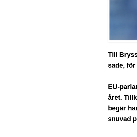
Till Brys
sade, för
EU-parla
året. Til
begär han
snuvad p