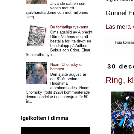
använde satiren som
vapen mot ett
Gunnel En
självhärskardöme och mot miljoners
liveg...
Läs mera 
De förhatliga tyskarna
Omslagsbild av Albrecht
Dürer Nu finns den att
beställa för lite drygt en
Inga komme
hundralapp på Adlbris,
Bokus och Cdon. Einar
Schlereths nya ...
Noam Chomsky om
30 dec
bomben
Den sjätte augusti är
Ring, kl
det 81 år sedan
Hiroshima
atombombades. Noam
Chomsky (född 1928) kommenterade
denna händelse i en intervju inför 50-
år...
Igelkotten i dimma