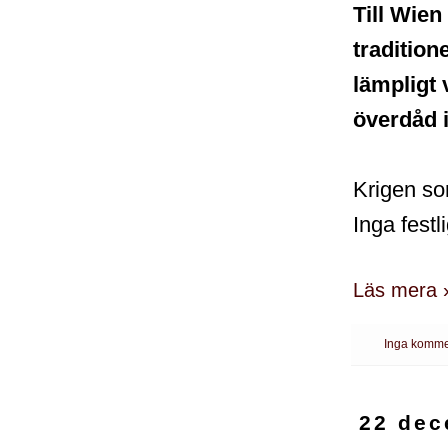
Till Wien
tradition
lämpligt 
överdåd ik
Krigen som
Inga festl
Läs mera 
Inga komme
22 dec