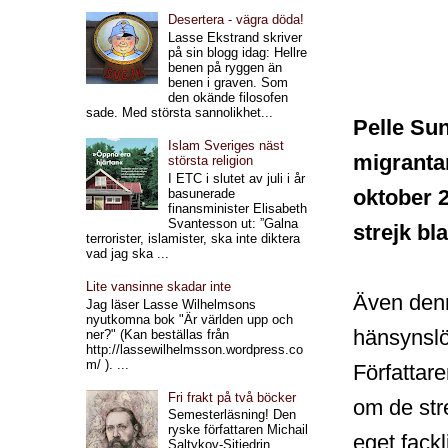
Desertera - vägra döda!
Lasse Ekstrand skriver
på sin blogg idag: Hellre
benen på ryggen än
benen i graven. Som
den okände filosofen
sade. Med största sannolikhet...
Pelle Sun
Islam Sveriges näst
migranta
största religion
I ETC i slutet av juli i år
oktober 
basunerade
finansminister Elisabeth
Svantesson ut: ”Galna
strejk bl
terrorister, islamister, ska inte diktera
vad jag ska ...
Lite vansinne skadar inte
Även denn
Jag läser Lasse Wilhelmsons
nyutkomna bok "Är världen upp och
hänsynslö
ner?" (Kan beställas från
http://lassewilhelmsson.wordpress.co
m/ ). ...
Författar
Fri frakt på två böcker
om de str
Semesterläsning! Den
ryske författaren Michail
eget fackl
Saltykov-Sjtjedrin