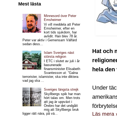
Mest lästa
Minnesord över Peter
Emsheimer
Vi vill meddela att Peter
Emsheimer, efter en
kort tids sjukdom, har
avlidit. Han blev 78 år.
Peter var aktiv i Gemensam Välfärd
sedan dess...
Hat och 
Islam Sveriges näst
största religion
religione
I ETC i slutet av juli i år
basunerade
hela den 
finansminister Elisabeth
Svantesson ut: ”Galna
terrorister, islamister, ska inte diktera
vad jag ska ...
Under täc
Sveriges längsta strejk
Skyllbergs spik har man
amerikans
hört talas om. Men trots
att jag är uppväxt i
förbrytelse
Örebro har det undgått
mig att Skyllbergs bruk
Läs mera 
ligger rätt nära, på vä...