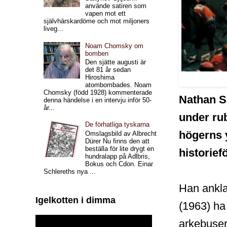
använde satiren som
vapen mot ett
självhärskardöme och mot miljoners
liveg...
Noam Chomsky om
bomben
Den sjätte augusti är
det 81 år sedan
Hiroshima
atombombades. Noam
Chomsky (född 1928) kommenterade
Nathan Sa
denna händelse i en intervju inför 50-
år...
under ru
De förhatliga tyskarna
högerns 
Omslagsbild av Albrecht
Dürer Nu finns den att
beställa för lite drygt en
historief
hundralapp på Adlbris,
Bokus och Cdon. Einar
Schlereths nya ...
Han ankla
Igelkotten i dimma
(1963) ha 
arkebusera