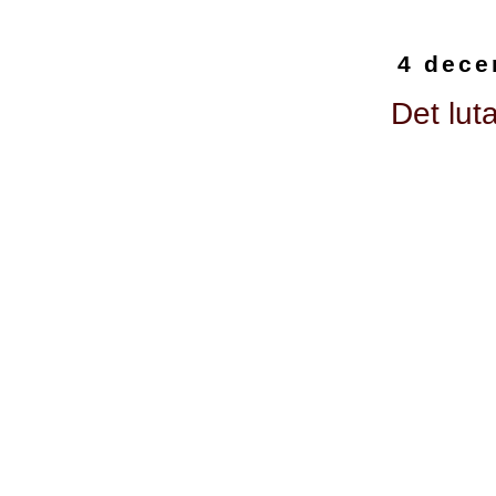
4 dece
Det lut