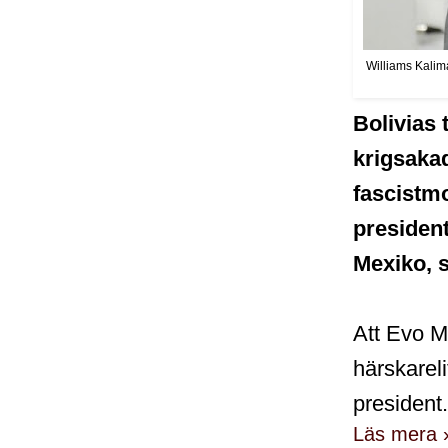
Williams Kalim
Bolivias
krigsaka
fascistm
presiden
Mexiko, s
Att Evo Mo
härskarel
president.
Läs mera 