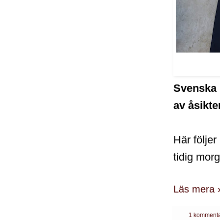
Svenska m
av åsikte
Här följe
tidig morg
Läs mera 
1 kommenta