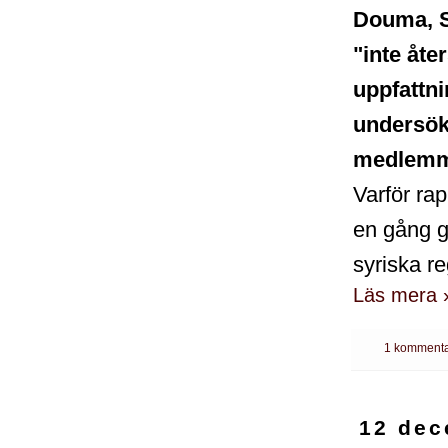
Douma, S
"inte åte
uppfattn
undersök
medlemm
Varför ra
en gång g
syriska r
Läs mera 
1 kommenta
12 dec