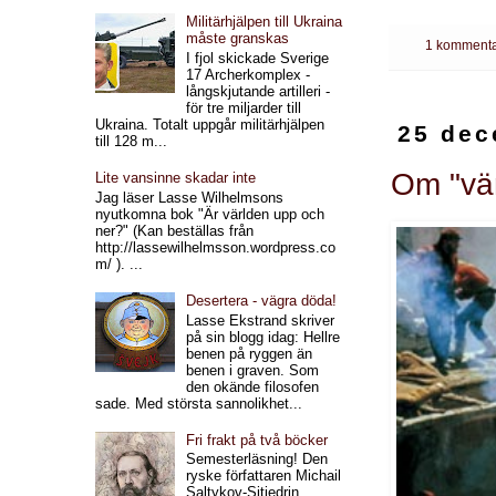
Militärhjälpen till Ukraina
måste granskas
1 kommenta
I fjol skickade Sverige
17 Archerkomplex -
långskjutande artilleri -
för tre miljarder till
Ukraina. Totalt uppgår militärhjälpen
25 dec
till 128 m...
Om "vän
Lite vansinne skadar inte
Jag läser Lasse Wilhelmsons
nyutkomna bok "Är världen upp och
ner?" (Kan beställas från
http://lassewilhelmsson.wordpress.co
m/ ). ...
Desertera - vägra döda!
Lasse Ekstrand skriver
på sin blogg idag: Hellre
benen på ryggen än
benen i graven. Som
den okände filosofen
sade. Med största sannolikhet...
Fri frakt på två böcker
Semesterläsning! Den
ryske författaren Michail
Saltykov-Sjtjedrin