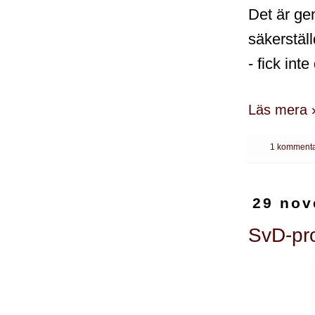
Det är gen
säkerstäl
- fick inte
Läs mera 
1 kommenta
29 nov
SvD-pr