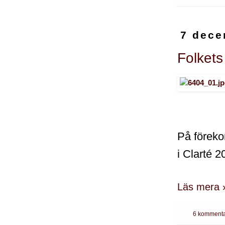
7 dece
Folkets
På föreko
i Clarté 2
Läs mera 
6 kommenta