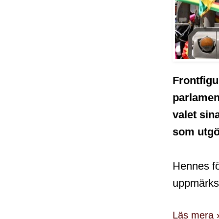
Frontfigu
parlament
valet sin
som utgö
Hennes fö
uppmärksa
Läs mera 