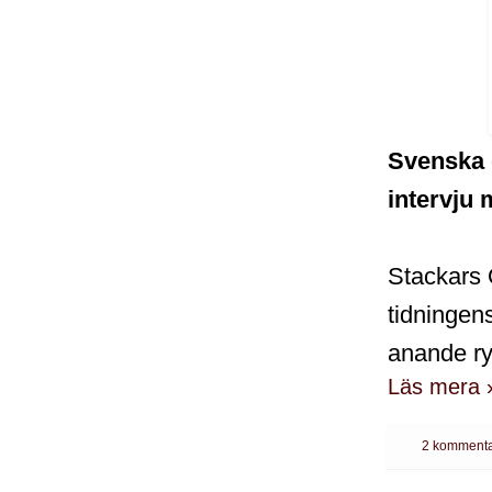
Svenska d
intervju 
Stackars O
tidningens
anande ry
Läs mera 
2 kommenta