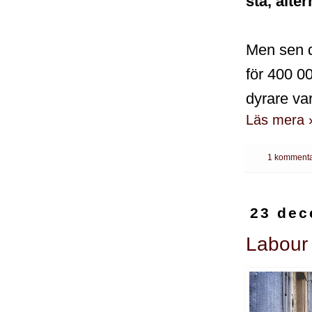
stå, alter
Men sen d
för 400 00
dyrare va
Läs mera 
1 kommenta
23 dec
Labour 