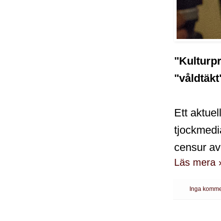
"Kulturpr
"våldtäkt
Ett aktue
tjockmedi
censur av
Läs mera 
Inga komme