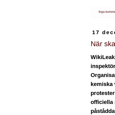
Inga komme
17 dec
När ska
WikiLeaks
inspektö
Organisa
kemiska v
proteste
officiell
påstådda