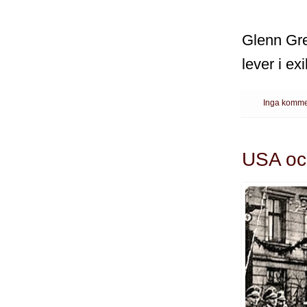
Glenn Gre
lever i exi
Inga komme
USA oc