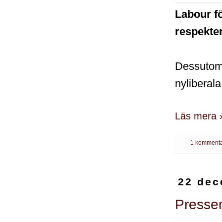
Labour för
respekte
Dessutom 
nyliberala
Läs mera 
1 kommenta
22 dec
Pressen