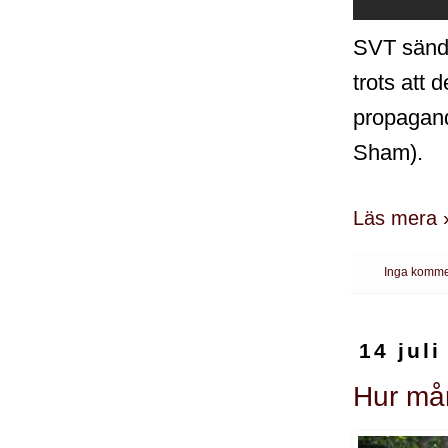
SVT sände
trots att 
propagand
Sham).
Läs mera 
Inga komme
14 juli
Hur må