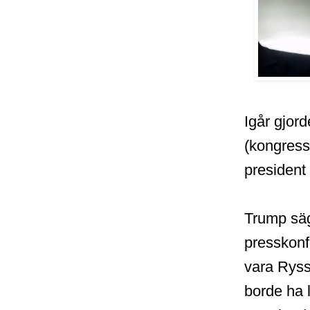
Igår gjord
(kongress
president 
Trump säg
presskonfe
vara Ryss
borde ha l