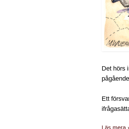
Det hörs 
pågående 
Ett försva
ifrågasätt
Läs mera 