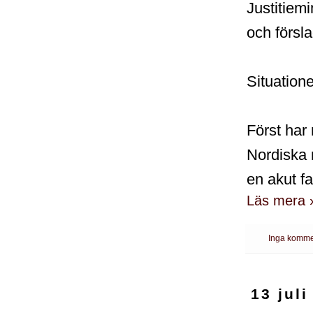
Justitiem
och försla
Situation
Först har
Nordiska m
en akut f
Läs mera 
Inga komme
13 juli