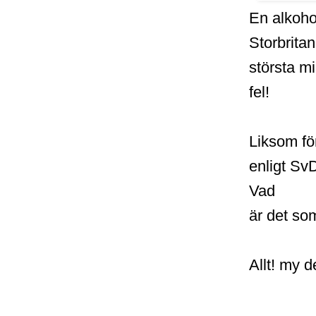
En alkohol
Storbrita
största mi
fel!
Liksom fö
enligt Sv
Vad
är det som
Allt! my 