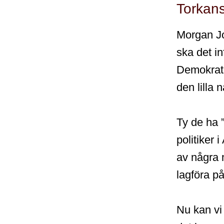
Torkans
Morgan J
ska det in
Demokrati
den lilla
Ty de ha ”
politiker 
av några m
lagföra på
Nu kan vi