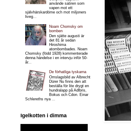
använde satiren som
vapen mot ett
självhärskardöme och mot miljoners
liveg...
Noam Chomsky om
bomben
Den sjätte augusti är
det 81 år sedan
Hiroshima
atombombades. Noam
Chomsky (född 1928) kommenterade
denna händelse i en intervju inför 50-
år...
De förhatliga tyskarna
Omslagsbild av Albrecht
Dürer Nu finns den att
beställa för lite drygt en
hundralapp på Adlbris,
Bokus och Cdon. Einar
Schlereths nya ...
Igelkotten i dimma