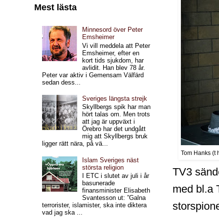
Mest lästa
Minnesord över Peter
Emsheimer
Vi vill meddela att Peter
Emsheimer, efter en
kort tids sjukdom, har
avlidit. Han blev 78 år.
Peter var aktiv i Gemensam Välfärd
sedan dess...
Sveriges längsta strejk
Skyllbergs spik har man
hört talas om. Men trots
att jag är uppväxt i
Örebro har det undgått
mig att Skyllbergs bruk
ligger rätt nära, på vä...
Tom Hanks (t 
Islam Sveriges näst
största religion
TV3 sände
I ETC i slutet av juli i år
basunerade
med bl.a 
finansminister Elisabeth
Svantesson ut: ”Galna
storspione
terrorister, islamister, ska inte diktera
vad jag ska ...