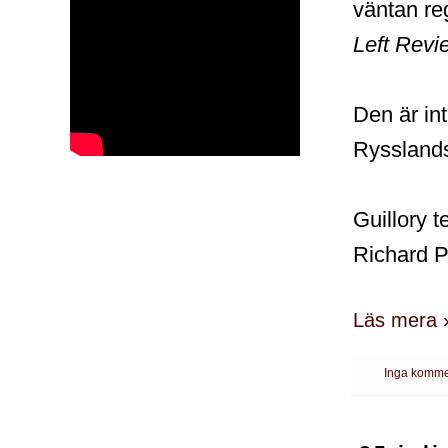
väntan re
Left Revi
Den är in
Ryssland
Guillory t
Richard P
Läs mera 
Inga komme