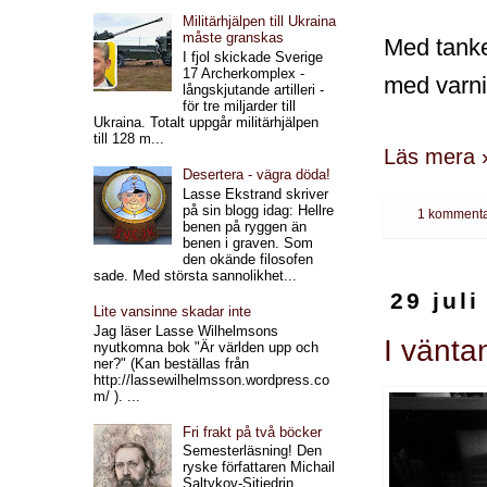
Militärhjälpen till Ukraina
måste granskas
Med tanke
I fjol skickade Sverige
17 Archerkomplex -
med varni
långskjutande artilleri -
för tre miljarder till
Ukraina. Totalt uppgår militärhjälpen
till 128 m...
Läs mera 
Desertera - vägra döda!
Lasse Ekstrand skriver
på sin blogg idag: Hellre
1 kommenta
benen på ryggen än
benen i graven. Som
den okände filosofen
sade. Med största sannolikhet...
29 juli
Lite vansinne skadar inte
Jag läser Lasse Wilhelmsons
I vänta
nyutkomna bok "Är världen upp och
ner?" (Kan beställas från
http://lassewilhelmsson.wordpress.co
m/ ). ...
Fri frakt på två böcker
Semesterläsning! Den
ryske författaren Michail
Saltykov-Sjtjedrin