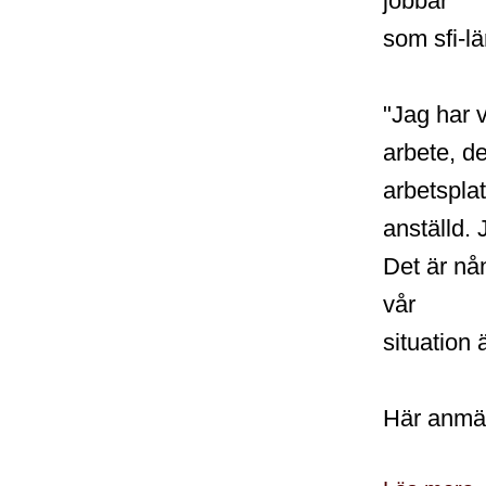
jobbar
som sfi-lä
"Jag har v
arbete, d
arbetsplat
anställd. 
Det är nå
vår
situatio
Här anmäl