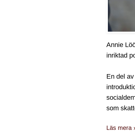
Annie Lööf
inriktad po
En del av
introdukt
socialde
som skatt
Läs mera 