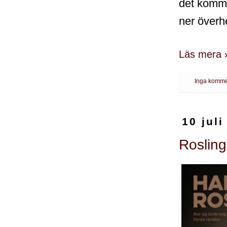
det komme
ner överh
Läs mera 
Inga komme
10 juli
Roslin