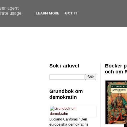
user-agent
erate usage
LEARN MORE
GOT IT
Sök i arkivet
Böcker p
och om 
Grundbok om
demokratin
Luciano Canforas "Den
europeiska demokratins