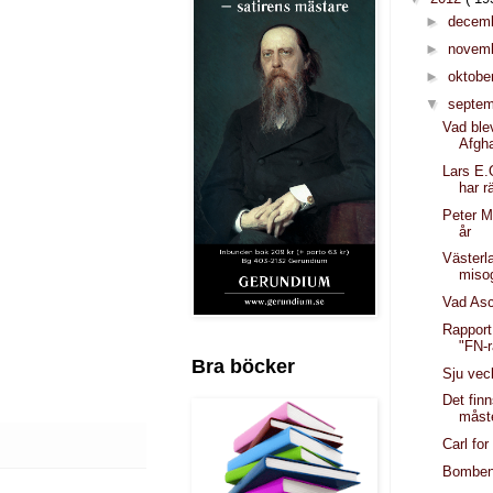
►
decem
►
novem
►
oktobe
▼
septe
Vad blev
Afgh
Lars E
har r
Peter M
år
Västerl
miso
Vad As
Rapport
"FN-r
Bra böcker
Sju vec
Det finn
måste
Carl for
Bomben