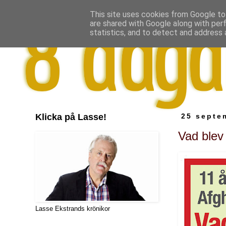
This site uses cookies from Google to 
are shared with Google along with per
statistics, and to detect and address 
Klicka på Lasse!
25 septe
Vad blev 
Lasse Ekstrands krönikor