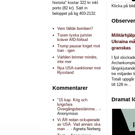
historia" kostar 322 kr inkl.
Klicka på bil
porto (82 kr). Sätt in
beloppet på bg 403-2132.
Observer
Vem fällde bomben?
Militärhjälp
Tusen tyska jurister
kräver AfD-förbud
Ukraina må
Trump pausar kriget mot
granskas
Iran - igen
Världen brinner mindre,
I fjol skicka
inte mer
Archerkomple
Nya USA-sanktioner mot
långskjutande a
Ryssland
tre miljarder t
Totalt uppgår 
till 128 m...
Kommentarer
Dramat l
"15 kap. Krig och
krigsfara
Övergångsbestämme...
-
Anonymous
Vi ÄR redan ockuperade
av USA. Vad annars ska
man ...
- Agneta Norberg