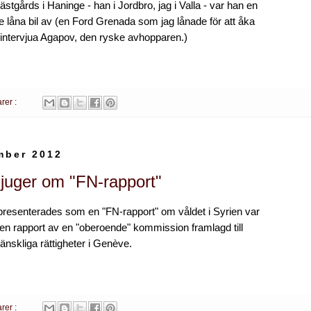
stgårds i Haninge - han i Jordbro, jag i Valla - var han en
låna bil av (en Ford Grenada som jag lånade för att åka
h intervjua Agapov, den ryske avhopparen.)
rer :
mber 2012
ljuger om "FN-rapport"
presenterades som en "FN-rapport" om våldet i Syrien var
t en rapport av en "oberoende" kommission framlagd till
änskliga rättigheter i Genève.
rer :