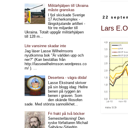
Militärhjälpen till Ukraina
måste granskas
I fjol skickade Sverige
22 septe
17 Archerkomplex -
långskjutande artilleri -
Lars E.O
för tre miljarder till
Ukraina. Totalt uppgår militärhjälpen
till 128 m...
Lite vansinne skadar inte
Jag läser Lasse Wilhelmsons
nyutkomna bok "Är världen upp och
ner?" (Kan beställas från
http://lassewilhelmsson.wordpress.co
m/ ). ...
Desertera - vägra döda!
Lasse Ekstrand skriver
på sin blogg idag: Hellre
benen på ryggen än
benen i graven. Som
den okände filosofen
sade. Med största sannolikhet...
Fri frakt på två böcker
Semesterläsning! Den
ryske författaren Michail
Saltykov-Sjtjedrin