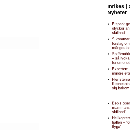
Inrikes |
Nyheter
Elspark ge
olyckor än
skillnad”
S kommer
förslag om
mängdraba
Solförmörk
– så lycka
fenomenet
Experten: 
mindre eft
Fler stenr
Kebnekais
sig bakom 
Bebis oper
mammans 
skillnad”
Helikopter
fjällen – ”d
flyga”