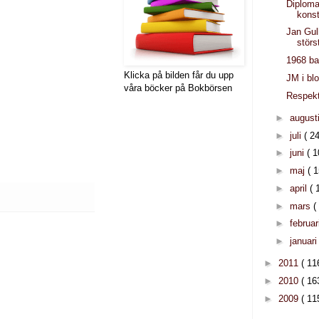
Diploma
kons
Jan Gull
störs
1968 ba
Klicka på bilden får du upp
JM i bl
våra böcker på Bokbörsen
Respekt
►
august
►
juli
( 24
►
juni
( 1
►
maj
( 1
►
april
( 
►
mars
(
►
februar
►
januar
►
2011
( 11
►
2010
( 16
►
2009
( 11