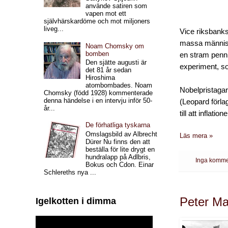
använde satiren som
vapen mot ett
självhärskardöme och mot miljoners
liveg...
Vice riksbanks
massa människo
Noam Chomsky om
bomben
en stram penni
Den sjätte augusti är
experiment, so
det 81 år sedan
Hiroshima
atombombades. Noam
Nobelpristagar
Chomsky (född 1928) kommenterade
denna händelse i en intervju inför 50-
(Leopard förla
år...
till att inflat
De förhatliga tyskarna
Omslagsbild av Albrecht
Läs mera »
Dürer Nu finns den att
beställa för lite drygt en
hundralapp på Adlbris,
Inga komme
Bokus och Cdon. Einar
Schlereths nya ...
Peter Ma
Igelkotten i dimma