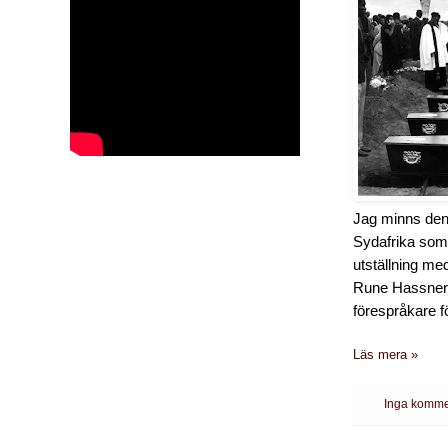
Jag minns den 
Sydafrika som
utställning me
Rune Hassner f
förespråkare f
Läs mera »
Inga komme