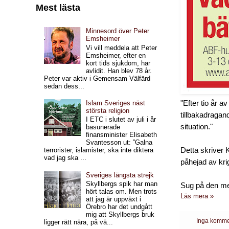
Mest lästa
Minnesord över Peter
Emsheimer
Vi vill meddela att Peter
Emsheimer, efter en
kort tids sjukdom, har
avlidit. Han blev 78 år.
Peter var aktiv i Gemensam Välfärd
sedan dess...
"Efter tio år a
Islam Sveriges näst
största religion
tillbakadragan
I ETC i slutet av juli i år
situation."
basunerade
finansminister Elisabeth
Svantesson ut: ”Galna
Detta skriver 
terrorister, islamister, ska inte diktera
vad jag ska ...
påhejad av kr
Sveriges längsta strejk
Skyllbergs spik har man
Sug på den me
hört talas om. Men trots
Läs mera »
att jag är uppväxt i
Örebro har det undgått
mig att Skyllbergs bruk
Inga komme
ligger rätt nära, på vä...