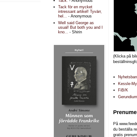
Tack.
- Anonymous
Tack för en mycket
intressant artikel! Tyvärr,
hel...
- Anonymous
Well said George as
usual! But both you and I
kno...
- Shirin
(Klicka på bil
beställninsgf
Nyhetsba
Kessle-Myr
FiB/K
Gerundiu
Prenumer
På www.feedr
du beställa r
gratis prenum