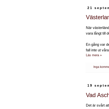
21 septe
Västerla
När västerländ
vara långt till
En gång var de
fall inte ut vår
Läs mera »
Inga komme
19 septe
Vad Asc
Det är svårt at