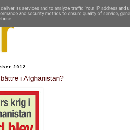
deliver its services and to analyze traffic. Your IP address and 
formance and security metrics to ensure quality of service, gen
abuse.
mber 2012
bättre i Afghanistan?