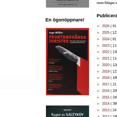
www.8dagar.s
Publicer
En ögonöppnare!
►
2026
( 91 
►
2025
( 12
►
2024
( 81 
►
2023
( 11
►
2022
( 13
►
2021
( 11
►
2020
( 12
►
2019
( 12
►
2018
( 18
►
2017
( 21
►
2016
( 20
►
2015
( 24
►
2014
( 39
►
2013
( 24
▼
2012
( 19