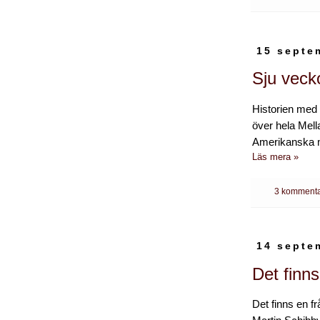
15 septe
Sju veck
Historien med 
över hela Mell
Amerikanska me
Läs mera »
3 kommenta
14 septe
Det finns
Det finns en fr