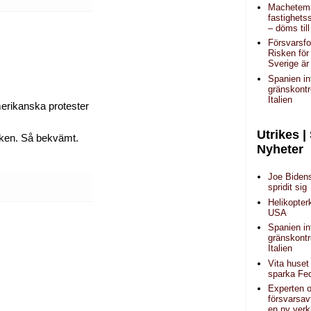
Machetem
fastighets
– döms til
Försvarsfo
Risken för
Sverige är
Spanien in
gränskontr
Italien
merikanska protester
Utrikes |
ocken. Så bekvämt.
Nyheter
Joe Biden
spridit sig
Helikopter
USA
Spanien in
gränskontr
Italien
Vita huset
sparka Fe
Experten 
försvarsav
en ny verk