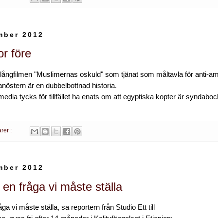
mber 2012
or före
långfilmen "Muslimernas oskuld" som tjänat som måltavla för anti-a
anöstern är en dubbelbottnad historia.
dia tycks för tillfället ha enats om att egyptiska kopter är syndab
rer :
mber 2012
 en fråga vi måste ställa
åga vi måste ställa, sa reportern från Studio Ett till