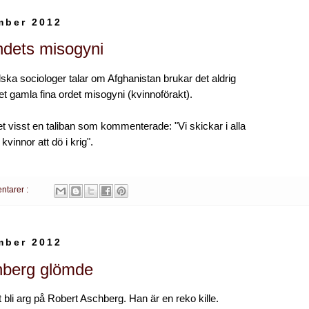
mber 2012
ndets misogyni
ska sociologer talar om Afghanistan brukar det aldrig
 det gamla fina ordet misogyni (kvinnoförakt).
t visst en taliban som kommenterade: "Vi skickar i alla
a kvinnor att dö i krig".
ntarer :
mber 2012
hberg glömde
t bli arg på Robert Aschberg. Han är en reko kille.