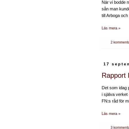
När vi bodde nä
sån man kunde 
till Arboga oc
Läs mera »
2 kommenta
17 septe
Rapport 
Det som idag 
i själva verke
FN:s råd för m
Läs mera »
3 kommenta