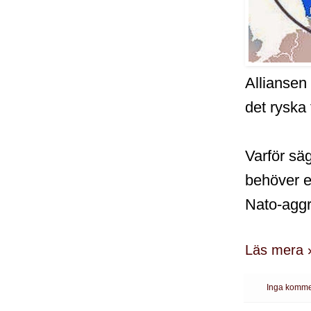
Alliansen 
det ryska
Varför sä
behöver et
Nato-aggr
Läs mera 
Inga komme