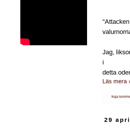
"Attacken 
valurnorn
Jag, liks
i
detta ode
Läs mera 
Inga komme
29 apr