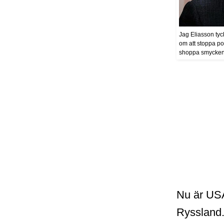
Jag Eliasson tyck
om att stoppa poli
shoppa smycken 
Nu är USA
Ryssland.