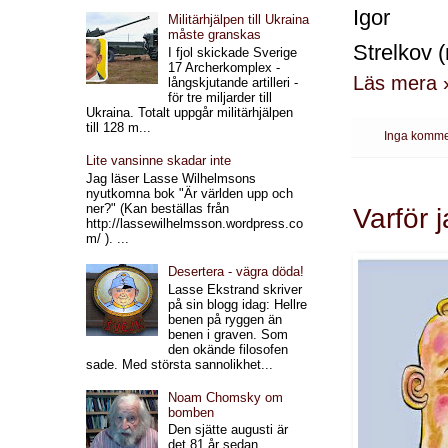
Igor
Militärhjälpen till Ukraina
måste granskas
Strelkov 
I fjol skickade Sverige
17 Archerkomplex -
Läs mera 
långskjutande artilleri -
för tre miljarder till
Ukraina. Totalt uppgår militärhjälpen
till 128 m...
Inga komme
Lite vansinne skadar inte
Jag läser Lasse Wilhelmsons
nyutkomna bok "Är världen upp och
ner?" (Kan beställas från
Varför 
http://lassewilhelmsson.wordpress.co
m/ ). ...
Desertera - vägra döda!
Lasse Ekstrand skriver
på sin blogg idag: Hellre
benen på ryggen än
benen i graven. Som
den okände filosofen
sade. Med största sannolikhet...
Noam Chomsky om
bomben
Den sjätte augusti är
det 81 år sedan