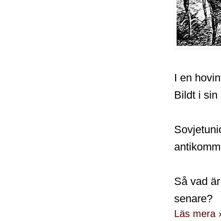
I en hovin
Bildt i si
Sovjetuni
antikommu
Så vad är
senare?
Läs mera 