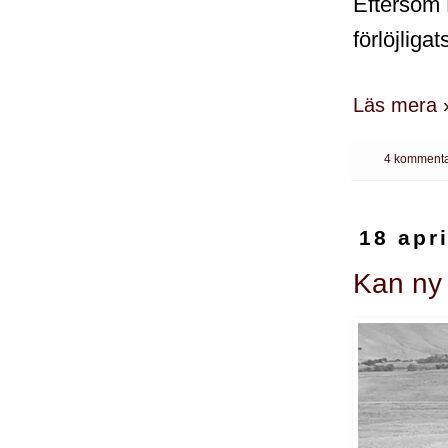
Eftersom 
förlöjliga
Läs mera 
4 kommenta
18 apr
Kan ny 