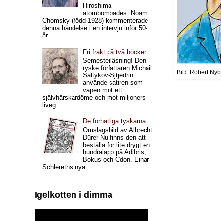
Hiroshima
atombombades. Noam
Chomsky (född 1928) kommenterade
denna händelse i en intervju inför 50-
år...
Fri frakt på två böcker
Semesterläsning! Den
ryske författaren Michail
Bild: Robert Nyb
Saltykov-Sjtjedrin
använde satiren som
vapen mot ett
självhärskardöme och mot miljoners
liveg...
De förhatliga tyskarna
Omslagsbild av Albrecht
Dürer Nu finns den att
beställa för lite drygt en
hundralapp på Adlbris,
Bokus och Cdon. Einar
Schlereths nya ...
Igelkotten i dimma