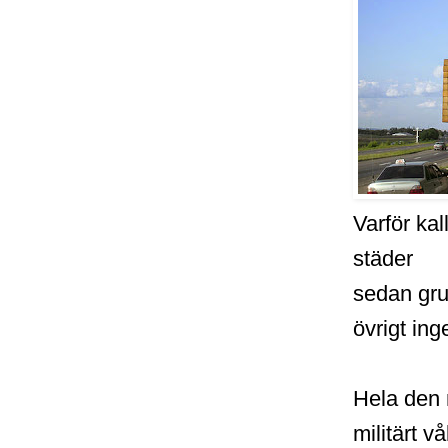
Varför ka
städer
sedan gru
övrigt ing
Hela den 
militärt v