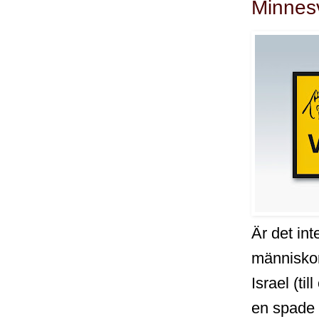
Minnesv
Är det int
människorn
Israel (t
en spade -