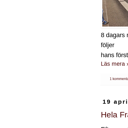
8 dagars 
följer
hans först
Läs mera 
1 kommenta
19 apr
Hela F