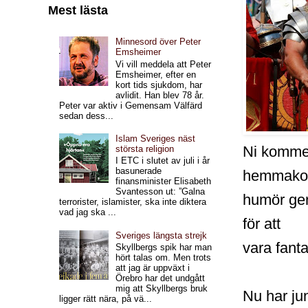
Mest lästa
Minnesord över Peter
Emsheimer
Vi vill meddela att Peter
Emsheimer, efter en
kort tids sjukdom, har
avlidit. Han blev 78 år.
Peter var aktiv i Gemensam Välfärd
sedan dess...
Islam Sveriges näst
Ni komme
största religion
I ETC i slutet av juli i år
basunerade
hemmakon
finansminister Elisabeth
Svantesson ut: ”Galna
humör gen
terrorister, islamister, ska inte diktera
vad jag ska ...
för att
Sveriges längsta strejk
vara fanta
Skyllbergs spik har man
hört talas om. Men trots
att jag är uppväxt i
Örebro har det undgått
mig att Skyllbergs bruk
Nu har ju
ligger rätt nära, på vä...