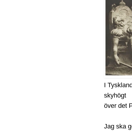
I Tysklan
skyhögt
över det 
Jag ska g