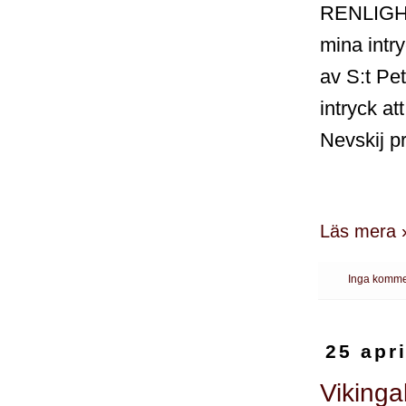
RENLIGHE
mina intr
av S:t Pet
intryck at
Nevskij p
Läs mera 
Inga komme
25 apr
Vikinga