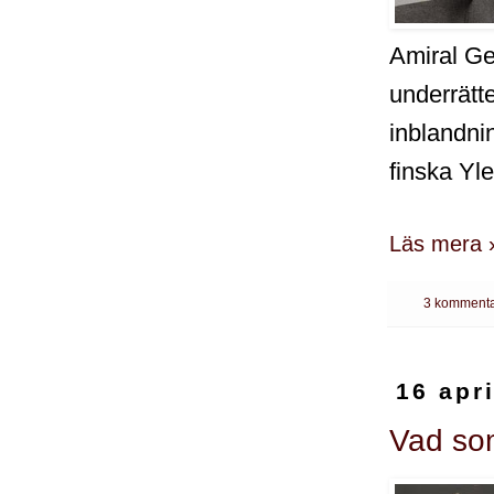
Amiral Ge
underrätt
inblandnin
finska Yle
Läs mera 
3 kommenta
16 apr
Vad som