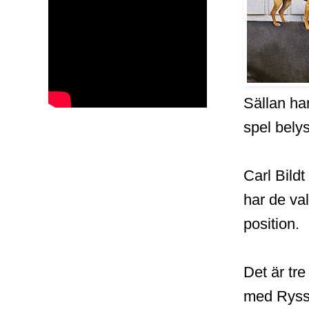
Sällan ha
spel belys
Carl Bildt
har de va
position.
Det är tre
med Ryssl