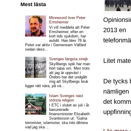
Mest lästa
Minnesord över Peter
Opinionsi
Emsheimer
Vi vill meddela att Peter
2013 en
Emsheimer, efter en
kort tids sjukdom, har
telefonmä
avlidit. Han blev 78 år.
Peter var aktiv i Gemensam Välfärd
sedan dess...
Sveriges längsta strejk
Litet mate
Skyllbergs spik har man
hört talas om. Men trots
att jag är uppväxt i
Örebro har det undgått
De tycks b
mig att Skyllbergs bruk
ligger rätt nära, på vä...
nämligen a
Islam Sveriges näst
det kommu
största religion
I ETC i slutet av juli i år
basunerade
uppfinnin
finansminister Elisabeth
Svantesson ut: ”Galna
terrorister, islamister, ska inte diktera
vad jag ska ...
Läs mera 