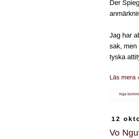
Der Spie
anmärknin
Jag har ab
sak, men 
tyska attit
Läs mera 
Inga komme
12 okt
Vo Nguy