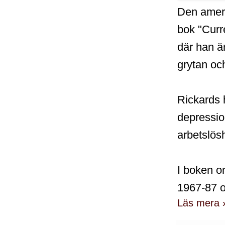
Den amer
bok "Curr
där han ä
grytan oc
Rickards h
depressio
arbetslös
I boken o
1967-87 o
Läs mera 