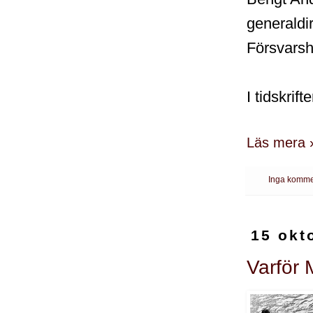
generaldir
Försvarsh
I tidskrif
Läs mera 
Inga komme
15 okt
Varför 