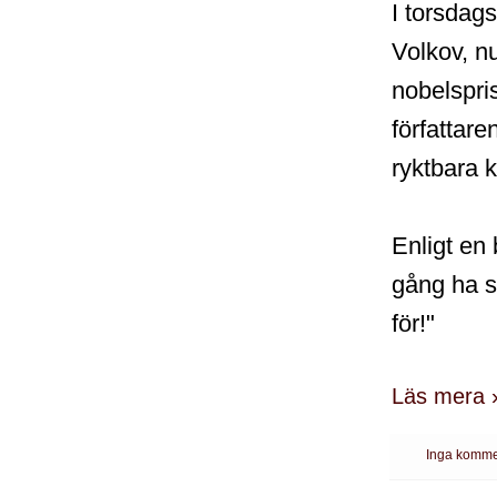
I torsdag
Volkov, n
nobelspri
författare
ryktbara 
Enligt en
gång ha s
för!"
Läs mera 
Inga komme