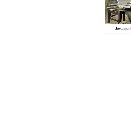
Jevtusjen