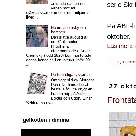
serie Skrif
använde satiren som
vapen mot ett
självhärskardöme och mot miljoners
liveg...
På ABF-hu
Noam Chomsky om
bomben
oktober.
Den sjätte augusti är
det 81 år sedan
Läs mera 
Hiroshima
atombombades. Noam
Chomsky (född 1928) kommenterade
denna händelse i en intervju inför 50-
Inga komme
år...
De förhatliga tyskarna
Omslagsbild av Albrecht
Dürer Nu finns den att
27 okt
beställa för lite drygt en
hundralapp på Adlbris,
Frontst
Bokus och Cdon. Einar
Schlereths nya ...
Igelkotten i dimma