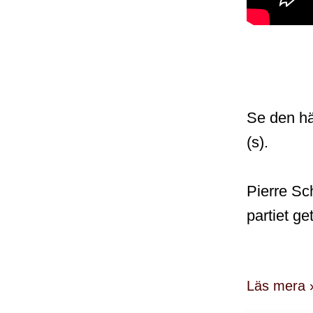
Se den hä
(s).
Pierre Sch
partiet g
Läs mera 