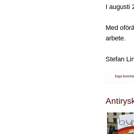
I augusti
Med oförän
arbete.
Stefan Li
Inga komme
Antirys