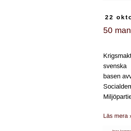
22 okt
50 man
Krigsmakt
svenska
basen avv
Socialde
Miljöpart
Läs mera 