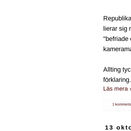
Republika
lierar si
"befriade
kameraman
Allting ty
förklaring.
Läs mera 
1 kommenta
13 okt