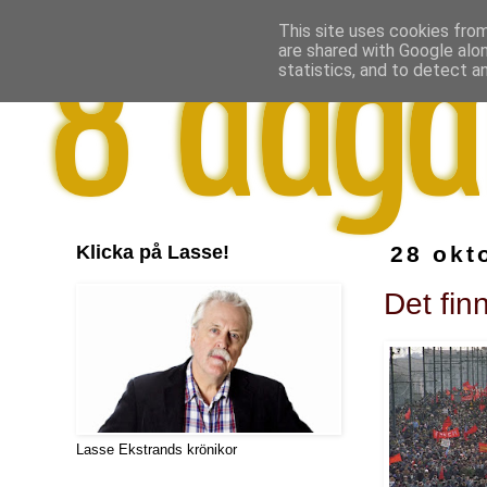
This site uses cookies from
are shared with Google alo
statistics, and to detect a
Klicka på Lasse!
28 okt
Det fin
Lasse Ekstrands krönikor