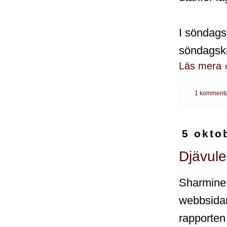
I söndags
söndagsk
Läs mera 
1 kommenta
5 okto
Djävulen
Sharmine 
webbsidan
rapporte