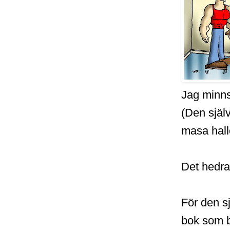
Jag minns
(Den själ
masa hall
Det hedra
För den s
bok som 