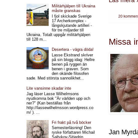
Militärhjälpen till Ukraina
måste granskas
I fjol skickade Sverige
20 komment
17 Archerkomplex -
långskjutande artilleri -
för tre miljarder till
Ukraina. Totalt uppgår militärhjälpen
till 128 m...
Missa i
Desertera - vägra döda!
Lasse Ekstrand skriver
på sin blogg idag: Hellre
benen på ryggen än
benen i graven. Som
den okände filosofen
sade. Med största sannolikhet...
Lite vansinne skadar inte
Jag läser Lasse Wilhelmsons
nyutkomna bok "Är världen upp och
ner?" (Kan beställas från
http://lassewilhelmsson.wordpress.co
m/ ). ...
Fri frakt på två böcker
Semesterläsning! Den
Jan Myrda
ryske författaren Michail
Saltykov-Sjtjedrin