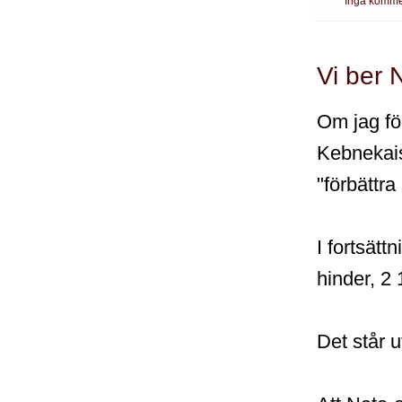
Inga komme
Vi ber 
Om jag fö
Kebnekaise
"förbättra
I fortsät
hinder, 2
Det står 