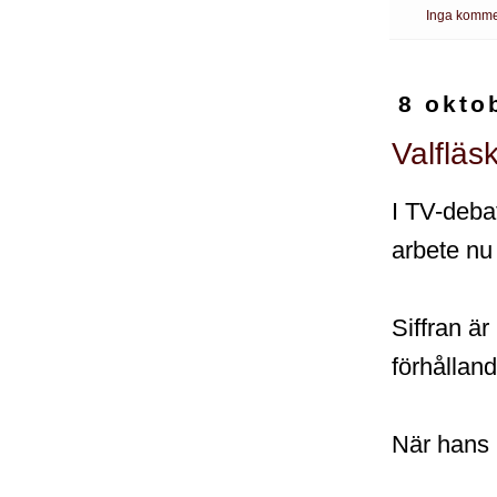
Inga komme
8 okto
Valfläsk
I TV-debat
arbete nu
Siffran är
förhålland
När hans 