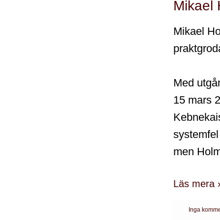
Mikael 
Mikael Ho
praktgrod
Med utgån
15 mars 20
Kebnekais
systemfel 
men Holms
Läs mera 
Inga komme