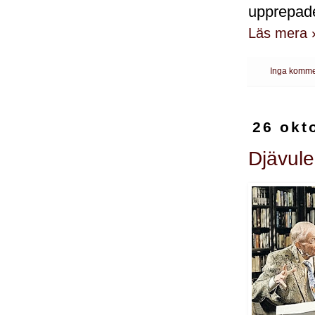
upprepade
Läs mera 
Inga komme
26 okt
Djävule