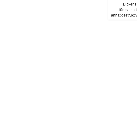
Dickens
föresatte s
annat destrukti