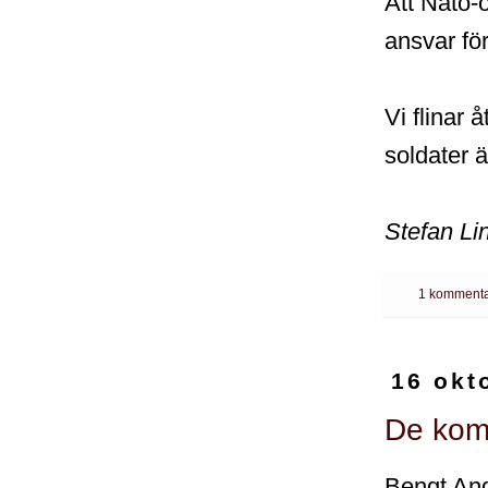
Att Nato-o
ansvar för
Vi flinar 
soldater 
Stefan Li
1 kommenta
16 okt
De komm
Bengt And