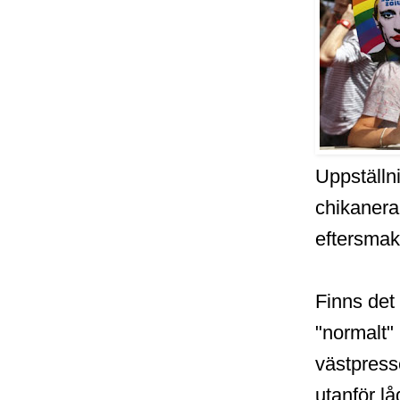
Uppställn
chikanera
eftersmak
Finns det
"normalt"
västpress
utanför lå