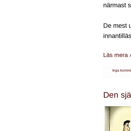
närmast s
De mest u
innantillä
Läs mera 
Inga komme
Den sjä