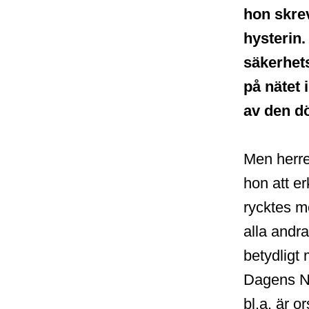
hon skre
hysterin.
säkerhets
på nätet i
av den d
Men herre
hon att e
rycktes m
alla andra
betydligt
Dagens N
bl.a. är o