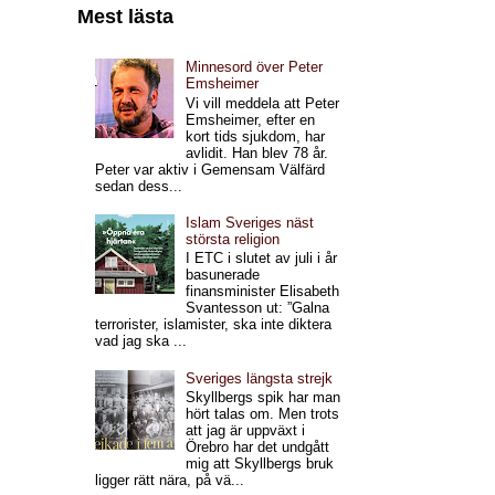
Mest lästa
Minnesord över Peter
Emsheimer
Vi vill meddela att Peter
Emsheimer, efter en
kort tids sjukdom, har
avlidit. Han blev 78 år.
Peter var aktiv i Gemensam Välfärd
sedan dess...
Islam Sveriges näst
största religion
I ETC i slutet av juli i år
basunerade
finansminister Elisabeth
Svantesson ut: ”Galna
terrorister, islamister, ska inte diktera
vad jag ska ...
Sveriges längsta strejk
Skyllbergs spik har man
hört talas om. Men trots
att jag är uppväxt i
Örebro har det undgått
mig att Skyllbergs bruk
ligger rätt nära, på vä...