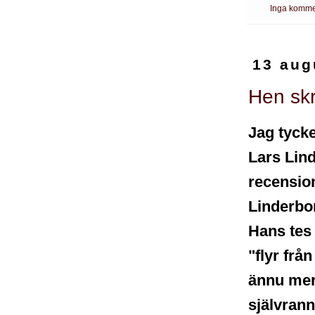
Inga komme
13 aug
Hen skr
Jag tycke
Lars Lin
recensio
Linderbo
Hans tes 
"flyr frå
ännu mer
självran