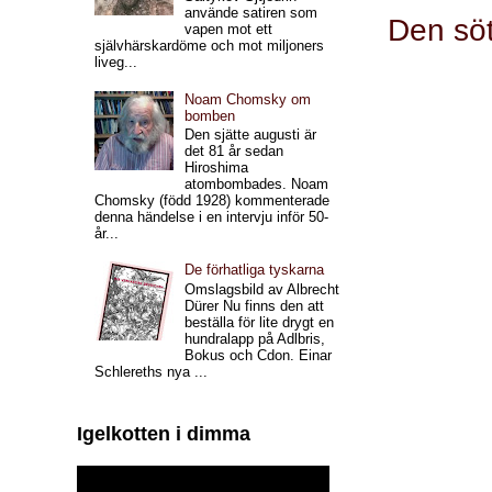
använde satiren som
Den söt
vapen mot ett
självhärskardöme och mot miljoners
liveg...
Noam Chomsky om
bomben
Den sjätte augusti är
det 81 år sedan
Hiroshima
atombombades. Noam
Chomsky (född 1928) kommenterade
denna händelse i en intervju inför 50-
år...
De förhatliga tyskarna
Omslagsbild av Albrecht
Dürer Nu finns den att
beställa för lite drygt en
hundralapp på Adlbris,
Bokus och Cdon. Einar
Schlereths nya ...
Igelkotten i dimma