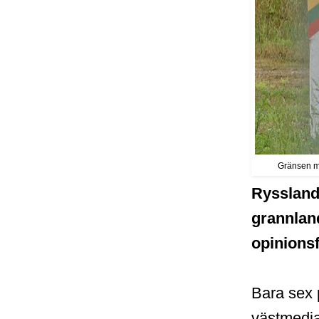
Gränsen me
Ryssland 
grannland
opinions
Bara sex 
västmedia