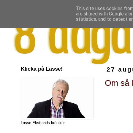
This site uses cookies from
are shared with Google alo
statistics, and to detect a
Klicka på Lasse!
27 aug
Om så k
Lasse Ekstrands krönikor