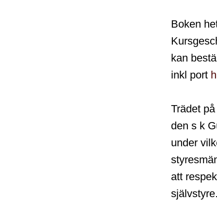
Boken het
Kursgesch
kan bestäl
inkl port
h
Trädet på
den s k G
under vil
styresmä
att respe
självstyre