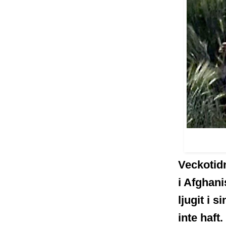
Veckotid
i Afghani
ljugit i 
inte haft.