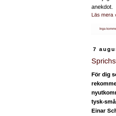
anekdot.
Läs mera 
Inga komme
7 augu
Sprichs
För dig s
rekomme
nyutkom
tysk-små
Einar Sch