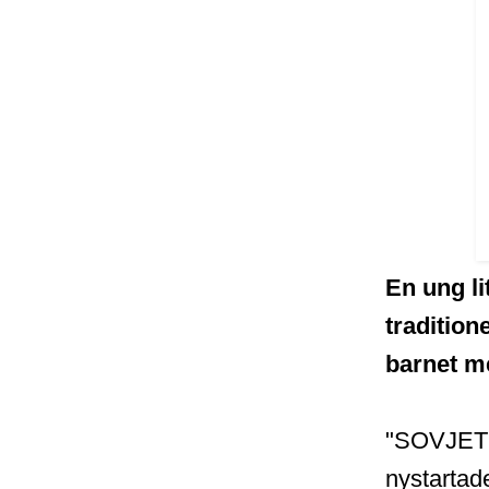
En ung li
tradition
barnet me
"SOVJETLO
nystartad