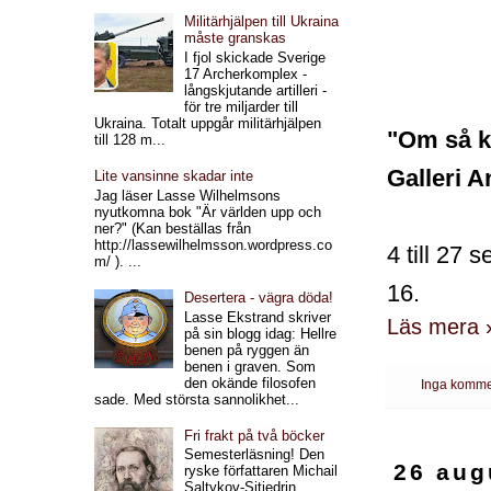
Militärhjälpen till Ukraina
måste granskas
I fjol skickade Sverige
17 Archerkomplex -
långskjutande artilleri -
för tre miljarder till
Ukraina. Totalt uppgår militärhjälpen
"Om så ku
till 128 m...
Galleri A
Lite vansinne skadar inte
Jag läser Lasse Wilhelmsons
nyutkomna bok "Är världen upp och
ner?" (Kan beställas från
http://lassewilhelmsson.wordpress.co
4 till 27
m/ ). ...
16.
Desertera - vägra döda!
Lasse Ekstrand skriver
Läs mera 
på sin blogg idag: Hellre
benen på ryggen än
benen i graven. Som
den okände filosofen
Inga komme
sade. Med största sannolikhet...
Fri frakt på två böcker
Semesterläsning! Den
26 aug
ryske författaren Michail
Saltykov-Sjtjedrin