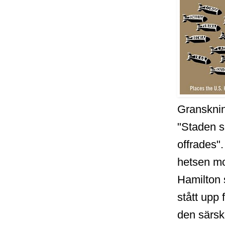
Gransknin
"Staden 
offrades".
hetsen m
Hamilton
stått upp 
den särsk