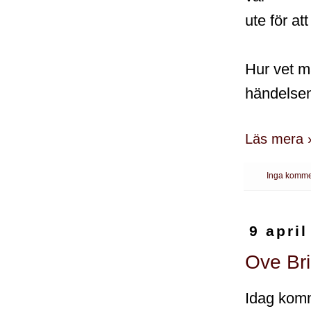
ute för at
Hur vet m
händelse
Läs mera 
Inga komme
9 april
Ove Bri
Idag komme