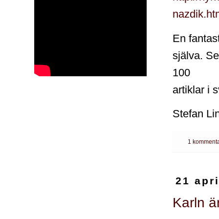
nazdik.ht
En fantas
själva. S
100
artiklar i
Stefan Li
1 kommenta
21 apr
Karln ä