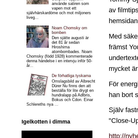
använde satiren som
vapen mot ett
av filmtip
självhärskardöme och mot miljoners
liveg...
hemsidan
Noam Chomsky om
bomben
Med säker 
Den sjätte augusti är
det 81 år sedan
främst Yo
Hiroshima
atombombades. Noam
undertexte
Chomsky (född 1928) kommenterade
denna händelse i en intervju inför 50-
år...
mycket är
De förhatliga tyskarna
Omslagsbild av Albrecht
För energi
Dürer Nu finns den att
beställa för lite drygt en
han bort s
hundralapp på Adlbris,
Bokus och Cdon. Einar
Schlereths nya ...
Själv fas
"Close-U
Igelkotten i dimma
http://ny