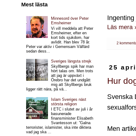
Mest lästa
Ingenting 
Minnesord över Peter
Emsheimer
Läs mera 
Vi vill meddela att Peter
Emsheimer, efter en
kort tids sjukdom, har
avlidit. Han blev 78 år.
2 kommenta
Peter var aktiv i Gemensam Välfärd
sedan dess...
Sveriges längsta strejk
25 apr
Skyllbergs spik har man
hört talas om. Men trots
att jag är uppväxt i
Hur do
Örebro har det undgått
mig att Skyllbergs bruk
ligger rätt nära, på vä...
Svenska D
Islam Sveriges näst
största religion
sexualfor
I ETC i slutet av juli i år
basunerade
finansminister Elisabeth
Svantesson ut: ”Galna
Men artik
terrorister, islamister, ska inte diktera
vad jag ska ...