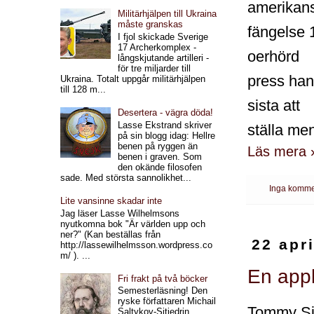
amerikan
Militärhjälpen till Ukraina
måste granskas
fängelse 
I fjol skickade Sverige
17 Archerkomplex -
oerhörd
långskjutande artilleri -
för tre miljarder till
press han
Ukraina. Totalt uppgår militärhjälpen
till 128 m...
sista att
Desertera - vägra döda!
Lasse Ekstrand skriver
ställa me
på sin blogg idag: Hellre
benen på ryggen än
Läs mera 
benen i graven. Som
den okände filosofen
sade. Med största sannolikhet...
Inga komme
Lite vansinne skadar inte
Jag läser Lasse Wilhelmsons
nyutkomna bok "Är världen upp och
ner?" (Kan beställas från
22 apr
http://lassewilhelmsson.wordpress.co
m/ ). ...
En app
Fri frakt på två böcker
Semesterläsning! Den
ryske författaren Michail
Tommy Sjö
Saltykov-Sjtjedrin