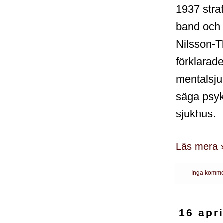
1937 stra
band och h
Nilsson-
förklarad
mentalsjuk
säga psyk
sjukhus.
Läs mera 
Inga komme
16 apr