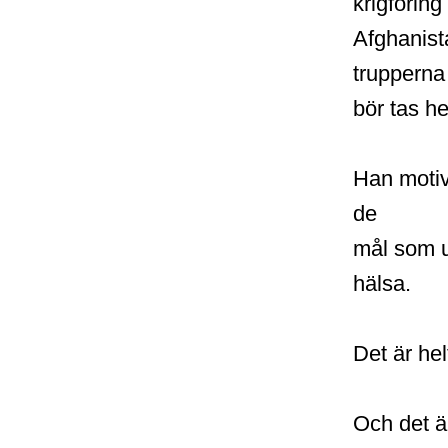
krigföring 
Afghanist
trupperna
bör tas h
Han motiv
de
mål som u
hälsa.
Det är helt
Och det är