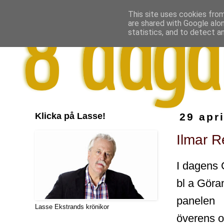
This site uses cookies from
are shared with Google alo
statistics, and to detect a
Klicka på Lasse!
29 apr
Ilmar R
I dagens 
bl a Göra
panelen
Lasse Ekstrands krönikor
överens o