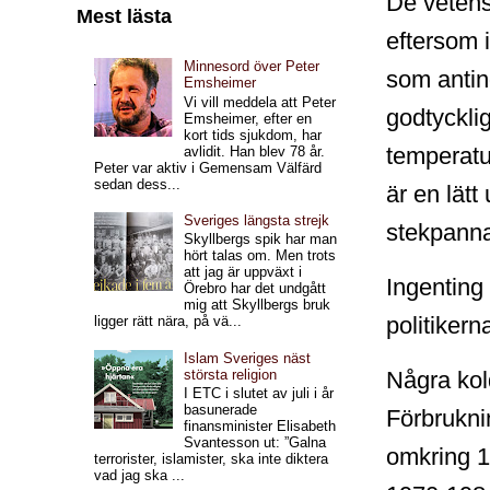
De vetens
Mest lästa
eftersom i
Minnesord över Peter
som anting
Emsheimer
Vi vill meddela att Peter
godtyckli
Emsheimer, efter en
kort tids sjukdom, har
temperatur
avlidit. Han blev 78 år.
Peter var aktiv i Gemensam Välfärd
sedan dess...
är en lätt
Sveriges längsta strejk
stekpann
Skyllbergs spik har man
hört talas om. Men trots
att jag är uppväxt i
Ingenting 
Örebro har det undgått
mig att Skyllbergs bruk
politikern
ligger rätt nära, på vä...
Islam Sveriges näst
Några kol
största religion
I ETC i slutet av juli i år
basunerade
Förbruknin
finansminister Elisabeth
Svantesson ut: ”Galna
omkring 1
terrorister, islamister, ska inte diktera
vad jag ska ...