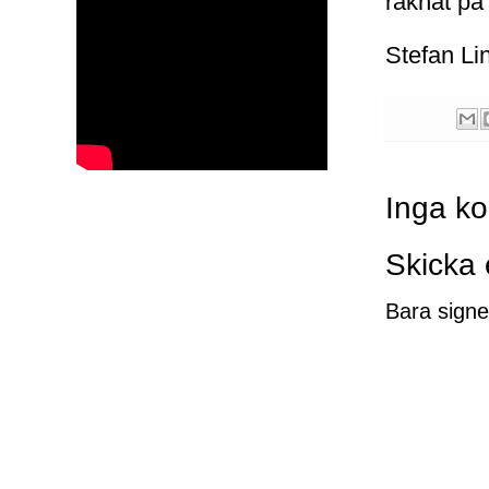
räknat på 
Stefan Li
Inga k
Skicka
Bara signe