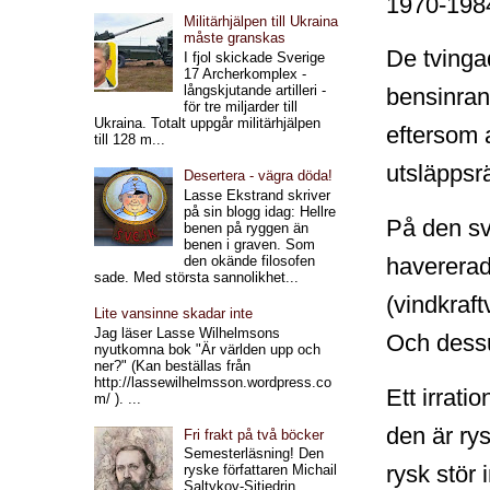
1970-1984 
Militärhjälpen till Ukraina
måste granskas
De tvinga
I fjol skickade Sverige
17 Archerkomplex -
långskjutande artilleri -
bensinran
för tre miljarder till
Ukraina. Totalt uppgår militärhjälpen
eftersom 
till 128 m...
utsläppsrä
Desertera - vägra döda!
Lasse Ekstrand skriver
på sin blogg idag: Hellre
På den sv
benen på ryggen än
benen i graven. Som
den okände filosofen
havererad
sade. Med största sannolikhet...
(vindkraf
Lite vansinne skadar inte
Jag läser Lasse Wilhelmsons
Och dessu
nyutkomna bok "Är världen upp och
ner?" (Kan beställas från
http://lassewilhelmsson.wordpress.co
Ett irrati
m/ ). ...
den är rys
Fri frakt på två böcker
Semesterläsning! Den
rysk stör 
ryske författaren Michail
Saltykov-Sjtjedrin