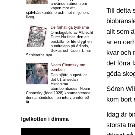
använde satiren som
vapen mot ett
Till dett
självhärskardöme och mot miljoners
liveg...
biobränsl
De förhatliga tyskarna
allt som 
Omslagsbild av Albrecht
Dürer Nu finns den att
är en oerh
beställa för lite drygt en
hundralapp på Adlbris,
Bokus och Cdon. Einar
kvar och 
Schlereths nya ...
det förra 
Noam Chomsky om
bomben
göda sko
Den sjätte augusti är
det 81 år sedan
Hiroshima
Sören Wib
atombombades. Noam
Chomsky (född 1928) kommenterade
denna händelse i en intervju inför 50-
kom bort 
år...
Idag är b
Igelkotten i dimma
största t