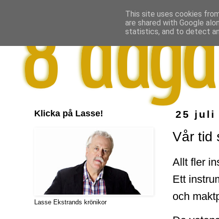
This site uses cookies from
are shared with Google alo
statistics, and to detect a
Klicka på Lasse!
25 juli
Vår tid
Allt fler 
Ett instru
och maktp
Lasse Ekstrands krönikor