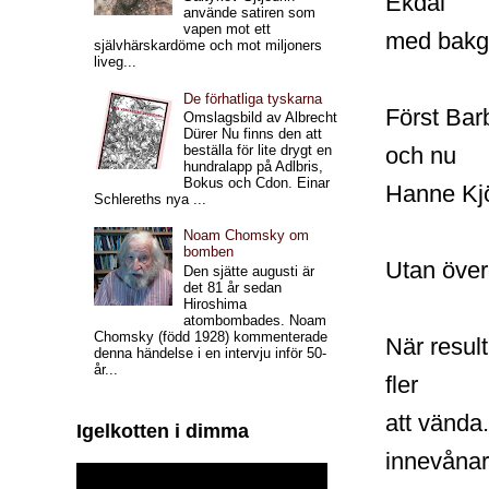
Ekdal
använde satiren som
vapen mot ett
med bakgr
självhärskardöme och mot miljoners
liveg...
De förhatliga tyskarna
Först Bar
Omslagsbild av Albrecht
Dürer Nu finns den att
och nu
beställa för lite drygt en
hundralapp på Adlbris,
Bokus och Cdon. Einar
Hanne Kjö
Schlereths nya ...
Noam Chomsky om
bomben
Utan överd
Den sjätte augusti är
det 81 år sedan
Hiroshima
atombombades. Noam
Chomsky (född 1928) kommenterade
När resul
denna händelse i en intervju inför 50-
år...
fler
att vända
Igelkotten i dimma
innevånar