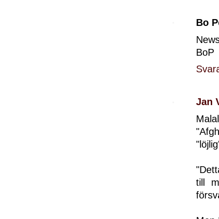
Bo P
Newsm
BoP
Svar
Jan 
Mala
"Afg
"löjli
"Dett
till
försv