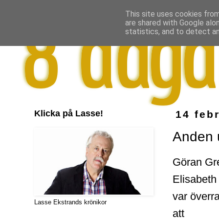
This site uses cookies from
are shared with Google alo
statistics, and to detect a
Klicka på Lasse!
14 feb
Anden u
Göran Gre
Elisabeth 
var överr
Lasse Ekstrands krönikor
att