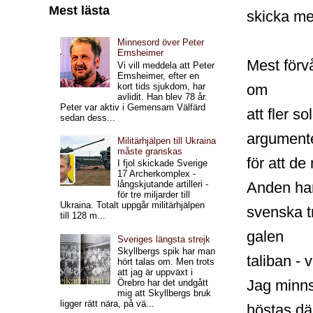
Mest lästa
skicka mer
Minnesord över Peter
Emsheimer
Mest förv
Vi vill meddela att Peter
Emsheimer, efter en
om
kort tids sjukdom, har
avlidit. Han blev 78 år.
Peter var aktiv i Gemensam Välfärd
att fler s
sedan dess...
argument
Militärhjälpen till Ukraina
måste granskas
för att d
I fjol skickade Sverige
17 Archerkomplex -
Anden har 
långskjutande artilleri -
för tre miljarder till
Ukraina. Totalt uppgår militärhjälpen
svenska t
till 128 m...
galen
Sveriges längsta strejk
Skyllbergs spik har man
taliban - v
hört talas om. Men trots
att jag är uppväxt i
Jag minns
Örebro har det undgått
mig att Skyllbergs bruk
ligger rätt nära, på vä...
höstas dä