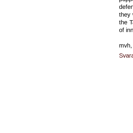
defen
they 
the T
of in
mvh,
Svar