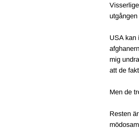
Visserlige
utgången 
USA kan i
afghanern
mig undran
att de fa
Men de tr
Resten är
mödosam 