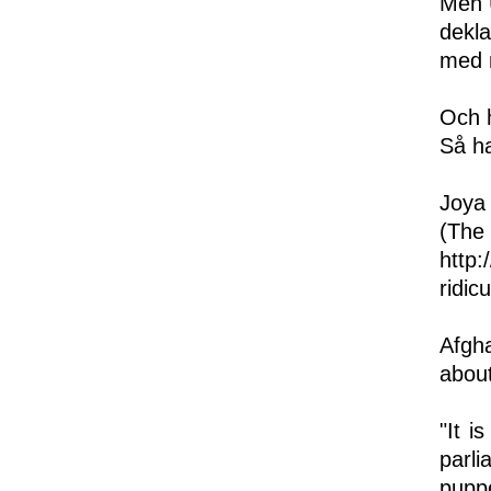
Men U
dekla
med 
Och 
Så ha
Joya 
(The
http
ridic
Afgh
about
"It i
parl
pupp