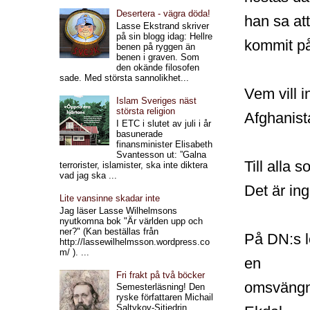
Desertera - vägra döda!
han sa att
Lasse Ekstrand skriver
på sin blogg idag: Hellre
kommit p
benen på ryggen än
benen i graven. Som
den okände filosofen
sade. Med största sannolikhet...
Vem vill i
Islam Sveriges näst
största religion
Afghanist
I ETC i slutet av juli i år
basunerade
finansminister Elisabeth
Svantesson ut: ”Galna
Till alla
terrorister, islamister, ska inte diktera
vad jag ska ...
Det är ing
Lite vansinne skadar inte
Jag läser Lasse Wilhelmsons
nyutkomna bok "Är världen upp och
ner?" (Kan beställas från
På DN:s l
http://lassewilhelmsson.wordpress.co
m/ ). ...
en
Fri frakt på två böcker
omsvängni
Semesterläsning! Den
ryske författaren Michail
Saltykov-Sjtjedrin