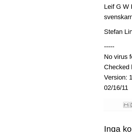
Leif G W P
svenskarn
Stefan Li
-----
No virus 
Checked 
Version: 
02/16/11
Inga k