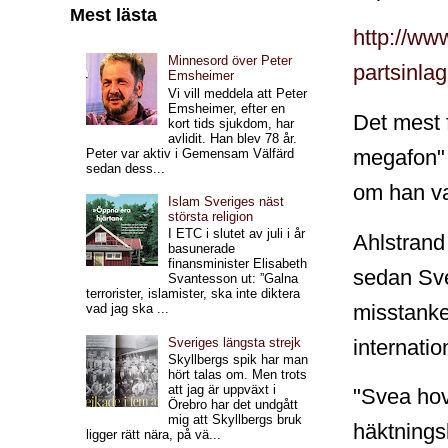
Mest lästa
http://ww
Minnesord över Peter
partsinlag
Emsheimer
Vi vill meddela att Peter
Emsheimer, efter en
Det mest 
kort tids sjukdom, har
avlidit. Han blev 78 år.
megafon" 
Peter var aktiv i Gemensam Välfärd
sedan dess...
om han var
Islam Sveriges näst
största religion
I ETC i slutet av juli i år
Ahlstrand
basunerade
finansminister Elisabeth
sedan Sve
Svantesson ut: ”Galna
terrorister, islamister, ska inte diktera
misstanke
vad jag ska ...
internatio
Sveriges längsta strejk
Skyllbergs spik har man
hört talas om. Men trots
att jag är uppväxt i
"Svea hov
Örebro har det undgått
mig att Skyllbergs bruk
häktnings
ligger rätt nära, på vä...