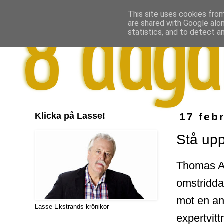
This site uses cookies from
are shared with Google alo
statistics, and to detect a
Klicka på Lasse!
17 feb
Stå upp
Thomas Ah
omstridda
mot en an
Lasse Ekstrands krönikor
expertvitt