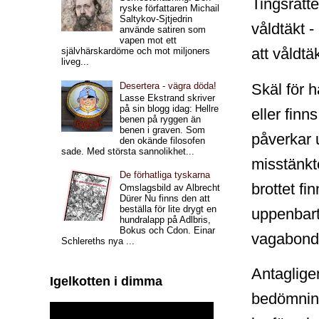
Tingsrätte
ryske författaren Michail
Saltykov-Sjtjedrin
våldtäkt 
använde satiren som
vapen mot ett
att våldt
självhärskardöme och mot miljoners
liveg...
Desertera - vägra döda!
Skäl för hä
Lasse Ekstrand skriver
på sin blogg idag: Hellre
eller finn
benen på ryggen än
benen i graven. Som
påverkar u
den okände filosofen
sade. Med största sannolikhet...
misstänkte
De förhatliga tyskarna
brottet fi
Omslagsbild av Albrecht
Dürer Nu finns den att
beställa för lite drygt en
uppenbart
hundralapp på Adlbris,
Bokus och Cdon. Einar
vagabond 
Schlereths nya ...
Antagligen
Igelkotten i dimma
bedömning