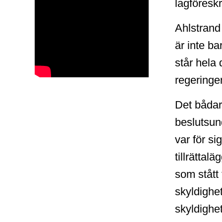
lagföreskr
Ahlstrand
är inte ba
står hela
regeringe
Det bådar 
beslutsund
var för s
tillrätta
som stått 
skyldighet
skyldighet