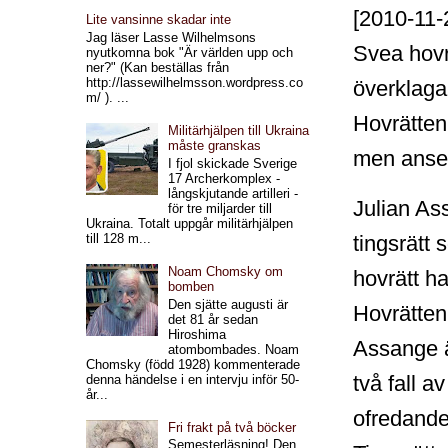
[2010-11-
Lite vansinne skadar inte
Jag läser Lasse Wilhelmsons
Svea hovr
nyutkomna bok "Är världen upp och
ner?" (Kan beställas från
http://lassewilhelmsson.wordpress.co
överklaga
m/ ). ...
Hovrätten
Militärhjälpen till Ukraina
måste granskas
men anser 
I fjol skickade Sverige
17 Archerkomplex -
långskjutande artilleri -
Julian As
för tre miljarder till
Ukraina. Totalt uppgår militärhjälpen
till 128 m...
tingsrätt 
Noam Chomsky om
hovrätt ha
bomben
Den sjätte augusti är
Hovrätten
det 81 år sedan
Hiroshima
Assange är
atombombades. Noam
Chomsky (född 1928) kommenterade
två fall a
denna händelse i en intervju inför 50-
år...
ofredande
Fri frakt på två böcker
Semesterläsning! Den