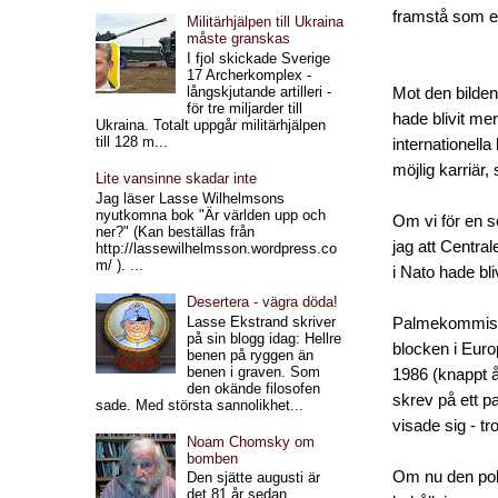
framstå som en
Militärhjälpen till Ukraina
måste granskas
I fjol skickade Sverige
17 Archerkomplex -
långskjutande artilleri -
Mot den bilden
för tre miljarder till
hade blivit me
Ukraina. Totalt uppgår militärhjälpen
till 128 m...
internationell
möjlig karriär, 
Lite vansinne skadar inte
Jag läser Lasse Wilhelmsons
nyutkomna bok "Är världen upp och
Om vi för en s
ner?" (Kan beställas från
jag att Centra
http://lassewilhelmsson.wordpress.co
m/ ). ...
i Nato hade bl
Desertera - vägra döda!
Lasse Ekstrand skriver
Palmekommissi
på sin blogg idag: Hellre
blocken i Euro
benen på ryggen än
benen i graven. Som
1986 (knappt 
den okände filosofen
skrev på ett p
sade. Med största sannolikhet...
visade sig - tr
Noam Chomsky om
bomben
Om nu den pol
Den sjätte augusti är
det 81 år sedan