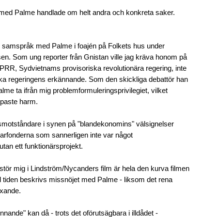
 med Palme handlade om helt andra och konkreta saker.
i samspråk med Palme i foajén på Folkets hus under
n. Som ung reporter från Gnistan ville jag kräva honom på
PRR, Sydvietnams provisoriska revolutionära regering, inte
ska regeringens erkännande. Som den skickliga debattör han
lme ta ifrån mig problemformuleringsprivilegiet, vilket
upaste harm.
smotståndare i synen på "blandekonomins" välsignelser
garfonderna som sannerligen inte var något
utan ett funktionärsprojekt.
ör mig i Lindström/Nycanders film är hela den kurva filmen
 tiden beskrivs missnöjet med Palme - liksom det rena
äxande.
nande" kan då - trots det oförutsägbara i illdådet -