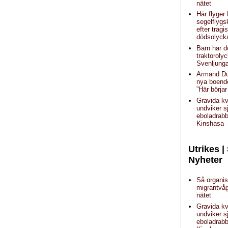
nätet
Här flyger
segelflygs
efter tragi
dödsolyck
Barn har dö
traktorolyc
Svenljung
Armand Du
nya boend
”Här börjar
Gravida kv
undviker s
eboladrab
Kinshasa
Utrikes |
Nyheter
Så organi
migrantvåg
nätet
Gravida kv
undviker s
eboladrab