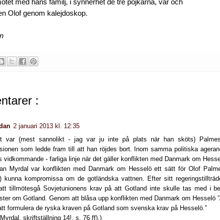
ötet med hans familj, i synnerhet de tre pojkarna, var och
t en Olof genom kalejdoskop.
en
tarer :
rdan
2 januari 2013 kl. 12:35
 var (mest sannolikt - jag var ju inte på plats när han sköts) Palme
ionen som ledde fram till att han röjdes bort. Inom samma politiska ageran
s vidkommande - farliga linje när det gäller konflikten med Danmark om Hesse
Jan Myrdal var konflikten med Danmark om Hesselö ett sätt för Olof Palme
e) kunna kompromissa om de gotländska vattnen. Efter sitt regeringstillträ
att tillmötesgå Sovjetunionens krav på att Gotland inte skulle tas med i b
ster om Gotland. Genom att blåsa upp konflikten med Danmark om Hesselö ”/…
tt formulera de ryska kraven på Gotland som svenska krav på Hesselö.”
Myrdal, skriftställning 14!, s. 76 ff).)