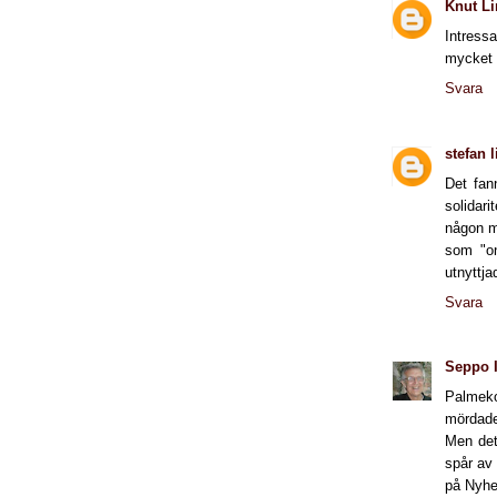
Knut Li
Intress
mycket k
Svara
stefan 
Det fan
solidari
någon m
som "on
utnyttja
Svara
Seppo I
Palmeko
mördades
Men det 
spår av
på Nyhe