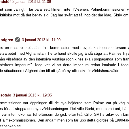
ndelöf
3 januari 2013 kl. 11:09
ant som vanligt! Har bara sett filmen, inte TV-serien. Palmekommissionen va
ritiska mot då det begav sig. Jag har svårt att få ihop det där idag. Skriv om
lindgren
3 januari 2013 kl. 11:20
ns en misstro mot att sitta i kommission med sovjetiska toppar eftersom 
tetsarbetet med Afghanistan. I efterhand skulle jag ändå säga att Palmes linje
ån vilseförda av den intensiva västliga (och kinesiska!) propaganda som fra
dskans imperium". Idag vet vi att detta imperium redan knakade i fog
de situationen i Afghanistan till att gå på ny offensiv för världsherravälde.
sotalo
3 januari 2013 kl. 19:05
mmissionen var öppningen till de nya höjderna som Palme var på väg n
 för att stoppa den nya världsordningen. Det ville Gorbi, men bara i ord, bätt
var inte lfickornas fel eftersom de gick efter två källor SVT:s arkiv och fam
 Palmekommissionen. Den ända filmen som tar upp detta gjordes på 1990-tale
tsbanken.se