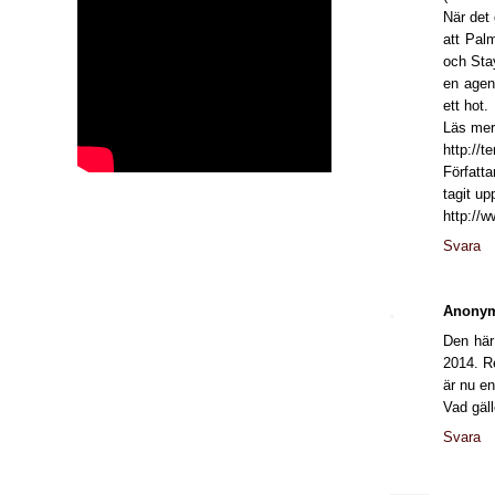
När det
att Pal
och Sta
en agen
ett hot.
Läs mer 
http://t
Författa
tagit up
http://
Svara
Anony
Den här 
2014. Re
är nu en
Vad gäll
Svara