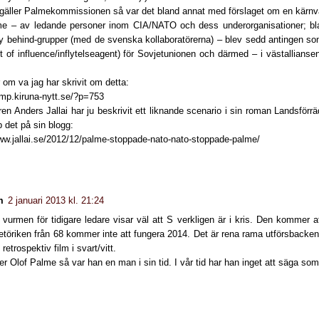
 gäller Palmekommissionen så var det bland annat med förslaget om en kärnv
me – av ledande personer inom CIA/NATO och dess underorganisationer; 
y behind-grupper (med de svenska kollaboratörerna) – blev sedd antingen som 
t of influence/inflytelseagent) för Sovjetunionen och därmed – i västallians
om va jag har skrivit om detta:
emp.kiruna-nytt.se/?p=753
ren Anders Jallai har ju beskrivit ett liknande scenario i sin roman Landsförr
p det på sin blogg:
www.jallai.se/2012/12/palme-stoppade-nato-nato-stoppade-palme/
m
2 januari 2013 kl. 21:24
vurmen för tidigare ledare visar väl att S verkligen är i kris. Den kommer att
töriken från 68 kommer inte att fungera 2014. Det är rena rama utförsbacken.
 retrospektiv film i svart/vitt.
er Olof Palme så var han en man i sin tid. I vår tid har han inget att säga som