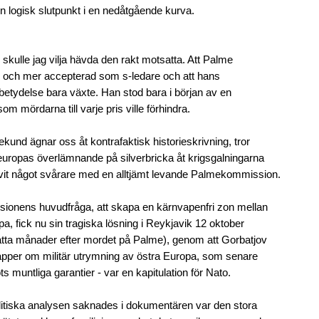
 logisk slutpunkt i en nedåtgående kurva.
 skulle jag vilja hävda den rakt motsatta. Att Palme
r och mer accepterad som s-ledare och att hans
a betydelse bara växte. Han stod bara i början av en
som mördarna till varje pris ville förhindra.
ekund ägnar oss åt kontrafaktisk historieskrivning, tror
leuropas överlämnande på silverbricka åt krigsgalningarna
ivit något svårare med en alltjämt levande Palmekommission.
onens huvudfråga, att skapa en kärnvapenfri zon mellan
pa, fick nu sin tragiska lösning i Reykjavik 12 oktober
åtta månader efter mordet på Palme), genom att Gorbatjov
apper om militär utrymning av östra Europa, som senare
ots muntliga garantier - var en kapitulation för Nato.
itiska analysen saknades i dokumentären var den stora