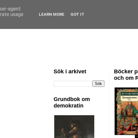
user-agent
erate usage
LEARN MORE
GOT IT
Sök i arkivet
Böcker p
och om 
Grundbok om
demokratin