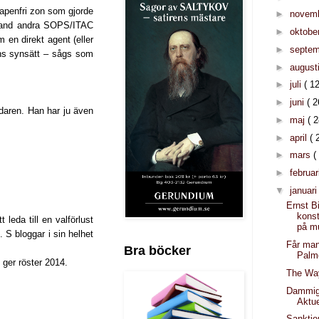
apenfri zon som gjorde
►
novem
bland andra SOPS/ITAC
►
oktobe
en direkt agent (eller
►
septe
ens synsätt – sågs som
►
august
►
juli
( 12
►
juni
( 2
ädaren. Han har ju även
►
maj
( 2
►
april
( 
►
mars
(
►
februar
▼
januar
Ernst Bi
konst
 leda till en valförlust
på m
 S bloggar i sin helhet
Får man
Bra böcker
Palm
 ger röster 2014.
The Wa
Dammiga
Aktue
Sanktio