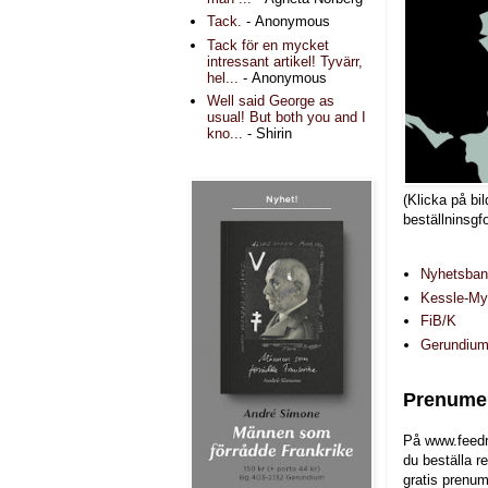
Tack.
- Anonymous
Tack för en mycket
intressant artikel! Tyvärr,
hel...
- Anonymous
Well said George as
usual! But both you and I
kno...
- Shirin
(Klicka på bil
beställninsgf
Nyhetsba
Kessle-Myr
FiB/K
Gerundiu
Prenumer
På www.feedr
du beställa r
gratis prenum