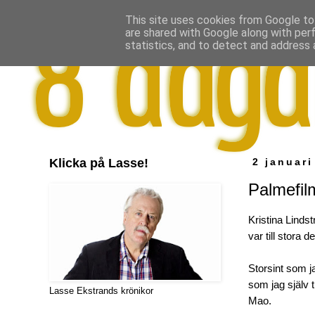
This site uses cookies from Google to 
are shared with Google along with per
statistics, and to detect and address 
Klicka på Lasse!
2 januari
Palmefil
Kristina Lind
var till stora 
Storsint som j
som jag själv 
Lasse Ekstrands krönikor
Mao.