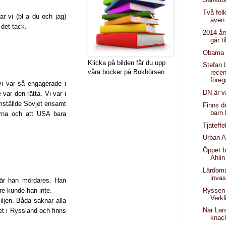
Två fol
r vi (bl a du och jag)
även
 det tack.
2014 år
går til
Obama h
Klicka på bilden får du upp
Stefan 
våra böcker på Bokbörsen
recen
före
vi var så engagerade i
DN är v
 var den rätta. Vi var i
mställde Sovjet ensamt
Finns de
barn 
arna och att USA bara
Tjateff
Urban A
Öppet br
Ahlin
Lärdoma
invas
är han mördares. Han
Ryssen
re kunde han inte.
Verkl
iljen. Båda saknar alla
När Lar
t i Ryssland och finns
knac