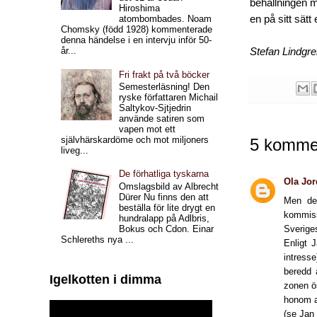
behållningen m
Hiroshima
en på sitt sät
atombombades. Noam
Chomsky (född 1928) kommenterade
denna händelse i en intervju inför 50-
år...
Stefan Lindgr
Fri frakt på två böcker
Semesterläsning! Den
ryske författaren Michail
Saltykov-Sjtjedrin
använde satiren som
vapen mot ett
självhärskardöme och mot miljoners
5 kommen
liveg...
De förhatliga tyskarna
Ola Jo
Omslagsbild av Albrecht
Dürer Nu finns den att
Men det
beställa för lite drygt en
kommiss
hundralapp på Adlbris,
Bokus och Cdon. Einar
Sverige
Schlereths nya ...
Enligt 
intress
beredd 
Igelkotten i dimma
zonen ö
honom a
(se Jan 