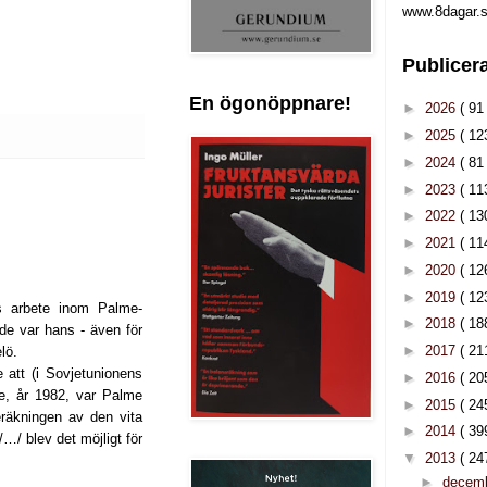
www.8dagar.s
Publicer
En ögonöppnare!
►
2026
( 91 
►
2025
( 12
►
2024
( 81 
►
2023
( 11
►
2022
( 13
►
2021
( 11
►
2020
( 12
►
2019
( 12
s arbete inom Palme-
►
2018
( 18
de var hans - även för
►
2017
( 21
lö.
 att (i Sovjetunionens
►
2016
( 20
de, år 1982, var Palme
►
2015
( 24
eräkningen av den vita
►
2014
( 39
/ blev det möjligt för
▼
2013
( 24
►
decem