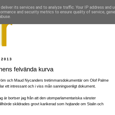
deliver its services and to analyze traffic. Your IP address and 
formance and security metrics to ensure quality of service, gen
abuse.
 2013
mens felvända kurva
ström och Maud Nycanders tretimmarsdokumentär om Olof Palme
delar ett intressant och i viss mån sanningsenligt dokument.
ag är bortser jag från att den utomparlamentariska vänster
tillhörde skildrades grovt karikerad som hojtande om Stalin och