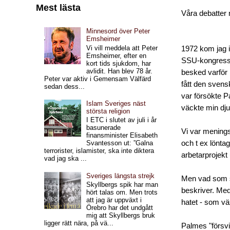
Mest lästa
Våra debatter
Minnesord över Peter
Emsheimer
Vi vill meddela att Peter
1972 kom jag 
Emsheimer, efter en
SSU-kongresse
kort tids sjukdom, har
avlidit. Han blev 78 år.
besked varför 
Peter var aktiv i Gemensam Välfärd
fått den sven
sedan dess...
var försökte Pa
Islam Sveriges näst
väckte min dj
största religion
I ETC i slutet av juli i år
basunerade
Vi var mening
finansminister Elisabeth
och t ex lönta
Svantesson ut: ”Galna
terrorister, islamister, ska inte diktera
arbetarprojekt 
vad jag ska ...
Sveriges längsta strejk
Men vad som st
Skyllbergs spik har man
beskriver. Med
hört talas om. Men trots
att jag är uppväxt i
hatet - som v
Örebro har det undgått
mig att Skyllbergs bruk
ligger rätt nära, på vä...
Palmes "försvin