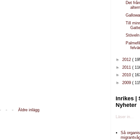
Det frå
alter
Galloway
Till min
Gatt
Stöveln 
Palmef
felvä
►
2012
( 19
►
2011
( 11
►
2010
( 16
►
2009
( 11
Inrikes |
Nyheter
Äldre inlägg
Läser in...
Så organi
migrantvåg