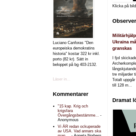
Klicka på bil
Observer
Militärhjälp
Ukraina må
Luciano Canforas "Den
granskas
europeiska demokratins
historia" kostar 322 kr inkl.
I fjol skicka
porto (82 kr). Sätt in
Archerkomple
beloppet på bg 403-2132.
långskjutande a
tre miljarder t
Läser in...
Totalt uppgår 
till 128 m...
Kommentarer
Dramat l
"15 kap. Krig och
krigsfara
Övergångsbestämme...
-
Anonymous
Vi ÄR redan ockuperade
av USA. Vad annars ska
man ...
- Agneta Norberg