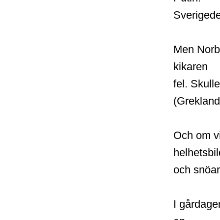
Sverigedem
Men Norbe
kikaren
fel. Skull
(Grekland
Och om vi
helhetsbi
och snöar
I gårdag