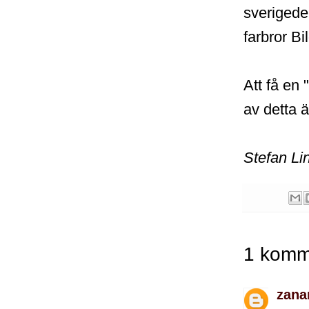
sverigedem
farbror Bil
Att få en 
av detta ä
Stefan Li
1 komm
zana