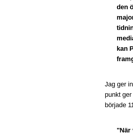
den 
major
tidni
media
kan P
framg
Jag ger in
punkt ger
började 1
"När 