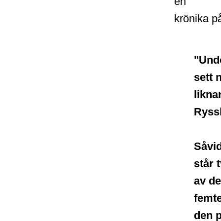
en
krönika p
"Unde
sett 
likna
Ryssl
Såvid
står 
av de
femte
den p