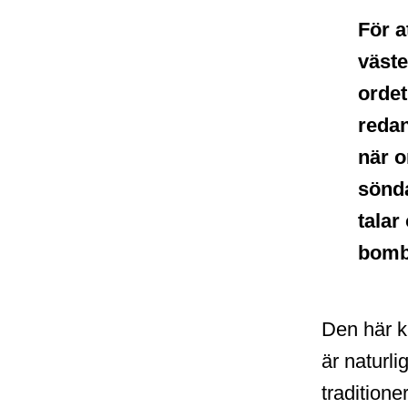
För a
väste
ordet
redan
när o
sönd
talar
bombp
Den här kl
är naturli
traditione