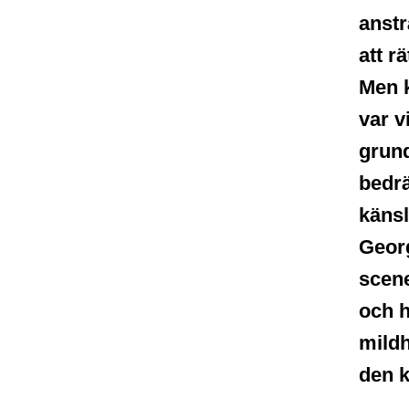
anstr
att r
Men 
var v
grund
bedrä
käns
Georg
scene
och h
mildh
den k