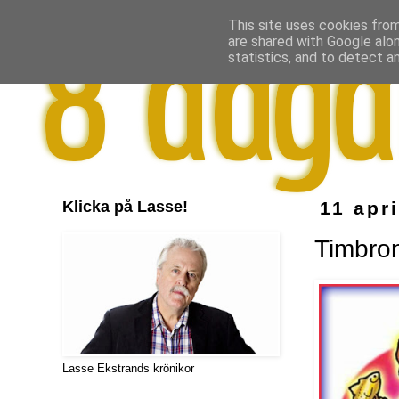
This site uses cookies from
are shared with Google alo
statistics, and to detect a
Klicka på Lasse!
11 apr
Timbron
Lasse Ekstrands krönikor