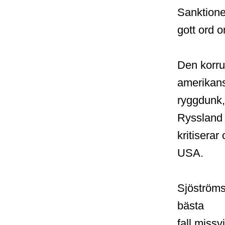
Sanktione
gott ord o
Den korru
amerikan
ryggdunk,
Ryssland
kritiserar
USA.
Sjöströms
bästa
fall miss