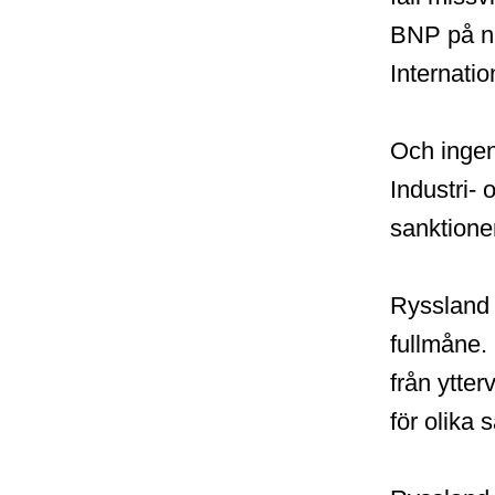
BNP på nå
Internatio
Och ingen
Industri- 
sanktione
Ryssland ä
fullmåne.
från ytter
för olika 