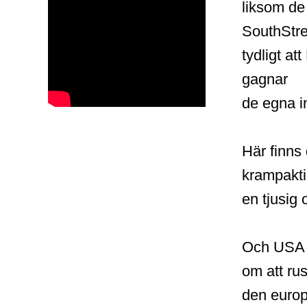
liksom de
SouthStre
tydligt at
gagnar
de egna i
Här finns 
krampaktig
en tjusig 
Och USA ha
om att rus
den europ