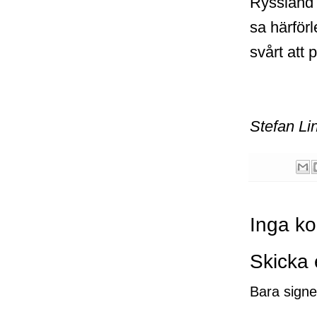
Ryssland k
sa härförl
svårt att 
Stefan Li
Inga k
Skicka
Bara signe