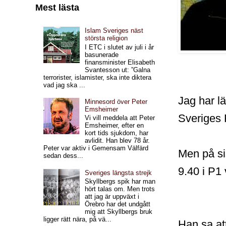
Mest lästa
Islam Sveriges näst
största religion
I ETC i slutet av juli i år
basunerade
finansminister Elisabeth
Svantesson ut: ”Galna
terrorister, islamister, ska inte diktera
vad jag ska ...
Jag har l
Minnesord över Peter
Emsheimer
Sveriges 
Vi vill meddela att Peter
Emsheimer, efter en
kort tids sjukdom, har
avlidit. Han blev 78 år.
Peter var aktiv i Gemensam Välfärd
Men på si
sedan dess...
9.40 i P1 
Sveriges längsta strejk
Skyllbergs spik har man
hört talas om. Men trots
att jag är uppväxt i
Örebro har det undgått
mig att Skyllbergs bruk
ligger rätt nära, på vä...
Han sa att