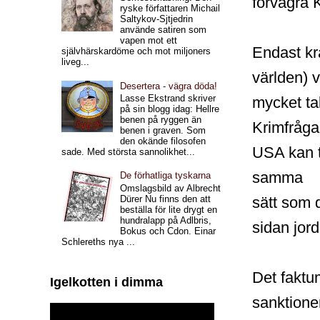
förvägra 
ryske författaren Michail
Saltykov-Sjtjedrin
använde satiren som
vapen mot ett
Endast kra
självhärskardöme och mot miljoners
liveg...
världen) v
Desertera - vägra döda!
Lasse Ekstrand skriver
mycket ta
på sin blogg idag: Hellre
benen på ryggen än
Krimfråga
benen i graven. Som
den okände filosofen
USA kan t
sade. Med största sannolikhet...
samma
De förhatliga tyskarna
Omslagsbild av Albrecht
sätt som 
Dürer Nu finns den att
beställa för lite drygt en
hundralapp på Adlbris,
sidan jord
Bokus och Cdon. Einar
Schlereths nya ...
Det faktu
Igelkotten i dimma
sanktione