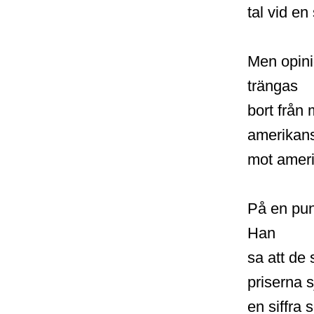
tal vid e
Men opini
trängas
bort från
amerikansk
mot amer
På en pun
Han
sa att de
priserna s
en siffra