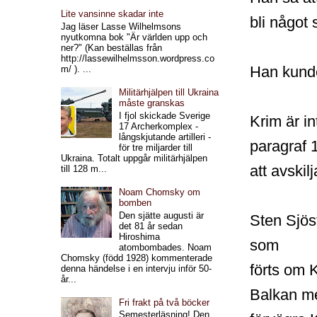
Lite vansinne skadar inte
bli något
Jag läser Lasse Wilhelmsons
nyutkomna bok "Är världen upp och
ner?" (Kan beställas från
http://lassewilhelmsson.wordpress.co
Han kunde
m/ ). ...
Militärhjälpen till Ukraina
måste granskas
I fjol skickade Sverige
Krim är i
17 Archerkomplex -
långskjutande artilleri -
paragraf 1
för tre miljarder till
Ukraina. Totalt uppgår militärhjälpen
att avski
till 128 m...
Noam Chomsky om
bomben
Den sjätte augusti är
Sten Sjös
det 81 år sedan
Hiroshima
som
atombombades. Noam
Chomsky (född 1928) kommenterade
förts om K
denna händelse i en intervju inför 50-
år...
Balkan med
Fri frakt på två böcker
Semesterläsning! Den