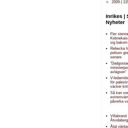
►
2009
( 11
Inrikes |
Nyheter
Fler stenr
Kebnekais
sig bakom 
Rebecka hi
polisen g
senare
”Dadgosta
ministerpo
avlägsen”
V-ledamöt
för palest
väcker krit
Så kan s
extremvär
påverka va
Villabrand 
Åtvidaber
Åtal vänta