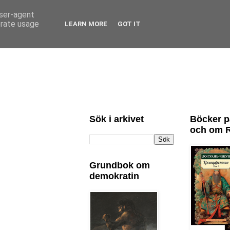
user-agent
erate usage
LEARN MORE
GOT IT
Sök i arkivet
Böcker p
och om 
Grundbok om
demokratin