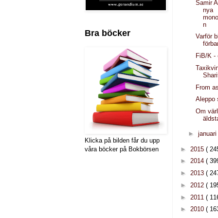
Samir 
nya
mono
n
Bra böcker
Varför b
förb
FiB/K -
Taxikvi
Shari
From as
Aleppo s
Om värl
äldst
►
januar
Klicka på bilden får du upp
►
2015
( 24
våra böcker på Bokbörsen
►
2014
( 39
►
2013
( 24
►
2012
( 19
►
2011
( 11
►
2010
( 16