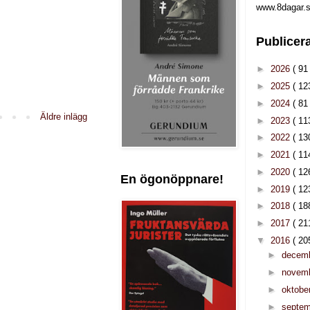
www.8dagar.s
Publicer
►
2026
( 91 
►
2025
( 12
►
2024
( 81 
Äldre inlägg
►
2023
( 11
►
2022
( 13
►
2021
( 11
►
2020
( 12
En ögonöppnare!
►
2019
( 12
►
2018
( 18
►
2017
( 21
▼
2016
( 20
►
decem
►
novem
►
oktobe
►
septe