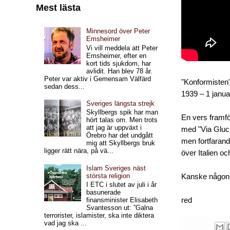
Mest lästa
Minnesord över Peter
Emsheimer
Vi vill meddela att Peter
Emsheimer, efter en
kort tids sjukdom, har
avlidit. Han blev 78 år.
Peter var aktiv i Gemensam Välfärd
"Konformisten"
sedan dess...
1939 – 1 janua
Sveriges längsta strejk
Skyllbergs spik har man
En vers framfö
hört talas om. Men trots
att jag är uppväxt i
med "Via Gluck"
Örebro har det undgått
men fortfarand
mig att Skyllbergs bruk
ligger rätt nära, på vä...
över Italien oc
Islam Sveriges näst
största religion
Kanske någon i
I ETC i slutet av juli i år
basunerade
red
finansminister Elisabeth
Svantesson ut: ”Galna
terrorister, islamister, ska inte diktera
vad jag ska ...