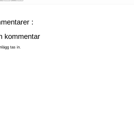
mentarer :
en kommentar
nlägg tas in.