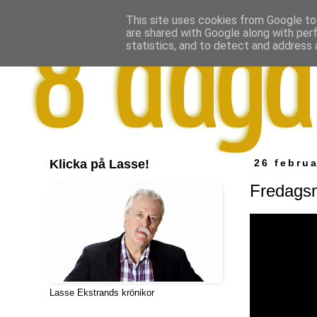
This site uses cookies from Google to 
are shared with Google along with per
statistics, and to detect and address 
Klicka på Lasse!
26 februa
Fredags
Lasse Ekstrands krönikor