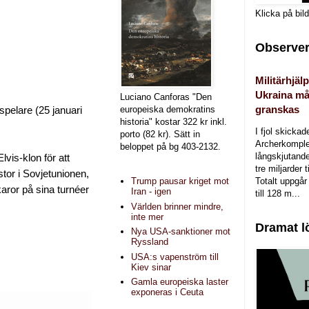
Klicka på bil
Observer
Militärhjälp
Ukraina må
Luciano Canforas "Den
granskas
europeiska demokratins
spelare (25 januari
historia" kostar 322 kr inkl.
I fjol skicka
porto (82 kr). Sätt in
Archerkomple
beloppet på bg 403-2132.
långskjutande a
vis-klon för att
tre miljarder t
stor i Sovjetunionen,
Totalt uppgår 
Trump pausar kriget mot
aror på sina turnéer
Iran - igen
till 128 m...
Världen brinner mindre,
inte mer
Dramat l
Nya USA-sanktioner mot
Ryssland
USA:s vapenström till
Kiev sinar
Gamla europeiska laster
exponeras i Ceuta