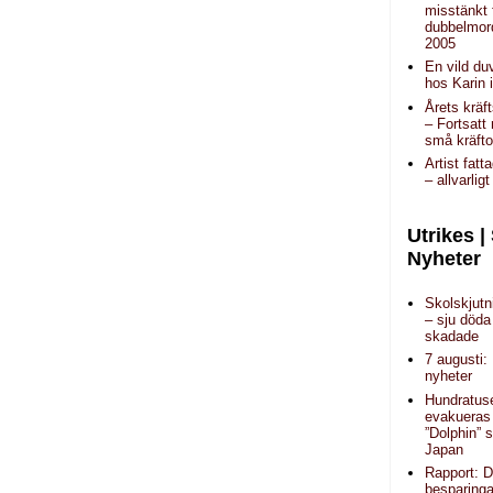
misstänkt 
dubbelmord
2005
En vild duv
hos Karin 
Årets kräf
– Fortsat
små kräfto
Artist fatt
– allvarlig
Utrikes |
Nyheter
Skolskjutn
– sju döda
skadade
7 augusti:
nyheter
Hundratus
evakueras 
”Dolphin” 
Japan
Rapport: 
besparinga