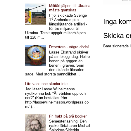
Militärhjälpen till Ukraina
måste granskas
I fjol skickade Sverige
17 Archerkomplex -
Inga kom
långskjutande artilleri -
för tre miljarder till
Ukraina. Totalt uppgår militärhjälpen
Skicka 
till 128 m...
Bara signerade i
Desertera - vägra döda!
Lasse Ekstrand skriver
på sin blogg idag: Hellre
benen på ryggen än
benen i graven. Som
den okände filosofen
sade. Med största sannolikhet...
Lite vansinne skadar inte
Jag läser Lasse Wilhelmsons
nyutkomna bok "Är världen upp och
ner?" (Kan beställas från
http://lassewilhelmsson.wordpress.co
m/ ). ...
Fri frakt på två böcker
Semesterläsning! Den
ryske författaren Michail
Saltykov-Sjtjedrin