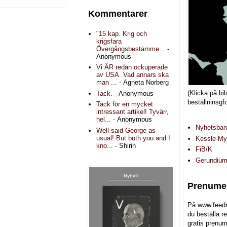
Kommentarer
"15 kap. Krig och
krigsfara
Övergångsbestämme...
-
Anonymous
Vi ÄR redan ockuperade
av USA. Vad annars ska
man ...
- Agneta Norberg
(Klicka på bil
Tack.
- Anonymous
beställninsgf
Tack för en mycket
intressant artikel! Tyvärr,
hel...
- Anonymous
Nyhetsba
Well said George as
usual! But both you and I
Kessle-Myr
kno...
- Shirin
FiB/K
Gerundiu
Prenumer
På www.feedr
du beställa r
gratis prenum