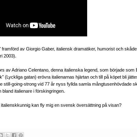
 framförd av Giorgio Gaber, italiensk dramatiker, humorist och skåde
ri 2003).
rs av Adriano Celentano, denna italienska legend, som började som El
 (Lyckliga gatan) erövra italienarnas hjärtan och till på köpet bli jätte
e still-going-strong vid 77 år nyss fyllda samla mångtusenhövdade sk
h bland italienare i förskingringen.
talienskkunnig kan fly mig en svensk översättning på visan?