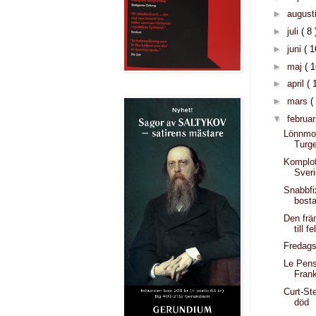
►
august
►
juli
( 8 
►
juni
( 1
►
maj
( 1
►
april
( 
►
mars
(
▼
februar
Lönnmor
Turg
Komplot
Sver
Snabbfi
bost
Den frä
till 
Fredag
Le Pens
Frank
Curt-St
död