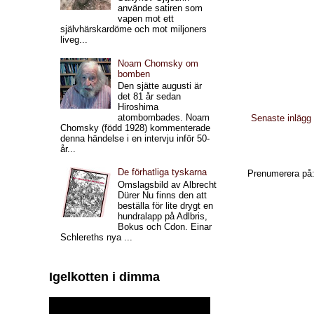
använde satiren som
vapen mot ett
självhärskardöme och mot miljoners
liveg...
Noam Chomsky om
bomben
Den sjätte augusti är
det 81 år sedan
Hiroshima
atombombades. Noam
Senaste inlägg
Chomsky (född 1928) kommenterade
denna händelse i en intervju inför 50-
år...
De förhatliga tyskarna
Prenumerera på
Omslagsbild av Albrecht
Dürer Nu finns den att
beställa för lite drygt en
hundralapp på Adlbris,
Bokus och Cdon. Einar
Schlereths nya ...
Igelkotten i dimma