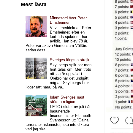
Mest lästa
Minnesord över Peter
Emsheimer
Vi vill meddela att Peter
Emsheimer, efter en
kort tids sjukdom, har
avlidit. Han blev 78 år.
Peter var aktiv i Gemensam Välfärd
sedan dess...
Sveriges längsta strejk
Skyllbergs spik har man
hört talas om. Men trots
att jag är uppväxt i
Örebro har det undgått
mig att Skyllbergs bruk
ligger rätt nära, på vä...
Islam Sveriges näst
största religion
I ETC i slutet av juli i år
basunerade
finansminister Elisabeth
Svantesson ut: ”Galna
terrorister, islamister, ska inte diktera
vad jag ska ...