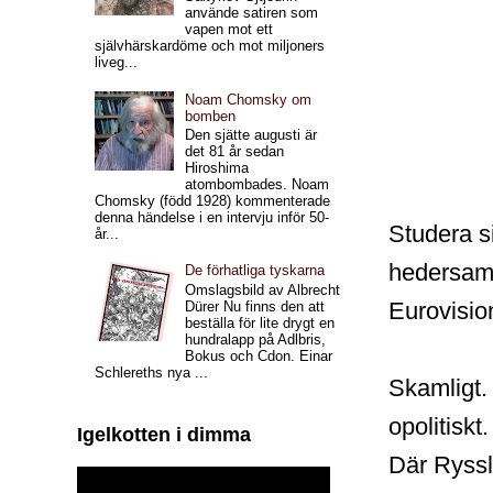
använde satiren som
vapen mot ett
självhärskardöme och mot miljoners
liveg...
Noam Chomsky om
bomben
Den sjätte augusti är
det 81 år sedan
Hiroshima
atombombades. Noam
Chomsky (född 1928) kommenterade
denna händelse i en intervju inför 50-
Studera s
år...
hedersamt
De förhatliga tyskarna
Omslagsbild av Albrecht
Eurovisio
Dürer Nu finns den att
beställa för lite drygt en
hundralapp på Adlbris,
Bokus och Cdon. Einar
Schlereths nya ...
Skamligt.
opolitiskt
Igelkotten i dimma
Där Ryssla