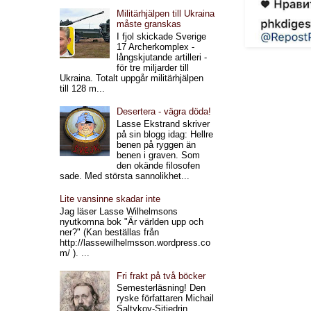
Militärhjälpen till Ukraina
måste granskas
I fjol skickade Sverige
17 Archerkomplex -
långskjutande artilleri -
för tre miljarder till
Ukraina. Totalt uppgår militärhjälpen
till 128 m...
Desertera - vägra döda!
Lasse Ekstrand skriver
på sin blogg idag: Hellre
benen på ryggen än
benen i graven. Som
den okände filosofen
sade. Med största sannolikhet...
Lite vansinne skadar inte
Jag läser Lasse Wilhelmsons
nyutkomna bok "Är världen upp och
ner?" (Kan beställas från
http://lassewilhelmsson.wordpress.co
m/ ). ...
Fri frakt på två böcker
Semesterläsning! Den
ryske författaren Michail
Saltykov-Sjtjedrin