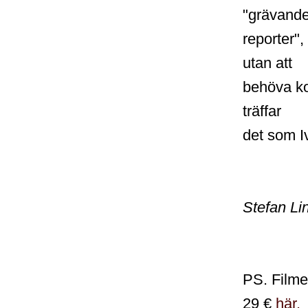
"grävand
reporter",
utan att
behöva ko
träffar
det som I
Stefan Li
PS. Filme
29 €
här.