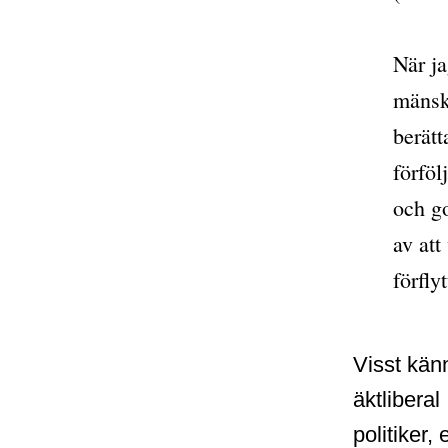
När j
mänsk
berät
förföl
och go
av att
förfly
Visst kän
äktliberal
politiker,