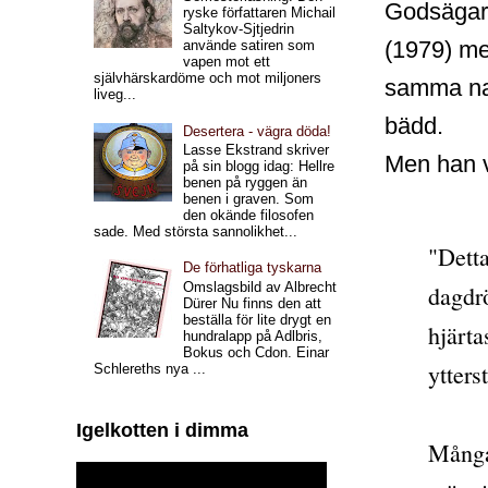
Godsägare
ryske författaren Michail
Saltykov-Sjtjedrin
(1979) m
använde satiren som
vapen mot ett
självhärskardöme och mot miljoners
samma nam
liveg...
bädd.
Desertera - vägra döda!
Lasse Ekstrand skriver
Men han v
på sin blogg idag: Hellre
benen på ryggen än
benen i graven. Som
den okände filosofen
sade. Med största sannolikhet...
"Detta
De förhatliga tyskarna
Omslagsbild av Albrecht
dagdr
Dürer Nu finns den att
beställa för lite drygt en
hjärta
hundralapp på Adlbris,
Bokus och Cdon. Einar
ytters
Schlereths nya ...
Igelkotten i dimma
Många 