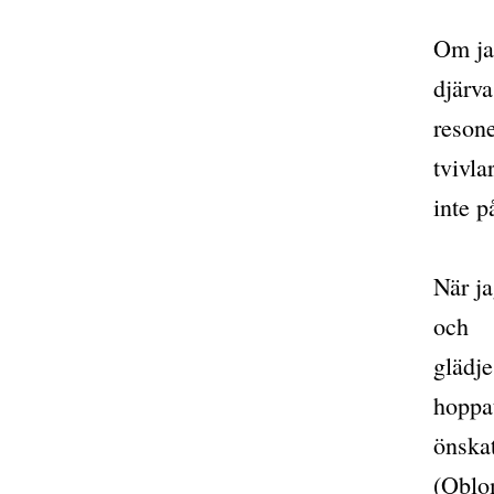
Om jag
djärva
reson
tvivla
inte p
När ja
och
glädje
hoppa
önskat
(Oblo