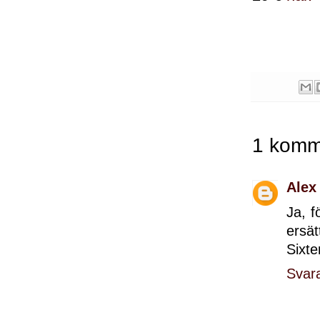
1 komm
Alex
Ja, f
ersä
Sixt
Svar