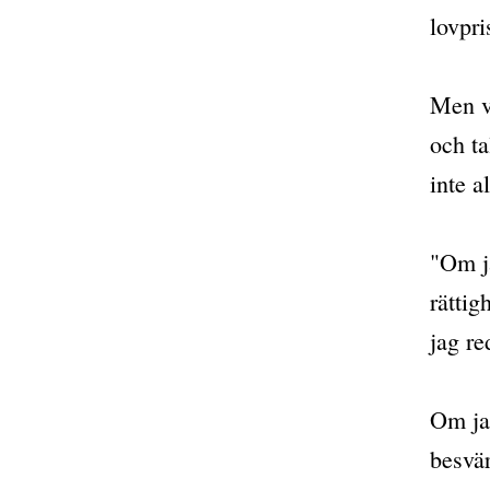
lovpri
Men va
och ta
inte a
"Om j
rätti
jag re
Om ja
besvä