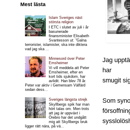
Mest lästa
Islam Sveriges näst
största religion
I ETC i slutet av juli i år
basunerade
finansminister Elisabeth
Svantesson ut: ”Galna
terrorister, islamister, ska inte diktera
vad jag ska ...
Minnesord över Peter
Jag upptä
Emsheimer
Vi vill meddela att Peter
har
Emsheimer, efter en
kort tids sjukdom, har
smugit sig
avlidit. Han blev 78 år.
Peter var aktiv i Gemensam Välfärd
sedan dess...
Som synon
Sveriges längsta strejk
Skyllbergs spik har man
hört talas om. Men trots
försoffnin
att jag är uppväxt i
Örebro har det undgått
sysslolösh
mig att Skyllbergs bruk
ligger rätt nära, på vä...