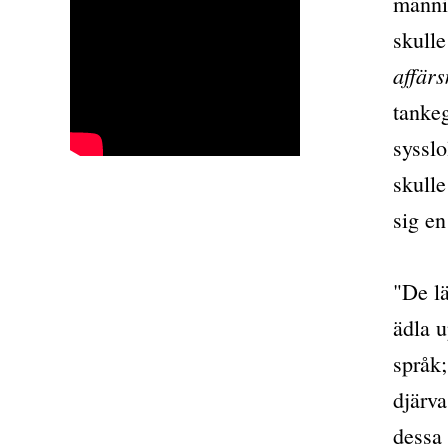
männi
skulle
affärs
tankeg
syssl
skulle
sig en
"De lä
ädla u
språk;
djärva
dessa 