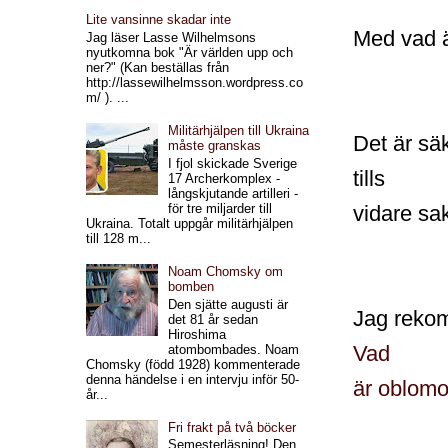
Lite vansinne skadar inte
Med vad ä
Jag läser Lasse Wilhelmsons
nyutkomna bok "Är världen upp och
ner?" (Kan beställas från
http://lassewilhelmsson.wordpress.co
m/ ). ...
Militärhjälpen till Ukraina
Det är sä
måste granskas
I fjol skickade Sverige
tills
17 Archerkomplex -
långskjutande artilleri -
för tre miljarder till
vidare sa
Ukraina. Totalt uppgår militärhjälpen
till 128 m...
Noam Chomsky om
bomben
Den sjätte augusti är
Jag rekom
det 81 år sedan
Hiroshima
Vad
atombombades. Noam
Chomsky (född 1928) kommenterade
denna händelse i en intervju inför 50-
är oblomo
år...
Fri frakt på två böcker
Semesterläsning! Den