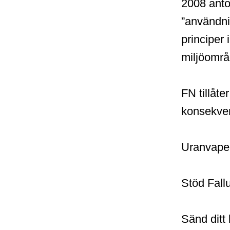
2008 anto
”användni
principer 
miljöområ
FN tillåt
konsekven
Uranvapen
Stöd Fall
Sänd ditt 