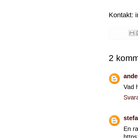
Kontakt: i
2 komm
ande
Vad 
Svar
stef
En ra
https