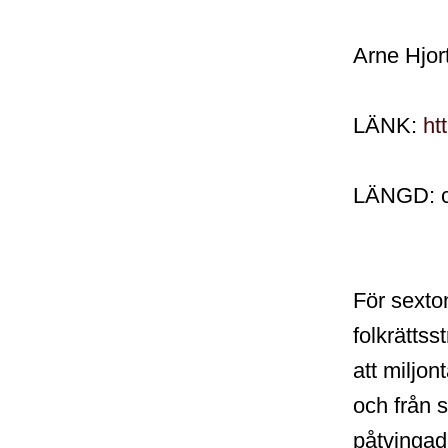
Arne Hjor
LÄNK:
ht
LÄNGD: c
För sexto
folkrättss
att miljo
och från si
påtvingade