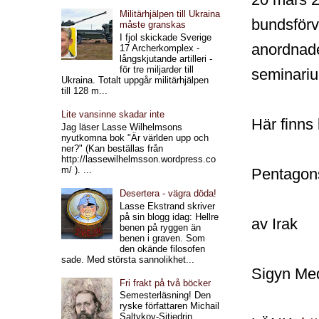
Militärhjälpen till Ukraina
bundsförva
måste granskas
I fjol skickade Sverige
anordnade
17 Archerkomplex -
långskjutande artilleri -
för tre miljarder till
seminari
Ukraina. Totalt uppgår militärhjälpen
till 128 m...
Lite vansinne skadar inte
Här finns 
Jag läser Lasse Wilhelmsons
nyutkomna bok "Är världen upp och
ner?" (Kan beställas från
http://lassewilhelmsson.wordpress.co
m/ ). ...
Pentagons 
Desertera - vägra döda!
Lasse Ekstrand skriver
på sin blogg idag: Hellre
av Irak
benen på ryggen än
benen i graven. Som
den okände filosofen
sade. Med största sannolikhet...
Sigyn Mede
Fri frakt på två böcker
Semesterläsning! Den
ryske författaren Michail
Saltykov-Sjtjedrin