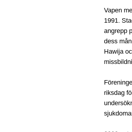
Vapen med
1991. Sta
angrepp p
dess mång
Hawija oc
missbildn
Föreningen
riksdag fö
undersökn
sjukdomar