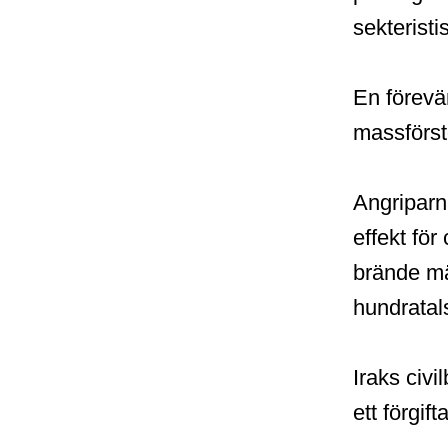
sekteristi
En förevä
massförst
Angriparn
effekt för
brände mä
hundratals
Iraks civi
ett förgift