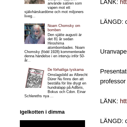
LÄNK:
ht
använde satiren som
vapen mot ett
självhärskardöme och mot miljoners
liveg...
LÄNGD: c
Noam Chomsky om
bomben
Den sjätte augusti är
det 81 år sedan
Hiroshima
atombombades. Noam
Uranvapen
Chomsky (född 1928) kommenterade
denna händelse i en intervju inför 50-
år...
De förhatliga tyskarna
Presentat
Omslagsbild av Albrecht
Dürer Nu finns den att
professor 
beställa för lite drygt en
hundralapp på Adlbris,
Bokus och Cdon. Einar
Schlereths nya ...
LÄNK:
ht
Igelkotten i dimma
LÄNGD: c