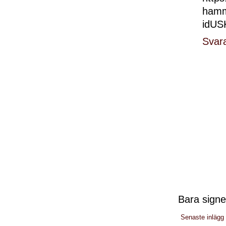
hamme
idU
Svar
Bara signe
Senaste inlägg