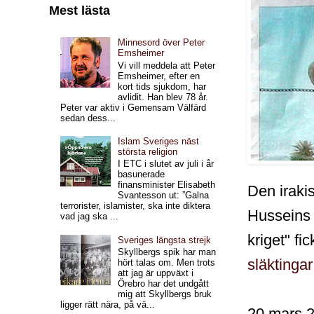
Mest lästa
Minnesord över Peter
Emsheimer
Vi vill meddela att Peter
Emsheimer, efter en
kort tids sjukdom, har
avlidit. Han blev 78 år.
Peter var aktiv i Gemensam Välfärd
sedan dess...
Islam Sveriges näst
största religion
I ETC i slutet av juli i år
basunerade
finansminister Elisabeth
Den iraki
Svantesson ut: ”Galna
terrorister, islamister, ska inte diktera
Husseins 
vad jag ska ...
kriget" fi
Sveriges längsta strejk
Skyllbergs spik har man
släktingar 
hört talas om. Men trots
att jag är uppväxt i
Örebro har det undgått
mig att Skyllbergs bruk
ligger rätt nära, på vä...
20 mars 2