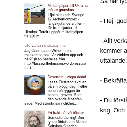
Så här ly
Militärhjälpen till Ukraina
måste granskas
I fjol skickade Sverige
17 Archerkomplex -
- Hej, god
långskjutande artilleri -
för tre miljarder till
Ukraina. Totalt uppgår militärhjälpen
till 128 m...
- Allt ver
Lite vansinne skadar inte
kommer at
Jag läser Lasse Wilhelmsons
nyutkomna bok "Är världen upp och
ner?" (Kan beställas från
uttalande.
http://lassewilhelmsson.wordpress.co
m/ ). ...
Desertera - vägra döda!
- Bekräfta
Lasse Ekstrand skriver
på sin blogg idag: Hellre
benen på ryggen än
benen i graven. Som
- Du förstå
den okände filosofen
sade. Med största sannolikhet...
krig. Och 
Fri frakt på två böcker
Semesterläsning! Den
ryske författaren Michail
Saltykov-Sjtjedrin