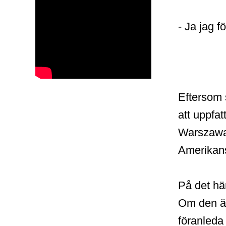
- Ja jag f
Eftersom 
att uppfat
Warszawa)
Amerikans
På det här
Om den är
föranleda