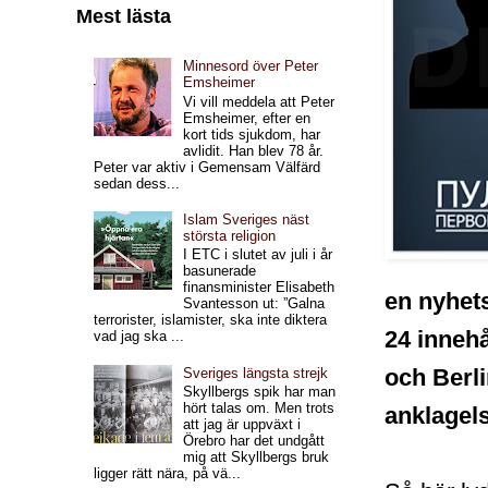
Mest lästa
Minnesord över Peter
Emsheimer
Vi vill meddela att Peter
Emsheimer, efter en
kort tids sjukdom, har
avlidit. Han blev 78 år.
Peter var aktiv i Gemensam Välfärd
sedan dess...
Islam Sveriges näst
största religion
I ETC i slutet av juli i år
basunerade
finansminister Elisabeth
en nyhets
Svantesson ut: ”Galna
terrorister, islamister, ska inte diktera
24 innehå
vad jag ska ...
och Berli
Sveriges längsta strejk
Skyllbergs spik har man
hört talas om. Men trots
anklagels
att jag är uppväxt i
Örebro har det undgått
mig att Skyllbergs bruk
ligger rätt nära, på vä...