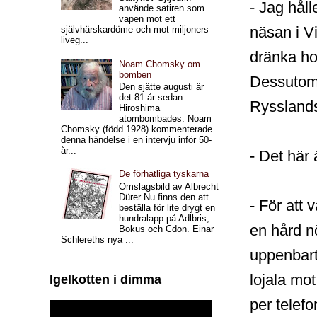
- Jag håll
använde satiren som
vapen mot ett
näsan i Vi
självhärskardöme och mot miljoners
liveg...
dränka ho
Noam Chomsky om
bomben
Dessutom 
Den sjätte augusti är
det 81 år sedan
Rysslands
Hiroshima
atombombades. Noam
Chomsky (född 1928) kommenterade
denna händelse i en intervju inför 50-
år...
- Det här 
De förhatliga tyskarna
Omslagsbild av Albrecht
Dürer Nu finns den att
- För att 
beställa för lite drygt en
hundralapp på Adlbris,
en hård n
Bokus och Cdon. Einar
Schlereths nya ...
uppenbart
lojala mot
Igelkotten i dimma
per telefo