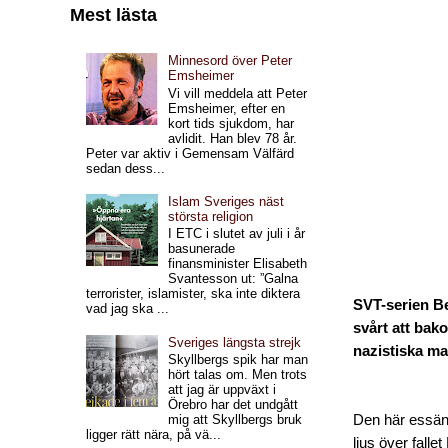
Mest lästa
Minnesord över Peter
Emsheimer
Vi vill meddela att Peter
Emsheimer, efter en
kort tids sjukdom, har
avlidit. Han blev 78 år.
Peter var aktiv i Gemensam Välfärd
sedan dess...
Islam Sveriges näst
största religion
I ETC i slutet av juli i år
basunerade
finansminister Elisabeth
Svantesson ut: ”Galna
terrorister, islamister, ska inte diktera
SVT-serien Be
vad jag ska ...
svårt att ba
Sveriges längsta strejk
nazistiska ma
Skyllbergs spik har man
hört talas om. Men trots
att jag är uppväxt i
Örebro har det undgått
Den här essän 
mig att Skyllbergs bruk
ligger rätt nära, på vä...
ljus över falle