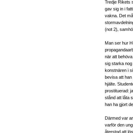
Tredje Rikets 
gav sig in i f
vakna. Det mås
stormavdelning
(not 2), samhö
Man ser hur Ho
propagandaarbe
när att behöva
sig starka nog
konstnären i sit
bevisa att han 
hjälte. Studen
prostituerad: j
stånd att låta 
han ha gjort de
Därmed var arb
varför den ung
återstod att l