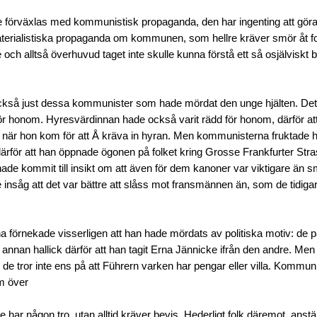
e förväxlas med kommunistisk propaganda, den har ingenting att gö
terialistiska propaganda om kommunen, som hellre kräver smör åt fo
och alltså överhuvud taget inte skulle kunna förstå ett så osjälvisk
kså just dessa kommunister som hade mördat den unge hjälten. Det g
ör honom. Hyresvärdinnan hade också varit rädd för honom, därför att 
 när hon kom för att Å kräva in hyran. Men kommunisterna fruktade 
därför att han öppnade ögonen på folket kring Grosse Frankfurter Strass
hade kommit till insikt om att även för dem kanoner var viktigare än sm
e insåg att det var bättre att slåss mot fransmännen än, som de tidigar
förnekade visserligen att han hade mördats av politiska motiv: de p
annan hallick därför att han tagit Erna Jännicke ifrån den andre. M
t, de tror inte ens på att Führern varken har pengar eller villa. Kommun
m över
te har någon tro, utan alltid kräver bevis. Hederligt folk däremot, ans