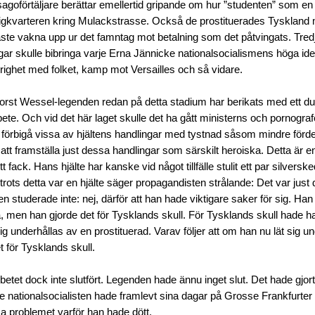
sagoförtäljare berättar emellertid gripande om hur ”studenten” som e
attigkvarteren kring Mulackstrasse. Också de prostituerades Tyskland 
te vakna upp ur det famntag mot betalning som det påtvingats. Tred
ar skulle bibringa varje Erna Jännicke nationalsocialismens höga idea
righet med folket, kamp mot Versailles och så vidare.
rst Wessel-legenden redan på detta stadium har berikats med ett du
te. Och vid det här laget skulle det ha gått ministerns och pornograf
 förbigå vissa av hjältens handlingar med tystnad såsom mindre förd
 att framställa just dessa handlingar som särskilt heroiska. Detta är e
t fack. Hans hjälte har kanske vid något tillfälle stulit ett par silverskeda
trots detta var en hjälte säger propagandisten strålande: Det var just 
ten studerade inte: nej, därför att han hade viktigare saker för sig. H
a, men han gjorde det för Tysklands skull. För Tysklands skull hade han
sig underhållas av en prostituerad. Varav följer att om han nu lät sig 
t för Tysklands skull.
etet dock inte slutfört. Legenden hade ännu inget slut. Det hade gjor
e nationalsocialisten hade framlevt sina dagar på Grosse Frankfurter
ösa problemet varför han hade dött.