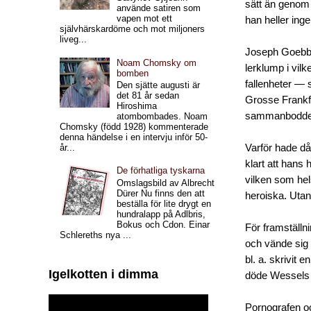
sätt än genom a
använde satiren som
vapen mot ett
han heller ing
självhärskardöme och mot miljoners
liveg...
Joseph Goebbels
Noam Chomsky om
lerklump i vilk
bomben
fallenheter — s
Den sjätte augusti är
det 81 år sedan
Grosse Frankfu
Hiroshima
sammanbodde m
atombombades. Noam
Chomsky (född 1928) kommenterade
denna händelse i en intervju inför 50-
Varför hade då
år...
klart att hans 
De förhatliga tyskarna
vilken som hel
Omslagsbild av Albrecht
Dürer Nu finns den att
heroiska. Utan 
beställa för lite drygt en
hundralapp på Adlbris,
Bokus och Cdon. Einar
För framställn
Schlereths nya ...
och vände sig 
bl. a. skrivit 
Igelkotten i dimma
döde Wessels l
Pornografen oc