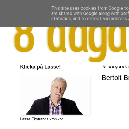
This site uses cookies from Google to 
are shared with Google along with per
statistics, and to detect and address 
Klicka på Lasse!
6 august
Bertolt 
Lasse Ekstrands krönikor