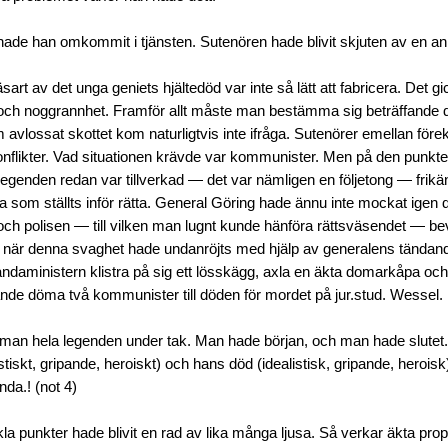
 hade han omkommit i tjänsten. Sutenören hade blivit skjuten av en a
art av det unga geniets hjältedöd var inte så lätt att fabricera. Det gic
t och noggrannhet. Framför allt måste man bestämma sig beträffande 
avlossat skottet kom naturligtvis inte ifråga. Sutenörer emellan före
likter. Vad situationen krävde var kommunister. Men på den punkten
legenden redan var tillverkad — det var nämligen en följetong — frik
som ställts inför rätta. General Göring hade ännu inte mockat igen 
 och polisen — till vilken man lugnt kunde hänföra rättsväsendet — be
t när denna svaghet hade undanröjts med hjälp av generalens tändan
ndaministern klistra på sig ett lösskägg, axla en äkta domarkåpa o
ande döma två kommunister till döden för mordet på jur.stud. Wessel.
 man hela legenden under tak. Man hade början, och man hade slutet
istiskt, gripande, heroiskt) och hans död (idealistisk, gripande, heroisk
da.! (not 4)
la punkter hade blivit en rad av lika många ljusa. Så verkar äkta pro