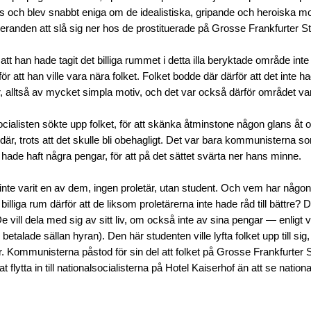
s och blev snabbt eniga om de idealistiska, gripande och heroiska m
deranden att slå sig ner hos de prostituerade på Grosse Frankfurter S
tt han hade tagit det billiga rummet i detta illa beryktade område inte 
rför att han ville vara nära folket. Folket bodde där därför att det inte hade
r, alltså av mycket simpla motiv, och det var också därför området var 
cialisten sökte upp folket, för att skänka åtminstone någon glans åt
 där, trots att det skulle bli obehagligt. Det var bara kommunisterna s
e hade haft några pengar, för att på det sättet svärta ner hans minne.
inte varit en av dem, ingen proletär, utan student. Och vem har någons
 billiga rum därför att de liksom proletärerna inte hade råd till bättre? D
De vill dela med sig av sitt liv, om också inte av sina pengar — enlig
etalade sällan hyran). Den här studenten ville lyfta folket upp till sig,
r. Kommunisterna påstod för sin del att folket på Grosse Frankfurter S
t flytta in till nationalsocialisterna på Hotel Kaiserhof än att se nationa