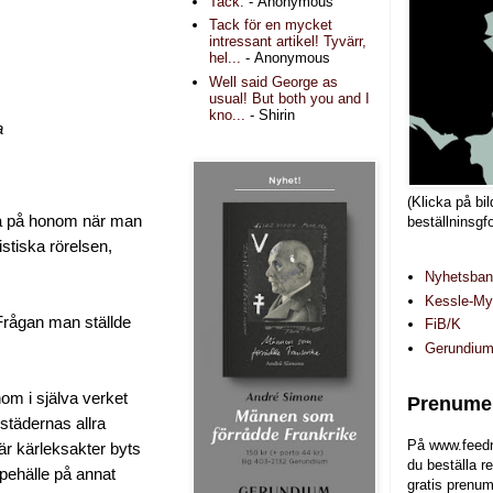
Tack.
- Anonymous
Tack för en mycket
intressant artikel! Tyvärr,
hel...
- Anonymous
Well said George as
usual! But both you and I
kno...
- Shirin
a
(Klicka på bil
nka på honom när man
beställninsgf
stiska rörelsen,
Nyhetsba
Kessle-Myr
? Frågan man ställde
FiB/K
Gerundiu
om i själva verket
Prenumer
städernas allra
På www.feedr
är kärleksakter byts
du beställa r
ppehälle på annat
gratis prenum