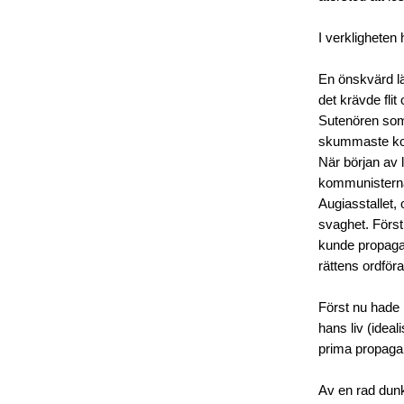
I verkligheten
En önskvärd läs
det krävde fli
Sutenören som 
skummaste konf
När början av 
kommunisterna 
Augiasstallet,
svaghet. Förs
kunde propaga
rättens ordför
Först nu hade
hans liv (ideal
prima propagan
Av en rad dunk