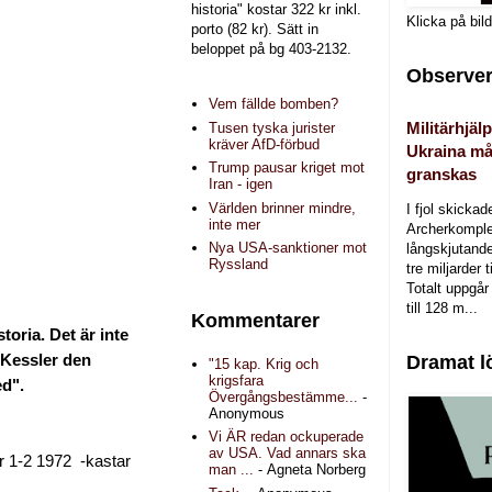
historia" kostar 322 kr inkl.
Klicka på bil
porto (82 kr). Sätt in
beloppet på bg 403-2132.
Observer
Vem fällde bomben?
Militärhjälp
Tusen tyska jurister
kräver AfD-förbud
Ukraina må
Trump pausar kriget mot
granskas
Iran - igen
Världen brinner mindre,
I fjol skicka
inte mer
Archerkomple
Nya USA-sanktioner mot
långskjutande a
Ryssland
tre miljarder t
Totalt uppgår 
till 128 m...
Kommentarer
toria. Det är inte
 Kessler den
Dramat l
"15 kap. Krig och
krigsfara
ed".
Övergångsbestämme...
-
Anonymous
Vi ÄR redan ockuperade
av USA. Vad annars ska
nr 1-2 1972 -kastar
man ...
- Agneta Norberg