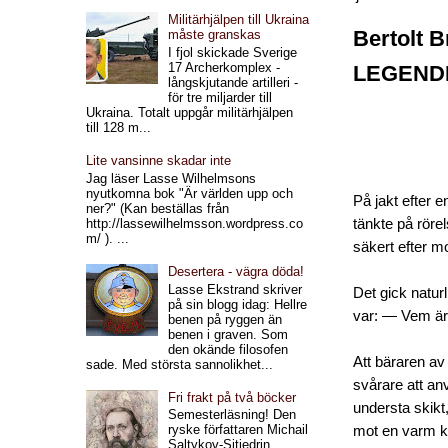
Militärhjälpen till Ukraina
Bertolt B
måste granskas
I fjol skickade Sverige
17 Archerkomplex -
LEGEND
långskjutande artilleri -
för tre miljarder till
Ukraina. Totalt uppgår militärhjälpen
till 128 m...
Lite vansinne skadar inte
Jag läser Lasse Wilhelmsons
nyutkomna bok "Är världen upp och
På jakt efter 
ner?" (Kan beställas från
tänkte på röre
http://lassewilhelmsson.wordpress.co
m/ ). ...
säkert efter m
Desertera - vägra döda!
Lasse Ekstrand skriver
Det gick naturl
på sin blogg idag: Hellre
var: — Vem är 
benen på ryggen än
benen i graven. Som
den okände filosofen
Att bäraren av
sade. Med största sannolikhet...
svårare att an
Fri frakt på två böcker
understa skikt
Semesterläsning! Den
ryske författaren Michail
mot en varm ko
Saltykov-Sjtjedrin