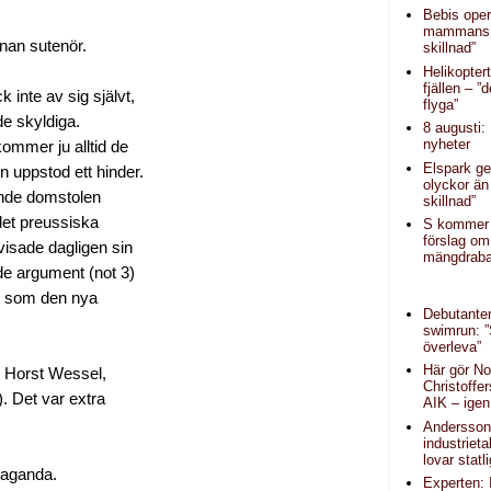
Bebis oper
mammans 
nnan sutenör.
skillnad”
Helikopter
fjällen – ”d
k inte av sig självt,
flyga”
de skyldiga.
8 augusti:
nyheter
kommer ju alltid de
Elspark ge
 uppstod ett hinder.
olyckor än
ände domstolen
skillnad”
det preussiska
S kommer
förslag om
visade dagligen sin
mängdraba
de argument (not 3)
ch som den nya
Debutanten
swimrun: 
överleva”
Här gör N
. Horst Wessel,
Christoffe
). Det var extra
AIK – igen
Andersson (
industrieta
lovar statl
paganda.
Experten: 