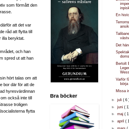
imper
otiv som förmått den
inpis
trasse.
En hist
Terrorn
därför att det var
ansik
 råd att flytta till
Taliban
västv
illa beryktat.
Det hän
 området, och han
Spektak
doms
om spred ut att han
Bertolt 
Lege
Wess
in hört talas om att
Varför få
börja
e bor där för att de
Missa i
t vad hyresvärdinnan
Bra böcker
 om också inte till
►
juli
( 6 
trasse troligen
►
juni
( 1
lsocialisterna flytta
►
maj
( 1
►
april
( 
►
mars
(