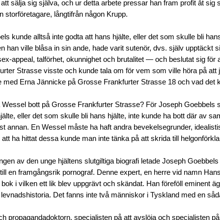
tt sälja sig själva, och ur detta arbete pressar han fram profit åt sig sj
en storföretagare, långtifrån någon Krupp.
 kunde alltså inte godta att hans hjälte, eller det som skulle bli hans
en han ville blåsa in sin ande, hade varit sutenör, dvs. själv upptäckt s
ex-appeal, talförhet, okunnighet och brutalitet — och beslutat sig för at
rter Strasse visste och kunde tala om för vem som ville höra på att 
ed Erna Jännicke på Grosse Frankfurter Strasse 18 och vad det 
 Wessel bott på Grosse Frankfurter Strasse? För Joseph Goebbels st
hjälte, eller det som skulle bli hans hjälte, inte kunde ha bott där av
st annan. En Wessel måste ha haft andra bevekelsegrunder, idealisti
att ha hittat dessa kunde man inte tänka på att skrida till helgonförkla
ingen av den unge hjältens slutgiltiga biografi letade Joseph Goebbel
till en framgångsrik pornograf. Denne expert, en herre vid namn Ha
en bok i vilken ett lik blev uppgrävt och skändat. Han föreföll eminent äg
evnadshistoria. Det fanns inte två människor i Tyskland med en såda
h propagandadoktorn, specialisten på att avslöja och specialisten på a