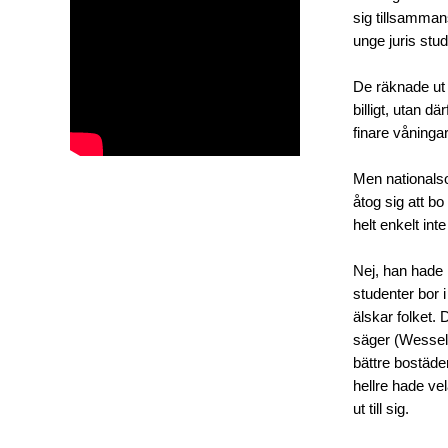
sig tillsamman
unge juris stu
De räknade ut a
billigt, utan dä
finare våninga
Men nationalso
åtog sig att bo
helt enkelt int
Nej, han hade 
studenter bor i
älskar folket. 
säger (Wessel b
bättre bostäde
hellre hade vela
ut till sig.