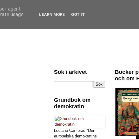
user-agent
erate usage
LEARN MORE
GOT IT
Sök i arkivet
Böcker p
och om 
Grundbok om
demokratin
Luciano Canforas "Den
europeiska demokratins