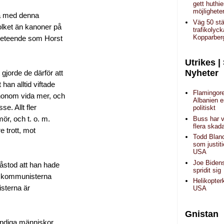
gett huthi
möjlighete
ra med denna
Väg 50 stä
lket än kanoner på
trafikolyc
Kopparber
t beteende som Horst
Utrikes |
Nyheter
jorde de därför att
han alltid viftade
Flamingore
honom vida mer, och
Albanien 
e. Allt fler
politiskt
ör, och t. o. m.
Buss har v
flera skad
e trott, mot
Todd Blan
som justiti
USA
Joe Biden
åstod att han hade
spridit sig
en kommunisterna
Helikopter
isterna är
USA
Gnistan
tändiga människor,