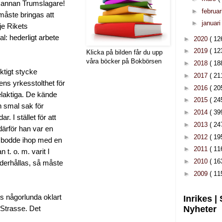
n annan Trumslagare!
►
februar
måste bringas att
►
januar
je Rikets
l: hederligt arbete
►
2020
( 12
►
2019
( 12
Klicka på bilden får du upp
våra böcker på Bokbörsen
►
2018
( 18
ktigt stycke
►
2017
( 21
ens yrkesstolthet för
►
2016
( 20
elaktiga. De kände
►
2015
( 24
n smal sak för
►
2014
( 39
r. I stället för att
►
2013
( 24
därför han var en
►
2012
( 19
an bodde ihop med en
►
2011
( 11
 t. o. m. varit I
►
2010
( 16
underhållas, så måste
►
2009
( 11
ts någorlunda oklart
Inrikes |
Nyheter
 Strasse. Det