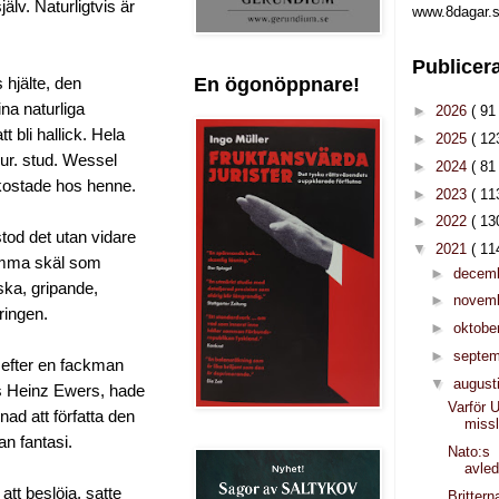
älv. Naturligtvis är
www.8dagar.s
Publicer
En ögonöppnare!
 hjälte, den
ina naturliga
►
2026
( 91 
t bli hallick. Hela
►
2025
( 12
jur. stud. Wessel
►
2024
( 81 
kostade hos henne.
►
2023
( 11
►
2022
( 13
od det utan vidare
▼
2021
( 11
 samma skäl som
►
decem
ska, gripande,
►
novem
ringen.
►
oktobe
►
septe
s efter en fackman
▼
august
ns Heinz Ewers, hade
Varför 
nad att författa den
miss
n fantasi.
Nato:s
avle
tt beslöja, satte
Britter