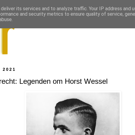
deliver its services and to analyze traffic. Your IP address and 
formance and security metrics to ensure quality of service, gen
abuse.
i 2021
Brecht: Legenden om Horst Wessel