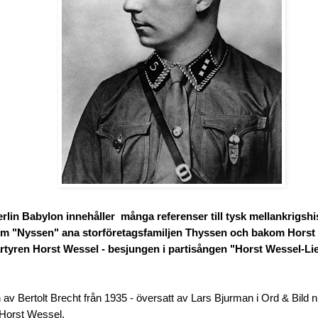
rlin Babylon innehåller många referenser till tysk mellankrigshis
kom "Nyssen" ana storföretagsfamiljen Thyssen och bakom Horst
rtyren Horst Wessel - besjungen i partisången "Horst Wessel-Li
av Bertolt Brecht från 1935 - översatt av Lars Bjurman i Ord & Bild 
t Horst Wessel.