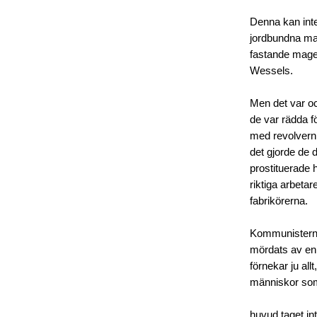
Denna kan int
jordbundna ma
fastande mage 
Wessels.
Men det var oc
de var rädda f
med revolvern
det gjorde de 
prostituerade 
riktiga arbetar
fabrikörerna.
Kommunisterna 
mördats av en 
förnekar ju all
människor so
huvud taget in