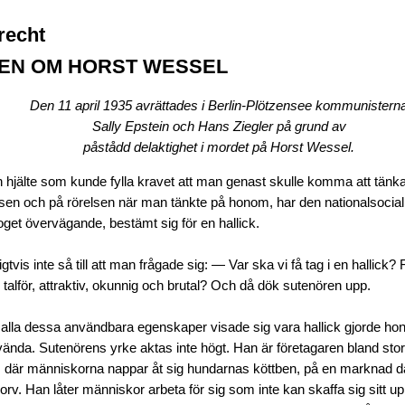
recht
EN OM HORST WESSEL
Den 11 april 1935 avrättades i Berlin-Plötzensee kommunistern
Sally Epstein och Hans Ziegler på grund av
påstådd delaktighet i mordet på Horst Wessel.
en hjälte som kunde fylla kravet att man genast skulle komma att tä
lsen och på rörelsen när man tänkte på honom, har den nationalsociali
oget övervägande, bestämt sig för en hallick.
igtvis inte så till att man frågade sig: — Var ska vi få tag i en hallick
talför, attraktiv, okunnig och brutal? Och då dök sutenören upp.
 alla dessa användbara egenskaper visade sig vara hallick gjorde hon
vända. Sutenörens yrke aktas inte högt. Han är företagaren bland stor
, där människorna nappar åt sig hundarnas köttben, på en marknad d
rv. Han låter människor arbeta för sig som inte kan skaffa sig sitt u