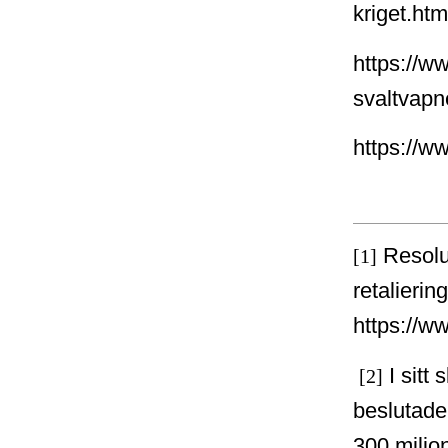
kriget.ht
https://w
svaltvapn
https://w
Resolu
[1]
retalieri
https://w
I sitt
[2]
beslutade 
300 miljo