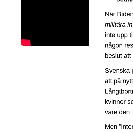
När Bide
militära i
inte upp t
någon rese
beslut att
Svenska po
att på nyt
Långtbort
kvinnor so
vare den ”
Men ”inte