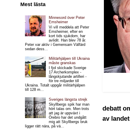
Mest lästa
Minnesord över Peter
Emsheimer
Vi vill meddela att Peter
Emsheimer, efter en
kort tids sjukdom, har
avlidit. Han blev 78 år.
Peter var aktiv i Gemensam Välfärd
sedan dess...
Militärhjälpen till Ukraina
måste granskas
I fjol skickade Sverige
17 Archerkomplex -
långskjutande artilleri -
för tre miljarder till
Ukraina. Totalt uppgår militärhjälpen
till 128 m...
Sveriges längsta strejk
Skyllbergs spik har man
debatt om
hört talas om. Men trots
att jag är uppväxt i
av lande
Örebro har det undgått
mig att Skyllbergs bruk
ligger rätt nära, på vä...