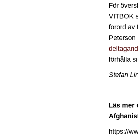
För övers
VITBOK so
förord av
Peterson 
deltagand
förhålla si
Stefan Li
Läs mer 
Afghanis
https://w