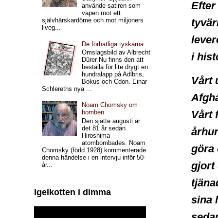
Efter
använde satiren som
vapen mot ett
tyvär
självhärskardöme och mot miljoners
liveg...
lever
De förhatliga tyskarna
Omslagsbild av Albrecht
i his
Dürer Nu finns den att
beställa för lite drygt en
hundralapp på Adlbris,
Vårt 
Bokus och Cdon. Einar
Schlereths nya ...
Afgh
Noam Chomsky om
Vårt 
bomben
Den sjätte augusti är
det 81 år sedan
århun
Hiroshima
atombombades. Noam
göra 
Chomsky (född 1928) kommenterade
denna händelse i en intervju inför 50-
gjort
år...
tjäna
Igelkotten i dimma
sina 
sedan