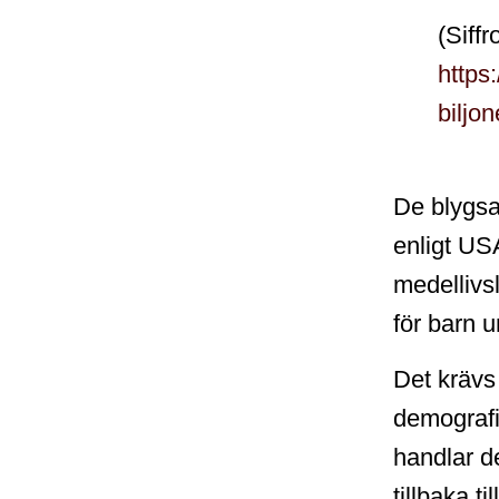
(Siffr
https
biljon
De blygsa
enligt US
medellivs
för barn 
Det krävs
demografi
handlar d
tillbaka ti