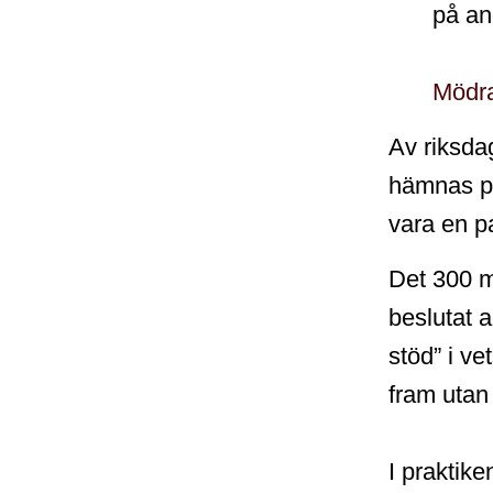
på an
Mödr
Av riksda
hämnas på
vara en pa
Det 300 mi
beslutat a
stöd” i ve
fram utan
I praktike