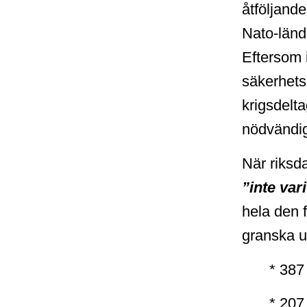
åtföljand
Nato-länd
Eftersom 
säkerhet
krigsdelt
nödvändig
När riksda
”inte var
hela den f
granska up
* 387
* 207