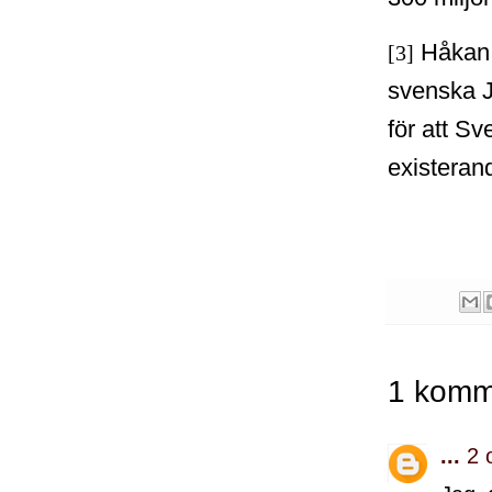
Håkan 
[3]
svenska JA
för att S
existeran
1 komm
...
2 