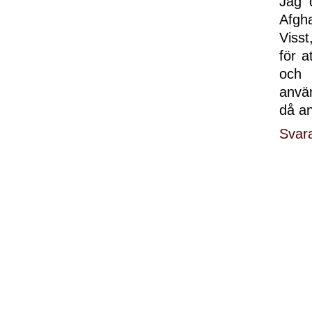
Jag 
Afgh
Visst
för a
och 
använ
då an
Svar