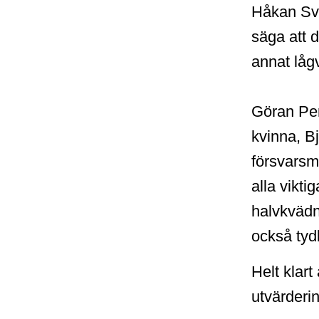
Håkan Sven
säga att d
annat låg
Göran Pers
kvinna, B
försvarsm
alla vikti
halvkvädn
också tydl
Helt klart
utvärderi