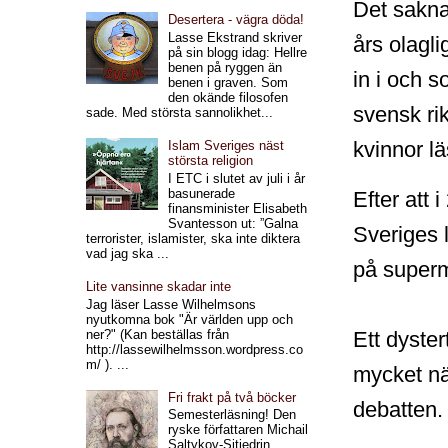
Det sakna
Desertera - vägra döda!
Lasse Ekstrand skriver
års olagli
på sin blogg idag: Hellre
benen på ryggen än
in i och s
benen i graven. Som
den okände filosofen
svensk rik
sade. Med största sannolikhet...
kvinnor l
Islam Sveriges näst
största religion
I ETC i slutet av juli i år
basunerade
Efter att 
finansminister Elisabeth
Svantesson ut: ”Galna
Sveriges 
terrorister, islamister, ska inte diktera
vad jag ska ...
på superm
Lite vansinne skadar inte
Jag läser Lasse Wilhelmsons
nyutkomna bok "Är världen upp och
ner?" (Kan beställas från
Ett dyste
http://lassewilhelmsson.wordpress.co
m/ ). ...
mycket nä
Fri frakt på två böcker
debatten. 
Semesterläsning! Den
ryske författaren Michail
Saltykov-Sjtjedrin