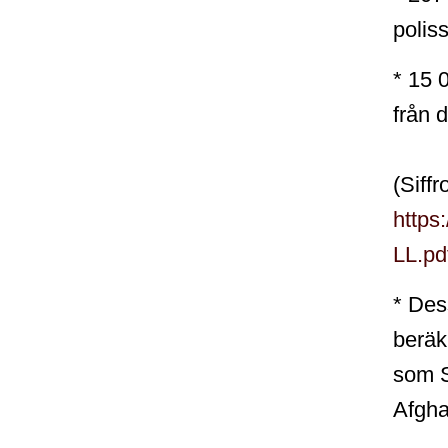
polis
*
15 0
från 
(Siff
https
LL.pd
* Des
beräkn
som S
Afgha