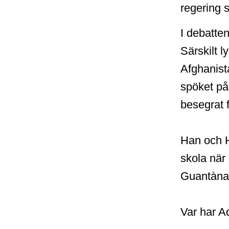
regering so
I debatte
Särskilt l
Afghanis
spöket på 
besegrat 
Han och H
skola när 
Guantànam
Var har A