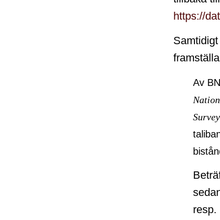
https://d
Samtidigt 
framställa
Av BN
Nation
Survey
taliba
bistån
Beträ
seda
resp.