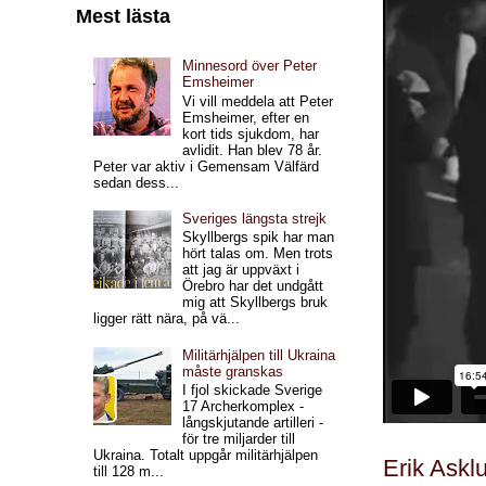
Mest lästa
Minnesord över Peter
Emsheimer
Vi vill meddela att Peter
Emsheimer, efter en
kort tids sjukdom, har
avlidit. Han blev 78 år.
Peter var aktiv i Gemensam Välfärd
sedan dess...
Sveriges längsta strejk
Skyllbergs spik har man
hört talas om. Men trots
att jag är uppväxt i
Örebro har det undgått
mig att Skyllbergs bruk
ligger rätt nära, på vä...
Militärhjälpen till Ukraina
måste granskas
I fjol skickade Sverige
17 Archerkomplex -
långskjutande artilleri -
för tre miljarder till
Ukraina. Totalt uppgår militärhjälpen
Erik Askl
till 128 m...