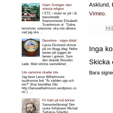
Asklund, 
Islam Sveriges näst
största religion
Vimeo
.
I ETC i slutet av juli i år
basunerade
finansminister Elisabeth
Svantesson ut: ”Galna
terrorister, islamister, ska inte diktera
vad jag ska ...
Desertera - vägra döda!
Lasse Ekstrand skriver
Inga k
på sin blogg idag: Hellre
benen på ryggen än
benen i graven. Som
Skicka
den okände filosofen
sade. Med största sannolikhet...
Bara signe
Lite vansinne skadar inte
Jag läser Lasse Wilhelmsons
nyutkomna bok "Är världen upp och
ner?" (Kan beställas från
http://lassewilhelmsson.wordpress.co
m/ ). ...
Fri frakt på två böcker
Semesterläsning! Den
ryske författaren Michail
Saltykov-Sjtjedrin