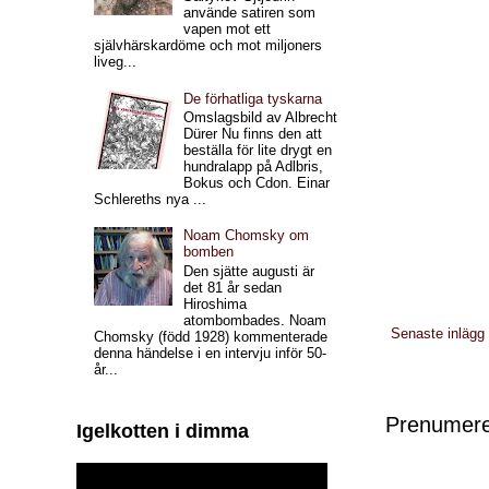
använde satiren som
vapen mot ett
självhärskardöme och mot miljoners
liveg...
De förhatliga tyskarna
Omslagsbild av Albrecht
Dürer Nu finns den att
beställa för lite drygt en
hundralapp på Adlbris,
Bokus och Cdon. Einar
Schlereths nya ...
Noam Chomsky om
bomben
Den sjätte augusti är
det 81 år sedan
Hiroshima
atombombades. Noam
Senaste inlägg
Chomsky (född 1928) kommenterade
denna händelse i en intervju inför 50-
år...
Prenumere
Igelkotten i dimma