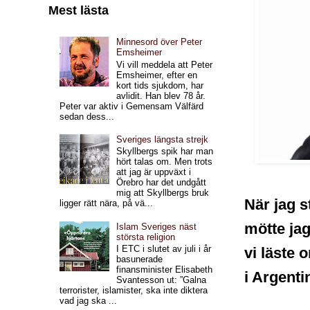
Mest lästa
Minnesord över Peter
Emsheimer
Vi vill meddela att Peter
Emsheimer, efter en
kort tids sjukdom, har
avlidit. Han blev 78 år.
Peter var aktiv i Gemensam Välfärd
sedan dess...
Sveriges längsta strejk
Skyllbergs spik har man
hört talas om. Men trots
att jag är uppväxt i
Örebro har det undgått
mig att Skyllbergs bruk
När jag s
ligger rätt nära, på vä...
mötte jag
Islam Sveriges näst
största religion
I ETC i slutet av juli i år
vi läste 
basunerade
finansminister Elisabeth
i Argenti
Svantesson ut: ”Galna
terrorister, islamister, ska inte diktera
vad jag ska ...