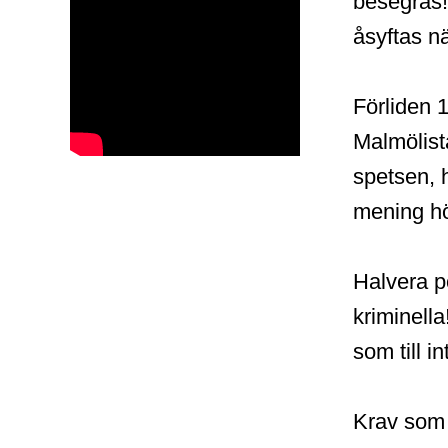
besegras!
åsyftas n
Förliden 1
Malmölista
spetsen, h
mening hö
Halvera po
kriminella
som till i
Krav som 