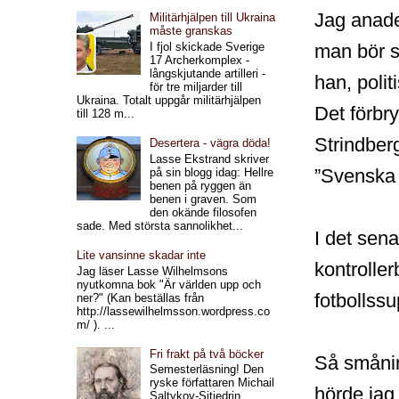
Jag anade
Militärhjälpen till Ukraina
måste granskas
man bör s
I fjol skickade Sverige
17 Archerkomplex -
långskjutande artilleri -
han, polit
för tre miljarder till
Ukraina. Totalt uppgår militärhjälpen
Det förbr
till 128 m...
Strindber
Desertera - vägra döda!
Lasse Ekstrand skriver
”Svenska f
på sin blogg idag: Hellre
benen på ryggen än
benen i graven. Som
den okände filosofen
sade. Med största sannolikhet...
I det sena
Lite vansinne skadar inte
kontroller
Jag läser Lasse Wilhelmsons
nyutkomna bok "Är världen upp och
fotbollss
ner?" (Kan beställas från
http://lassewilhelmsson.wordpress.co
m/ ). ...
Fri frakt på två böcker
Så smånin
Semesterläsning! Den
ryske författaren Michail
hörde jag 
Saltykov-Sjtjedrin