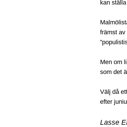
kan ställ
Malmölist
främst av
”populistis
Men om lis
som det ä
Välj då e
efter juni
Lasse E