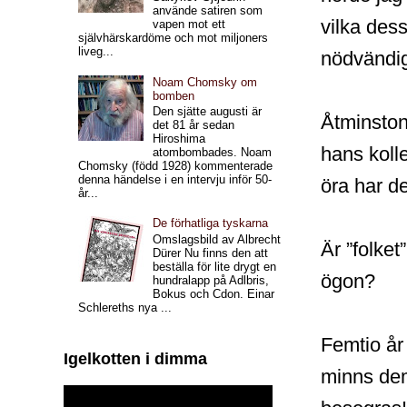
använde satiren som
vilka des
vapen mot ett
självhärskardöme och mot miljoners
liveg...
nödvändig
Noam Chomsky om
bomben
Den sjätte augusti är
Åtminston
det 81 år sedan
Hiroshima
hans koll
atombombades. Noam
Chomsky (född 1928) kommenterade
denna händelse i en intervju inför 50-
öra har de
år...
De förhatliga tyskarna
Omslagsbild av Albrecht
Är ”folke
Dürer Nu finns den att
beställa för lite drygt en
ögon?
hundralapp på Adlbris,
Bokus och Cdon. Einar
Schlereths nya ...
Femtio år
Igelkotten i dimma
minns dem