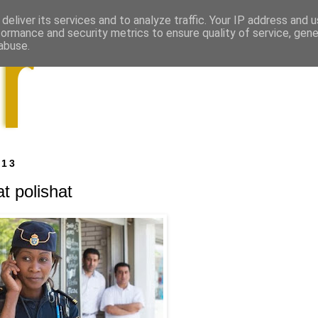
deliver its services and to analyze traffic. Your IP address and 
formance and security metrics to ensure quality of service, gen
abuse.
013
t polishat