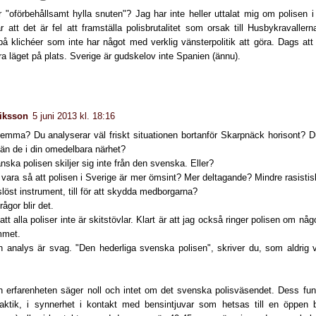
 "oförbehållsamt hylla snuten"? Jag har inte heller uttalat mig om polisen i
r att det är fel att framställa polisbrutalitet som orsak till Husbykravalle
på klichéer som inte har något med verklig vänsterpolitik att göra. Dags a
a läget på plats. Sverige är gudskelov inte Spanien (ännu).
riksson
5 juni 2013 kl. 18:16
hemma? Du analyserar väl friskt situationen bortanför Skarpnäck horisont? D
 än de i din omedelbara närhet?
ska polisen skiljer sig inte från den svenska. Eller?
 vara så att polisen i Sverige är mer ömsint? Mer deltagande? Mindre rasisti
slöst instrument, till för att skydda medborgarna?
ågor blir det.
 att alla poliser inte är skitstövlar. Klart är att jag också ringer polisen om nå
mmet.
n analys är svag. "Den hederliga svenska polisen", skriver du, som aldrig v
 erfarenheten säger noll och intet om det svenska polisväsendet. Dess funk
aktik, i synnerhet i kontakt med bensintjuvar som hetsas till en öppen