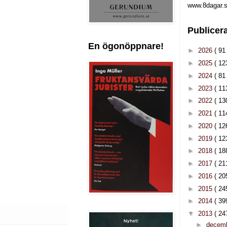
www.8dagar.s
Publicer
En ögonöppnare!
►
2026
( 91 
►
2025
( 12
►
2024
( 81 
►
2023
( 11
►
2022
( 13
►
2021
( 11
►
2020
( 12
►
2019
( 12
►
2018
( 18
►
2017
( 21
►
2016
( 20
►
2015
( 24
►
2014
( 39
▼
2013
( 24
►
decem