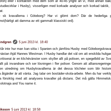
abron) eller i kontakten med dem som är 40-45 yngre än vi, med annan bakg
tudiecirklar i Husby), visserligen med korkade analyser och korkad taktik,
at.
 sk kravallerna i Göteborg? Har vi glömt dom? Där de hederliga po
nst(härligt att damma av ett gammalt klassiskt ord).
lindgren
5 juni 2013 kl. 18:40
står inte hur man kan sitta i Spanien och jämföra Husby med Göteborgskraval
 nästan ihjäl Hannes Westman. I Husby handlar det väl om att enskilda huliga
kritiserat är en klichévänster som skyller allt på polisen, en spegelbild av 
allt på invandrare och ser lösningen i fler poliser. Genom att alliansregerin
l en utredning om Husbykravallerna är det dessa klichéer som blir histor
a åtgärder är att vänta. Jag talar om bostäder-skola-arbete. Men du har verkl
a försiktig med att analysera kravaller på distans. Det må gälla Himmelska
Bolotnaja and You name it.
riksson
5 juni 2013 kl. 18:58