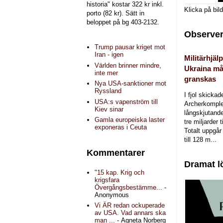
historia" kostar 322 kr inkl.
Klicka på bil
porto (82 kr). Sätt in
beloppet på bg 403-2132.
Observer
Trump pausar kriget mot
Iran - igen
Militärhjälp
Världen brinner mindre,
Ukraina må
inte mer
granskas
Nya USA-sanktioner mot
Ryssland
I fjol skicka
USA:s vapenström till
Archerkomple
Kiev sinar
långskjutande a
Gamla europeiska laster
tre miljarder t
exponeras i Ceuta
Totalt uppgår 
till 128 m...
Kommentarer
Dramat l
"15 kap. Krig och
krigsfara
Övergångsbestämme...
-
Anonymous
Vi ÄR redan ockuperade
av USA. Vad annars ska
man ...
- Agneta Norberg