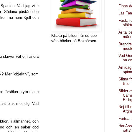
 Spanien. Vad jag ville
Finns d
rna. Sådana påståenden
Läs Ta
tt komma hem Kjell och
Fusk, r
släkt
Är talib
Klicka på bilden får du upp
männ
våra böcker på Bokbörsen
Brandre
medl
Vad Ge
u skriver väl om andra
sa o
Än idag
spin
sk? Mer "objektiv", som
Slitna f
Bild
Bilder 
gon försöker bryta sig in
Came
Erdo
arit elak mot dig. Vad
Nej till
Afgh
Fortsatt
tion, i allmänhet, och
Har Ass
 bro och en säker död
rätt?