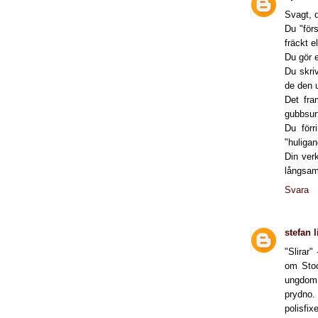
Svagt, d
Du "för
fräckt e
Du gör e
Du skri
de den 
Det fra
gubbsur
Du förr
"huligan
Din ver
långsamm
Svara
stefan 
"Slirar"
om Stoc
ungdom,
prydno.
polisfix