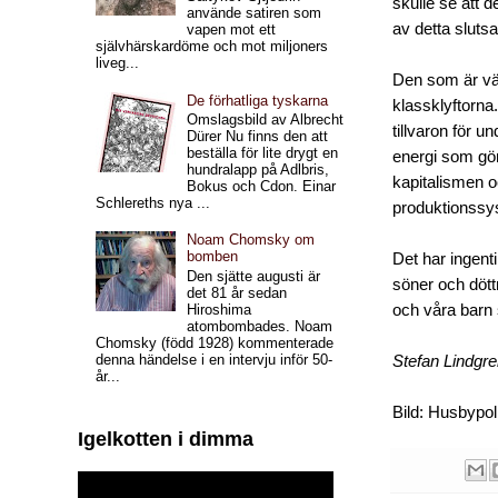
skulle se att d
använde satiren som
av detta slutsa
vapen mot ett
självhärskardöme och mot miljoners
liveg...
Den som är vän
De förhatliga tyskarna
klassklyftorna
Omslagsbild av Albrecht
tillvaron för u
Dürer Nu finns den att
beställa för lite drygt en
energi som gör 
hundralapp på Adlbris,
kapitalismen 
Bokus och Cdon. Einar
Schlereths nya ...
produktionssy
Noam Chomsky om
bomben
Det har ingent
Den sjätte augusti är
söner och dött
det 81 år sedan
och våra barn 
Hiroshima
atombombades. Noam
Chomsky (född 1928) kommenterade
denna händelse i en intervju inför 50-
Stefan Lindgr
år...
Bild: Husbypol
Igelkotten i dimma