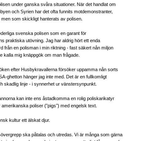
olisen under ganska svåra situationer. När det handlat om
ibyen och Syrien har det ofta funnits motdemonstranter,
 men som skickligt hanterats av polisen.
derliga svenska polisen som en garant för
ns praktiska utövning. Jag har aldrig hört ett enda
 från en polisman i min riktning - fast säkert nån miljon
le kalla mig knäppgök om man frågade.
röken efter Husbykravallerna försöker uppamma nån sorts
USA-ghetton hänger jag inte med. Det är en fullkomligt
h skadlig linje - i synnerhet ur vänstersynpunkt.
nnorna kan inte ens åstadkomma en rolig poliskarikatyr
r amerikanska poliser ("pigs") med engelsk text.
nsk kultur ett älskat djur.
sövergrepp ska påtalas och utredas. Vi är många som gärna