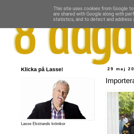
This site uses cookies from Google to 
are shared with Google along with per
statistics, and to detect and address 
Klicka på Lasse!
29 maj 2
Importera
Lasse Ekstrands krönikor