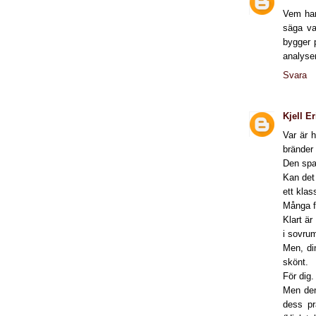
Vem har
säga va
bygger 
analyser
Svara
Kjell E
Var är 
bränder
Den span
Kan det
ett klas
Många fr
Klart är
i sovru
Men, di
skönt.
För dig.
Men den
dess pr