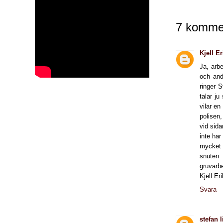
7 kommen
Kjell E
Ja, arb
och and
ringer 
talar j
vilar en
polisen
vid sid
inte har
mycket a
snuten
gruvarbe
Kjell Er
Svara
stefan 