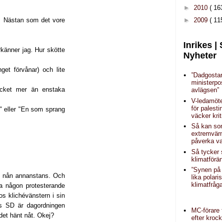
►
2010
( 16
►
2009
( 11
a. Nästan som det vore
Inrikes |
rkänner jag. Hur skötte
Nyheter
et förvånar) och lite
”Dadgosta
ministerpo
ycket mer än enstaka
avlägsen”
V-ledamöt
för palest
" eller "En som sprang
väcker krit
Så kan s
extremvär
påverka va
Så tycker
klimatförä
”Synen på 
väg nån annanstans. Och
lika polar
klimatfråg
a någon protesterande
s klichévänstern i sin
hos SD är dagordningen
MC-förare t
det hänt nåt. Okej?
efter kroc