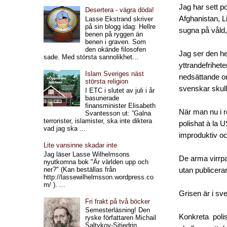
Jag har sett p
Desertera - vägra döda!
Afghanistan, L
Lasse Ekstrand skriver
på sin blogg idag: Hellre
sugna på våld,
benen på ryggen än
benen i graven. Som
den okände filosofen
Jag ser den he
sade. Med största sannolikhet...
yttrandefrihete
Islam Sveriges näst
nedsättande ord
största religion
svenskar skul
I ETC i slutet av juli i år
basunerade
finansminister Elisabeth
När man nu i 
Svantesson ut: ”Galna
terrorister, islamister, ska inte diktera
polishat à la 
vad jag ska ...
improduktiv oc
Lite vansinne skadar inte
Jag läser Lasse Wilhelmsons
De arma virrpa
nyutkomna bok "Är världen upp och
ner?" (Kan beställas från
utan publicera
http://lassewilhelmsson.wordpress.co
m/ ). ...
Grisen är i sve
Fri frakt på två böcker
Semesterläsning! Den
Konkreta poli
ryske författaren Michail
Saltykov-Sjtjedrin