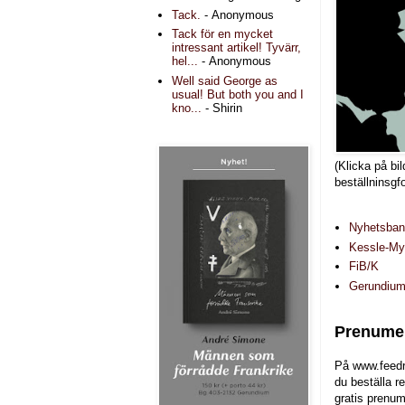
Tack.
- Anonymous
Tack för en mycket
intressant artikel! Tyvärr,
hel...
- Anonymous
Well said George as
usual! But both you and I
kno...
- Shirin
(Klicka på bil
beställninsgf
Nyhetsba
Kessle-Myr
FiB/K
Gerundiu
Prenumer
På www.feedr
du beställa r
gratis prenum