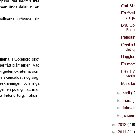
rund (det bedrivs inte
Carl Bil
 men ändå delar av ett
Ett förs
val p
liserna utövade sin
Bra, Gö
Post
Palesti
Cecilia
det 
Hägglun
lerna. I Göteborg sköt
En mörd
ner fått blåmärken. Vad
Sverigedemokraterna som
I SvD: 
parti
gen skandalöst nog sagt
ieskrivningen och inga
Marx la
igen en poäng i att man
►
april
( 
 fridens torg, Taksin,
►
mars
(
►
februar
►
januar
►
2012
( 19
►
2011
( 11