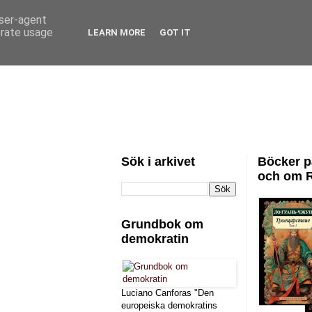
user-agent
erate usage
LEARN MORE
GOT IT
Sök i arkivet
Böcker p
och om 
Grundbok om
demokratin
Luciano Canforas "Den
europeiska demokratins