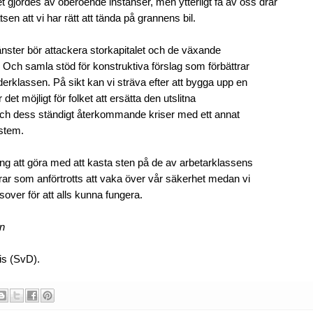
et gjordes av oberoende instanser, men ytterligt få av oss drar
tsen att vi har rätt att tända på grannens bil.
ster bör attackera storkapitalet och de växande
. Och samla stöd för konstruktiva förslag som förbättrar
nderklassen. På sikt kan vi sträva efter att bygga upp en
det möjligt för folket att ersätta den utslitna
och dess ständigt återkommande kriser med ett annat
stem.
ing att göra med att kasta sten på de av arbetarklassens
rar som anförtrotts att vaka över vår säkerhet medan vi
sover för att alls kunna fungera.
en
is (SvD).