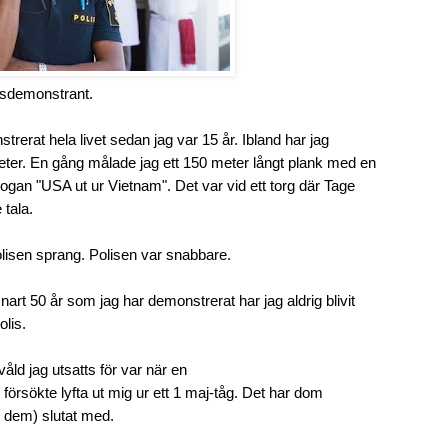
esdemonstrant.
rerat hela livet sedan jag var 15 år. Ibland har jag
eter. En gång målade jag ett 150 meter långt plank med en
ogan "USA ut ur Vietnam". Det var vid ett torg där Tage
 tala.
lisen sprang. Polisen var snabbare.
art 50 år som jag har demonstrerat har jag aldrig blivit
olis.
åld jag utsatts för var när en
rsökte lyfta ut mig ur ett 1 maj-tåg. Det har dom
r dem) slutat med.