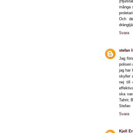
(Hjulst
många s
proletari
Och de
drängtjä
Svara
stefan 
Jag för
polisen
jag har 
skyller 
nej til
effektiv
ska var
Tahrir, 
Stefan
Svara
Kjell E