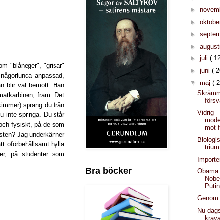
►
novem
►
oktobe
►
septe
►
august
►
juli
( 12
m "blåneger", "grisar"
►
juni
( 2
 någorlunda anpassad,
▼
maj
( 2
n blir väl bemött. Han
Skräm
matkarbinen, fram. Det
förs
 skimmer) sprang du från
Vidrig
 inte springa. Du står
mode
 och fysiskt, på de som
mot 
ör sten? Jag underkänner
Biologi
tt oförbehållsamt hylla
trium
er, på studenter som
Importer
Bra böcker
Obama b
Nobe
Putin
Genom 
Nu dags
krava