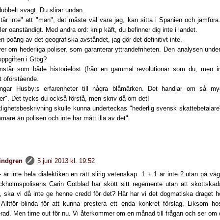
ubbelt svagt. Du slirar undan.
står inte" att "man", det måste väl vara jag, kan sitta i Spanien och jämför
ller oanständigt. Med andra ord: knip käft, du befinner dig inte i landet.
n poäng av det geografiska avståndet, jag gör det definitivt inte.
ver om hederliga poliser, som garanterar yttrandefriheten. Den analysen unde
uppgiften i Gtbg?
mstår som både historielöst (från en gammal revolutionär som du, men ing
t oförstående.
ingar Husby:s erfarenheter till några blåmärken. Det handlar om så m
er". Det tycks du också förstå, men skriv då om det!
klighetsbeskrivning skulle kunna underteckas "hederlig svensk skattebetalare
are än polisen och inte har mått illa av det".
lindgren
5 juni 2013 kl. 19:52
 - är inte hela dialektiken en rätt slirig vetenskap. 1 + 1 är inte 2 utan på 
kholmspolisens Carin Götblad har skött sitt regemente utan att skottskad
 ska vi då inte ge henne credd för det? Här har vi det dogmatiska draget ho
 Alltför blinda för att kunna prestera ett enda konkret förslag. Liksom 
erad. Men time out för nu. Vi återkommer om en månad till frågan och ser om 