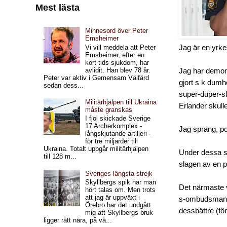
Mest lästa
Minnesord över Peter
Emsheimer
Jag är en yrk
Vi vill meddela att Peter
Emsheimer, efter en
kort tids sjukdom, har
avlidit. Han blev 78 år.
Jag har demonst
Peter var aktiv i Gemensam Välfärd
gjort s k dumh
sedan dess...
super-duper-sl
Militärhjälpen till Ukraina
Erlander skulle
måste granskas
I fjol skickade Sverige
17 Archerkomplex -
Jag sprang, po
långskjutande artilleri -
för tre miljarder till
Ukraina. Totalt uppgår militärhjälpen
Under dessa sn
till 128 m...
slagen av en p
Sveriges längsta strejk
Skyllbergs spik har man
Det närmaste v
hört talas om. Men trots
att jag är uppväxt i
s-ombudsman fö
Örebro har det undgått
dessbättre (fö
mig att Skyllbergs bruk
ligger rätt nära, på vä...