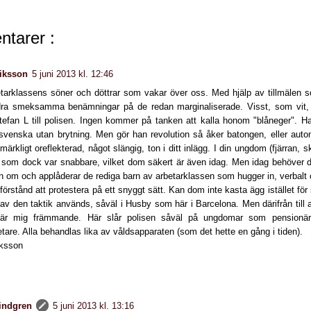
tarer :
riksson
5 juni 2013 kl. 12:46
etarklassens söner och döttrar som vakar över oss. Med hjälp av tillmälen so
ra smeksamma benämningar på de redan marginaliserade. Visst, som vit,
Stefan L till polisen. Ingen kommer på tanken att kalla honom "blåneger". Ha
u svenska utan brytning. Men gör han revolution så åker batongen, eller auto
 märkligt oreflekterad, något slängig, ton i ditt inlägg. I din ungdom (fjärran,
, som dock var snabbare, vilket dom säkert är även idag. Men idag behöver du
an om och applåderar de rediga barn av arbetarklassen som hugger in, verbalt
 förstånd att protestera på ett snyggt sätt. Kan dom inte kasta ägg istället f
v den taktik används, såväl i Husby som här i Barcelona. Men därifrån till a
 är mig främmande. Här slår polisen såväl på ungdomar som pensionär
tare. Alla behandlas lika av våldsapparaten (som det hette en gång i tiden).
iksson
lindgren
5 juni 2013 kl. 13:16