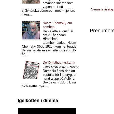
använde satiren som
vapen mot ett
Senaste inlägg
självhärskardöme och mot miljoners
liveg...
Noam Chomsky om
bomben
Prenumere
Den sjätte augusti är
det 81 år sedan
Hiroshima
atombombades. Noam
Chomsky (född 1928) kommenterade
denna händelse i en intervju inför 50-
år...
De förhatliga tyskarna
Omslagsbild av Albrecht
Dürer Nu finns den att
beställa för lite drygt en
hundralapp på Adlbris,
Bokus och Cdon. Einar
Schlereths nya ...
Igelkotten i dimma