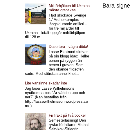
Bara signe
Militärhjälpen till Ukraina
måste granskas
I fjol skickade Sverige
17 Archerkomplex -
långskjutande artilleri -
för tre miljarder till
Ukraina. Totalt uppgår militärhjälpen
till 128 m...
Desertera - vägra döda!
Lasse Ekstrand skriver
på sin blogg idag: Hellre
benen på ryggen än
benen i graven. Som
den okände filosofen
sade. Med största sannolikhet...
Lite vansinne skadar inte
Jag läser Lasse Wilhelmsons
nyutkomna bok "Är världen upp och
ner?" (Kan beställas från
http://lassewilhelmsson.wordpress.co
m/ ). ...
Fri frakt på två böcker
Semesterläsning! Den
ryske författaren Michail
Saltykov-Sjtjedrin