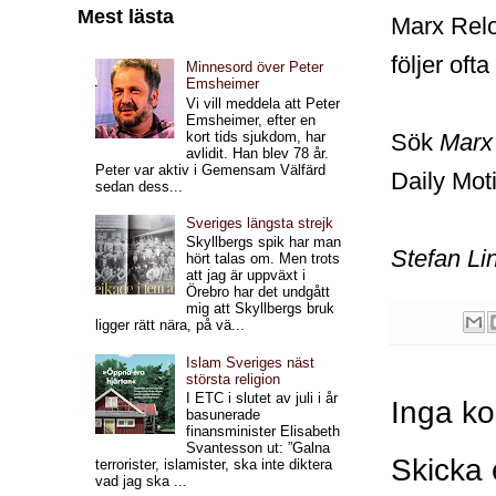
Mest lästa
Marx Relo
följer of
Minnesord över Peter
Emsheimer
Vi vill meddela att Peter
Emsheimer, efter en
Sök
Marx
kort tids sjukdom, har
avlidit. Han blev 78 år.
Peter var aktiv i Gemensam Välfärd
Daily Moti
sedan dess...
Sveriges längsta strejk
Skyllbergs spik har man
Stefan Li
hört talas om. Men trots
att jag är uppväxt i
Örebro har det undgått
mig att Skyllbergs bruk
ligger rätt nära, på vä...
Islam Sveriges näst
största religion
I ETC i slutet av juli i år
Inga k
basunerade
finansminister Elisabeth
Svantesson ut: ”Galna
Skicka
terrorister, islamister, ska inte diktera
vad jag ska ...