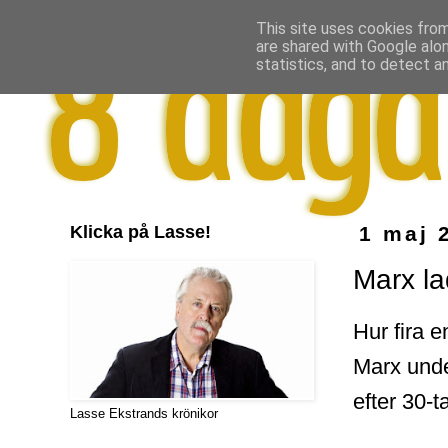
This site uses cookies from
are shared with Google alo
statistics, and to detect a
Klicka på Lasse!
1 maj 
Marx l
Hur fira 
Marx under
efter 30-t
Lasse Ekstrands krönikor