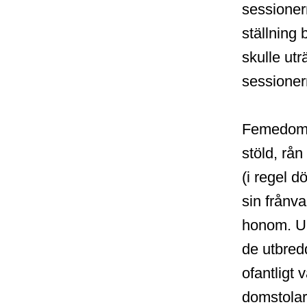
sessioner
ställning
skulle utr
sessioner
Femedomst
stöld, rån
(i regel 
sin frånva
honom. Un
de utbred
ofantligt 
domstolar