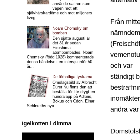
använde satiren som
vapen mot ett
självhärskardöme och mot miljoners
liveg...
Från mitt
Noam Chomsky om
nämndem
bomben
Den sjätte augusti är
(Freischöf
det 81 år sedan
Hiroshima
atombombades. Noam
vemenotus
Chomsky (född 1928) kommenterade
denna händelse i en intervju inför 50-
och var
år...
ständigt 
De förhatliga tyskarna
Omslagsbild av Albrecht
bestraffni
Dürer Nu finns den att
beställa för lite drygt en
hundralapp på Adlbris,
inomäkten
Bokus och Cdon. Einar
Schlereths nya ...
andra var
Igelkotten i dimma
Domstolsf