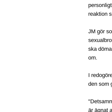
personligt
reaktion 
JM gör so
sexualbro
ska dömas
om.
I redogöre
den som g
"Detsamma
är ägnat 