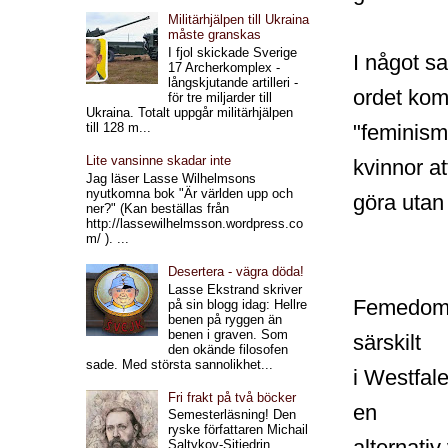
Militärhjälpen till Ukraina
måste granskas
I fjol skickade Sverige
I något s
17 Archerkomplex -
långskjutande artilleri -
ordet ko
för tre miljarder till
Ukraina. Totalt uppgår militärhjälpen
"feminism
till 128 m...
Lite vansinne skadar inte
kvinnor at
Jag läser Lasse Wilhelmsons
nyutkomna bok "Är världen upp och
göra utan
ner?" (Kan beställas från
http://lassewilhelmsson.wordpress.co
m/ ). ...
Desertera - vägra döda!
Lasse Ekstrand skriver
Femedomst
på sin blogg idag: Hellre
benen på ryggen än
benen i graven. Som
särskilt
den okände filosofen
sade. Med största sannolikhet...
i Westfal
Fri frakt på två böcker
en
Semesterläsning! Den
ryske författaren Michail
alternativ
Saltykov-Sjtjedrin