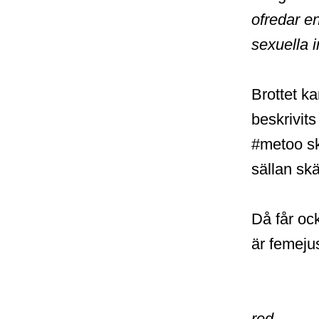
ofredar e
sexuella i
Brottet ka
beskrivits 
#metoo sku
sällan skä
Då får ock
är femejus
red