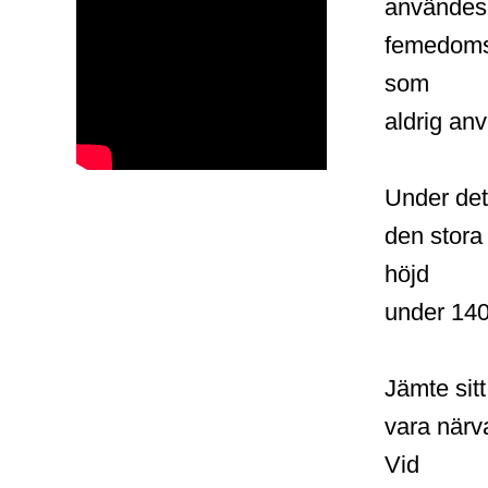
användes f
femedomst
som
aldrig anv
Under det
den stora
höjd
under 140
Jämte sitt
vara närv
Vid