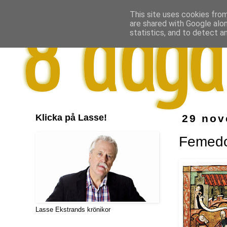
This site uses cookies from
are shared with Google alo
statistics, and to detect a
Klicka på Lasse!
29 nov
Femedo
Lasse Ekstrands krönikor