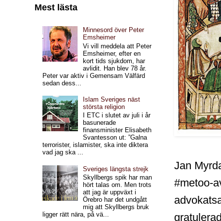
Mest lästa
Minnesord över Peter
Emsheimer
Vi vill meddela att Peter
Emsheimer, efter en
kort tids sjukdom, har
avlidit. Han blev 78 år.
Peter var aktiv i Gemensam Välfärd
sedan dess...
Islam Sveriges näst
största religion
I ETC i slutet av juli i år
basunerade
finansminister Elisabeth
Svantesson ut: ”Galna
terrorister, islamister, ska inte diktera
vad jag ska ...
Jan Myrda
Sveriges längsta strejk
Skyllbergs spik har man
#metoo-a
hört talas om. Men trots
att jag är uppväxt i
advokats
Örebro har det undgått
mig att Skyllbergs bruk
ligger rätt nära, på vä...
gratulerade