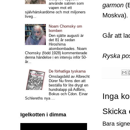
använde satiren som
garmon
(E
vapen mot ett
självhärskardöme och mot miljoners
Moskva).
liveg...
Noam Chomsky om
bomben
Går att l
Den sjätte augusti är
det 81 år sedan
Hiroshima
atombombades. Noam
Chomsky (född 1928) kommenterade
Ryska po
denna händelse i en intervju inför 50-
år...
De förhatliga tyskarna
Omslagsbild av Albrecht
Dürer Nu finns den att
beställa för lite drygt en
hundralapp på Adlbris,
Bokus och Cdon. Einar
Inga k
Schlereths nya ...
Skicka
Igelkotten i dimma
Bara signe