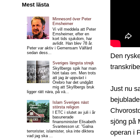
Mest lästa
Minnesord över Peter
Emsheimer
Vi vill meddela att Peter
Emsheimer, efter en
kort tids sjukdom, har
avlidit. Han blev 78 år.
Peter var aktiv i Gemensam Välfärd
sedan dess...
Den ryske
Sveriges längsta strejk
transkribe
Skyllbergs spik har man
hört talas om. Men trots
att jag är uppväxt i
Örebro har det undgått
Just nu s
mig att Skyllbergs bruk
ligger rätt nära, på vä...
bejublade
Islam Sveriges näst
största religion
Chvorosto
I ETC i slutet av juli i år
basunerade
sjöng på 
finansminister Elisabeth
Svantesson ut: ”Galna
operan i 
terrorister, islamister, ska inte diktera
vad jag ska ...