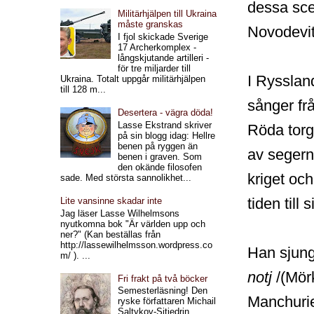
dessa sce
Militärhjälpen till Ukraina
måste granskas
Novodevit
I fjol skickade Sverige
17 Archerkomplex -
långskjutande artilleri -
för tre miljarder till
I Rysslan
Ukraina. Totalt uppgår militärhjälpen
till 128 m...
sånger fr
Desertera - vägra döda!
Lasse Ekstrand skriver
Röda torg
på sin blogg idag: Hellre
benen på ryggen än
av segern 
benen i graven. Som
den okände filosofen
kriget oc
sade. Med största sannolikhet...
tiden till 
Lite vansinne skadar inte
Jag läser Lasse Wilhelmsons
nyutkomna bok "Är världen upp och
ner?" (Kan beställas från
http://lassewilhelmsson.wordpress.co
Han sjung
m/ ). ...
notj
/(Mörk
Fri frakt på två böcker
Semesterläsning! Den
Manchurie
ryske författaren Michail
Saltykov-Sjtjedrin