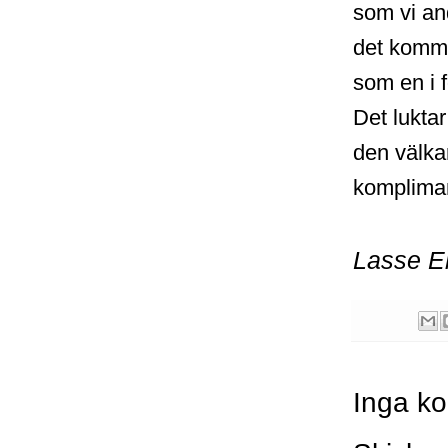
som vi an
det kommer
som en i f
Det lukta
den välka
komplima
Lasse E
Inga k