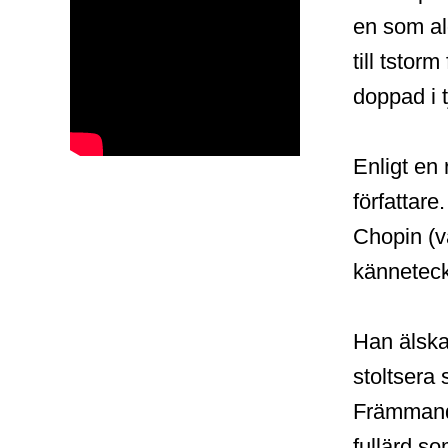
en som al
till tstor
doppad i t
Enligt en
författare
Chopin (v
känneteck
Han älskar
stoltsera
Främmande
fullärd so