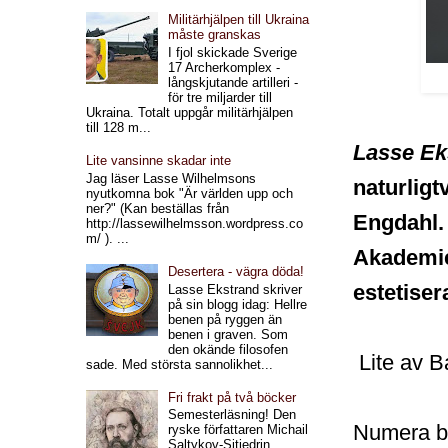
Militärhjälpen till Ukraina
måste granskas
I fjol skickade Sverige
17 Archerkomplex -
långskjutande artilleri -
för tre miljarder till
Ukraina. Totalt uppgår militärhjälpen
till 128 m...
Lasse Ek
Lite vansinne skadar inte
Jag läser Lasse Wilhelmsons
naturligt
nyutkomna bok "Är världen upp och
ner?" (Kan beställas från
Engdahl.
http://lassewilhelmsson.wordpress.co
m/ ). ...
Akademie
Desertera - vägra döda!
estetise
Lasse Ekstrand skriver
på sin blogg idag: Hellre
benen på ryggen än
benen i graven. Som
den okände filosofen
Lite av Ba
sade. Med största sannolikhet...
Fri frakt på två böcker
Semesterläsning! Den
Numera bos
ryske författaren Michail
Saltykov-Sjtjedrin