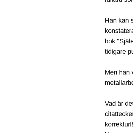
Han kan s
konstatera
bok "Själ
tidigare p
Men han v
metallarbe
Vad är det
citatteck
korrektur