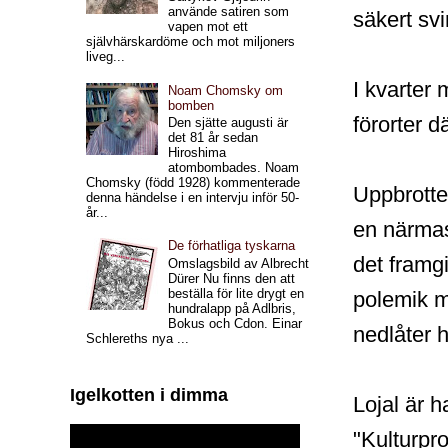
använde satiren som
säkert svi
vapen mot ett
självhärskardöme och mot miljoners
liveg...
I kvarter
Noam Chomsky om
bomben
förorter d
Den sjätte augusti är
det 81 år sedan
Hiroshima
atombombades. Noam
Chomsky (född 1928) kommenterade
Uppbrotte
denna händelse i en intervju inför 50-
år...
en närmas
De förhatliga tyskarna
det framgi
Omslagsbild av Albrecht
Dürer Nu finns den att
beställa för lite drygt en
polemik m
hundralapp på Adlbris,
Bokus och Cdon. Einar
nedlåter 
Schlereths nya ...
Igelkotten i dimma
Lojal är h
"Kulturpro