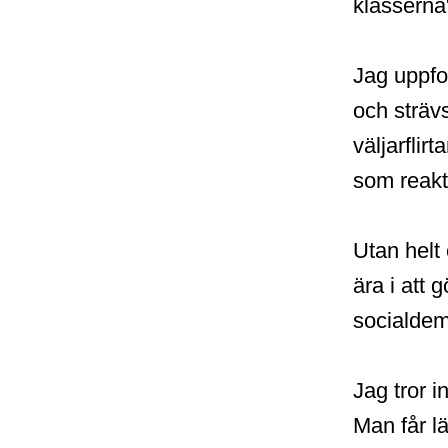
klasserna
Jag uppfo
och sträv
väljarflir
som reakt
Utan helt
ära i att g
socialde
Jag tror i
Man får lä