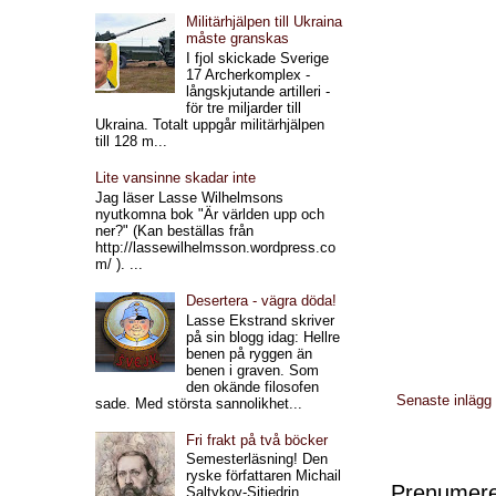
Militärhjälpen till Ukraina
måste granskas
I fjol skickade Sverige
17 Archerkomplex -
långskjutande artilleri -
för tre miljarder till
Ukraina. Totalt uppgår militärhjälpen
till 128 m...
Lite vansinne skadar inte
Jag läser Lasse Wilhelmsons
nyutkomna bok "Är världen upp och
ner?" (Kan beställas från
http://lassewilhelmsson.wordpress.co
m/ ). ...
Desertera - vägra döda!
Lasse Ekstrand skriver
på sin blogg idag: Hellre
benen på ryggen än
benen i graven. Som
den okände filosofen
Senaste inlägg
sade. Med största sannolikhet...
Fri frakt på två böcker
Semesterläsning! Den
ryske författaren Michail
Prenumere
Saltykov-Sjtjedrin