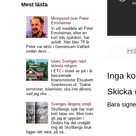
Mest lästa
Minnesord över Peter
Emsheimer
Vi vill meddela att Peter
Emsheimer, efter en
kort tids sjukdom, har
avlidit. Han blev 78 år.
Peter var aktiv i Gemensam Välfärd
sedan dess...
Islam Sveriges näst
största religion
I ETC i slutet av juli i år
Inga k
basunerade
finansminister Elisabeth
Svantesson ut: ”Galna
Skicka
terrorister, islamister, ska inte diktera
vad jag ska ...
Bara signe
Sveriges längsta strejk
Skyllbergs spik har man
hört talas om. Men trots
att jag är uppväxt i
Örebro har det undgått
mig att Skyllbergs bruk
ligger rätt nära, på vä...