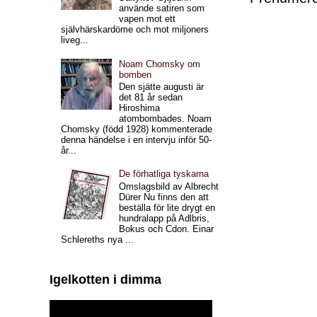
använde satiren som
vapen mot ett
självhärskardöme och mot miljoners
liveg...
Noam Chomsky om
bomben
Den sjätte augusti är
det 81 år sedan
Hiroshima
atombombades. Noam
Chomsky (född 1928) kommenterade
denna händelse i en intervju inför 50-
år...
De förhatliga tyskarna
Omslagsbild av Albrecht
Dürer Nu finns den att
beställa för lite drygt en
hundralapp på Adlbris,
Bokus och Cdon. Einar
Schlereths nya ...
Igelkotten i dimma