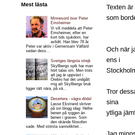
Mest lästa
Texten är
som borde
Minnesord över Peter
Emsheimer
Vi vill meddela att Peter
Emsheimer, efter en
kort tids sjukdom, har
avlidit. Han blev 78 år.
Peter var aktiv i Gemensam Välfärd
Och när j
sedan dess...
ens i
Sveriges längsta strejk
Skyllbergs spik har man
Stockholm
hört talas om. Men trots
att jag är uppväxt i
Örebro har det undgått
mig att Skyllbergs bruk
ligger rätt nära, på vä...
Tror dess
Desertera - vägra döda!
sina
Lasse Ekstrand skriver
på sin blogg idag: Hellre
ytliga jäm
benen på ryggen än
benen i graven. Som
den okände filosofen
sade. Med största sannolikhet...
Jag minns