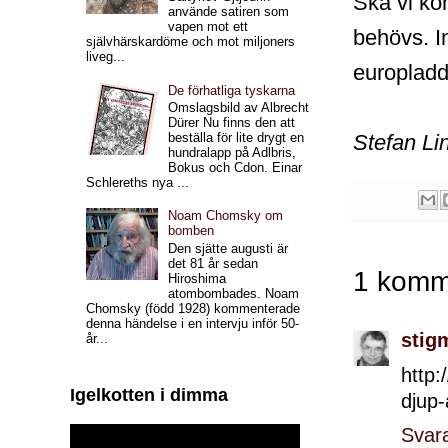
Ska vi ko
använde satiren som
vapen mot ett
behövs. I
självhärskardöme och mot miljoners
liveg...
europladd
De förhatliga tyskarna
Omslagsbild av Albrecht
Dürer Nu finns den att
Stefan Li
beställa för lite drygt en
hundralapp på Adlbris,
Bokus och Cdon. Einar
Schlereths nya ...
Noam Chomsky om
bomben
Den sjätte augusti är
det 81 år sedan
1 komm
Hiroshima
atombombades. Noam
Chomsky (född 1928) kommenterade
denna händelse i en intervju inför 50-
stig
år...
http:
Igelkotten i dimma
djup
Svar