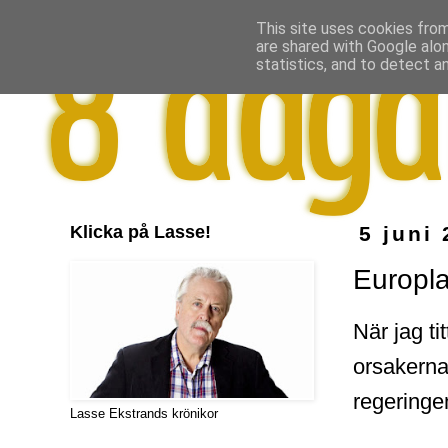
This site uses cookies from
are shared with Google alo
statistics, and to detect a
Klicka på Lasse!
5 juni
Europl
När jag ti
orsakerna 
regeringe
Lasse Ekstrands krönikor