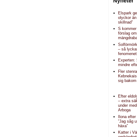
Nyheter
Elspark ge
olyckor än
skillnad”
S kommer
förslag om
mängdraba
Solförmörk
– så lycka
fenomenet
Experten: 
mindre eft
Fler stenr
Kebnekais
sig bakom 
Efter eldo
– extra sä
under mede
Arboga
Ilona efter
”Jag såg 
häxa”
Katter i V
omhändert