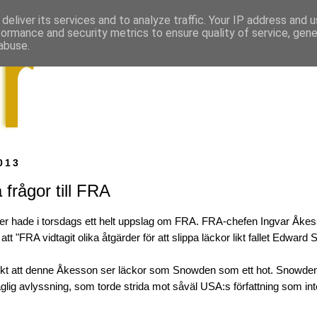
deliver its services and to analyze traffic. Your IP address and 
formance and security metrics to ensure quality of service, gen
abuse.
013
 frågor till FRA
r hade i torsdags ett helt uppslag om FRA. FRA-chefen Ingvar Åkes
att "FRA vidtagit olika åtgärder för att slippa läckor likt fallet Edward
skt att denne Åkesson ser läckor som Snowden som ett hot. Snowden 
glig avlyssning, som torde strida mot såväl USA:s författning som inter