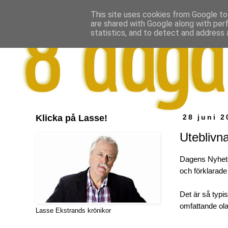
This site uses cookies from Google to 
are shared with Google along with per
statistics, and to detect and address 
Klicka på Lasse!
28 juni 2
Uteblivna
Dagens Nyhete
och förklarade 
Det är så typi
omfattande ola
Lasse Ekstrands krönikor