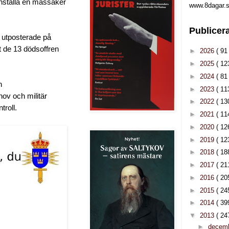
anställa en massaker
www.8dagar.s
Publicer
la utposterade på
tt de 13 dödsoffren
►
2026
( 91 
►
2025
( 12
►
2024
( 81 
n
►
2023
( 11
ov och militär
►
2022
( 13
troll.
►
2021
( 11
►
2020
( 12
►
2019
( 12
►
2018
( 18
►
2017
( 21
►
2016
( 20
►
2015
( 24
►
2014
( 39
▼
2013
( 24
►
decem