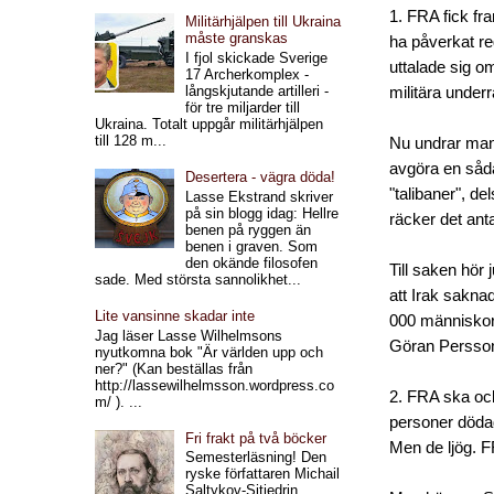
1. FRA fick f
Militärhjälpen till Ukraina
måste granskas
ha påverkat re
I fjol skickade Sverige
uttalade sig om
17 Archerkomplex -
långskjutande artilleri -
militära under
för tre miljarder till
Ukraina. Totalt uppgår militärhjälpen
till 128 m...
Nu undrar man j
avgöra en såda
Desertera - vägra döda!
"talibaner", de
Lasse Ekstrand skriver
på sin blogg idag: Hellre
räcker det anta
benen på ryggen än
benen i graven. Som
den okände filosofen
Till saken hör 
sade. Med största sannolikhet...
att Irak sakna
Lite vansinne skadar inte
000 människor 
Jag läser Lasse Wilhelmsons
Göran Persson a
nyutkomna bok "Är världen upp och
ner?" (Kan beställas från
http://lassewilhelmsson.wordpress.co
2. FRA ska ock
m/ ). ...
personer dödad
Fri frakt på två böcker
Men de ljög. F
Semesterläsning! Den
ryske författaren Michail
Saltykov-Sjtjedrin