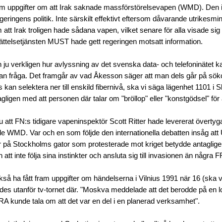
ram uppgifter om att Irak saknade massförstörelsevapen (WMD). Den 
geringens politik. Inte särskilt effektivt eftersom dåvarande utrikesmi
 att Irak troligen hade sådana vapen, vilket senare för alla visade si
rättelsetjänsten MUST hade gett regeringen motsatt information.
u verkligen hur avlyssning av det svenska data- och telefoninätet kan 
n fråga. Det framgår av vad Åkesson säger att man dels går på söko
ls kan selektera ner till enskild fibernivå, ska vi säga lägenhet 1101 i
gligen med att personen där talar om "bröllop" eller "konstgödsel" för 
ju att FN:s tidigare vapeninspektör Scott Ritter hade levererat överty
de WMD. Var och en som följde den internationella debatten insåg att
på Stockholms gator som protesterade mot kriget betydde antagligen
tt inte följa sina instinkter och ansluta sig till invasionen än några 
så ha fått fram uppgifter om händelserna i Vilnius 1991 när 16 (ska 
es utanför tv-tornet där. "Moskva meddelade att det berodde på en l
RA kunde tala om att det var en del i en planerad verksamhet".