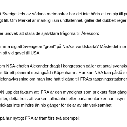
t Sverige leds av sådana metmaskar har det inte hörts ett en pip till
igt till. Om Merkel är märklig i sin undfallenhet, gäller det dubbelt rege
 undvek att ställa de självklara frågorna till Åkesson:
mma sig att Sverige är "grönt" på NSA:s världskarta? Måste det inte
 på vid gavel till USA.
 som NSA-chefen Alexander dragit i kongressen gäller ett antal svens
s för ett planerat sprängdåd i Köpenhamn. Hur kan NSA kan påstå si
fonavlyssning om man inte haft tillgång till FRA:s tappningsstatione
r DN upp det faktum att FRA är den myndighet som prickats flest gånge
ter, detta trots att varken allmänhet eller parlamentariker har insyn. F
ickats inte mindre än nio gånger för delar av sin verksamhet.
å hur nyttigt FRA är framförs två exempel: