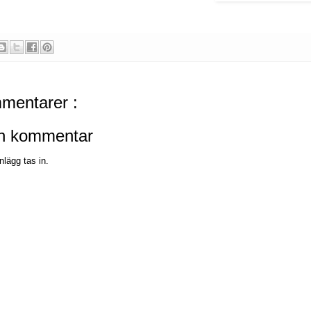
mentarer :
en kommentar
nlägg tas in.