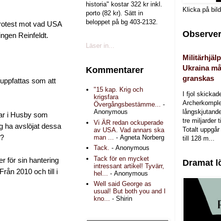
historia" kostar 322 kr inkl.
Klicka på bil
porto (82 kr). Sätt in
beloppet på bg 403-2132.
 protest mot vad USA
Observer
ringen Reinfeldt.
Läser in...
Militärhjälp
Ukraina må
Kommentarer
granskas
 uppfattas som att
"15 kap. Krig och
I fjol skicka
krigsfara
Archerkomple
Övergångsbestämme...
-
långskjutande a
Anonymous
kar i Husby som
tre miljarder t
Vi ÄR redan ockuperade
g ha avslöjat dessa
Totalt uppgår 
av USA. Vad annars ska
r?
man ...
- Agneta Norberg
till 128 m...
Tack.
- Anonymous
Tack för en mycket
r för sin hantering
Dramat l
intressant artikel! Tyvärr,
rån 2010 och till i
hel...
- Anonymous
Well said George as
usual! But both you and I
kno...
- Shirin