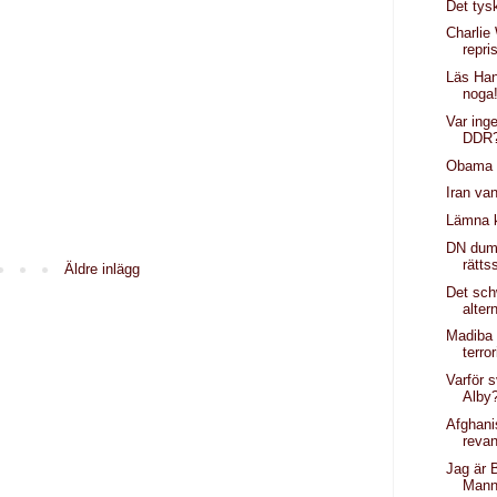
Det tys
Charlie
repri
Läs Han
noga
Var inge
DDR
Obama 
Iran van
Lämna k
DN dum
rätts
Äldre inlägg
Det sch
alter
Madiba
terror
Varför s
Alby
Afghanis
reva
Jag är 
Mann