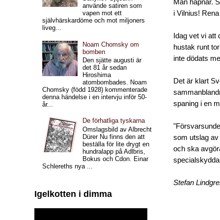
Man häpnar. So
använde satiren som
i Vilnius! Rena
vapen mot ett
självhärskardöme och mot miljoners
liveg...
Idag vet vi att
Noam Chomsky om
hustak runt to
bomben
inte dödats me
Den sjätte augusti är
det 81 år sedan
Hiroshima
Det är klart S
atombombades. Noam
Chomsky (född 1928) kommenterade
sammanblandnin
denna händelse i en intervju inför 50-
spaning i en my
år...
De förhatliga tyskarna
"Försvarsunde
Omslagsbild av Albrecht
Dürer Nu finns den att
som utslag av 
beställa för lite drygt en
och ska avgöra
hundralapp på Adlbris,
Bokus och Cdon. Einar
specialskydda
Schlereths nya ...
Stefan Lindgr
Igelkotten i dimma