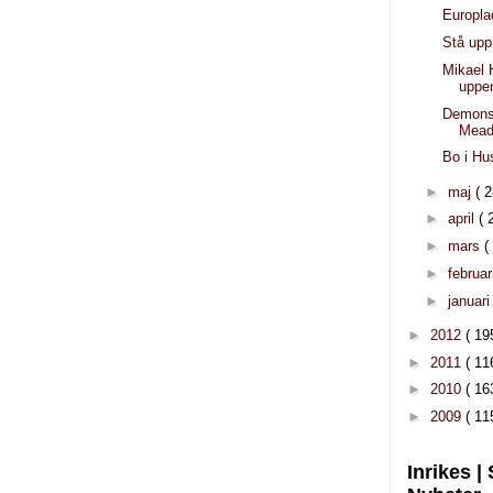
Europla
Stå upp 
Mikael
uppe
Demonst
Mead
Bo i Hu
►
maj
( 2
►
april
( 
►
mars
(
►
februar
►
januar
►
2012
( 19
►
2011
( 11
►
2010
( 16
►
2009
( 11
Inrikes |