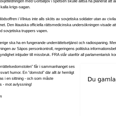
vjetledningen med Gorbatjov i spetsen skulle alltså ha planerat att 
 kalla krigs-sagan.
 dödsoffren i Vilnius inte alls sköts av sovjetiska soldater utan av civi
rnet. Den litauiska officiella rättsmedicinska undersökningen visade a
d sovjetiska truppers vapen.
verige ska ha en fungerande underrättelsetjänst och radiospaning. Me
gen av Säpos personkontroll, regeringens politiska informationsbeh
ndighet inbjuder till missbruk. FRA står utanför all parlamentarisk kon
rrättelsedomstolen" får i sammanhanget ses
svart humor. En "domstol" där allt är hemligt
s i en sittning - och som måste
s - mot avlyssning!
en