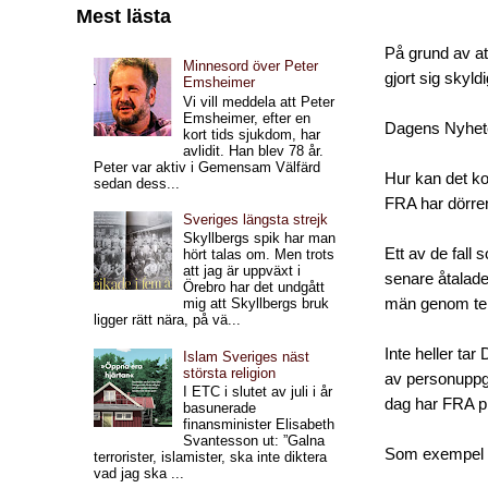
Mest lästa
På grund av at
Minnesord över Peter
gjort sig skyld
Emsheimer
Vi vill meddela att Peter
Emsheimer, efter en
Dagens Nyheter
kort tids sjukdom, har
avlidit. Han blev 78 år.
Peter var aktiv i Gemensam Välfärd
Hur kan det ko
sedan dess...
FRA har dörren
Sveriges längsta strejk
Skyllbergs spik har man
Ett av de fall
hört talas om. Men trots
att jag är uppväxt i
senare åtalade
Örebro har det undgått
män genom tele
mig att Skyllbergs bruk
ligger rätt nära, på vä...
Inte heller ta
Islam Sveriges näst
största religion
av personuppgif
I ETC i slutet av juli i år
dag har FRA pr
basunerade
finansminister Elisabeth
Svantesson ut: ”Galna
Som exempel p
terrorister, islamister, ska inte diktera
vad jag ska ...