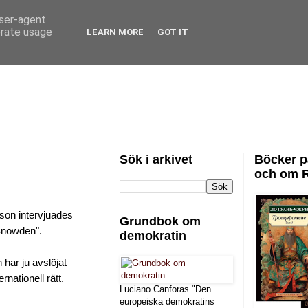
user-agent
erate usage
LEARN MORE
GOT IT
Sök i arkivet
Böcker p
och om 
son intervjuades
Grundbok om
 Snowden".
demokratin
har ju avslöjat
nationell rätt.
Luciano Canforas "Den
europeiska demokratins