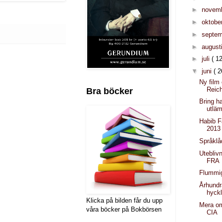
►
novem
►
oktobe
►
septe
►
august
►
juli
( 12
▼
juni
( 2
Ny film
Reic
Bra böcker
Bring h
utlä
Habib F
2013
Språklå
Uteblivn
FRA
Flummig
Århundr
hyck
Klicka på bilden får du upp
Mera om
våra böcker på Bokbörsen
CIA