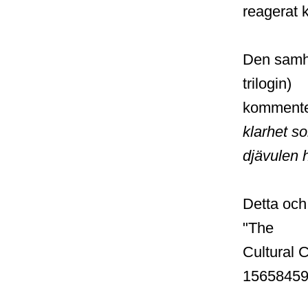
reagerat 
Den samhä
trilogin)
kommente
klarhet s
djävulen h
Detta och
"The
Cultural 
15658459