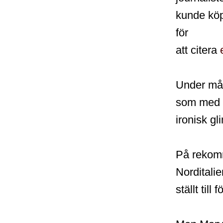
kunde köp
för
att citera
Under mån
som med
ironisk gl
På rekomm
Norditalie
ställt til