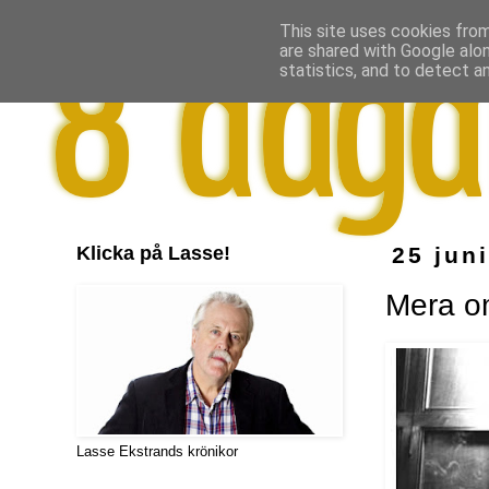
This site uses cookies from
are shared with Google alo
statistics, and to detect a
Klicka på Lasse!
25 jun
Mera o
Lasse Ekstrands krönikor