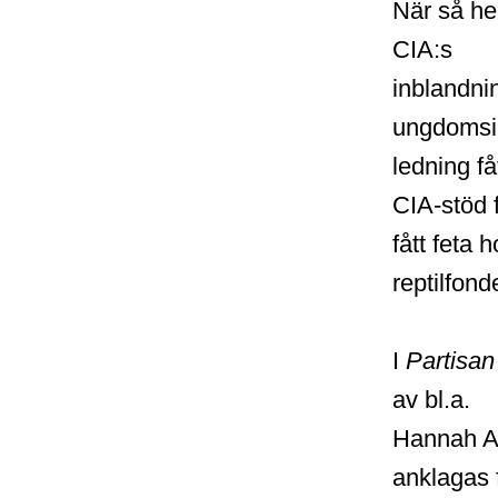
När så he
CIA:s
inblandnin
ungdomsin
ledning få
CIA-stöd 
fått feta
reptilfond
I
Partisa
av bl.a.
Hannah Ar
anklagas f