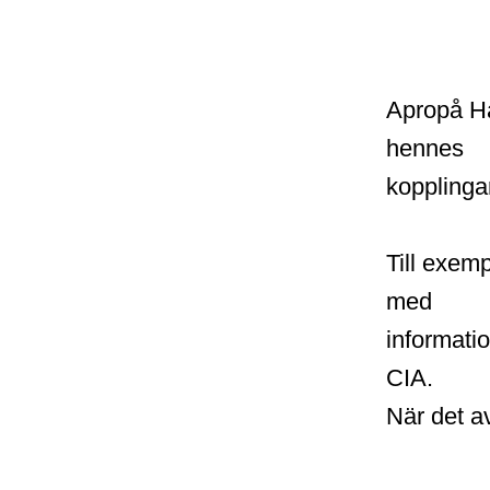
Apropå H
hennes
kopplinga
Till exemp
med
informati
CIA.
När det a