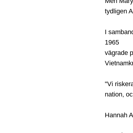
Men Mary M
tydligen A
I samban
1965
vägrade p
Vietnamkr
"Vi risker
nation, oc
Hannah Ar