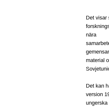
Det visar
forskning
nära
samarbete
gemensamt
material 
Sovjetuni
Det kan ha
version 1
ungerska 