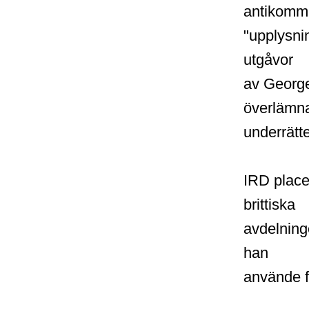
antikommu
"upplysnin
utgåvor
av George
överlämn
underrätte
IRD place
brittiska
avdelning
han
använde fö