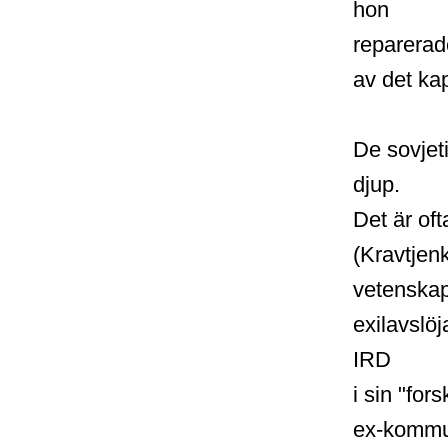
hon
reparerade
av det kap
De sovjet
djup.
Det är oft
(Kravtjenk
vetenskap
exilavslöj
IRD
i sin "fo
ex-kommun