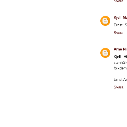
Svara
Kjell M
Ernst! S
Svara
Arne Ni
Kjell. 
samhäl
folkdem
Ernst A
Svara