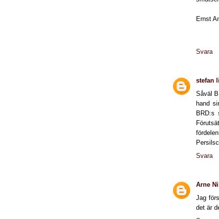
Ernst A
Svara
stefan 
Såväl B
hand si
BRD:s s
Förutsä
fördelen
Persilsc
Svara
Arne Ni
Jag förs
det är d