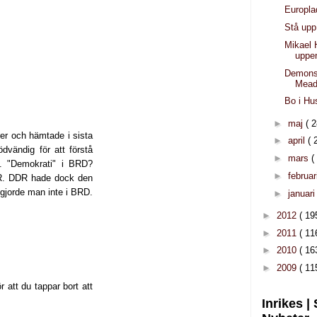
Europla
Stå upp 
Mikael
uppe
Demonst
Mead
Bo i Hu
►
maj
( 2
er och hämtade i sista
►
april
( 
dvändig för att förstå
►
mars
(
. "Demokrati" i BRD?
►
februar
DR. DDR hade dock den
 gjorde man inte i BRD.
►
januar
►
2012
( 19
►
2011
( 11
►
2010
( 16
►
2009
( 11
r att du tappar bort att
Inrikes |