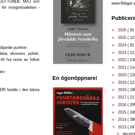
AR SJUTTONDE MAJ och
www.8dagar.s
för morgontoaletten -
Publicer
►
2026
( 91 
►
2025
( 12
►
2024
( 81 
öljande punkter:
►
2023
( 11
delar, ekonomi, politik,
till hur reste av folket
►
2022
( 13
►
2021
( 11
aro.
►
2020
( 12
En ögonöppnare!
►
2019
( 12
DDR bodde i den bästa
►
2018
( 18
►
2017
( 21
►
2016
( 20
►
2015
( 24
►
2014
( 39
▼
2013
( 24
►
decem