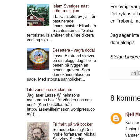
Islam Sveriges näst
För övrigt var
största religion
Det ryktas att
I ETC i slutet av juli i år
en Trabant, mo
basunerade
finansminister Elisabeth
Svantesson ut: ”Galna
Jag säger inte
terrorister, islamister, ska inte diktera
vad jag ska ...
dom aldrig?
Desertera - vägra döda!
Lasse Ekstrand skriver
Stefan Lindgr
på sin blogg idag: Hellre
benen på ryggen än
benen i graven. Som
den okände filosofen
sade. Med största sannolikhet...
Lite vansinne skadar inte
Jag läser Lasse Wilhelmsons
8 kommen
nyutkomna bok "Är världen upp och
ner?" (Kan beställas från
http://lassewilhelmsson.wordpress.co
m/ ). ...
Kjell M
Kanske 
Fri frakt på två böcker
Junior i
Semesterläsning! Den
ryske författaren Michail
vänster
Saltykov-Sjtjedrin