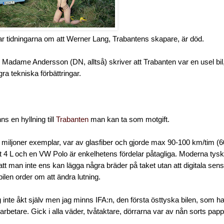
ar tidningarna om att Werner Lang, Trabantens skapare, är död.
adame Andersson (DN, alltså) skriver att Trabanten var en usel bil
a tekniska förbättringar.
nns en hyllning till
Trabanten
man kan ta som motgift.
e miljoner exemplar, var av glasfiber och gjorde max 90-100 km/tim (
lt 4 L och en VW Polo är enkelhetens fördelar påtagliga. Moderna tyska
tt man inte ens kan lägga några bräder på taket utan att digitala sens
ilen order om att ändra lutning.
g inte åkt själv men jag minns IFA:n, den första östtyska bilen, som ha
arbetare. Gick i alla väder, tvåtaktare, dörrarna var av nån sorts papp