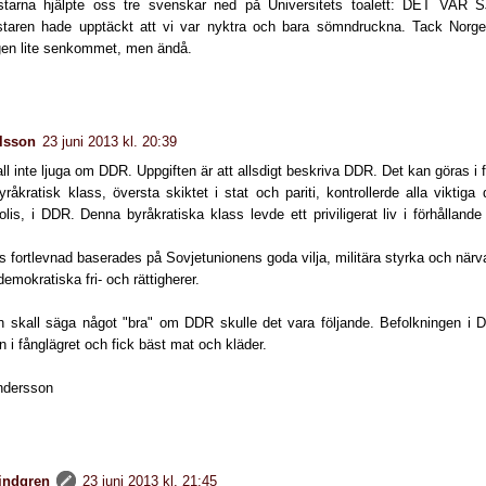
starna hjälpte oss tre svenskar ned på Universitets toalett: DET V
taren hade upptäckt att vi var nyktra och bara sömndruckna. Tack Norge 
igen lite senkommet, men ändå.
lsson
23 juni 2013 kl. 20:39
l inte ljuga om DDR. Uppgiften är att allsdigt beskriva DDR. Det kan göras i f
råkratisk klass, översta skiktet i stat och pariti, kontrollerde alla viktiga 
polis, i DDR. Denna byråkratiska klass levde ett priviligerat liv i förhållande 
 fortlevnad baserades på Sovjetunionens goda vilja, militära styrka och närv
demokratiska fri- och rättigherer.
skall säga något "bra" om DDR skulle det vara följande. Befolkningen i 
 i fånglägret och fick bäst mat och kläder.
ndersson
lindgren
23 juni 2013 kl. 21:45