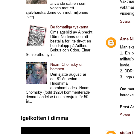
Vaktmä
använde satiren som
vaktmäs
vapen mot ett
självhärskardöme och mot miljoners
visserl
liveg...
Svara
De förhatliga tyskarna
Omslagsbild av Albrecht
Dürer Nu finns den att
Arne Ni
beställa för lite drygt en
hundralapp på Adlbris,
Man skal
Bokus och Cdon. Einar
1. En by
Schlereths nya ...
militär/
Noam Chomsky om
levde.
bomben
2. DDR:s
Den sjätte augusti är
3. Inga 
det 81 år sedan
Hiroshima
atombombades. Noam
Om man 
Chomsky (född 1928) kommenterade
baracken
denna händelse i en intervju inför 50-
år...
Ernst A
Svara
Igelkotten i dimma
stefan 