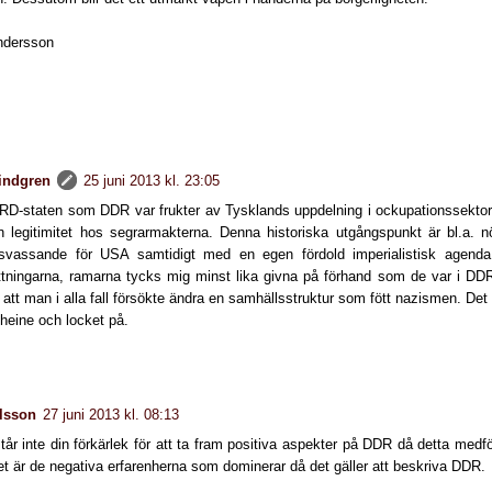
ndersson
lindgren
25 juni 2013 kl. 23:05
RD-staten som DDR var frukter av Tysklands uppdelning i ockupationssektor
n legitimitet hos segrarmakterna. Denna historiska utgångspunkt är bl.a. nö
vassande för USA samtidigt med en egen fördold imperialistisk agenda
ttningarna, ramarna tycks mig minst lika givna på förhand som de var i D
 att man i alla fall försökte ändra en samhällsstruktur som fött nazismen. Det
heine och locket på.
lsson
27 juni 2013 kl. 08:13
tår inte din förkärlek för att ta fram positiva aspekter på DDR då detta medfö
et är de negativa erfarenherna som dominerar då det gäller att beskriva DDR.