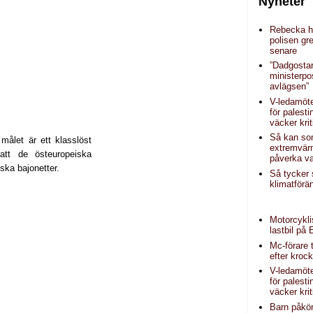
Nyheter
Rebecka hi
polisen g
senare
”Dadgosta
ministerpo
avlägsen”
V-ledamöt
för palest
väcker krit
Så kan s
 målet är ett klasslöst
extremvär
att de östeuropeiska
påverka va
ska bajonetter.
Så tycker
klimatförä
Motorcykli
lastbil på 
Mc-förare t
efter kroc
V-ledamöt
för palest
väcker krit
Barn påkör