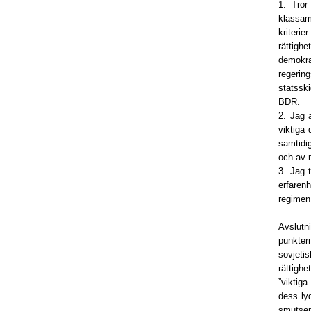
1. Tror
klassam
kriteri
rättighe
demokra
regering
statssk
BDR.
2. Jag 
viktiga 
samtidig
och av 
3. Jag 
erfarenh
regimen 
Avslutn
punkter
sovjeti
rättigh
”viktiga
dess ly
smutsen