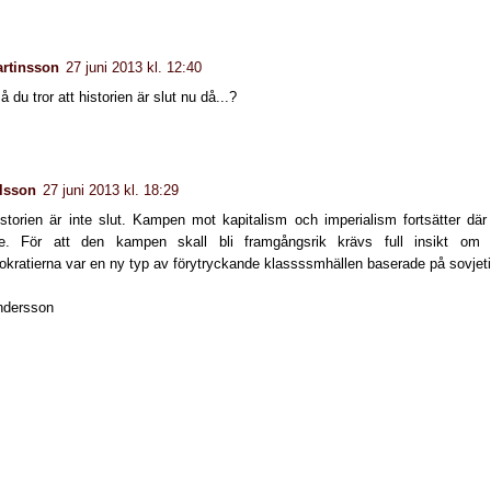
artinsson
27 juni 2013 kl. 12:40
å du tror att historien är slut nu då...?
lsson
27 juni 2013 kl. 18:29
Historien är inte slut. Kampen mot kapitalism och imperialism fortsätter där
le. För att den kampen skall bli framgångsrik krävs full insikt om 
okratierna var en ny typ av förytryckande klassssmhällen baserade på sovjeti
ndersson