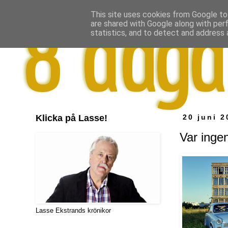
This site uses cookies from Google to 
are shared with Google along with per
statistics, and to detect and address 
Klicka på Lasse!
20 juni 2
Var inge
Lasse Ekstrands krönikor