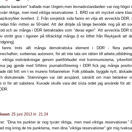
adaste baracken" kallade man Ungern,men levnadsstandarden var nog högst i
yvärr riktiga, men med viktiga reservationer. 1. BRD var ett mycket värre klas
 nazikoryféer överlevt. 2. Från sovjetisk sida fanns en vilja att avveckla DDR
redan från mitten av 50-talet. Att det dröjde så länge berodde nog på att so
stöd och av många i DDR betraktades som "deras egen". Att avveckla DDR bl
v strött grus i ögonen på tillräckligt många (t ex löftet från Reykjavik att d
idgning).
 fanns trots allt många demokratiska element i DDR - flera partie
schaften, sorbernas autonomi, för att inte tala om rätten till arbete,utbildnin
viktiga inskränkningar genom partiförbudet mot kommunisterna, yrkesför
esa jag gjorde med Sthlms journalistförening i DDR fick jag många positiv
ade rätt fritt om t ex murens förbannelser. Folk jobbade, byggde nytt, älskade
ch diskuterade. Stämningen var rätt avspänd, särskilt om man betänker vilk
 in för att sabotera. Kuvade skulle vara det sista ordet jag använde för att
 DDR.
lsson
25 juni 2013 kl. 21:24
er: ”Dina tre punkter är nog tyvärr riktiga, men med viktiga reservationer.” 
ed mig kring de tre punkterna, men dina ”viktiga reservationer” gör mig tveks