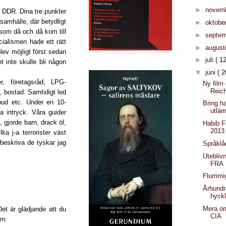
►
novem
 DDR. Dina tre punkter
samhälle, där betydligt
►
oktobe
, som då och då kom till
►
septe
cialismen hade ett rätt
►
august
ev möjligt först sedan
►
juli
( 12
et inte skulle bli någon
▼
juni
( 2
r, företagsråd, LPG-
Ny film
Reic
g, bostad. Samtidigt led
bud etc. Under en 10-
Bring h
utlä
a intryck. Våra guider
, gjorde barn, drack öl,
Habib F
2013
a j-a terrorister väst
 beskriva de tyskar jag
Språklå
Uteblivn
FRA
Flummig
Århundr
hyck
Mera om
Det är glädjande att du
CIA
am.