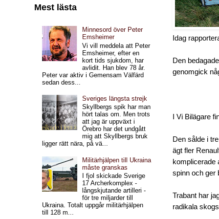
Mest lästa
Minnesord över Peter
Emsheimer
Idag rapporter
Vi vill meddela att Peter
Emsheimer, efter en
Den bedagade M
kort tids sjukdom, har
avlidit. Han blev 78 år.
genomgick någr
Peter var aktiv i Gemensam Välfärd
sedan dess...
Sveriges längsta strejk
Skyllbergs spik har man
hört talas om. Men trots
I Vi Bilägare fi
att jag är uppväxt i
Örebro har det undgått
mig att Skyllbergs bruk
Den sålde i tr
ligger rätt nära, på vä...
ägt fler Renau
Militärhjälpen till Ukraina
komplicerade a
måste granskas
spinn och ger b
I fjol skickade Sverige
17 Archerkomplex -
långskjutande artilleri -
Trabant har ja
för tre miljarder till
Ukraina. Totalt uppgår militärhjälpen
radikala skogs
till 128 m...