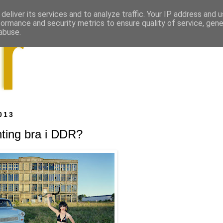
deliver its services and to analyze traffic. Your IP address and 
formance and security metrics to ensure quality of service, gen
abuse.
013
nting bra i DDR?