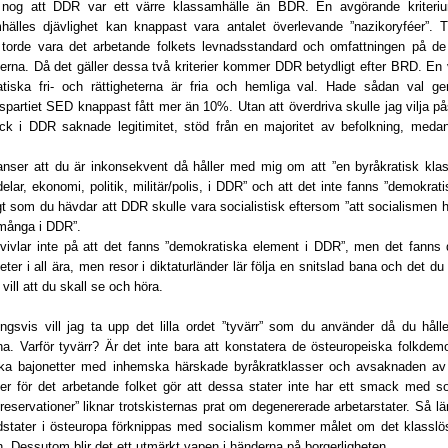
 nog att DDR var ett värre klassamhälle än BDR. En avgörande kriteri
hälles djävlighet kan knappast vara antalet överlevande ”nazikoryféer”. 
er torde vara det arbetande folkets levnadsstandard och omfattningen på de
terna. Då det gäller dessa två kriterier kommer DDR betydligt efter BRD. En 
tiska fri- och rättigheterna är fria och hemliga val. Hade sådan val 
spartiet SED knappast fått mer än 10%. Utan att överdriva skulle jag vilja p
ick i DDR saknade legitimitet, stöd från en majoritet av befolkning, meda
anser att du är inkonsekvent då håller med mig om att ”en byråkratisk klass 
delar, ekonomi, politik, militär/polis, i DDR” och att det inte fanns ”demokratis
t som du hävdar att DDR skulle vara socialistisk eftersom ”att socialismen ha
många i DDR”.
tvivlar inte på att det fanns ”demokratiska element i DDR”, men det fann
eter i all ära, men resor i diktaturländer lär följa en snitslad bana och det d
vill att du skall se och höra.
ingsvis vill jag ta upp det lilla ordet ”tyvärr” som du använder då du hå
na. Varför tyvärr? Är det inte bara att konstatera de östeuropeiska folkdem
ska bajonetter med inhemska härskade byråkratklasser och avsaknaden av 
eter för det arbetande folket gör att dessa stater inte har ett smack med so
 reservationer” liknar trotskisternas prat om degenererade arbetarstater. Så 
dstater i östeuropa förknippas med socialism kommer målet om det klasslös
. Dessutom blir det ett utmärkt vapen i händerna på borgerligheten.