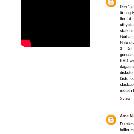
Den "gl
är nog t
fler f d
uttryck 
starkt 
Gorbatjo
Nato-utv
3. Det
genossen
BRD av 
dagarsr
diskuter
läste o
skickade
mötet i
Svara
Arne Ni
Du skriv
håller m