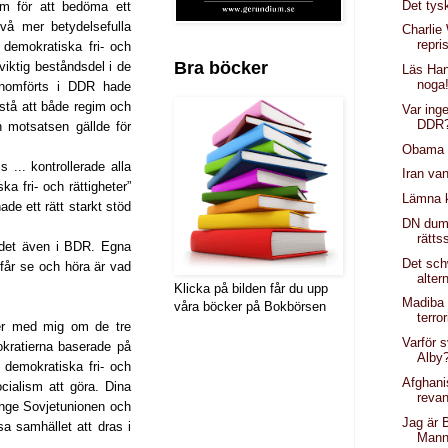
Det tys
um för att bedöma ett
Två mer betydelsefulla
Charlie
repri
 demokratiska fri- och
Bra böcker
viktig beståndsdel i de
Läs Han
noga
genomförts i DDR hade
åstå att både regim och
Var inge
DDR
n motsatsen gällde för
Obama 
... kontrollerade alla
Iran van
ka fri- och rättigheter”
Lämna k
de ett rätt starkt stöd
DN dum
rätts
s det även i BDR. Egna
Det sch
u får se och höra är vad
alter
Klicka på bilden får du upp
Madiba
våra böcker på Bokbörsen
terror
ller med mig om de tre
Varför s
okratierna baserade på
Alby
demokratiska fri- och
Afghanis
cialism att göra. Dina
reva
länge Sovjetunionen och
Jag är 
a samhället att dras i
Mann