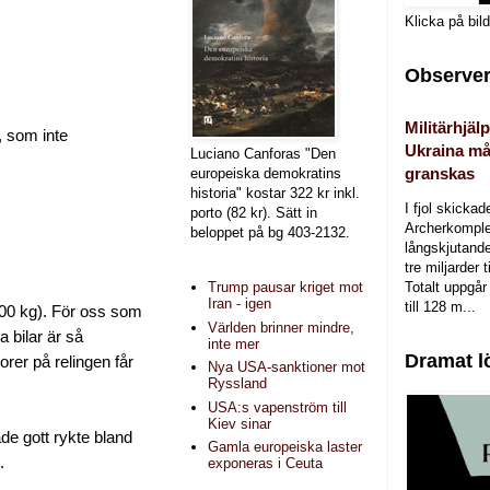
Klicka på bil
Observer
Militärhjälp
, som inte
Ukraina må
Luciano Canforas "Den
granskas
europeiska demokratins
historia" kostar 322 kr inkl.
I fjol skicka
porto (82 kr). Sätt in
Archerkomple
beloppet på bg 403-2132.
långskjutande a
tre miljarder t
Totalt uppgår 
Trump pausar kriget mot
Iran - igen
till 128 m...
600 kg). För oss som
Världen brinner mindre,
 bilar är så
inte mer
Dramat l
orer på relingen får
Nya USA-sanktioner mot
Ryssland
USA:s vapenström till
Kiev sinar
de gott rykte bland
Gamla europeiska laster
.
exponeras i Ceuta