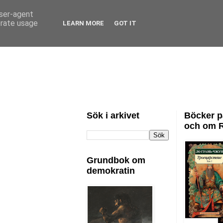
user-agent
erate usage
LEARN MORE
GOT IT
Sök i arkivet
Böcker p
och om 
Grundbok om
demokratin