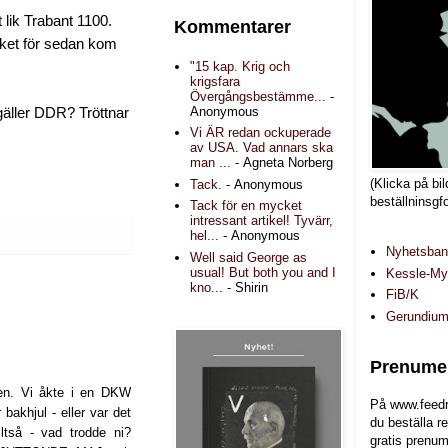
 lik Trabant 1100.
Kommentarer
äcket för sedan kom
"15 kap. Krig och
krigsfara
Övergångsbestämme...
-
Anonymous
gäller DDR? Tröttnar
Vi ÄR redan ockuperade
av USA. Vad annars ska
man ...
- Agneta Norberg
(Klicka på bil
Tack.
- Anonymous
beställninsgf
Tack för en mycket
intressant artikel! Tyvärr,
hel...
- Anonymous
Nyhetsba
Well said George as
usual! But both you and I
Kessle-Myr
kno...
- Shirin
FiB/K
Gerundiu
Prenumer
gen. Vi åkte i en DKW
På www.feedr
 bakhjul - eller var det
du beställa r
ltså - vad trodde ni?
gratis prenum