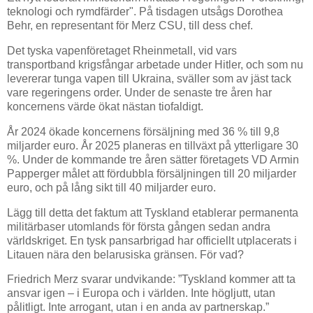
teknologi och rymdfärder". På tisdagen utsågs Dorothea
Behr, en representant för Merz CSU, till dess chef.
Det tyska vapenföretaget Rheinmetall, vid vars
transportband krigsfångar arbetade under Hitler, och som nu
levererar tunga vapen till Ukraina, sväller som av jäst tack
vare regeringens order. Under de senaste tre åren har
koncernens värde ökat nästan tiofaldigt.
År 2024 ökade koncernens försäljning med 36 % till 9,8
miljarder euro. År 2025 planeras en tillväxt på ytterligare 30
%. Under de kommande tre åren sätter företagets VD Armin
Papperger målet att fördubbla försäljningen till 20 miljarder
euro, och på lång sikt till 40 miljarder euro.
Lägg till detta det faktum att Tyskland etablerar permanenta
militärbaser utomlands för första gången sedan andra
världskriget. En tysk pansarbrigad har officiellt utplacerats i
Litauen nära den belarusiska gränsen. För vad?
Friedrich Merz svarar undvikande: ”Tyskland kommer att ta
ansvar igen – i Europa och i världen. Inte högljutt, utan
pålitligt. Inte arrogant, utan i en anda av partnerskap.”