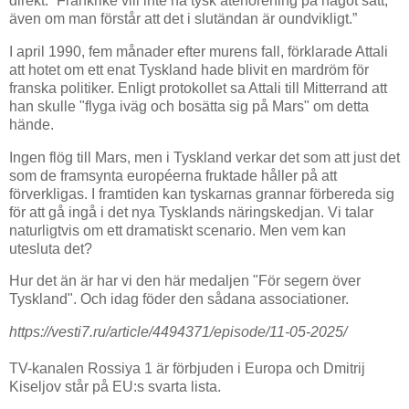
direkt: ”Frankrike vill inte ha tysk återförening på något sätt,
även om man förstår att det i slutändan är oundvikligt.”
I april 1990, fem månader efter murens fall, förklarade Attali
att hotet om ett enat Tyskland hade blivit en mardröm för
franska politiker. Enligt protokollet sa Attali till Mitterrand att
han skulle "flyga iväg och bosätta sig på Mars" om detta
hände.
Ingen flög till Mars, men i Tyskland verkar det som att just det
som de framsynta européerna fruktade håller på att
förverkligas. I framtiden kan tyskarnas grannar förbereda sig
för att gå ingå i det nya Tysklands näringskedjan. Vi talar
naturligtvis om ett dramatiskt scenario. Men vem kan
utesluta det?
Hur det än är har vi den här medaljen "För segern över
Tyskland". Och idag föder den sådana associationer.
https://vesti7.ru/article/4494371/episode/11-05-2025/
TV-kanalen Rossiya 1 är förbjuden i Europa och Dmitrij
Kiseljov står på EU:s svarta lista.