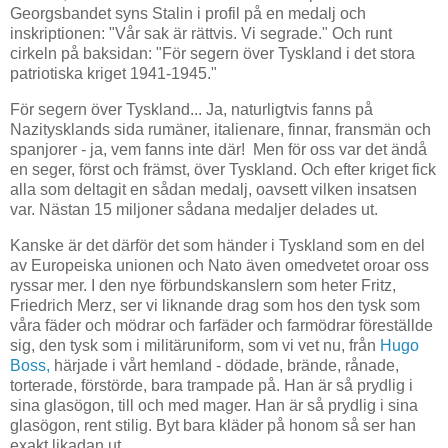
Georgsbandet syns Stalin i profil på en medalj och
inskriptionen: "Vår sak är rättvis. Vi segrade." Och runt
cirkeln på baksidan: "För segern över Tyskland i det stora
patriotiska kriget 1941-1945."
För segern över Tyskland... Ja, naturligtvis fanns på
Nazitysklands sida rumäner, italienare, finnar, fransmän och
spanjorer - ja, vem fanns inte där! Men för oss var det ändå
en seger, först och främst, över Tyskland. Och efter kriget fick
alla som deltagit en sådan medalj, oavsett vilken insatsen
var. Nästan 15 miljoner sådana medaljer delades ut.
Kanske är det därför det som händer i Tyskland som en del
av Europeiska unionen och Nato även omedvetet oroar oss
ryssar mer. I den nye förbundskanslern som heter Fritz,
Friedrich Merz, ser vi liknande drag som hos den tysk som
våra fäder och mödrar och farfäder och farmödrar föreställde
sig, den tysk som i militäruniform, som vi vet nu, från
Hugo
Boss,
härjade i vårt hemland - dödade, brände, rånade,
torterade, förstörde, bara trampade på. Han är så prydlig i
sina glasögon, till och med mager. Han är så prydlig i sina
glasögon, rent stilig. Byt bara kläder på honom så ser han
exakt likadan ut.