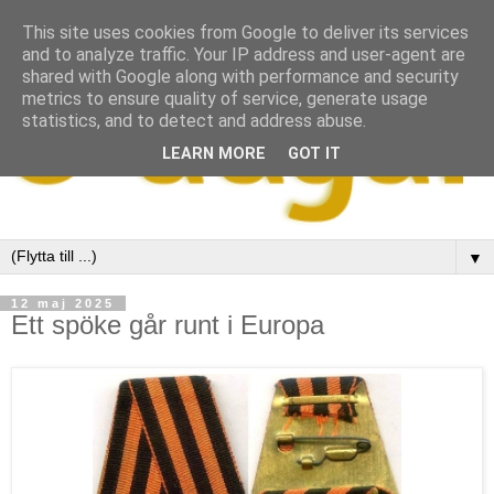
This site uses cookies from Google to deliver its services
and to analyze traffic. Your IP address and user-agent are
shared with Google along with performance and security
metrics to ensure quality of service, generate usage
statistics, and to detect and address abuse.
LEARN MORE
GOT IT
▼
12 maj 2025
Ett spöke går runt i Europa