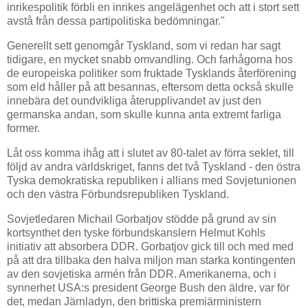
inrikespolitik förbli en inrikes angelägenhet och att i stort sett
avstå från dessa partipolitiska bedömningar."
Generellt sett genomgår Tyskland, som vi redan har sagt
tidigare, en mycket snabb omvandling. Och farhågorna hos
de europeiska politiker som fruktade Tysklands återförening
som eld håller på att besannas, eftersom detta också skulle
innebära det oundvikliga återupplivandet av just den
germanska andan, som skulle kunna anta extremt farliga
former.
Låt oss komma ihåg att i slutet av 80-talet av förra seklet, till
följd av andra världskriget, fanns det två Tyskland - den östra
Tyska demokratiska republiken i allians med Sovjetunionen
och den västra Förbundsrepubliken Tyskland.
Sovjetledaren Michail Gorbatjov stödde på grund av sin
kortsynthet den tyske förbundskanslern Helmut Kohls
initiativ att absorbera DDR. Gorbatjov gick till och med med
på att dra tillbaka den halva miljon man starka kontingenten
av den sovjetiska armén från DDR. Amerikanerna, och i
synnerhet USA:s president George Bush den äldre, var för
det, medan Järnladyn, den brittiska premiärministern