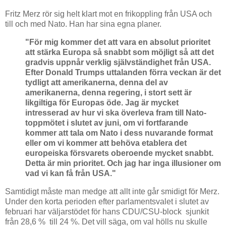
Fritz Merz rör sig helt klart mot en frikoppling från USA och
till och med Nato. Han har sina egna planer.
"För mig kommer det att vara en absolut prioritet
att stärka Europa så snabbt som möjligt så att det
gradvis uppnår verklig självständighet från USA.
Efter Donald Trumps uttalanden förra veckan är det
tydligt att amerikanerna, denna del av
amerikanerna, denna regering, i stort sett är
likgiltiga för Europas öde. Jag är mycket
intresserad av hur vi ska överleva fram till Nato-
toppmötet i slutet av juni, om vi fortfarande
kommer att tala om Nato i dess nuvarande format
eller om vi kommer att behöva etablera det
europeiska försvarets oberoende mycket snabbt.
Detta är min prioritet. Och jag har inga illusioner om
vad vi kan få från USA."
Samtidigt måste man medge att allt inte går smidigt för Merz.
Under den korta perioden efter parlamentsvalet i slutet av
februari har väljarstödet för hans CDU/CSU-block sjunkit
från 28,6 % till 24 %. Det vill säga, om val hölls nu skulle