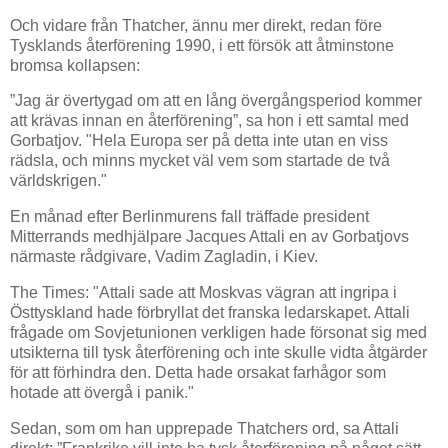
Och vidare från Thatcher, ännu mer direkt, redan före
Tysklands återförening 1990, i ett försök att åtminstone
bromsa kollapsen:
”Jag är övertygad om att en lång övergångsperiod kommer
att krävas innan en återförening”, sa hon i ett samtal med
Gorbatjov. "Hela Europa ser på detta inte utan en viss
rädsla, och minns mycket väl vem som startade de två
världskrigen."
En månad efter Berlinmurens fall träffade president
Mitterrands medhjälpare Jacques Attali en av Gorbatjovs
närmaste rådgivare, Vadim Zagladin, i Kiev.
The Times: "Attali sade att Moskvas vägran att ingripa i
Östtyskland hade förbryllat det franska ledarskapet. Attali
frågade om Sovjetunionen verkligen hade försonat sig med
utsikterna till tysk återförening och inte skulle vidta åtgärder
för att förhindra den. Detta hade orsakat farhågor som
hotade att övergå i panik."
Sedan, som om han upprepade Thatchers ord, sa Attali