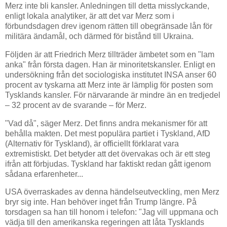
Merz inte bli kansler. Anledningen till detta misslyckande,
enligt lokala analytiker, är att det var Merz som i
förbundsdagen drev igenom rätten till obegränsade lån för
militära ändamål, och därmed för bistånd till Ukraina.
Följden är att Friedrich Merz tillträder ämbetet som en "lam
anka" från första dagen. Han är minoritetskansler. Enligt en
undersökning från det sociologiska institutet INSA anser 60
procent av tyskarna att Merz inte är lämplig för posten som
Tysklands kansler. För närvarande är mindre än en tredjedel
– 32 procent av de svarande – för Merz.
"Vad då", säger Merz. Det finns andra mekanismer för att
behålla makten. Det mest populära partiet i Tyskland, AfD
(Alternativ för Tyskland), är officiellt förklarat vara
extremistiskt. Det betyder att det övervakas och är ett steg
ifrån att förbjudas. Tyskland har faktiskt redan gått igenom
sådana erfarenheter...
USA överraskades av denna händelseutveckling, men Merz
bryr sig inte. Han behöver inget från Trump längre. På
torsdagen sa han till honom i telefon: "Jag vill uppmana och
vädja till den amerikanska regeringen att låta Tysklands