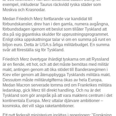
exempel, inkluderar Taurus räckvidd ryska städer som
Moskva och Krasnodar.
Medan Friedrich Merz fortfarande var kandidat till
förbundskansler, drev han i den gamla, numera avgångna,
förbundsdagen igenom ett beslut som tillåter Tyskland att
dra på sig gigantiska skulder för upprustningsprogrammet.
Enligt olika uppskattningar talar vi om en summa på runt en
biljon euro. Detta är USA:s årliga militärbudget. En summa
svår att föreställa sig för Tyskland.
Friedrich Merz övertygar ihärdigt tyskarna om att Ryssland
är en fiende, ett hot, och att det måste bemötas med militär
makt, antingen genom att öka stödet till Banderaregimen i
Kiev eller genom att återuppbygga Tysklands militära makt.
Dessutom måste militärutgifterna ökas av hela Europa.
Medan Macron serverade tomma ord om Frankrikes militära
ledarskap, gick Merz till direkt handling. Och nu är det
Tyskland som gör anspråk på att vara maktens centrum i det
kontinentala Europa. Merz uttalar djärvare ambitioner –
kosmiska, det vill säga raketambitioner.
Ett nytt federalt ministerium inrättas i regeringen: "Forskning,