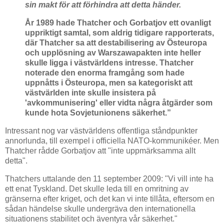
sin makt för att förhindra att detta händer.
År 1989 hade Thatcher och Gorbatjov ett ovanligt
uppriktigt samtal, som aldrig tidigare rapporterats,
där Thatcher sa att destabilisering av Östeuropa
och upplösning av Warszawapakten inte heller
skulle ligga i västvärldens intresse. Thatcher
noterade den enorma framgång som hade
uppnåtts i Östeuropa, men sa kategoriskt att
västvärlden inte skulle insistera på
'avkommunisering' eller vidta några åtgärder som
kunde hota Sovjetunionens säkerhet.”
Intressant nog var västvärldens offentliga ståndpunkter
annorlunda, till exempel i officiella NATO-kommunikéer. Men
Thatcher rådde Gorbatjov att "inte uppmärksamma allt
detta".
Thatchers uttalande den 11 september 2009: "Vi vill inte ha
ett enat Tyskland. Det skulle leda till en omritning av
gränserna efter kriget, och det kan vi inte tillåta, eftersom en
sådan händelse skulle undergräva den internationella
situationens stabilitet och äventyra vår säkerhet."