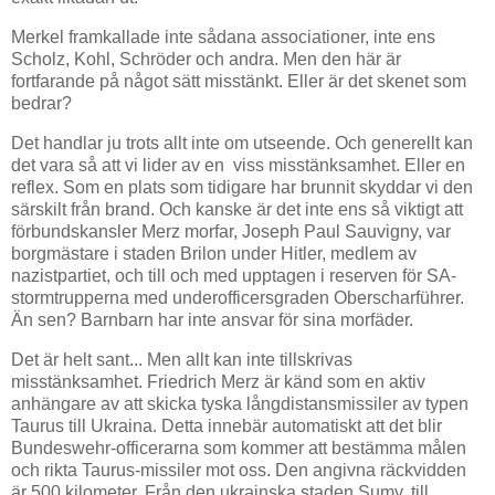
Merkel framkallade inte sådana associationer, inte ens
Scholz, Kohl, Schröder och andra. Men den här är
fortfarande på något sätt misstänkt. Eller är det skenet som
bedrar?
Det handlar ju trots allt inte om utseende. Och generellt kan
det vara så att vi lider av en viss misstänksamhet. Eller en
reflex. Som en plats som tidigare har brunnit skyddar vi den
särskilt från brand. Och kanske är det inte ens så viktigt att
förbundskansler Merz morfar, Joseph Paul Sauvigny, var
borgmästare i staden Brilon under Hitler, medlem av
nazistpartiet, och till och med upptagen i reserven för SA-
stormtrupperna med underofficersgraden Oberscharführer.
Än sen? Barnbarn har inte ansvar för sina morfäder.
Det är helt sant... Men allt kan inte tillskrivas
misstänksamhet. Friedrich Merz är känd som en aktiv
anhängare av att skicka tyska långdistansmissiler av typen
Taurus till Ukraina. Detta innebär automatiskt att det blir
Bundeswehr-officerarna som kommer att bestämma målen
och rikta Taurus-missiler mot oss. Den angivna räckvidden
är 500 kilometer. Från den ukrainska staden Sumy, till