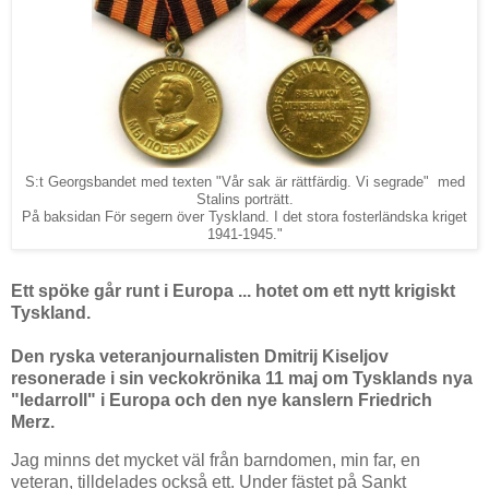
S:t Georgsbandet med texten "Vår sak är rättfärdig. Vi segrade" med
Stalins porträtt.
På baksidan För segern över Tyskland. I det stora fosterländska kriget
1941-1945."
Ett spöke går runt i Europa ... hotet om ett nytt krigiskt
Tyskland.
Den ryska veteranjournalisten Dmitrij Kiseljov
resonerade i sin veckokrönika 11 maj om Tysklands nya
"ledarroll" i Europa och den nye kanslern Friedrich
Merz.
Jag minns det mycket väl från barndomen, min far, en
veteran, tilldelades också ett. Under fästet på Sankt