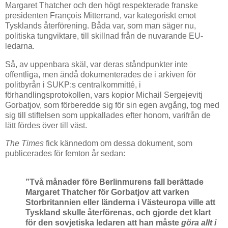
Margaret Thatcher och den högt respekterade franske
presidenten François Mitterrand, var kategoriskt emot
Tysklands återförening. Båda var, som man säger nu,
politiska tungviktare, till skillnad från de nuvarande EU-
ledarna.
Så, av uppenbara skäl, var deras ståndpunkter inte
offentliga, men ändå dokumenterades de i arkiven för
politbyrån i SUKP:s centralkommitté, i
förhandlingsprotokollen, vars kopior Michail Sergejevitj
Gorbatjov, som förberedde sig för sin egen avgång, tog med
sig till stiftelsen som uppkallades efter honom, varifrån de
lätt fördes över till väst.
The Times
fick kännedom om dessa dokument, som
publicerades för femton år sedan:
”Två månader före Berlinmurens fall berättade
Margaret Thatcher för Gorbatjov att varken
Storbritannien eller länderna i Västeuropa ville att
Tyskland skulle återförenas, och gjorde det klart
för den sovjetiska ledaren att han måste
göra allt i