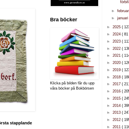
förbi
►
februar
►
januar
Bra böcker
►
2025
( 12
►
2024
( 81 
►
2023
( 11
►
2022
( 13
►
2021
( 11
►
2020
( 12
►
2019
( 12
►
2018
( 18
Klicka på bilden får du upp
►
2017
( 21
våra böcker på Bokbörsen
►
2016
( 20
►
2015
( 24
►
2014
( 39
►
2013
( 24
►
2012
( 19
första stapplande
►
2011
( 11