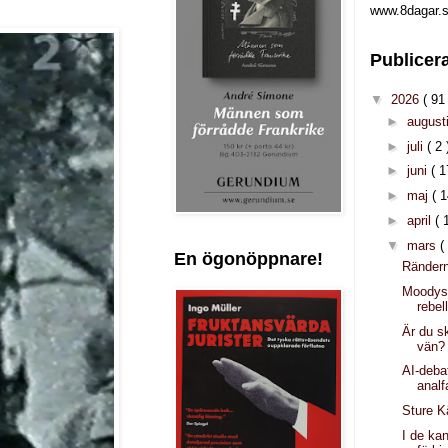
www.8dagar.s
Publicer
▼
2026
( 91 
►
august
►
juli
( 2 
►
juni
( 1
►
maj
( 1
►
april
( 
▼
mars
(
En ögonöppnare!
Rändern
Moodys
rebel
Är du sk
vän?
AI-deb
analf
Sture K
I de ka