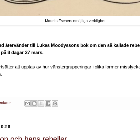
Maurits Eschers omöjliga verklighet.
nd återvänder till Lukas Moodyssons bok
om den så kallade rebe
 på 8 dagar 27 mars.
rtsätter att upptas av hur vänstergrupperingar i olika former misslyck
m.
ntarer :
2026
n och hans rebeller