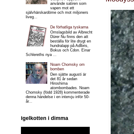
använde satiren som
vapen mot ett
självhärskardöme och mot miljoners
liveg...
De förhatliga tyskarna
Omslagsbild av Albrecht
Dürer Nu finns den att
beställa för lite drygt en
hundralapp på Adlbris,
Bokus och Cdon. Einar
Schlereths nya ...
Noam Chomsky om
bomben
Den sjätte augusti är
det 81 år sedan
Hiroshima
atombombades. Noam
Chomsky (född 1928) kommenterade
denna händelse i en intervju inför 50-
år...
Igelkotten i dimma