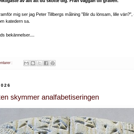
viktigaste av allt att du skötte dig. Från vaggan till graven.
ramför mig ser jag Peter Tillbergs målning ”Blir du lönsam, lille vän?
m katedern sa.
s bekännelser....
ntarer :
2026
ten skymmer analfabetiseringen