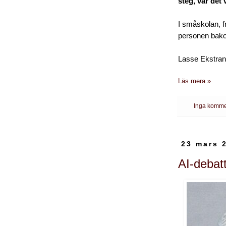
steg, var det 
I småskolan, f
personen bako
Lasse Ekstrand
Läs mera »
Inga komme
23 mars 
AI-debat