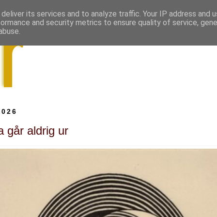
deliver its services and to analyze traffic. Your IP address and 
formance and security metrics to ensure quality of service, gen
abuse.
2026
 går aldrig ur