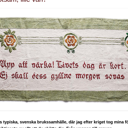
nas typiska, svenska brukssamhälle, där jag efter kriget tog mina 