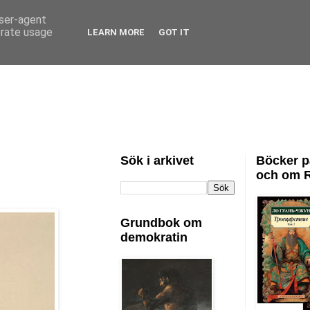
user-agent
erate usage
LEARN MORE
GOT IT
Sök i arkivet
Böcker p
och om 
Grundbok om
demokratin