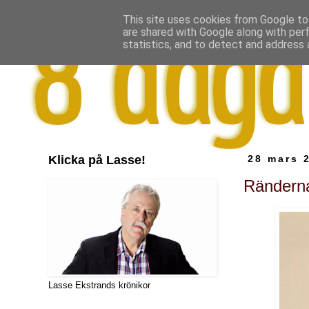
This site uses cookies from Google to 
are shared with Google along with per
statistics, and to detect and address 
Klicka på Lasse!
28 mars 
Ränderna
Lasse Ekstrands krönikor