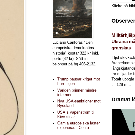
Klicka på bil
Observer
Militärhjälp
Ukraina må
Luciano Canforas "Den
granskas
europeiska demokratins
historia" kostar 322 kr inkl.
I fjol skicka
porto (82 kr). Sätt in
Archerkomple
beloppet på bg 403-2132.
långskjutande a
tre miljarder t
Totalt uppgår 
Trump pausar kriget mot
Iran - igen
till 128 m...
Världen brinner mindre,
inte mer
Dramat l
Nya USA-sanktioner mot
Ryssland
USA:s vapenström till
Kiev sinar
Gamla europeiska laster
exponeras i Ceuta