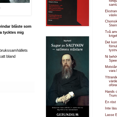
förbj
samta
.
Ekstran
väsk
Chomsk
Stein
vindar blåste som
Två am
da tycktes mig
krige
Det ko
förnu
tystn
, brukssamhällets
katt bland
Ni behöv
Spee
Motstå
vara 
Yttrand
värd
oföre
Hands o
Trum
En röst
Inte läs
Lasse E