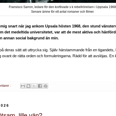
Fransisco Sarron, ledare för den kortlivade s k rebellrörelsen i Uppsala 1968
Senare ämne för ett antal romaner och filmer.
mig snart när jag ankom Upsala hösten 1968, den stund vänster
m det medeltida universitetet, var att de mest aktiva och hänför
n annan social bakgrund än min.
på deras sätt att uttrycka sig. Själv härstammande från en tigandets
ag ovant de rätta orden och formuleringarna. Rädd för att avslöjas. En 
ntarer :
2026
tsam, lille vän?