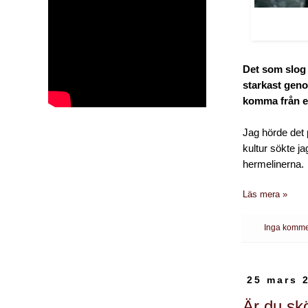
Det som slog 
starkast geno
komma från e
Jag hörde det 
kultur sökte j
hermelinerna.
Läs mera »
Inga komme
25 mars 
Är du skö