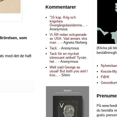
Kommentarer
"15 kap. Krig och
krigsfara
Övergångsbestämme...
-
Anonymous
Vi ÄR redan ockuperade
llrörelsen
, som
av USA. Vad annars ska
man ...
- Agneta Norberg
(Klicka på bil
Tack.
- Anonymous
beställninsgf
Tack för en mycket
ats med det de haft
intressant artikel! Tyvärr,
hel...
- Anonymous
Nyhetsba
Well said George as
usual! But both you and I
Kessle-Myr
kno...
- Shirin
FiB/K
Gerundiu
Prenumer
På www.feedr
du beställa r
gratis prenum