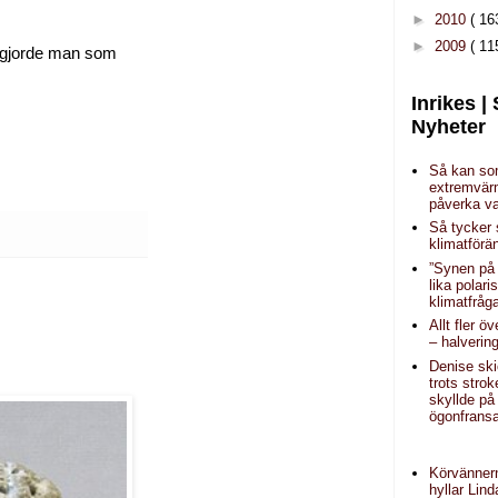
►
2010
( 16
►
2009
( 11
”, gjorde man som
Inrikes |
Nyheter
Så kan s
extremvär
påverka va
Så tycker
klimatförä
”Synen på 
lika polar
klimatfråg
Allt fler ö
– halverin
Denise sk
trots strok
skyllde på
ögonfrans
Körvänner
hyllar Lin