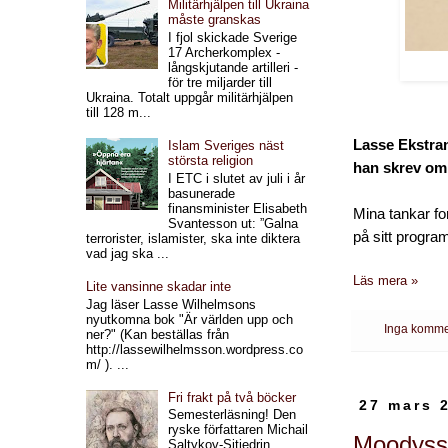
Militärhjälpen till Ukraina
måste granskas
I fjol skickade Sverige
17 Archerkomplex -
långskjutande artilleri -
för tre miljarder till
Ukraina. Totalt uppgår militärhjälpen
till 128 m...
Lasse Ekstra
Islam Sveriges näst
största religion
han skrev om
I ETC i slutet av juli i år
basunerade
finansminister Elisabeth
Mina tankar fo
Svantesson ut: ”Galna
på sitt progra
terrorister, islamister, ska inte diktera
vad jag ska ...
Läs mera »
Lite vansinne skadar inte
Jag läser Lasse Wilhelmsons
nyutkomna bok "Är världen upp och
Inga komme
ner?" (Kan beställas från
http://lassewilhelmsson.wordpress.co
m/ ). ...
Fri frakt på två böcker
27 mars 
Semesterläsning! Den
ryske författaren Michail
Moodysso
Saltykov-Sjtjedrin