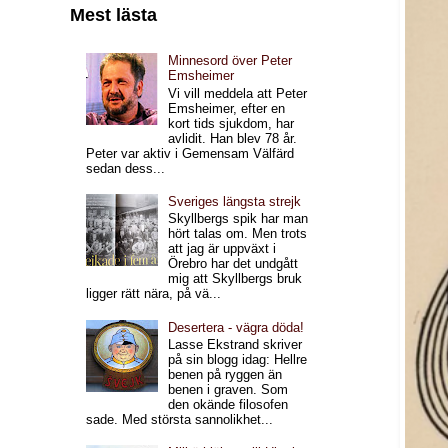
Mest lästa
Minnesord över Peter
Emsheimer
Vi vill meddela att Peter
Emsheimer, efter en
kort tids sjukdom, har
avlidit. Han blev 78 år.
Peter var aktiv i Gemensam Välfärd
sedan dess...
Sveriges längsta strejk
Skyllbergs spik har man
hört talas om. Men trots
att jag är uppväxt i
Örebro har det undgått
mig att Skyllbergs bruk
ligger rätt nära, på vä...
Desertera - vägra döda!
Lasse Ekstrand skriver
på sin blogg idag: Hellre
benen på ryggen än
benen i graven. Som
den okände filosofen
sade. Med största sannolikhet...