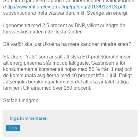
Som framgår av en rapport från Internationella valutafonden
(
http://www.imf.org/external/np/pp/eng/2013/012813.pdf
)
subventionerar hela västvärlden, inkl. Sverige sin energi.
I genomsnitt med 2,5 procent av BNP, vilket är högre än
försvarskostnaden i de flesta länder.
Så varför ska just Ukraina ha mera kanoner, mindre smör?
Stackars "Yats" som är satt att styra EU-protektoratet inser
att energipriserna slår mot de fattigaste. Gaspriserna för
konsumenterna kommer att höjas med 50 % från 1 maj och
de kommunala avgifterna med 40 procent från 1 juli. Enligt
Jatsenjuks beräkningar kommer det att öka antalet fattiga
familjer i Ukraina med över 150 procent.
Stefan Lindgren
Inga kommentarer:
Dela