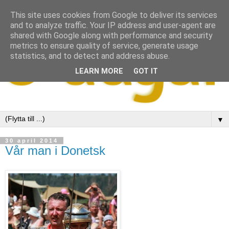
This site uses cookies from Google to deliver its services
and to analyze traffic. Your IP address and user-agent are
shared with Google along with performance and security
metrics to ensure quality of service, generate usage
statistics, and to detect and address abuse.
LEARN MORE
GOT IT
▼
30 april 2014
Vår man i Donetsk