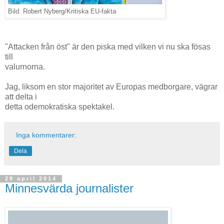
Bild: Robert Nyberg/Kritiska EU-fakta
"Attacken från öst" är den piska med vilken vi nu ska fösas
till
valurnorna.
Jag, liksom en stor majoritet av Europas medborgare, vägrar
att delta i
detta odemokratiska spektakel.
Inga kommentarer:
Dela
29 april 2014
Minnesvärda journalister